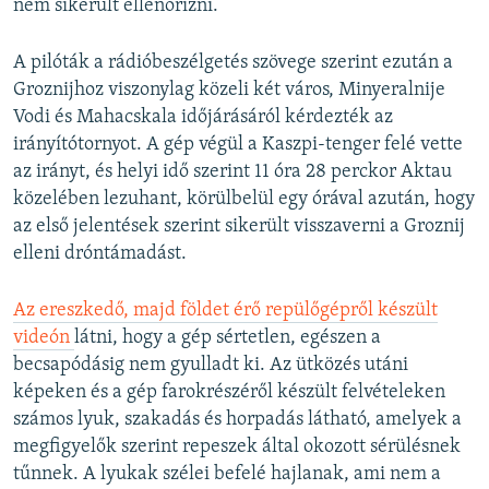
nem sikerült ellenőrizni.
A pilóták a rádióbeszélgetés szövege szerint ezután a
Groznijhoz viszonylag közeli két város, Minyeralnije
Vodi és Mahacskala időjárásáról kérdezték az
irányítótornyot. A gép végül a Kaszpi-tenger felé vette
az irányt, és helyi idő szerint 11 óra 28 perckor Aktau
közelében lezuhant, körülbelül egy órával azután, hogy
az első jelentések szerint sikerült visszaverni a Groznij
elleni dróntámadást.
Az ereszkedő, majd földet érő repülőgépről készült
videón
látni, hogy a gép sértetlen, egészen a
becsapódásig nem gyulladt ki. Az ütközés utáni
képeken és a gép farokrészéről készült felvételeken
számos lyuk, szakadás és horpadás látható, amelyek a
megfigyelők szerint repeszek által okozott sérülésnek
tűnnek. A lyukak szélei befelé hajlanak, ami nem a