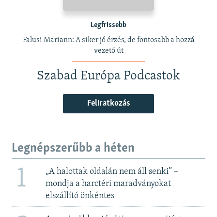
Legfrissebb
Falusi Mariann: A siker jó érzés, de fontosabb a hozzá
vezető út
Szabad Európa Podcastok
Feliratkozás
Legnépszerűbb a héten
1
„A halottak oldalán nem áll senki” –
mondja a harctéri maradványokat
elszállító önkéntes