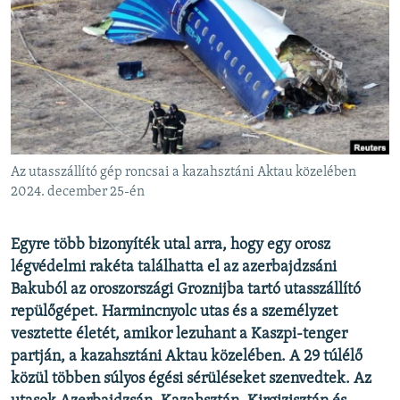
EURÓPAI UNIÓ
VILÁG
KLÍMAVÁLTOZÁS
A MÚLT TANULSÁGAI
KÖVESSEN MINKET!
Az utasszállító gép roncsai a kazahsztáni Aktau közelében
2024. december 25-én
Valamennyi RFE/RL weboldal
Egyre több bizonyíték utal arra, hogy egy orosz
légvédelmi rakéta találhatta el az azerbajdzsáni
Bakuból az oroszországi Groznijba tartó utasszállító
repülőgépet. Harmincnyolc utas és a személyzet
vesztette életét, amikor lezuhant a Kaszpi-tenger
partján, a kazahsztáni Aktau közelében. A 29 túlélő
közül többen súlyos égési sérüléseket szenvedtek.
Az