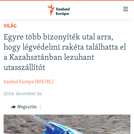
Akadálymentes
mód
Ugrás
VILÁG
a
NAPIRENDEN
Egyre több bizonyíték utal arra,
fő
AKTUÁLIS
oldalra
hogy légvédelmi rakéta találhatta el
FELIRATKOZÁS
PODCASTOK
Ugrás
a Kazahsztánban lezuhant
a
VIDEÓK
utasszállítót
tartalomjegyzékre
Spotify
ELEMZŐ
Ugrás
Szabad Európa (RFE/RL)
a
NER15
Feliratkozás
keresésre
2024. december 26.
SZABADON
TÁRSADALOM
Megosztás
DEMOKRÁCIA
A PÉNZ NYOMÁBAN