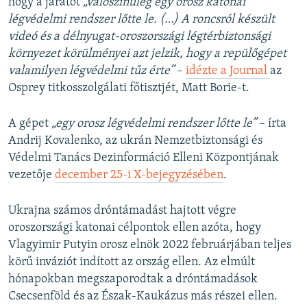
hogy a járatot
„valószínűleg egy orosz katonai
légvédelmi rendszer lőtte le. (…) A roncsról készült
videó és a délnyugat-oroszországi légtérbiztonsági
környezet körülményei azt jelzik, hogy a repülőgépet
valamilyen légvédelmi tűz érte”
–
idézte a Journal
az
Osprey titkosszolgálati főtisztjét, Matt Borie-t.
A gépet
„egy orosz légvédelmi rendszer lőtte le”
– írta
Andrij Kovalenko, az ukrán Nemzetbiztonsági és
Védelmi Tanács Dezinformáció Elleni Központjának
vezetője
december 25-i X-bejegyzésében
.
Ukrajna számos dróntámadást hajtott végre
oroszországi katonai célpontok ellen azóta, hogy
Vlagyimir Putyin orosz elnök 2022 februárjában teljes
körű inváziót indított az ország ellen. Az elmúlt
hónapokban megszaporodtak a dróntámadások
Csecsenföld és az Észak-Kaukázus más részei ellen.