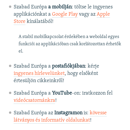
Szabad Európa
a mobilján
: töltse le ingyenes
applikációnkat a
Google Play
vagy az
Apple
Store
kínálatából!
A stabil mobilkapcsolat érdekében a weboldal egyes
funkciói az applikációban csak korlátozottan érhetők
el.
Szabad Európa a
postafiókjában
: kérje
ingyenes hírlevelünket
, hogy elsőként
értesüljön cikkeinkről!
Szabad Európa a
YouTube
-on: iratkozzon fel
videócsatornánkra
!
Szabad Európa az
Instagramon
is:
kövesse
látványos és informatív oldalunkat
! ​