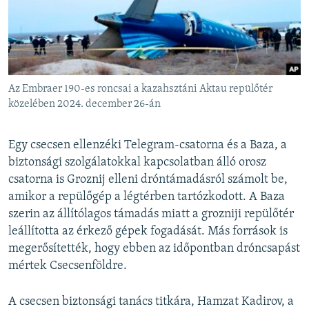
Az Embraer 190-es roncsai a kazahsztáni Aktau repülőtér
közelében 2024. december 26-án
Egy csecsen ellenzéki Telegram-csatorna és a Baza, a
biztonsági szolgálatokkal kapcsolatban álló orosz
csatorna is Groznij elleni dróntámadásról számolt be,
amikor a repülőgép a légtérben tartózkodott. A Baza
szerin az állítólagos támadás miatt a grozniji repülőtér
leállította az érkező gépek fogadását. Más források is
megerősítették, hogy ebben az időpontban dróncsapást
mértek Csecsenföldre.
A csecsen biztonsági tanács titkára, Hamzat Kadirov, a