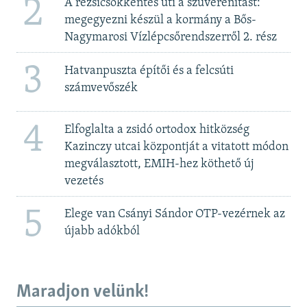
2
A rezsicsökkentés üti a szuverenitást:
megegyezni készül a kormány a Bős-
Nagymarosi Vízlépcsőrendszerről 2. rész
3
Hatvanpuszta építői és a felcsúti
számvevőszék
4
Elfoglalta a zsidó ortodox hitközség
Kazinczy utcai központját a vitatott módon
megválasztott, EMIH-hez köthető új
vezetés
5
Elege van Csányi Sándor OTP-vezérnek az
újabb adókból
Maradjon velünk!