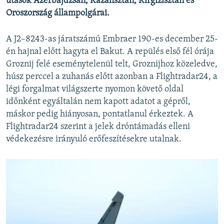
utasok Azerbajdzsán, Kazahsztán, Kirgizisztán és
Oroszország állampolgárai.
A J2–8243-as járatszámú Embraer 190-es december 25-
én hajnal előtt hagyta el Bakut. A repülés első fél órája
Groznij felé eseménytelenül telt, Groznijhoz közeledve,
húsz perccel a zuhanás előtt azonban a Flightradar24, a
légi forgalmat világszerte nyomon követő oldal
időnként egyáltalán nem kapott adatot a gépről,
máskor pedig hiányosan, pontatlanul érkeztek. A
Flightradar24 szerint a jelek dróntámadás elleni
védekezésre irányuló erőfeszítésekre utalnak.