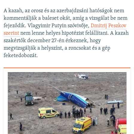
A kazah, az orosz és az azerbajdzsáni hatóságok nem
kommentálják a baleset okát, amíg a vizsgálat be nem
fejeződik. Vlagyimir Putyin szóvivője,
Dmitrij Peszkov
szerint
nem lenne helyes hipotézist felállítani. A kazah
szakértők december 27-én érkeznek, hogy
megvizsgálják a helyszínt, a roncsokat és a gép
feketedobozát.