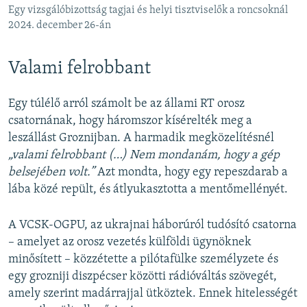
Egy vizsgálóbizottság tagjai és helyi tisztviselők a roncsoknál
2024. december 26-án
Valami felrobbant
Egy túlélő arról számolt be az állami RT orosz
csatornának, hogy háromszor kísérelték meg a
leszállást Groznijban. A harmadik megközelítésnél
„valami felrobbant (…) Nem mondanám, hogy a gép
belsejében volt.”
Azt mondta, hogy
egy repeszdarab a
lába közé repült, és átlyukasztotta a mentőmellényét.
A VCSK-OGPU, az ukrajnai háborúról tudósító csatorna
– amelyet az orosz vezetés külföldi ügynöknek
minősített – közzétette a pilótafülke személyzete és
egy grozniji diszpécser közötti rádióváltás szövegét,
amely szerint madárrajjal ütköztek. Ennek hitelességét