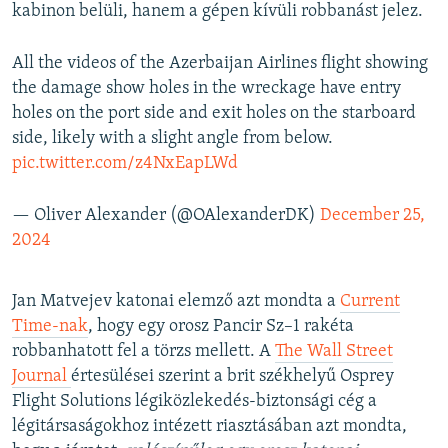
kabinon belüli, hanem a gépen kívüli robbanást jelez.
All the videos of the Azerbaijan Airlines flight showing
the damage show holes in the wreckage have entry
holes on the port side and exit holes on the starboard
side, likely with a slight angle from below.
pic.twitter.com/z4NxEapLWd
— Oliver Alexander (@OAlexanderDK)
December 25,
2024
Jan Matvejev katonai elemző azt mondta a
Current
Time-nak
, hogy egy orosz Pancir Sz–1 rakéta
robbanhatott fel a törzs mellett. A
The Wall Street
Journal
értesülései szerint a brit székhelyű Osprey
Flight Solutions légiközlekedés-biztonsági cég a
légitársaságokhoz intézett riasztásában azt mondta,