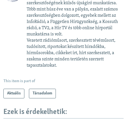
szerkesztőségének külsős újságíró munkatársa.
Több mint húsz éve van a pályán, ezalatt számos
szerkesztőségben dolgozott, egyebek mellett az
InfoRádió, a Független Hírügynökség, a Kossuth
rádió, a TV2, a Hír TV és több online hírportál
munkatársa is volt.
Vezetett rádióműsort, szerkesztett tévéműsort,
tudósított, riportokat készített híradókba,
hírműsorokba, cikkeket írt, hírt szerkesztett, a
szakma szinte minden területén szerzett
tapasztalatokat.
This item is part of
Aktuális
Társadalom
Ezek is érdekelhetik: