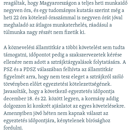
reagáltak, hogy Magyarországon a teljes heti munkaidő
negyven óra, és egy tudományos kutatás szerint még a
heti 22 óra kötelező óraszámmal is negyven órát jóval
meghaladó az átlagos munkaterhelés, ráadásul a
túlmunka nagy részét nem fizetik ki.
A köznevelési államtitkár a többi követelést sem tudta
támogatni, időpontot pedig a szakszervezetek kérése
ellenére nem adott a sztrájktárgyalások folytatására. A
PSZ és a PDSZ válaszában felhívta az államtitkár
figyelmét arra, hogy nem tesz eleget a sztrájkról szóló
törvényben előírt egyeztetési kötelezettségének.
Javasolták, hogy a következő egyeztetés időpontja
december 18. és 22. között legyen, a kormány addig
dolgozzon ki konkrét ajánlatot az egyes követelésekre.
Amennyiben jövő héten nem kapnak választ az
egyeztetés időpontjára, kénytelenek bírósághoz
fordulni.