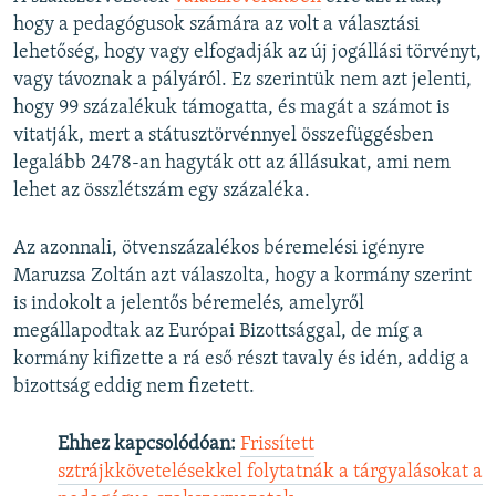
hogy a pedagógusok számára az volt a választási
lehetőség, hogy vagy elfogadják az új jogállási törvényt,
vagy távoznak a pályáról. Ez szerintük nem azt jelenti,
hogy 99 százalékuk támogatta, és magát a számot is
vitatják, mert a státusztörvénnyel összefüggésben
legalább 2478-an hagyták ott az állásukat, ami nem
lehet az összlétszám egy százaléka.
Az azonnali, ötvenszázalékos béremelési igényre
Maruzsa Zoltán azt válaszolta, hogy a kormány szerint
is indokolt a jelentős béremelés, amelyről
megállapodtak az Európai Bizottsággal, de míg a
kormány kifizette a rá eső részt tavaly és idén, addig a
bizottság eddig nem fizetett.
Ehhez kapcsolódóan:
Frissített
sztrájkkövetelésekkel folytatnák a tárgyalásokat a