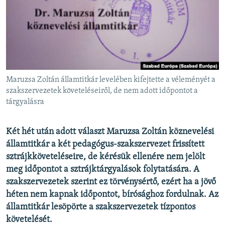
EURÓPAI UNIÓ
VILÁG
KLÍMAVÁLTOZÁS
A MÚLT TANULSÁGAI
Maruzsa Zoltán államtitkár levelében kifejtette a véleményét a
KÖVESSEN MINKET!
szakszervezetek követeléseiről, de nem adott időpontot a
tárgyalásra
Két hét után adott választ Maruzsa Zoltán köznevelési
Valamennyi RFE/RL weboldal
államtitkár a két pedagógus-szakszervezet frissített
sztrájkköveteléseire, de kérésük ellenére nem jelölt
meg időpontot a sztrájktárgyalások folytatására. A
szakszervezetek szerint ez törvénysértő, ezért ha a jövő
héten nem kapnak időpontot, bírósághoz fordulnak. Az
államtitkár lesöpörte a szakszervezetek tízpontos
követelését.