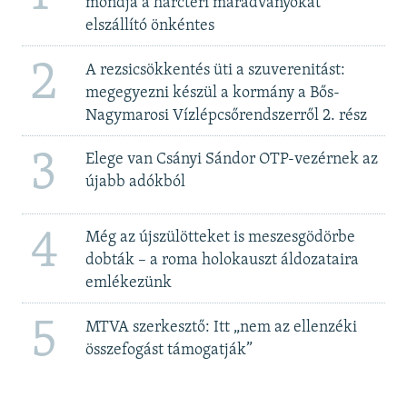
mondja a harctéri maradványokat
elszállító önkéntes
2
A rezsicsökkentés üti a szuverenitást:
megegyezni készül a kormány a Bős-
Nagymarosi Vízlépcsőrendszerről 2. rész
3
Elege van Csányi Sándor OTP-vezérnek az
újabb adókból
4
Még az újszülötteket is meszesgödörbe
dobták – a roma holokauszt áldozataira
emlékezünk
5
MTVA szerkesztő: Itt „nem az ellenzéki
összefogást támogatják”