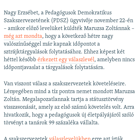
Nagy Erzsébet, a Pedagógusok Demokratikus
Szakszervezetének (PDSZ) ügyvivője november 22-én
– amikor előző levelüket küldték Maruzsa Zoltánnak –
még azt mondta
, hogy a következő hétre nagy
valószínűséggel már kapnak időpontot a
sztrájktárgyalások folytatásához. Ehhez képest két
héttel később
érkezett egy válaszlevél
, amelyben nincs
időpontjavaslat a tárgyalások folytatására.
Van viszont válasz a szakszervezetek követeléseire.
Lényegében mind a tíz pontra nemet mondott Maruzsa
Zoltán. Megalapozatlannak tartja a státusztörvény
visszavonását, amely az első számú követelés volt. Arra
hivatkozik, hogy a pedagógusok új életpályájáról szóló
törvényt a tanárok 99 százaléka vállalta.
A szakszervezetek
válaszlevelükben
erre azt írták,