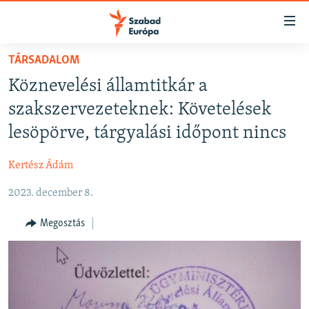
Akadálymentes
mód
Ugrás
TÁRSADALOM
a
NAPIRENDEN
Köznevelési államtitkár a
fő
AKTUÁLIS
oldalra
szakszervezeteknek: Követelések
FELIRATKOZÁS
PODCASTOK
Ugrás
lesöpörve, tárgyalási időpont nincs
a
VIDEÓK
tartalomjegyzékre
Kertész Ádám
Spotify
ELEMZŐ
Ugrás
a
2023. december 8.
NER15
Feliratkozás
keresésre
SZABADON
Megosztás
TÁRSADALOM
DEMOKRÁCIA
A PÉNZ NYOMÁBAN