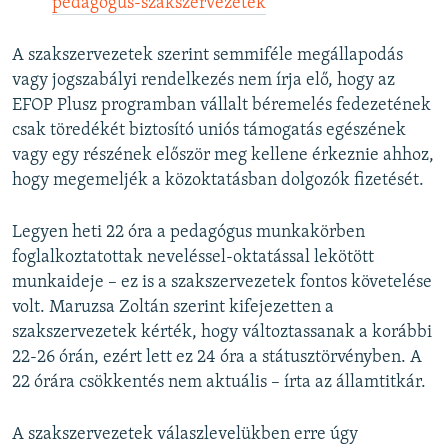
pedagógus-szakszervezetek
A szakszervezetek szerint semmiféle megállapodás
vagy jogszabályi rendelkezés nem írja elő, hogy az
EFOP Plusz programban vállalt béremelés fedezetének
csak töredékét biztosító uniós támogatás egészének
vagy egy részének először meg kellene érkeznie ahhoz,
hogy megemeljék a közoktatásban dolgozók fizetését.
Legyen heti 22 óra a pedagógus munkakörben
foglalkoztatottak neveléssel-oktatással lekötött
munkaideje – ez is a szakszervezetek fontos követelése
volt. Maruzsa Zoltán szerint kifejezetten a
szakszervezetek kérték, hogy változtassanak a korábbi
22-26 órán, ezért lett ez 24 óra a státusztörvényben. A
22 órára csökkentés nem aktuális – írta az államtitkár.
A szakszervezetek válaszlevelükben erre úgy