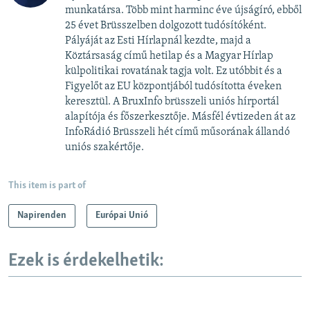
munkatársa. Több mint harminc éve újságíró, ebből
25 évet Brüsszelben dolgozott tudósítóként.
Pályáját az Esti Hírlapnál kezdte, majd a
Köztársaság című hetilap és a Magyar Hírlap
külpolitikai rovatának tagja volt. Ez utóbbit és a
Figyelőt az EU központjából tudósította éveken
keresztül. A BruxInfo brüsszeli uniós hírportál
alapítója és főszerkesztője. Másfél évtizeden át az
InfoRádió Brüsszeli hét című műsorának állandó
uniós szakértője.
This item is part of
Napirenden
Európai Unió
Ezek is érdekelhetik: