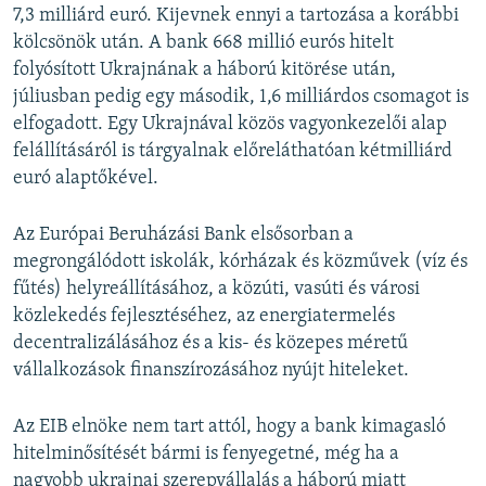
7,3 milliárd euró. Kijevnek ennyi a tartozása a korábbi
kölcsönök után. A bank 668 millió eurós hitelt
folyósított Ukrajnának a háború kitörése után,
júliusban pedig egy második, 1,6 milliárdos csomagot is
elfogadott. Egy Ukrajnával közös vagyonkezelői alap
felállításáról is tárgyalnak előreláthatóan kétmilliárd
euró alaptőkével.
Az Európai Beruházási Bank elsősorban a
megrongálódott iskolák, kórházak és közművek (víz és
fűtés) helyreállításához, a közúti, vasúti és városi
közlekedés fejlesztéséhez, az energiatermelés
decentralizálásához és a kis- és közepes méretű
vállalkozások finanszírozásához nyújt hiteleket.
Az EIB elnöke nem tart attól, hogy a bank kimagasló
hitelminősítését bármi is fenyegetné, még ha a
nagyobb ukrajnai szerepvállalás a háború miatt