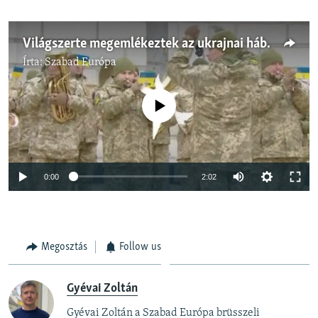
Világszerte megemlékeztek az ukrajnai háború kitörésének első évfordulójáról
Írta:
Szabad Európa
Jelenleg nincs elérhető tartalom
Auto
0:00
2:02
240p
360p
Megosztás
Follow us
Auto
240p
360p
480p
480p
720p
720p
1080p
Gyévai Zoltán
1080p
Gyévai Zoltán a Szabad Európa brüsszeli