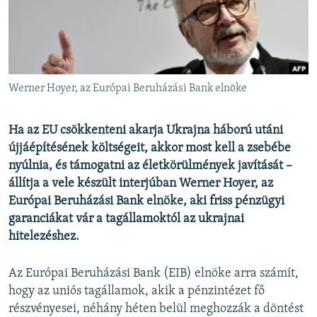
EURÓPAI UNIÓ
VILÁG
KLÍMAVÁLTOZÁS
A MÚLT TANULSÁGAI
Werner Hoyer, az Európai Beruházási Bank elnöke
KÖVESSEN MINKET!
Ha az EU csökkenteni akarja Ukrajna háború utáni
újjáépítésének költségeit, akkor most kell a zsebébe
nyúlnia, és támogatni az életkörülmények javítását –
állítja a vele készült interjúban Werner Hoyer, az
Valamennyi RFE/RL weboldal
Európai Beruházási Bank elnöke, aki friss pénzügyi
garanciákat vár a tagállamoktól az ukrajnai
hitelezéshez.
Az Európai Beruházási Bank (EIB) elnöke arra számít,
hogy az uniós tagállamok, akik a pénzintézet fő
részvényesei, néhány héten belül meghozzák a döntést