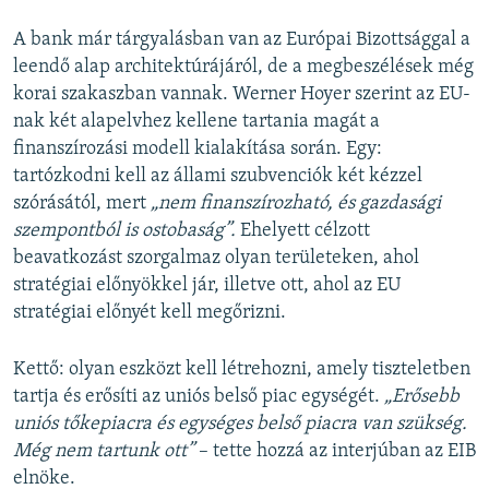
A bank már tárgyalásban van az Európai Bizottsággal a
leendő alap architektúrájáról, de a megbeszélések még
korai szakaszban vannak. Werner Hoyer szerint az EU-
nak két alapelvhez kellene tartania magát a
finanszírozási modell kialakítása során. Egy:
tartózkodni kell az állami szubvenciók két kézzel
szórásától, mert
„nem finanszírozható, és gazdasági
szempontból is ostobaság”.
Ehelyett célzott
beavatkozást szorgalmaz olyan területeken, ahol
stratégiai előnyökkel jár, illetve ott, ahol az EU
stratégiai előnyét kell megőrizni.
Kettő: olyan eszközt kell létrehozni, amely tiszteletben
tartja és erősíti az uniós belső piac egységét.
„Erősebb
uniós tőkepiacra és egységes belső piacra van szükség.
Még nem tartunk ott”
– tette hozzá az interjúban az EIB
elnöke.