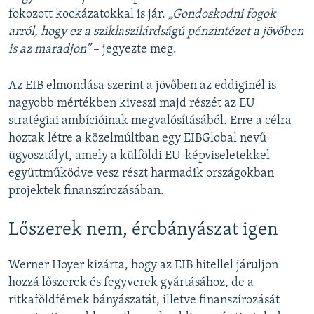
fokozott kockázatokkal is jár.
„Gondoskodni fogok
arról, hogy ez a sziklaszilárdságú pénzintézet a jövőben
is az maradjon”
– jegyezte meg.
Az EIB elmondása szerint a jövőben az eddiginél is
nagyobb mértékben kiveszi majd részét az EU
stratégiai ambícióinak megvalósításából. Erre a célra
hoztak létre a közelmúltban egy EIBGlobal nevű
ügyosztályt, amely a külföldi EU-képviseletekkel
együttműködve vesz részt harmadik országokban
projektek finanszírozásában.
Lőszerek nem, ércbányászat igen
Werner Hoyer kizárta, hogy az EIB hitellel járuljon
hozzá lőszerek és fegyverek gyártásához, de a
ritkaföldfémek bányászatát, illetve finanszírozását