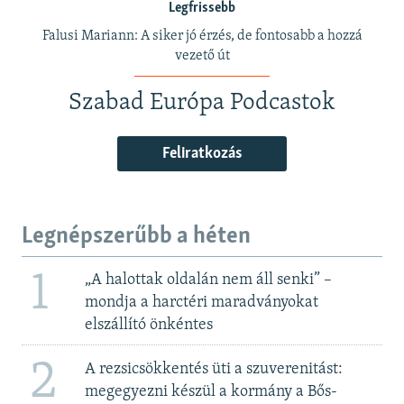
Legfrissebb
Falusi Mariann: A siker jó érzés, de fontosabb a hozzá
vezető út
Szabad Európa Podcastok
Feliratkozás
Legnépszerűbb a héten
1
„A halottak oldalán nem áll senki” –
mondja a harctéri maradványokat
elszállító önkéntes
2
A rezsicsökkentés üti a szuverenitást:
megegyezni készül a kormány a Bős-