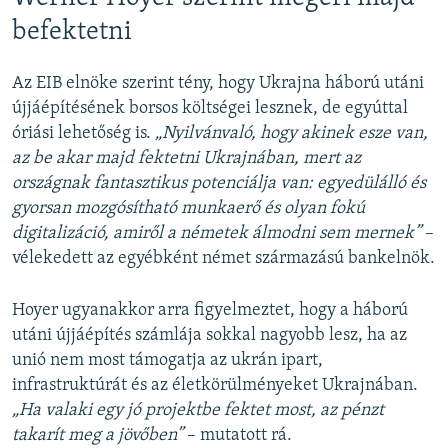
befektetni
Az EIB elnöke szerint tény, hogy Ukrajna háború utáni
újjáépítésének borsos költségei lesznek, de egyúttal
óriási lehetőség is.
„Nyilvánvaló, hogy akinek esze van,
az be akar majd fektetni Ukrajnában, mert az
országnak fantasztikus potenciálja van: egyedülálló és
gyorsan mozgósítható munkaerő és olyan fokú
digitalizáció, amiről a németek álmodni sem mernek”
–
vélekedett az egyébként német származású bankelnök.
Hoyer ugyanakkor arra figyelmeztet, hogy a háború
utáni újjáépítés számlája sokkal nagyobb lesz, ha az
unió nem most támogatja az ukrán ipart,
infrastruktúrát és az életkörülményeket Ukrajnában.
„Ha valaki egy jó projektbe fektet most, az pénzt
takarít meg a jövőben”
– mutatott rá.