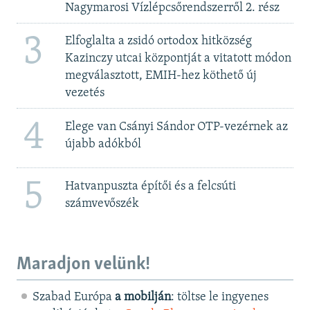
Nagymarosi Vízlépcsőrendszerről 2. rész
3
Elfoglalta a zsidó ortodox hitközség
Kazinczy utcai központját a vitatott módon
megválasztott, EMIH-hez köthető új
vezetés
4
Elege van Csányi Sándor OTP-vezérnek az
újabb adókból
5
Hatvanpuszta építői és a felcsúti
számvevőszék
Maradjon velünk!
Szabad Európa
a mobilján
: töltse le ingyenes