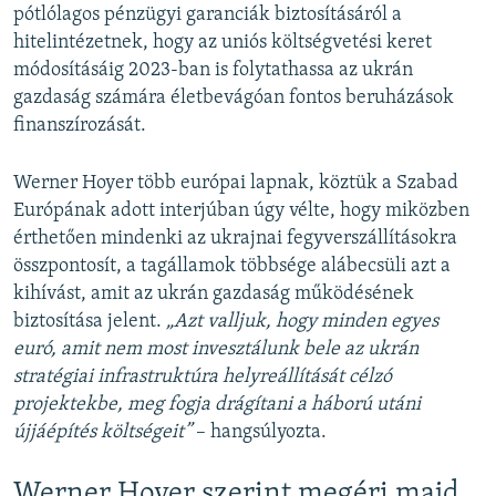
pótlólagos pénzügyi garanciák biztosításáról a
hitelintézetnek, hogy az uniós költségvetési keret
módosításáig 2023-ban is folytathassa az ukrán
gazdaság számára életbevágóan fontos beruházások
finanszírozását.
Werner Hoyer több európai lapnak, köztük a Szabad
Európának adott interjúban úgy vélte, hogy miközben
érthetően mindenki az ukrajnai fegyverszállításokra
összpontosít, a tagállamok többsége alábecsüli azt a
kihívást, amit az ukrán gazdaság működésének
biztosítása jelent.
„Azt valljuk, hogy minden egyes
euró, amit nem most invesztálunk bele az ukrán
stratégiai infrastruktúra helyreállítását célzó
projektekbe, meg fogja drágítani a háború utáni
újjáépítés költségeit”
– hangsúlyozta.
Werner Hoyer szerint megéri majd