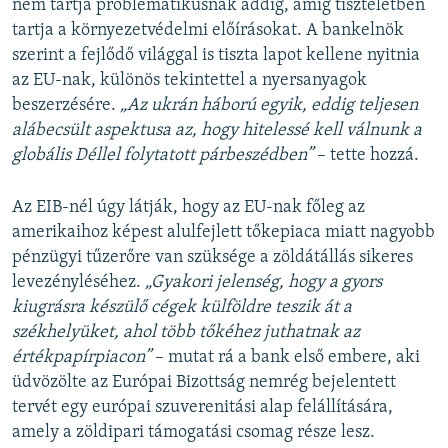
nem tartja problematikusnak addig, amíg tiszteletben
tartja a környezetvédelmi előírásokat. A bankelnök
szerint a fejlődő világgal is tiszta lapot kellene nyitnia
az EU-nak, különös tekintettel a nyersanyagok
beszerzésére.
„Az ukrán háború egyik, eddig teljesen
alábecsült aspektusa az, hogy hitelessé kell válnunk a
globális Déllel folytatott párbeszédben”
– tette hozzá.
Az EIB-nél úgy látják, hogy az EU-nak főleg az
amerikaihoz képest alulfejlett tőkepiaca miatt nagyobb
pénzügyi tűzerőre van szüksége a zöldátállás sikeres
levezényléséhez.
„Gyakori jelenség, hogy a gyors
kiugrásra készülő cégek külföldre teszik át a
székhelyüket, ahol több tőkéhez juthatnak az
értékpapírpiacon”
– mutat rá a bank első embere, aki
üdvözölte az Európai Bizottság nemrég bejelentett
tervét egy európai szuverenitási alap felállítására,
amely a zöldipari támogatási csomag része lesz.