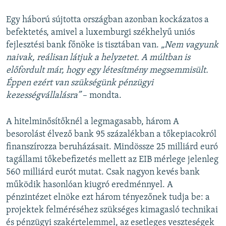
Egy háború sújtotta országban azonban kockázatos a
befektetés, amivel a luxemburgi székhelyű uniós
fejlesztési bank főnöke is tisztában van.
„Nem vagyunk
naivak, reálisan látjuk a helyzetet. A múltban is
előfordult már, hogy egy létesítmény megsemmisült.
Éppen ezért van szükségünk pénzügyi
kezességvállalásra”
– mondta.
A hitelminősítőknél a legmagasabb, három A
besorolást élvező bank 95 százalékban a tőkepiacokról
finanszírozza beruházásait. Mindössze 25 milliárd euró
tagállami tőkebefizetés mellett az EIB mérlege jelenleg
560 milliárd eurót mutat. Csak nagyon kevés bank
működik hasonlóan kiugró eredménnyel. A
pénzintézet elnöke ezt három tényezőnek tudja be: a
projektek felméréséhez szükséges kimagasló technikai
és pénzügyi szakértelemmel, az esetleges veszteségek