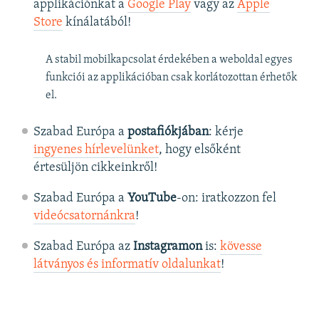
applikációnkat a
Google Play
vagy az
Apple
Store
kínálatából!
A stabil mobilkapcsolat érdekében a weboldal egyes
funkciói az applikációban csak korlátozottan érhetők
el.
Szabad Európa a
postafiókjában
: kérje
ingyenes hírlevelünket
, hogy elsőként
értesüljön cikkeinkről!
Szabad Európa a
YouTube
-on: iratkozzon fel
videócsatornánkra
!
Szabad Európa az
Instagramon
is:
kövesse
látványos és informatív oldalunkat
! ​