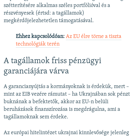
szétterítésére alkalmas széles portfólióval és a
részvényesek (értsd: a tagállamok)
megkérdőjelezhetetlen támogatásával.
Ehhez kapcsolódóan:
Az EU élre törne a tiszta
technológiák terén
A tagállamok friss pénzügyi
garanciájára várva
A garancianyújtás a kormányoknak is érdekük, mert –
mint az EIB vezére rámutat – ha Ukrajnában sok pénzt
buknának a befektetők, akkor az EU-n belüli
beruházások finanszírozása is megdrágulna, ami a
tagállamoknak sem érdeke.
Az európai hitelintézet ukrajnai kinnlevősége jelenleg