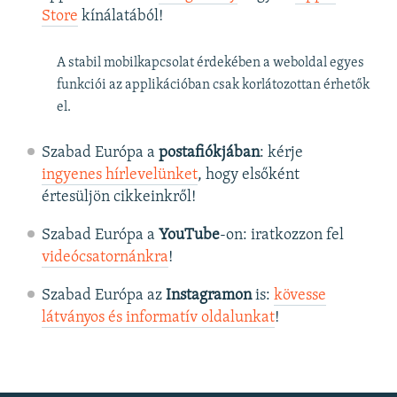
Store
kínálatából!
A stabil mobilkapcsolat érdekében a weboldal egyes
funkciói az applikációban csak korlátozottan érhetők
el.
Szabad Európa a
postafiókjában
: kérje
ingyenes hírlevelünket
, hogy elsőként
értesüljön cikkeinkről!
Szabad Európa a
YouTube
-on: iratkozzon fel
videócsatornánkra
!
Szabad Európa az
Instagramon
is:
kövesse
látványos és informatív oldalunkat
! ​