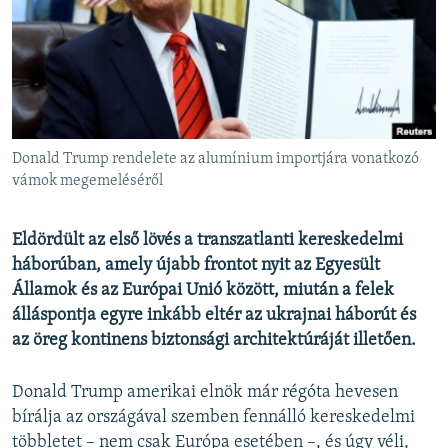
EURÓPAI UNIÓ
VILÁG
KLÍMAVÁLTOZÁS
A MÚLT TANULSÁGAI
Donald Trump rendelete az alumínium importjára vonatkozó
KÖVESSEN MINKET!
vámok megemeléséről
Eldördült az első lövés a transzatlanti kereskedelmi
háborúban, amely újabb frontot nyit az Egyesült
Valamennyi RFE/RL weboldal
Államok és az Európai Unió között, miután a felek
álláspontja egyre inkább eltér az ukrajnai háborút és
az öreg kontinens biztonsági architektúráját illetően.
Donald Trump amerikai elnök már régóta hevesen
bírálja az országával szemben fennálló kereskedelmi
többletet – nem csak Európa esetében –, és úgy véli,