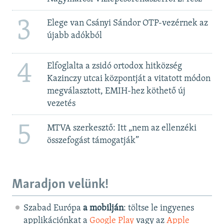
3
Elege van Csányi Sándor OTP-vezérnek az
újabb adókból
4
Elfoglalta a zsidó ortodox hitközség
Kazinczy utcai központját a vitatott módon
megválasztott, EMIH-hez köthető új
vezetés
5
MTVA szerkesztő: Itt „nem az ellenzéki
összefogást támogatják”
Maradjon velünk!
Szabad Európa
a mobilján
: töltse le ingyenes
applikációnkat a
Google Play
vagy az
Apple