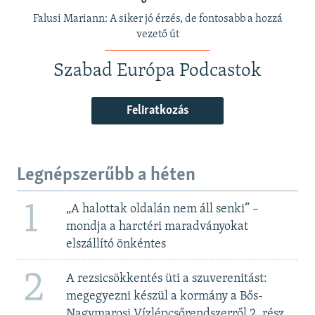
Falusi Mariann: A siker jó érzés, de fontosabb a hozzá
vezető út
Szabad Európa Podcastok
Feliratkozás
Legnépszerűbb a héten
1
„A halottak oldalán nem áll senki” –
mondja a harctéri maradványokat
elszállító önkéntes
2
A rezsicsökkentés üti a szuverenitást:
megegyezni készül a kormány a Bős-
Nagymarosi Vízlépcsőrendszerről 2. rész