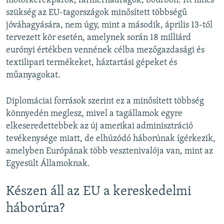
motorkerékpárok, farmernadrágok, bourbon. Itt nincs
szükség az EU-tagországok minősített többségű
jóváhagyására, nem úgy, mint a második, április 13-tól
tervezett kör esetén, amelynek során 18 milliárd
eurónyi értékben vennének célba mezőgazdasági és
textilipari termékeket, háztartási gépeket és
műanyagokat.
Diplomáciai források szerint ez a minősített többség
könnyedén meglesz, mivel a tagállamok egyre
elkeseredettebbek az új amerikai adminisztráció
tevékenysége miatt, de elhúzódó háborúnak ígérkezik,
amelyben Európának több vesztenivalója van, mint az
Egyesült Államoknak.
Készen áll az EU a kereskedelmi
háborúra?