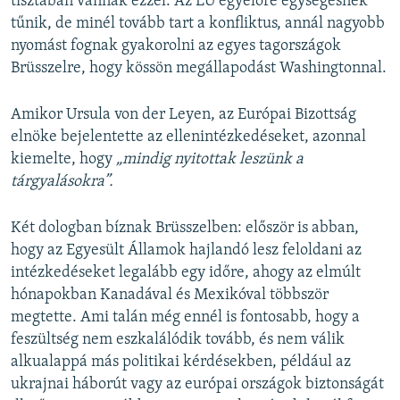
tisztában vannak ezzel. Az EU egyelőre egységesnek
tűnik, de minél tovább tart a konfliktus, annál nagyobb
nyomást fognak gyakorolni az egyes tagországok
Brüsszelre, hogy kössön megállapodást Washingtonnal.
Amikor Ursula von der Leyen, az Európai Bizottság
elnöke bejelentette az ellenintézkedéseket, azonnal
kiemelte, hogy
„mindig nyitottak leszünk a
tárgyalásokra”.
Két dologban bíznak Brüsszelben: először is abban,
hogy az Egyesült Államok hajlandó lesz feloldani az
intézkedéseket legalább egy időre, ahogy az elmúlt
hónapokban Kanadával és Mexikóval többször
megtette. Ami talán még ennél is fontosabb, hogy a
feszültség nem eszkalálódik tovább, és nem válik
alkualappá más politikai kérdésekben, például az
ukrajnai háborút vagy az európai országok biztonságát