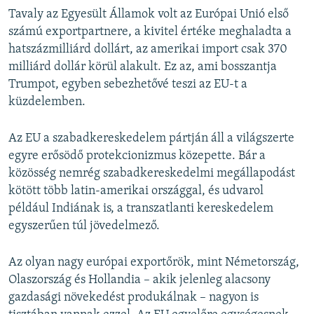
Tavaly az Egyesült Államok volt az Európai Unió első
számú exportpartnere, a kivitel értéke meghaladta a
hatszázmilliárd dollárt, az amerikai import csak 370
milliárd dollár körül alakult. Ez az, ami bosszantja
Trumpot, egyben sebezhetővé teszi az EU-t a
küzdelemben.
Az EU a szabadkereskedelem pártján áll a világszerte
egyre erősödő protekcionizmus közepette. Bár a
közösség nemrég szabadkereskedelmi megállapodást
kötött több latin-amerikai országgal, és udvarol
például Indiának is, a transzatlanti kereskedelem
egyszerűen túl jövedelmező.
Az olyan nagy európai exportőrök, mint Németország,
Olaszország és Hollandia – akik jelenleg alacsony
gazdasági növekedést produkálnak – nagyon is