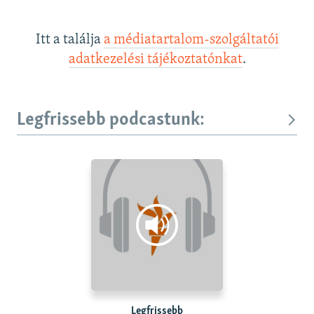
Itt a találja
a médiatartalom-szolgáltatói
adatkezelési tájékoztatónkat
.
Legfrissebb podcastunk:
Legfrissebb