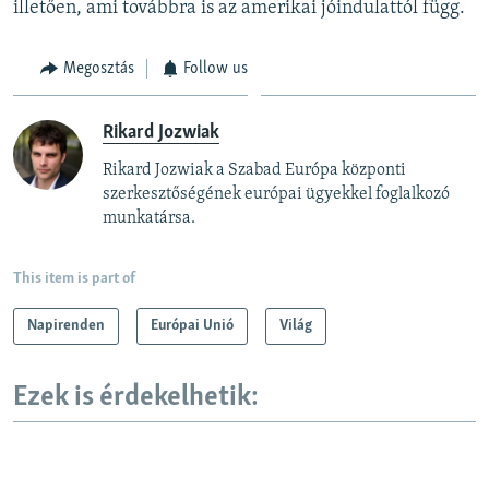
illetően, ami továbbra is az amerikai jóindulattól függ.
Megosztás
Follow us
Rikard Jozwiak
Rikard Jozwiak a Szabad Európa központi
szerkesztőségének európai ügyekkel foglalkozó
munkatársa.
This item is part of
Napirenden
Európai Unió
Világ
Ezek is érdekelhetik: