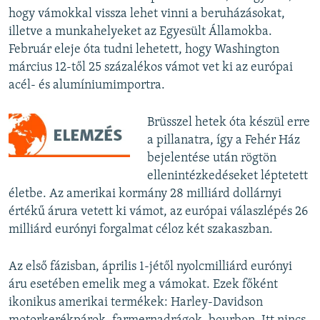
hogy vámokkal vissza lehet vinni a beruházásokat,
illetve a munkahelyeket az Egyesült Államokba.
Február eleje óta tudni lehetett, hogy Washington
március 12-től 25 százalékos vámot vet ki az európai
acél- és alumíniumimportra.
Brüsszel hetek óta készül erre
a pillanatra, így a Fehér Ház
bejelentése után rögtön
ellenintézkedéseket léptetett
életbe. Az amerikai kormány 28 milliárd dollárnyi
értékű árura vetett ki vámot, az európai válaszlépés 26
milliárd eurónyi forgalmat céloz két szakaszban.
Az első fázisban, április 1-jétől nyolcmilliárd eurónyi
áru esetében emelik meg a vámokat. Ezek főként
ikonikus amerikai termékek: Harley-Davidson