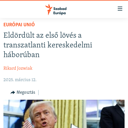
Akadálymentes
mód
Ugrás
EURÓPAI UNIÓ
a
NAPIRENDEN
Eldördült az első lövés a
fő
AKTUÁLIS
oldalra
transzatlanti kereskedelmi
FELIRATKOZÁS
PODCASTOK
Ugrás
háborúban
a
VIDEÓK
tartalomjegyzékre
Rikard Jozwiak
Spotify
ELEMZŐ
Ugrás
a
2025. március 12.
NER15
Feliratkozás
keresésre
SZABADON
Megosztás
TÁRSADALOM
DEMOKRÁCIA
A PÉNZ NYOMÁBAN