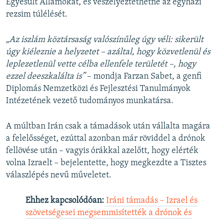
Egyesült Államokat, és veszélyeztethetné az egyházi
rezsim túlélését.
„Az iszlám köztársaság valószínűleg úgy véli: sikerült
úgy kiéleznie a helyzetet – azáltal, hogy közvetlenül és
leplezetlenül vette célba ellenfele területét –, hogy
ezzel deeszkalálta is”
– mondja Farzan Sabet, a genfi
Diplomás Nemzetközi és Fejlesztési Tanulmányok
Intézetének vezető tudományos munkatársa.
A múltban Irán csak a támadások után vállalta magára
a felelősséget, ezúttal azonban már röviddel a drónok
fellövése után – vagyis órákkal azelőtt, hogy elérték
volna Izraelt – bejelentette, hogy megkezdte a
Tisztes
válaszlépés
nevű műveletet.
Ehhez kapcsolódóan:
Iráni támadás – Izrael és
szövetségesei megsemmisítették a drónok és