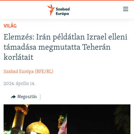
Akadálymentes
mód
Ugrás
VILÁG
a
NAPIRENDEN
Elemzés: Irán példátlan Izrael elleni
fő
AKTUÁLIS
oldalra
támadása megmutatta Teherán
FELIRATKOZÁS
PODCASTOK
Ugrás
korlátait
a
VIDEÓK
tartalomjegyzékre
Szabad Európa (RFE/RL)
Spotify
ELEMZŐ
Ugrás
a
2024. április 14.
NER15
Feliratkozás
keresésre
SZABADON
Megosztás
TÁRSADALOM
DEMOKRÁCIA
A PÉNZ NYOMÁBAN