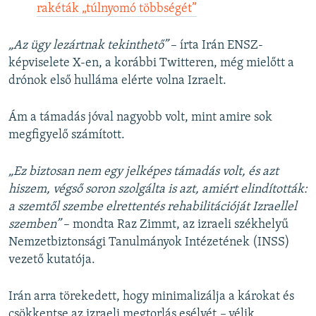
rakéták „túlnyomó többségét”
„Az ügy lezártnak tekinthető”
– írta Irán ENSZ-
képviselete X-en, a korábbi Twitteren, még mielőtt a
drónok első hulláma elérte volna Izraelt.
Ám a támadás jóval nagyobb volt, mint amire sok
megfigyelő számított.
„Ez biztosan nem egy jelképes támadás volt, és azt
hiszem, végső soron szolgálta is azt, amiért elindították:
a szemtől szembe elrettentés rehabilitációját Izraellel
szemben”
– mondta Raz Zimmt, az izraeli székhelyű
Nemzetbiztonsági Tanulmányok Intézetének (INSS)
vezető kutatója.
Irán arra törekedett, hogy minimalizálja a károkat és
csökkentse az izraeli megtorlás esélyét
–
vélik