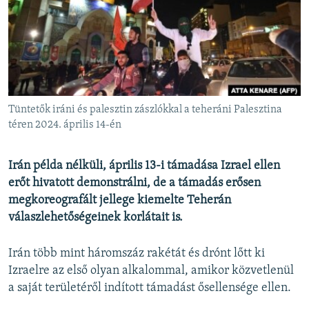
EURÓPAI UNIÓ
VILÁG
KLÍMAVÁLTOZÁS
A MÚLT TANULSÁGAI
Tüntetők iráni és palesztin zászlókkal a teheráni Palesztina
KÖVESSEN MINKET!
téren 2024. április 14-én
Irán példa nélküli, április 13-i támadása Izrael ellen
erőt hivatott demonstrálni, de a támadás erősen
Valamennyi RFE/RL weboldal
megkoreografált jellege kiemelte Teherán
válaszlehetőségeinek korlátait is.
Irán több mint háromszáz rakétát és drónt lőtt ki
Izraelre az első olyan alkalommal, amikor közvetlenül
a saját területéről indított támadást ősellensége ellen.