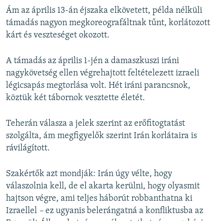
Ám az április 13-án éjszaka elkövetett, példa nélküli
támadás nagyon megkoreografáltnak tűnt, korlátozott
kárt és veszteséget okozott.
A támadás az április 1-jén a damaszkuszi iráni
nagykövetség ellen végrehajtott feltételezett izraeli
légicsapás megtorlása volt. Hét iráni parancsnok,
köztük két tábornok vesztette életét.
Teherán válasza a jelek szerint az erőfitogtatást
szolgálta, ám megfigyelők szerint Irán korlátaira is
rávilágított.
Szakértők azt mondják: Irán úgy vélte, hogy
válaszolnia kell, de el akarta kerülni, hogy olyasmit
hajtson végre, ami teljes háborút robbanthatna ki
Izraellel
–
ez ugyanis belerángatná a konfliktusba az