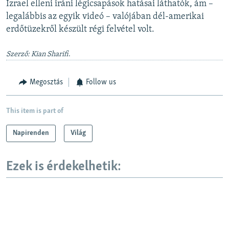
Izrael elleni iráni légicsapások hatásai láthatók, ám –
legalábbis az egyik videó – valójában dél-amerikai
erdőtüzekről készült régi felvétel volt.
Szerző: Kian Sharifi
.
Megosztás
Follow us
This item is part of
Napirenden
Világ
Ezek is érdekelhetik: