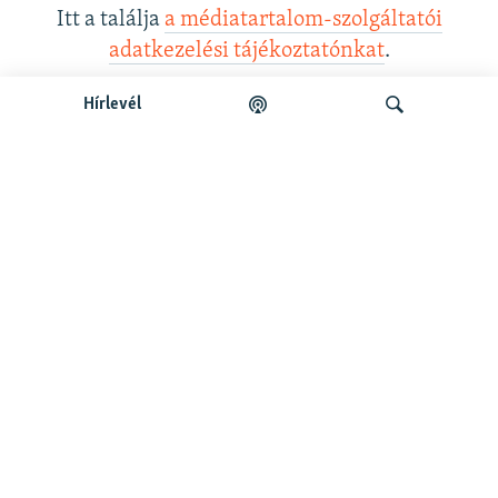
Itt a találja
a médiatartalom-szolgáltatói
adatkezelési tájékoztatónkat
.
Hírlevél
Legfrissebb podcastunk:
Keresés
Legfrissebb
Falusi Mariann: A siker jó érzés, de fontosabb a hozzá