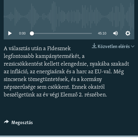
EURÓPAI UNIÓ
VILÁG
Jelenleg nincs elérhető tartalom
KLÍMAVÁLTOZÁS
0:00
45:10
A MÚLT TANULSÁGAI
Közvetlen elérés
A választás után a Fidesznek
KÖVESSEN MINKET!
legfontosabb kampánytermékét, a
rezsicsökkentést kellett elengednie, nyakába szakadt
az infláció, az energiaárak és a harc az EU-val. Még
sincsenek tömegtüntetések, és a kormány
Valamennyi RFE/RL weboldal
népszerűsége sem csökkent. Ennek okairól
beszélgetünk az év végi Elemző 2. részében.
Megosztás