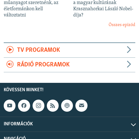
műanyagot szeretnénk, az
a magyar kultúrának
életformánkon kell
Krasznahorkai László Nobel-
változtatni
díja?
Összes epizód
TV PROGRAMOK
RÁDIÓ PROGRAMOK
KÖVESSEN MINKET!
INFORMÁCIÓK
NAVIGÁCIÓ