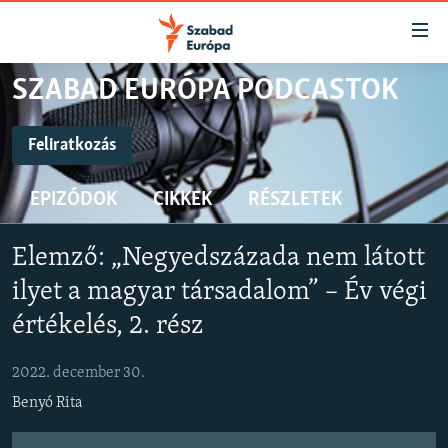
Akadálymentes
mód
Ugrás
SZABAD EURÓPA PODCASTOK
a
NAPIRENDEN
fő
AKTUÁLIS
Feliratkozás
oldalra
FELIRATKOZÁS
PODCASTOK
Ugrás
EPIZÓDOK
CIKKEK
RÉSZLETEK
a
VIDEÓK
tartalomjegyzékre
Spotify
ELEMZŐ
Ugrás
Elemző: „Negyedszázada nem látott
a
NER15
ilyet a magyar társadalom” – Év végi
Feliratkozás
keresésre
SZABADON
értékelés, 2. rész
TÁRSADALOM
2022. december 30.
DEMOKRÁCIA
Benyó Rita
A PÉNZ NYOMÁBAN