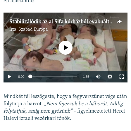
elhalasztották.
Stabilizálódik az al-Sifa kórházból evakuált koraszülöttek állapota
Írta:
Szabad Európa
Jelenleg nincs elérhető tartalom
Auto
0:00
1:35
240p
Mindkét fél leszögezte, hogy a fegyverszünet vége után
360p
folytatja a harcot.
„Nem fejezzük be a háborút. Addig
Auto
240p
360p
480p
480p
folytatjuk, amíg nem győzünk”
– figyelmeztetett Herci
720p
Halevi izraeli vezérkari főnök.
720p
1080p
1080p