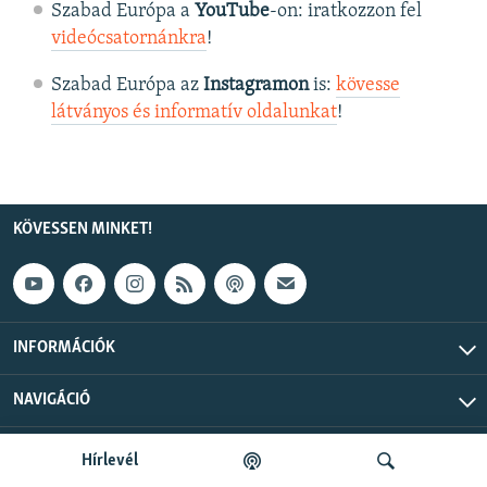
Szabad Európa a
YouTube
-on: iratkozzon fel
videócsatornánkra
!
Szabad Európa az
Instagramon
is:
kövesse
látványos és informatív oldalunkat
! ​
KÖVESSEN MINKET!
INFORMÁCIÓK
NAVIGÁCIÓ
Szabad Európa © 2026 RFE/RL, Inc. Minden jog fenntartva.
Hírlevél