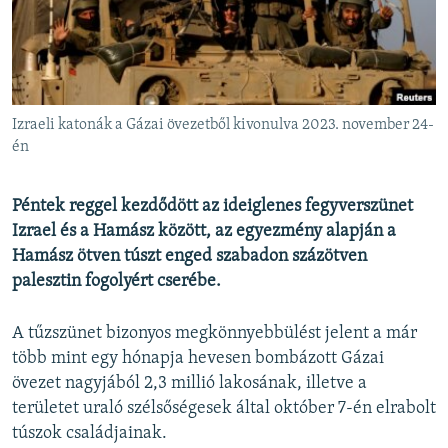
EURÓPAI UNIÓ
VILÁG
KLÍMAVÁLTOZÁS
A MÚLT TANULSÁGAI
Izraeli katonák a Gázai övezetből kivonulva 2023. november 24-
én
KÖVESSEN MINKET!
Péntek reggel kezdődött az ideiglenes fegyverszünet
Izrael és a Hamász között, az egyezmény alapján a
Hamász ötven túszt enged szabadon százötven
Valamennyi RFE/RL weboldal
palesztin fogolyért cserébe.
A tűzszünet bizonyos megkönnyebbülést jelent a már
több mint egy hónapja hevesen bombázott Gázai
övezet nagyjából 2,3 millió lakosának, illetve a
területet uraló szélsőségesek által október 7-én elrabolt
túszok családjainak.