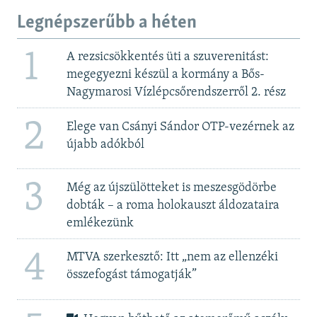
Legnépszerűbb a héten
1
A rezsicsökkentés üti a szuverenitást:
megegyezni készül a kormány a Bős-
Nagymarosi Vízlépcsőrendszerről 2. rész
2
Elege van Csányi Sándor OTP-vezérnek az
újabb adókból
3
Még az újszülötteket is meszesgödörbe
dobták – a roma holokauszt áldozataira
emlékezünk
4
MTVA szerkesztő: Itt „nem az ellenzéki
összefogást támogatják”