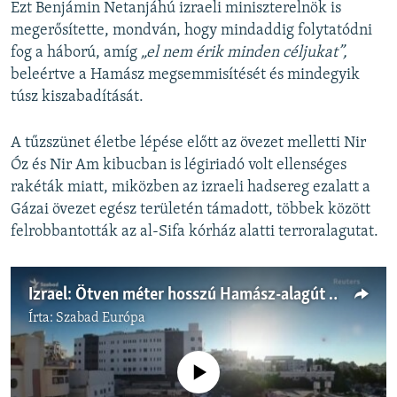
Ezt Benjámin Netanjáhú izraeli miniszterelnök is
megerősítette, mondván, hogy mindaddig folytatódni
fog a háború, amíg
„el nem érik minden céljukat”,
beleértve a Hamász megsemmisítését és mindegyik
túsz kiszabadítását.
A tűzszünet életbe lépése előtt az övezet melletti Nir
Óz és Nir Am kibucban is légiriadó volt ellenséges
rakéták miatt, miközben az izraeli hadsereg ezalatt a
Gázai övezet egész területén támadott, többek között
felrobbantották az al-Sifa kórház alatti terroralagutat.
Izrael: Ötven méter hosszú Hamász-alagút húzódik az al-Sifa kórház alatt
Írta:
Szabad Európa
Jelenleg nincs elérhető tartalom