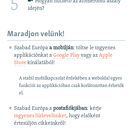
5
Hogyan hűthető az atomerőmű aszály
idején?
Maradjon velünk!
Szabad Európa
a mobilján
: töltse le ingyenes
applikációnkat a
Google Play
vagy az
Apple
Store
kínálatából!
A stabil mobilkapcsolat érdekében a weboldal egyes
funkciói az applikációban csak korlátozottan érhetők
el.
Szabad Európa a
postafiókjában
: kérje
ingyenes hírlevelünket
, hogy elsőként
értesüljön cikkeinkről!