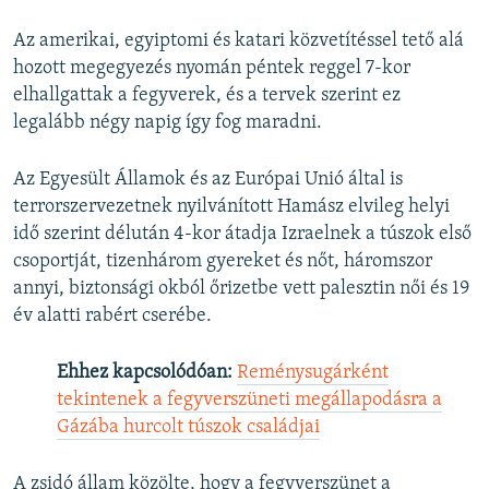
Az amerikai, egyiptomi és katari közvetítéssel tető alá
hozott megegyezés nyomán péntek reggel 7-kor
elhallgattak a fegyverek, és a tervek szerint ez
legalább négy napig így fog maradni.
Az Egyesült Államok és az Európai Unió által is
terrorszervezetnek nyilvánított Hamász elvileg helyi
idő szerint délután 4-kor átadja Izraelnek a túszok első
csoportját, tizenhárom gyereket és nőt, háromszor
annyi, biztonsági okból őrizetbe vett palesztin női és 19
év alatti rabért cserébe.
Ehhez kapcsolódóan:
Reménysugárként
tekintenek a fegyverszüneti megállapodásra a
Gázába hurcolt túszok családjai
A zsidó állam közölte, hogy a fegyverszünet a