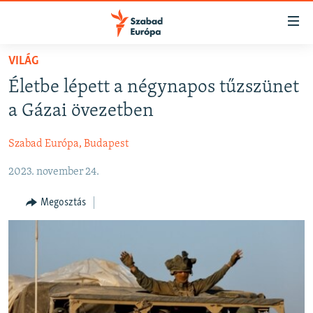
Akadálymentes
mód
Ugrás
VILÁG
a
NAPIRENDEN
Életbe lépett a négynapos tűzszünet
fő
AKTUÁLIS
oldalra
a Gázai övezetben
FELIRATKOZÁS
PODCASTOK
Ugrás
a
Szabad Európa, Budapest
VIDEÓK
tartalomjegyzékre
Spotify
2023. november 24.
ELEMZŐ
Ugrás
a
NER15
Megosztás
Feliratkozás
keresésre
SZABADON
TÁRSADALOM
DEMOKRÁCIA
A PÉNZ NYOMÁBAN