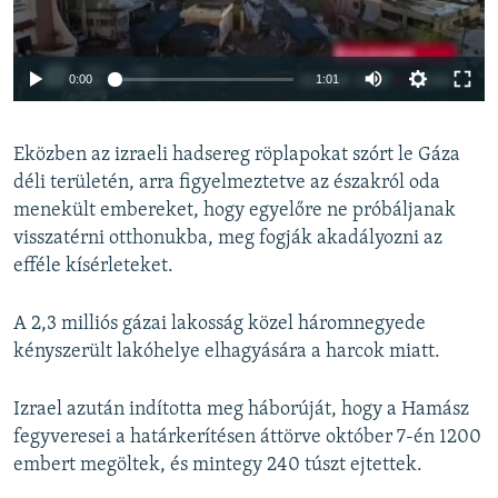
Auto
0:00
1:01
240p
Eközben az izraeli hadsereg röplapokat szórt le Gáza
360p
déli területén, arra figyelmeztetve az északról oda
Auto
240p
360p
480p
480p
menekült embereket, hogy egyelőre ne próbáljanak
720p
visszatérni otthonukba, meg fogják akadályozni az
720p
1080p
efféle kísérleteket.
1080p
A 2,3 milliós gázai lakosság közel háromnegyede
kényszerült lakóhelye elhagyására a harcok miatt.
Izrael azután indította meg háborúját, hogy a Hamász
fegyveresei a határkerítésen áttörve október 7-én 1200
embert megöltek, és mintegy 240 túszt ejtettek.