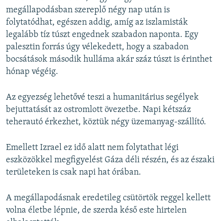
megállapodásban szereplő négy nap után is
folytatódhat, egészen addig, amíg az iszlamisták
legalább tíz túszt engednek szabadon naponta. Egy
palesztin forrás úgy vélekedett, hogy a szabadon
bocsátások második hulláma akár száz túszt is érinthet
hónap végéig.
Az egyezség lehetővé teszi a humanitárius segélyek
bejuttatását az ostromlott övezetbe. Napi kétszáz
teherautó érkezhet, köztük négy üzemanyag-szállító.
Emellett Izrael ez idő alatt nem folytathat légi
eszközökkel megfigyelést Gáza déli részén, és az északi
területeken is csak napi hat órában.
A megállapodásnak eredetileg csütörtök reggel kellett
volna életbe lépnie, de szerda késő este hirtelen