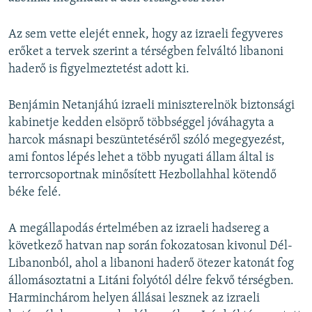
Az sem vette elejét ennek, hogy az izraeli fegyveres
erőket a tervek szerint a térségben felváltó libanoni
haderő is figyelmeztetést adott ki.
Benjámin Netanjáhú izraeli miniszterelnök biztonsági
kabinetje kedden elsöprő többséggel jóváhagyta a
harcok másnapi beszüntetéséről szóló megegyezést,
ami fontos lépés lehet a több nyugati állam által is
terrorcsoportnak minősített Hezbollahhal kötendő
béke felé.
A megállapodás értelmében az izraeli hadsereg a
következő hatvan nap során fokozatosan kivonul Dél-
Libanonból, ahol a libanoni haderő ötezer katonát fog
állomásoztatni a Litáni folyótól délre fekvő térségben.
Harminchárom helyen állásai lesznek az izraeli