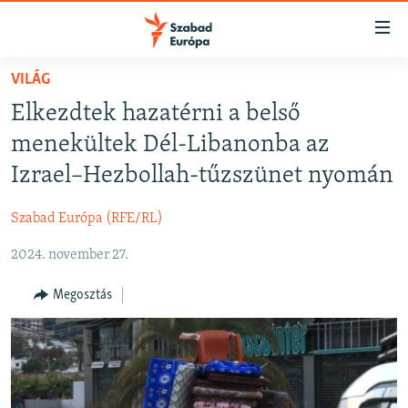
Akadálymentes
mód
Ugrás
VILÁG
a
NAPIRENDEN
Elkezdtek hazatérni a belső
fő
AKTUÁLIS
oldalra
menekültek Dél-Libanonba az
FELIRATKOZÁS
PODCASTOK
Ugrás
Izrael–Hezbollah-tűzszünet nyomán
a
VIDEÓK
tartalomjegyzékre
Szabad Európa (RFE/RL)
Spotify
ELEMZŐ
Ugrás
a
2024. november 27.
NER15
Feliratkozás
keresésre
SZABADON
Megosztás
TÁRSADALOM
DEMOKRÁCIA
A PÉNZ NYOMÁBAN