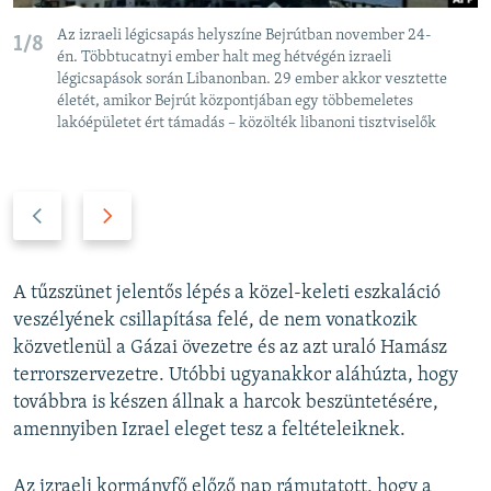
Az izraeli légicsapás helyszíne Bejrútban november 24-
1/8
én. Többtucatnyi ember halt meg hétvégén izraeli
légicsapások során Libanonban. 29 ember akkor vesztette
életét, amikor Bejrút központjában egy többemeletes
lakóépületet ért támadás – közölték libanoni tisztviselők
P
N
r
e
e
x
v
t
A tűzszünet jelentős lépés a közel-keleti eszkaláció
i
s
veszélyének csillapítása felé, de nem vonatkozik
o
l
közvetlenül a Gázai övezetre és az azt uraló Hamász
u
i
terrorszervezetre. Utóbbi ugyanakkor aláhúzta, hogy
s
d
továbbra is készen állnak a harcok beszüntetésére,
s
e
amennyiben Izrael eleget tesz a feltételeiknek.
l
i
Az izraeli kormányfő előző nap rámutatott, hogy a