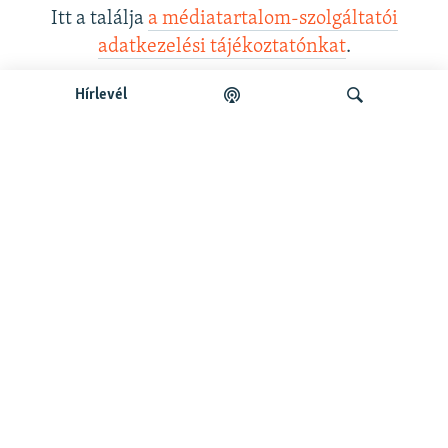
Itt a találja
a médiatartalom-szolgáltatói
adatkezelési tájékoztatónkat
.
Hírlevél
Legfrissebb podcastunk:
Keresés
Legfrissebb
Falusi Mariann: A siker jó érzés, de fontosabb a hozzá