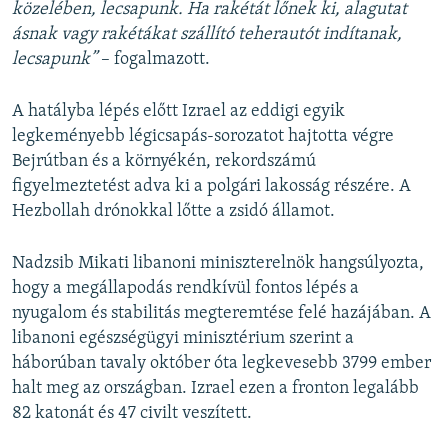
közelében, lecsapunk. Ha rakétát lőnek ki, alagutat
ásnak vagy rakétákat szállító teherautót indítanak,
lecsapunk”
– fogalmazott.
A hatályba lépés előtt Izrael az eddigi egyik
legkeményebb légicsapás-sorozatot hajtotta végre
Bejrútban és a környékén, rekordszámú
figyelmeztetést adva ki a polgári lakosság részére. A
Hezbollah drónokkal lőtte a zsidó államot.
Nadzsib Mikati libanoni miniszterelnök hangsúlyozta,
hogy a megállapodás rendkívül fontos lépés a
nyugalom és stabilitás megteremtése felé hazájában. A
libanoni egészségügyi minisztérium szerint a
háborúban tavaly október óta legkevesebb 3799 ember
halt meg az országban. Izrael ezen a fronton legalább
82 katonát és 47 civilt veszített.