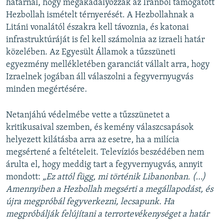
határnál, hogy megakadályozzák az Iránból támogatott
Hezbollah ismételt térnyerését. A Hezbollahnak a
Litáni vonalától északra kell távoznia, és katonai
infrastruktúráját is fel kell számolnia az izraeli határ
közelében. Az Egyesült Államok a tűzszüneti
egyezmény mellékletében garanciát vállalt arra, hogy
Izraelnek jogában áll válaszolni a fegyvernyugvás
minden megértésére.
Netanjáhú védelmébe vette a tűzszünetet a
kritikusaival szemben, és kemény válaszcsapások
helyezett kilátásba arra az esetre, ha a milícia
megsértené a feltételeit. Televíziós beszédében nem
árulta el, hogy meddig tart a fegyvernyugvás, annyit
mondott:
„Ez attól függ, mi történik Libanonban. (…)
Amennyiben a Hezbollah megsérti a megállapodást, és
újra megpróbál fegyverkezni, lecsapunk. Ha
megpróbálják felújítani a terrortevékenységet a határ