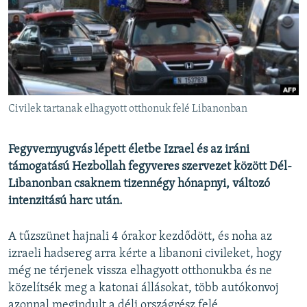
EURÓPAI UNIÓ
VILÁG
KLÍMAVÁLTOZÁS
A MÚLT TANULSÁGAI
Civilek tartanak elhagyott otthonuk felé Libanonban
KÖVESSEN MINKET!
Fegyvernyugvás lépett életbe Izrael és az iráni
támogatású Hezbollah fegyveres szervezet között Dél-
Libanonban csaknem tizennégy hónapnyi, változó
Valamennyi RFE/RL weboldal
intenzitású harc után.
A tűzszünet hajnali 4 órakor kezdődött, és noha az
izraeli hadsereg arra kérte a libanoni civileket, hogy
még ne térjenek vissza elhagyott otthonukba és ne
közelítsék meg a katonai állásokat, több autókonvoj
azonnal megindult a déli országrész felé.