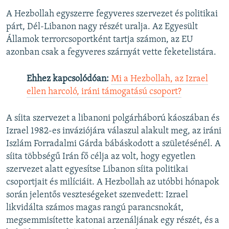
A Hezbollah egyszerre fegyveres szervezet és politikai
párt, Dél-Libanon nagy részét uralja. Az Egyesült
Államok terrorcsoportként tartja számon, az EU
azonban csak a fegyveres szárnyát vette feketelistára.
Ehhez kapcsolódóan:
Mi a Hezbollah, az Izrael
ellen harcoló, iráni támogatású csoport?
A síita szervezet a libanoni polgárháború káoszában és
Izrael 1982-es inváziójára válaszul alakult meg, az iráni
Iszlám Forradalmi Gárda bábáskodott a születésénél. A
síita többségű Irán fő célja az volt, hogy egyetlen
szervezet alatt egyesítse Libanon síita politikai
csoportjait és milíciáit. A Hezbollah az utóbbi hónapok
során jelentős veszteségeket szenvedett: Izrael
likvidálta számos magas rangú parancsnokát,
megsemmisítette katonai arzenáljának egy részét, és a