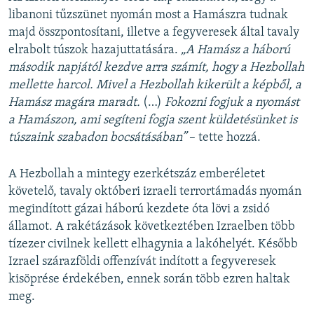
d
libanoni tűzszünet nyomán most a Hamászra tudnak
e
majd összpontosítani, illetve a fegyveresek által tavaly
elrabolt túszok hazajuttatására.
„A Hamász a háború
második napjától kezdve arra számít, hogy a Hezbollah
mellette harcol. Mivel a Hezbollah kikerült a képből, a
Hamász magára maradt.
(…)
Fokozni fogjuk a nyomást
a Hamászon, ami segíteni fogja szent küldetésünket is
túszaink szabadon bocsátásában”
– tette hozzá.
A Hezbollah a mintegy ezerkétszáz emberéletet
követelő, tavaly októberi izraeli terrortámadás nyomán
megindított gázai háború kezdete óta lövi a zsidó
államot. A rakétázások következtében Izraelben több
tízezer civilnek kellett elhagynia a lakóhelyét. Később
Izrael szárazföldi offenzívát indított a fegyveresek
kisöprése érdekében, ennek során több ezren haltak
meg.