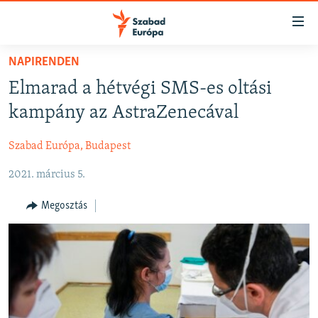
Akadálymentes
mód
Ugrás
NAPIRENDEN
a
NAPIRENDEN
Elmarad a hétvégi SMS-es oltási
fő
AKTUÁLIS
oldalra
kampány az AstraZenecával
FELIRATKOZÁS
PODCASTOK
Ugrás
a
Szabad Európa, Budapest
VIDEÓK
tartalomjegyzékre
Spotify
2021. március 5.
ELEMZŐ
Ugrás
a
NER15
Megosztás
Feliratkozás
keresésre
SZABADON
TÁRSADALOM
DEMOKRÁCIA
A PÉNZ NYOMÁBAN