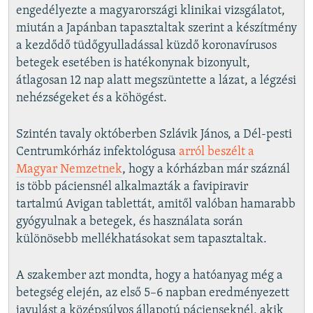
engedélyezte a magyarországi klinikai vizsgálatot,
miután a Japánban tapasztaltak szerint a készítmény
a kezdődő tüdőgyulladással küzdő koronavírusos
betegek esetében is hatékonynak bizonyult,
átlagosan 12 nap alatt megszüntette a lázat, a légzési
nehézségeket és a köhögést.
Szintén tavaly októberben Szlávik János, a Dél-pesti
Centrumkórház infektológusa
arról beszélt a
Magyar Nemzetnek
, hogy a kórházban már száznál
is több páciensnél alkalmazták a favipiravir
tartalmú Avigan tablettát, amitől valóban hamarabb
gyógyulnak a betegek, és használata során
különösebb mellékhatásokat sem tapasztaltak.
A szakember azt mondta, hogy a hatóanyag még a
betegség elején, az első 5–6 napban eredményezett
javulást a középsúlyos állapotú pácienseknél, akik