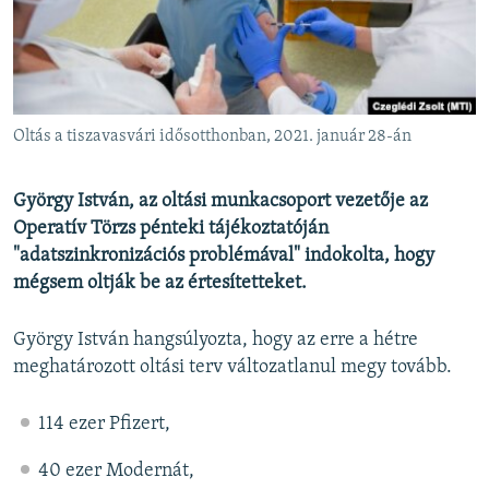
EURÓPAI UNIÓ
VILÁG
KLÍMAVÁLTOZÁS
A MÚLT TANULSÁGAI
Oltás a tiszavasvári idősotthonban, 2021. január 28-án
KÖVESSEN MINKET!
György István, az oltási munkacsoport vezetője az
Operatív Törzs pénteki tájékoztatóján
"adatszinkronizációs problémával" indokolta, hogy
mégsem oltják be az értesítetteket.
Valamennyi RFE/RL weboldal
György István hangsúlyozta, hogy az erre a hétre
meghatározott oltási terv változatlanul megy tovább.
114 ezer Pfizert,
40 ezer Modernát,