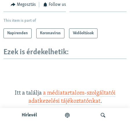
Megosztás
Follow us
This item is part of
Napirenden
Koronavírus
Védőoltások
Ezek is érdekelhetik:
Itt a találja
a médiatartalom-szolgáltatói
adatkezelési tájékoztatónkat
.
Hírlevél
Legfrissebb podcastunk: