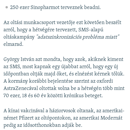
250 ezer Sinopharmot terveznek beadni.
Az oltási munkacsoport vezetője ezt követően beszélt
arról, hogy a hétvégére tervezett, SMS-alapú
oltáskampány
"adatszinkronizációs probléma miatt"
elmarad.
György István azt mondta, hogy azok, akiknek kiment
az SMS, most kapnak egy újabbat arról, hogy egy új
időpontban oltják majd őket, és elnézést kérnek tőlük.
A kormány korábbi bejelentése szerint az oxfordi
AstraZenecával oltottak volna be a hétvégén több mint
70 ezer, 18 és 60 év közötti krónikus beteget.
A kínai vakcinával a háziorvosok oltanak, az amerikai-
német Pfizert az oltópontokon, az amerikai Modernát
pedig az idősotthonokban adják be.