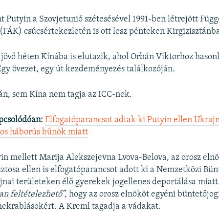
nt Putyin a Szovjetunió szétesésével 1991-ben létrejött Füg
FÁK) csúcsértekezletén is ott lesz pénteken Kirgizisztánb
 jövő héten Kínába is elutazik, ahol Orbán Viktorhoz hasonl
gy övezet, egy út kezdeményezés találkozóján.
án, sem Kína nem tagja az ICC-nek.
pcsolódóan:
Elfogatóparancsot adtak ki Putyin ellen Ukraj
tos háborús bűnök miatt
in mellett Marija Alekszejevna Lvova-Belova, az orosz elnö
ztosa ellen is elfogatóparancsot adott ki a Nemzetközi Bün
jnai területeken élő gyerekek jogellenes deportálása miatt
n feltételezhető”,
hogy az orosz elnököt egyéni büntetőjogi
mekrablásokért. A Kreml tagadja a vádakat.