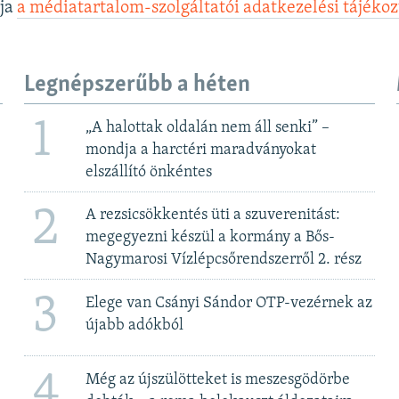
lja
a médiatartalom-szolgáltatói adatkezelési tájéko
Legnépszerűbb a héten
1
„A halottak oldalán nem áll senki” –
mondja a harctéri maradványokat
elszállító önkéntes
2
A rezsicsökkentés üti a szuverenitást:
megegyezni készül a kormány a Bős-
Nagymarosi Vízlépcsőrendszerről 2. rész
3
Elege van Csányi Sándor OTP-vezérnek az
újabb adókból
4
Még az újszülötteket is meszesgödörbe