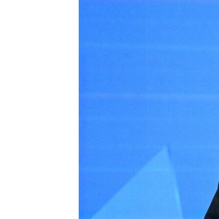
EURÓPAI UNIÓ
VILÁG
KLÍMAVÁLTOZÁS
A MÚLT TANULSÁGAI