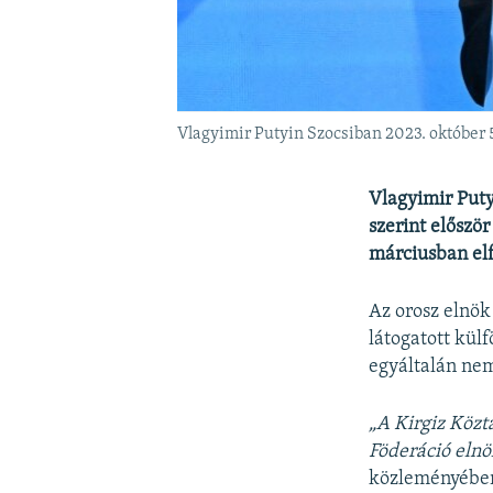
Vlagyimir Putyin Szocsiban 2023. október 
Vlagyimir Puty
szerint előszö
márciusban elf
Az orosz elnök
látogatott kül
egyáltalán nem
„A Kirgiz Közt
Föderáció elnö
közleményében 