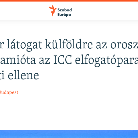
r látogat külföldre az oros
FELIRATKOZÁS
 amióta az ICC elfogatópar
i ellene
Apple Podcasts
Budapest
Spotify
Feliratkozás