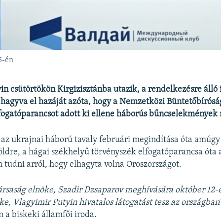
5-én
in csütörtökön Kirgizisztánba utazik, a rendelkezésre álló
r hagyva el hazáját azóta, hogy a Nemzetközi Büntetőbírós
ogatóparancsot adott ki ellene háborús bűncselekmények 
 az ukrajnai háború tavaly februári megindítása óta amúgy 
földre, a hágai székhelyű törvényszék elfogatóparancsa óta
 tudni arról, hogy elhagyta volna Oroszországot.
ársaság elnöke, Szadir Dzsaparov meghívására október 12-
ke, Vlagyimir Putyin hivatalos látogatást tesz az országban
a biskeki államfői iroda.