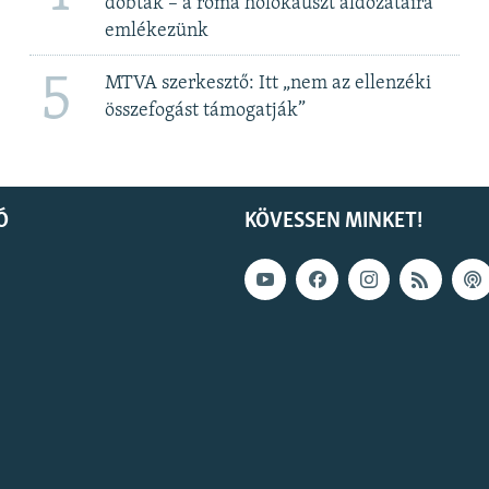
dobták – a roma holokauszt áldozataira
emlékezünk
5
MTVA szerkesztő: Itt „nem az ellenzéki
összefogást támogatják”
Ó
KÖVESSEN MINKET!