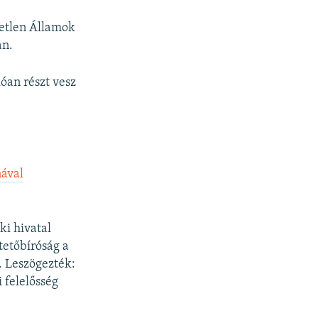
getlen Államok
an.
óan részt vesz
nával
ki hivatal
tetőbíróság
a
. Leszögezték:
 felelősség