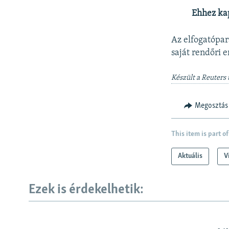
Ehhez ka
Az elfogatópar
saját rendőri 
Készült a Reuters 
Megosztás
This item is part of
Aktuális
V
Ezek is érdekelhetik: