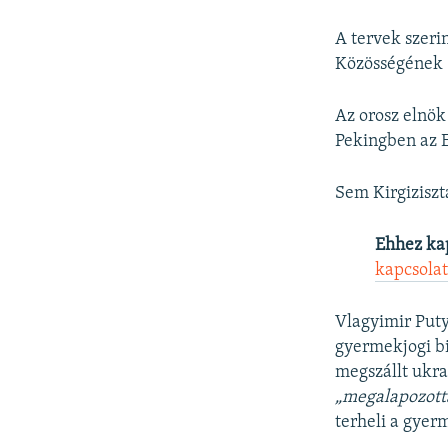
A tervek szeri
Közösségének (
Az orosz elnök
Pekingben az E
Sem Kirgiziszt
Ehhez ka
kapcsola
Vlagyimir Puty
gyermekjogi bi
megszállt ukra
„megalapozotta
terheli a gyer