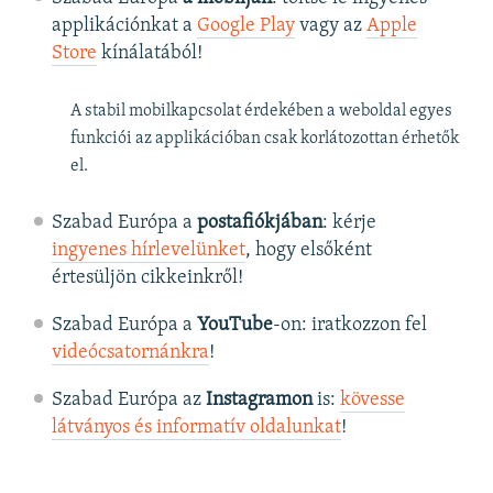
applikációnkat a
Google Play
vagy az
Apple
Store
kínálatából!
A stabil mobilkapcsolat érdekében a weboldal egyes
funkciói az applikációban csak korlátozottan érhetők
el.
Szabad Európa a
postafiókjában
: kérje
ingyenes hírlevelünket
, hogy elsőként
értesüljön cikkeinkről!
Szabad Európa a
YouTube
-on: iratkozzon fel
videócsatornánkra
!
Szabad Európa az
Instagramon
is:
kövesse
látványos és informatív oldalunkat
! ​