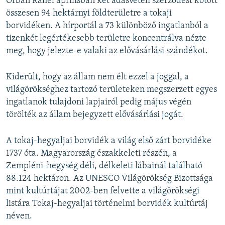
Orbán Ráhel áprilisban két adásvételi szerződést kötött
összesen 94 hektárnyi földterületre a tokaji
borvidéken. A hírportál a 73 különböző ingatlanból a
tizenkét legértékesebb területre koncentrálva nézte
meg, hogy jelezte-e valaki az elővásárlási szándékot.
Kiderült, hogy az állam nem élt ezzel a joggal, a
világörökséghez tartozó területeken megszerzett egyes
ingatlanok tulajdoni lapjairól pedig május végén
törölték az állam bejegyzett elővásárlási jogát.
A tokaj-hegyaljai borvidék a világ első zárt borvidéke
1737 óta. Magyarország északkeleti részén, a
Zempléni-hegység déli, délkeleti lábainál található
88.124 hektáron. Az UNESCO Világörökség Bizottsága
mint kultúrtájat 2002-ben felvette a világörökségi
listára Tokaj-hegyaljai történelmi borvidék kultúrtáj
néven.