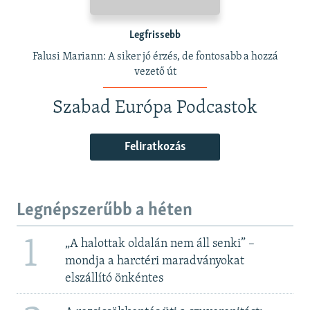
Legfrissebb
Falusi Mariann: A siker jó érzés, de fontosabb a hozzá
vezető út
Szabad Európa Podcastok
Feliratkozás
Legnépszerűbb a héten
1
„A halottak oldalán nem áll senki” –
mondja a harctéri maradványokat
elszállító önkéntes