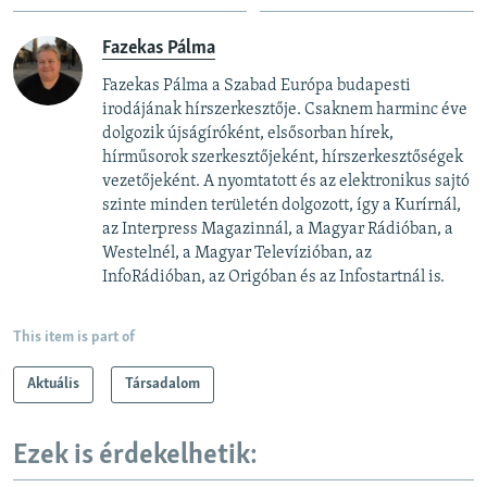
Fazekas Pálma
Fazekas Pálma a Szabad Európa budapesti
irodájának hírszerkesztője. Csaknem harminc éve
dolgozik újságíróként, elsősorban hírek,
hírműsorok szerkesztőjeként, hírszerkesztőségek
vezetőjeként. A nyomtatott és az elektronikus sajtó
szinte minden területén dolgozott, így a Kurírnál,
az Interpress Magazinnál, a Magyar Rádióban, a
Westelnél, a Magyar Televízióban, az
InfoRádióban, az Origóban és az Infostartnál is.
This item is part of
Aktuális
Társadalom
Ezek is érdekelhetik: