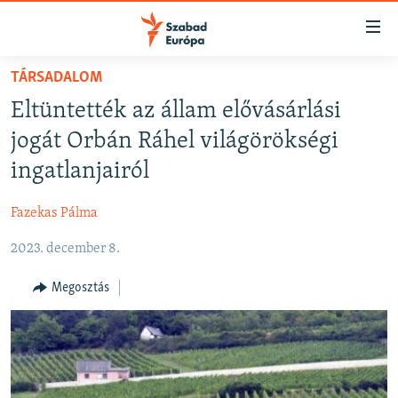
Akadálymentes
mód
Ugrás
TÁRSADALOM
a
NAPIRENDEN
Eltüntették az állam elővásárlási
fő
AKTUÁLIS
oldalra
jogát Orbán Ráhel világörökségi
FELIRATKOZÁS
PODCASTOK
Ugrás
ingatlanjairól
a
VIDEÓK
tartalomjegyzékre
Fazekas Pálma
Spotify
ELEMZŐ
Ugrás
a
2023. december 8.
NER15
Feliratkozás
keresésre
SZABADON
Megosztás
TÁRSADALOM
DEMOKRÁCIA
A PÉNZ NYOMÁBAN