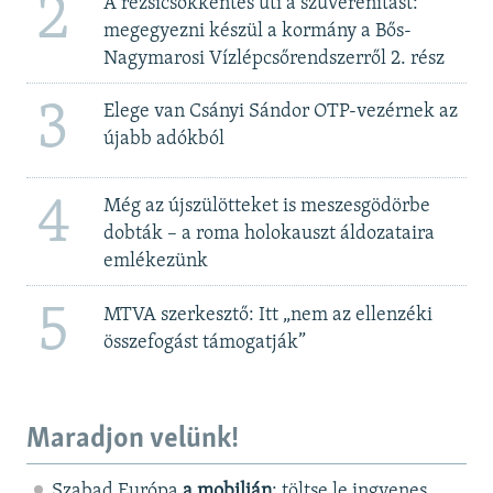
2
A rezsicsökkentés üti a szuverenitást:
megegyezni készül a kormány a Bős-
Nagymarosi Vízlépcsőrendszerről 2. rész
3
Elege van Csányi Sándor OTP-vezérnek az
újabb adókból
4
Még az újszülötteket is meszesgödörbe
dobták – a roma holokauszt áldozataira
emlékezünk
5
MTVA szerkesztő: Itt „nem az ellenzéki
összefogást támogatják”
Maradjon velünk!
Szabad Európa
a mobilján
: töltse le ingyenes