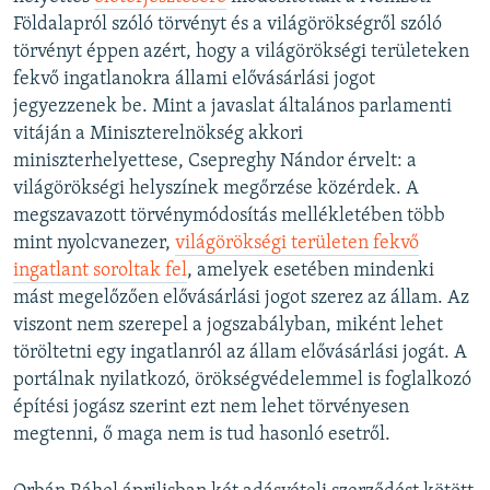
Földalapról szóló törvényt és a világörökségről szóló
törvényt éppen azért, hogy a világörökségi területeken
fekvő ingatlanokra állami elővásárlási jogot
jegyezzenek be. Mint a javaslat általános parlamenti
vitáján a Miniszterelnökség akkori
miniszterhelyettese, Csepreghy Nándor érvelt: a
világörökségi helyszínek megőrzése közérdek. A
megszavazott törvénymódosítás mellékletében több
mint nyolcvanezer,
világörökségi területen fekvő
ingatlant soroltak fel
, amelyek esetében mindenki
mást megelőzően elővásárlási jogot szerez az állam. Az
viszont nem szerepel a jogszabályban, miként lehet
töröltetni egy ingatlanról az állam elővásárlási jogát. A
portálnak nyilatkozó, örökségvédelemmel is foglalkozó
építési jogász szerint ezt nem lehet törvényesen
megtenni, ő maga nem is tud hasonló esetről.