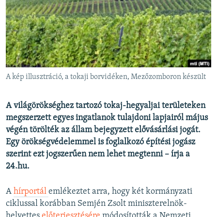
EURÓPAI UNIÓ
VILÁG
KLÍMAVÁLTOZÁS
A MÚLT TANULSÁGAI
A kép illusztráció, a tokaji borvidéken, Mezőzomboron készült
KÖVESSEN MINKET!
A világörökséghez tartozó tokaj-hegyaljai területeken
megszerzett egyes ingatlanok tulajdoni lapjairól május
végén törölték az állam bejegyzett elővásárlási jogát.
Valamennyi RFE/RL weboldal
Egy örökségvédelemmel is foglalkozó építési jogász
szerint ezt jogszerűen nem lehet megtenni – írja a
24.hu.
A
hírportál
emlékeztet arra, hogy két kormányzati
ciklussal korábban Semjén Zsolt miniszterelnök-
helyettes
előterjesztésére
módosították a Nemzeti