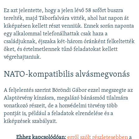
Ez azt jelentette, hogy a jelen lévő 58 sofőrt buszra
terelték, majd Táborfalvára vitték, ahol hat napon át
kiképzésen kellett részt venniük. Ennek során naponta
egy alkalommal telefonálhattak csak haza a
családjuknak, éjszaka két-három óránként felkeltették
őket, és értelmetlennek tűnő feladatokat kellett
végrehajtaniuk.
NATO-kompatibilis alvásmegvonás
A feljelentés szerint Böröndi Gábor ezzel megszegte az
Alaptörvény kínzásra, megalázó bánásmód tilalmára
vonatkozó részeit, de a honvédelmi törvény több
pontját is, például a feladatok elrendelése és a
kiképzések szabályait.
Ehhez kapcsolódóan:
erről szólt részletesebben
a