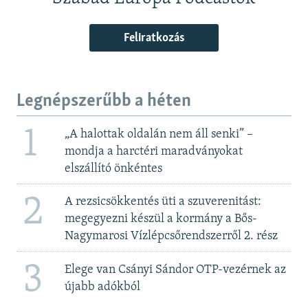
Feliratkozás
Legnépszerűbb a héten
1
„A halottak oldalán nem áll senki” –
mondja a harctéri maradványokat
elszállító önkéntes
2
A rezsicsökkentés üti a szuverenitást:
megegyezni készül a kormány a Bős-
Nagymarosi Vízlépcsőrendszerről 2. rész
3
Elege van Csányi Sándor OTP-vezérnek az
újabb adókból