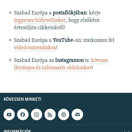
Szabad Európa a
postafiókjában
: kérje
ingyenes hírlevelünket
, hogy elsőként
értesüljön cikkeinkről!
Szabad Európa a
YouTube
-on: iratkozzon fel
videócsatornánkra
!
Szabad Európa az
Instagramon
is:
kövesse
látványos és informatív oldalunkat
! ​
KÖVESSEN MINKET!
INFORMÁCIÓK