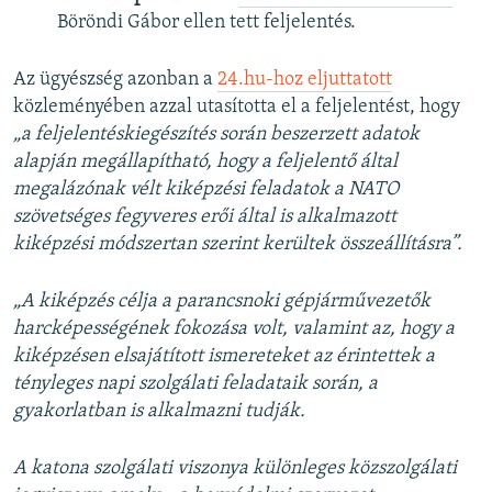
Böröndi Gábor ellen tett feljelentés.
Az ügyészség azonban a
24.hu-hoz eljuttatott
közleményében azzal utasította el a feljelentést, hogy
„a feljelentéskiegészítés során beszerzett adatok
alapján megállapítható, hogy a feljelentő által
megalázónak vélt kiképzési feladatok a NATO
szövetséges fegyveres erői által is alkalmazott
kiképzési módszertan szerint kerültek összeállításra”.
„A kiképzés célja a parancsnoki gépjárművezetők
harcképességének fokozása volt, valamint az, hogy a
kiképzésen elsajátított ismereteket az érintettek a
tényleges napi szolgálati feladataik során, a
gyakorlatban is alkalmazni tudják.
A katona szolgálati viszonya különleges közszolgálati