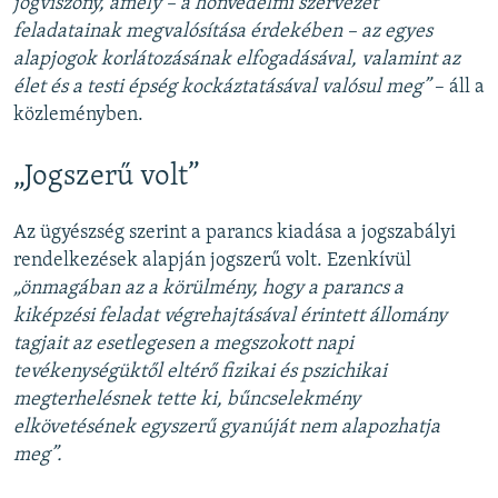
jogviszony, amely – a honvédelmi szervezet
feladatainak megvalósítása érdekében – az egyes
alapjogok korlátozásának elfogadásával, valamint az
élet és a testi épség kockáztatásával valósul meg”
– áll a
közleményben.
„Jogszerű volt”
Az ügyészség szerint a parancs kiadása a jogszabályi
rendelkezések alapján jogszerű volt. Ezenkívül
„önmagában az a körülmény, hogy a parancs a
kiképzési feladat végrehajtásával érintett állomány
tagjait az esetlegesen a megszokott napi
tevékenységüktől eltérő fizikai és pszichikai
megterhelésnek tette ki, bűncselekmény
elkövetésének egyszerű gyanúját nem alapozhatja
meg”.