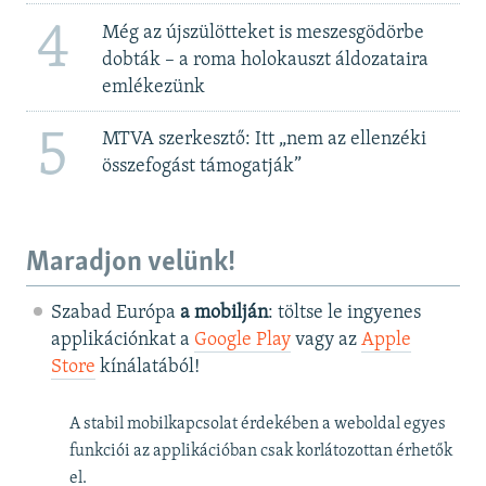
4
Még az újszülötteket is meszesgödörbe
dobták – a roma holokauszt áldozataira
emlékezünk
5
MTVA szerkesztő: Itt „nem az ellenzéki
összefogást támogatják”
Maradjon velünk!
Szabad Európa
a mobilján
: töltse le ingyenes
applikációnkat a
Google Play
vagy az
Apple
Store
kínálatából!
A stabil mobilkapcsolat érdekében a weboldal egyes
funkciói az applikációban csak korlátozottan érhetők
el.