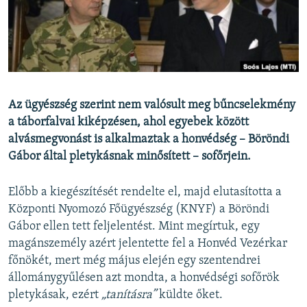
EURÓPAI UNIÓ
VILÁG
KLÍMAVÁLTOZÁS
A MÚLT TANULSÁGAI
Az ügyészség szerint nem valósult meg bűncselekmény
a táborfalvai kiképzésen, ahol egyebek között
KÖVESSEN MINKET!
alvásmegvonást is alkalmaztak a honvédség – Böröndi
Gábor által pletykásnak minősített – sofőrjein.
Valamennyi RFE/RL weboldal
Előbb a kiegészítését rendelte el, majd elutasította a
Központi Nyomozó Főügyészség (KNYF) a Böröndi
Gábor ellen tett feljelentést. Mint megírtuk, egy
magánszemély azért jelentette fel a Honvéd Vezérkar
főnökét, mert még május elején egy szentendrei
állománygyűlésen azt mondta, a honvédségi sofőrök
pletykásak, ezért
„tanításra”
küldte őket.