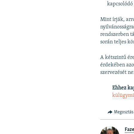
kapcsolódó 
Mint írják, ar
nyilvánosságra
rendszerben tár
során teljes k
A kétszintű ér
érdekében azon
szervezését ne
Ehhez ka
külügymi
Megosztás
Faz