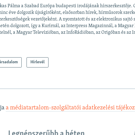
kas Pálma a Szabad Európa budapesti irodájának hírszerkesztője.
inc éve dolgozik újságíróként, elsősorban hírek, hírműsorok szerk
zerkesztőségek vezetőjeként. A nyomtatott és az elektronikus sajtó
letén dolgozott, így a Kurírnál, az Interpress Magazinnál, a Magyar
elnél, a Magyar Televízióban, az InfoRádióban, az Origóban és az In
ársadalom
Hírlevél
lja
a médiatartalom-szolgáltatói adatkezelési tájéko
Legnépszerűbb a héten