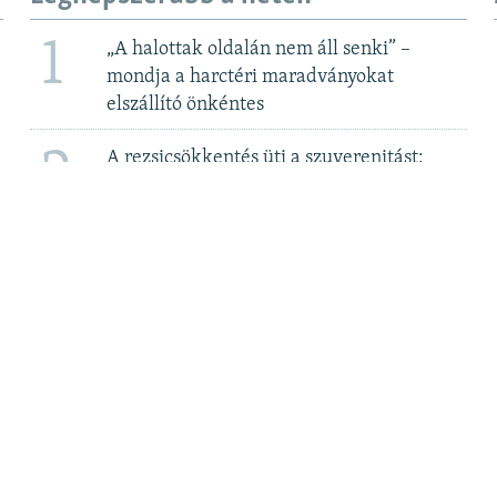
1
„A halottak oldalán nem áll senki” –
mondja a harctéri maradványokat
elszállító önkéntes
2
A rezsicsökkentés üti a szuverenitást:
megegyezni készül a kormány a Bős-
Nagymarosi Vízlépcsőrendszerről 2. rész
3
Hatvanpuszta építői és a felcsúti
számvevőszék
4
Elfoglalta a zsidó ortodox hitközség
Kazinczy utcai központját a vitatott
módon megválasztott, EMIH-hez köthető
új vezetés