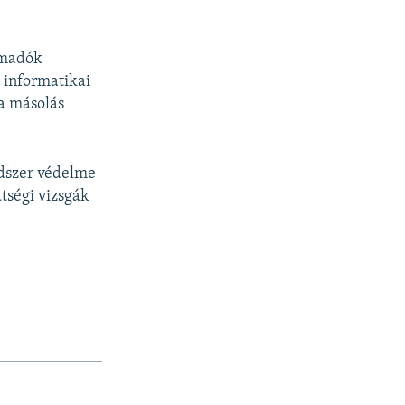
támadók
 informatikai
 a másolás
ndszer védelme
tségi vizsgák