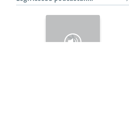
KÖVESSEN MINKET!
Valamennyi RFE/RL weboldal
Legfrissebb
Falusi Mariann: A siker jó érzés, de fontosabb a hozzá
vezető út
Szabad Európa Podcastok
Feliratkozás