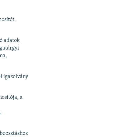
osítót,
zó adatok
gatárgyi
ma,
i igazolvány
osítója, a
a
abeosztáshoz