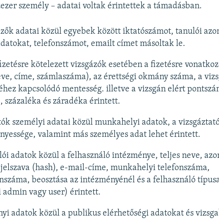
ezer személy – adatai voltak érintettek a támadásban.
izők adatai közül egyebek között iktatószámot, tanulói azon
datokat, telefonszámot, emailt címet másoltak le.
fizetésre kötelezett vizsgázók esetében a fizetésre vonatko
eve, címe, számlaszáma), az érettségi okmány száma, a vizs
éhez kapcsolódó mentesség. illetve a vizsgán elért pontszá
 százaléka és záradéka érintett.
tók személyi adatai közül munkahelyi adatok, a vizsgáztató
nyessége, valamint más személyes adat lehet érintett.
lói adatok közül a felhasználó intézménye, teljes neve, azon
 jelszava (hash), e-mail-címe, munkahelyi telefonszáma,
nszáma, beosztása az intézményénél és a felhasználó típus
 admin vagy user) érintett.
yi adatok közül a publikus elérhetőségi adatokat és vizsg