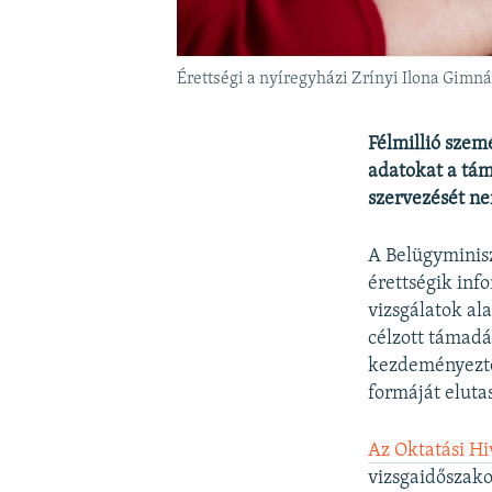
Érettségi a nyíregyházi Zrínyi Ilona Gim
Félmillió szemé
adatokat a tám
szervezését n
A Belügyminisz
érettségik inf
vizsgálatok al
célzott támadá
kezdeményeztek
formáját eluta
Az Oktatási Hi
vizsgaidőszako