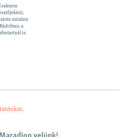
 Csaknem
esztőjeként,
 szinte minden
 Rádióban, a
fostartnál is.
ztatónkat
.
Maradjon velünk!