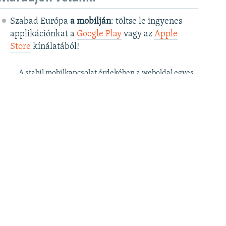
Szabad Európa
a mobilján
: töltse le ingyenes
applikációnkat a
Google Play
vagy az
Apple
Store
kínálatából!
A stabil mobilkapcsolat érdekében a weboldal egyes
funkciói az applikációban csak korlátozottan érhetők
el.
Szabad Európa a
postafiókjában
: kérje
ingyenes hírlevelünket
, hogy elsőként
értesüljön cikkeinkről!
Szabad Európa a
YouTube
-on: iratkozzon fel
videócsatornánkra
!
Szabad Európa az
Instagramon
is:
kövesse
látványos és informatív oldalunkat
! ​