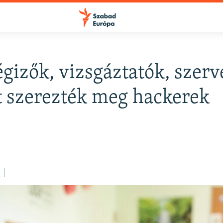
égizők, vizsgáztatók, szer
FELIRATKOZÁS
t szerezték meg hackerek
Apple Podcasts
Spotify
Feliratkozás