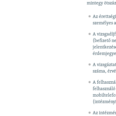
mintegy ötszáz
Az érettség
személyes a
A vizsgadíj
(befizető n
jelentkezés
érdemjegye,
A vizsgázta
száma, érvé
A felhaszná
felhasználó
mobiltelefo
(intézményi
Az intézmén