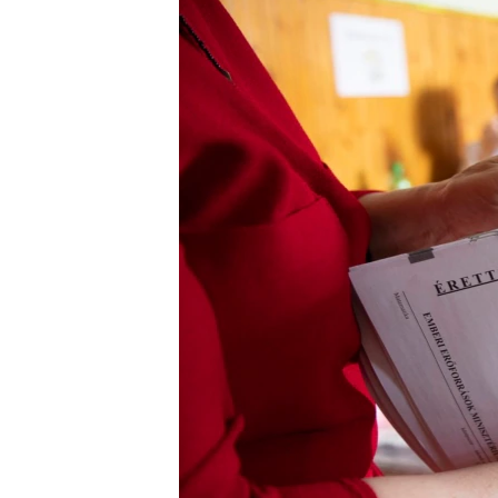
EURÓPAI UNIÓ
VILÁG
KLÍMAVÁLTOZÁS
A MÚLT TANULSÁGAI