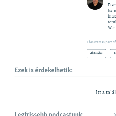
Faze
harm
hírs
terü
West
This item is part of
Aktuális
T
Ezek is érdekelhetik:
Itt a talá
Legfrissebb podcastunk: