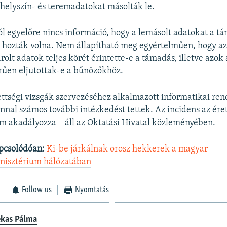
helyszín- és teremadatokat másolták le.
ról egyelőre nincs információ, hogy a lemásolt adatokat a 
 hozták volna. Nem állapítható meg egyértelműen, hogy az
olt adatok teljes körét érintette-e a támadás, illetve azok
örűen eljutottak-e a bűnözőkhöz.
ettségi vizsgák szervezéséhez alkalmazott informatikai re
nal számos további intézkedést tettek. Az incidens az éret
m akadályozza – áll az Oktatási Hivatal közleményében.
pcsolódóan:
Ki-be járkálnak orosz hekkerek a magyar
nisztérium hálózatában
Follow us
Nyomtatás
ekas Pálma