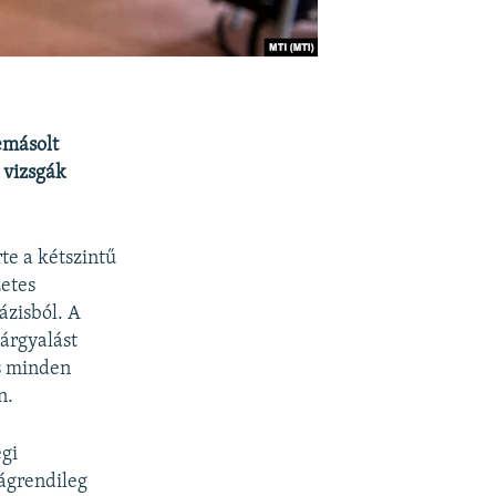
lemásolt
 vizsgák
te a kétszintű
zetes
ázisból. A
tárgyalást
s minden
n.
égi
ságrendileg