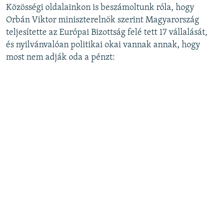
Közösségi oldalainkon is beszámoltunk róla, hogy
360p
Orbán Viktor miniszterelnök szerint Magyarország
Auto
240p
360p
480p
480p
teljesítette az Európai Bizottság felé tett 17 vállalását,
720p
és nyilvánvalóan politikai okai vannak annak, hogy
720p
1080p
most nem adják oda a pénzt:
1080p