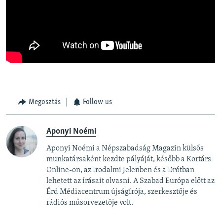
Megosztás
Follow us
Aponyi Noémi
Aponyi Noémi a Népszabadság Magazin külsős
munkatársaként kezdte pályáját, később a Kortárs
Online-on, az Irodalmi Jelenben és a Drótban
lehetett az írásait olvasni. A Szabad Európa előtt az
Érd Médiacentrum újságírója, szerkesztője és
rádiós műsorvezetője volt.