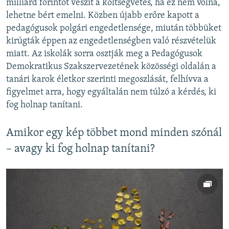
milliárd forintot veszít a költségvetés, ha ez nem volna,
lehetne bért emelni. Közben újabb erőre kapott a
pedagógusok polgári engedetlensége, miután többüket
kirúgták éppen az engedetlenségben való részvételük
miatt. Az iskolák sorra osztják meg a Pedagógusok
Demokratikus Szakszervezetének közösségi oldalán a
tanári karok életkor szerinti megoszlását, felhívva a
figyelmet arra, hogy egyáltalán nem túlzó a kérdés, ki
fog holnap tanítani.
Amikor egy kép többet mond minden szónál
– avagy ki fog holnap tanítani?