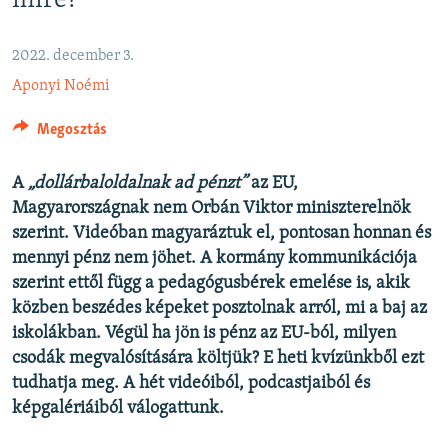
mire?
EURÓPAI UNIÓ
VILÁG
2022. december 3.
Aponyi Noémi
KLÍMAVÁLTOZÁS
A MÚLT TANULSÁGAI
Megosztás
KÖVESSEN MINKET!
A
„dollárbaloldalnak ad pénzt”
az EU,
Magyarországnak nem Orbán Viktor miniszterelnök
szerint. Videóban magyaráztuk el, pontosan honnan és
mennyi pénz nem jöhet. A kormány kommunikációja
Valamennyi RFE/RL weboldal
szerint ettől függ a pedagógusbérek emelése is, akik
közben beszédes képeket posztolnak arról, mi a baj az
iskolákban. Végül ha jön is pénz az EU-ból, milyen
csodák megvalósítására költjük? E heti kvízünkből ezt
tudhatja meg. A hét videóiból, podcastjaiból és
képgalériáiból válogattunk.