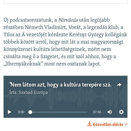
Új podcastsorozatunk, a
Nirvánia
után legújabb
részében Németh Vladimirt, Vovát, a legendás klub, a
Tilos az Á vezetőjét kérdezte Kerényi György kollégánk
többek között arról, hogy mit lát a mai magyarországi
könnyűzenei kultúra lehetőségeinek, miért nem
csinálta meg ő a Szigetet, és mit szól ahhoz, hogy a
„libernyákoknak” most nem osztanak lapot.
"Nem látom azt, hogy a kultúra terepére számomra van visszaút": Németh Vladimir, számos kulturális kezdeményezés elindítója
Írta:
Szabad Európa
Jelenleg nincs elérhető tartalom
0:00
37:30
Közvetlen elérés