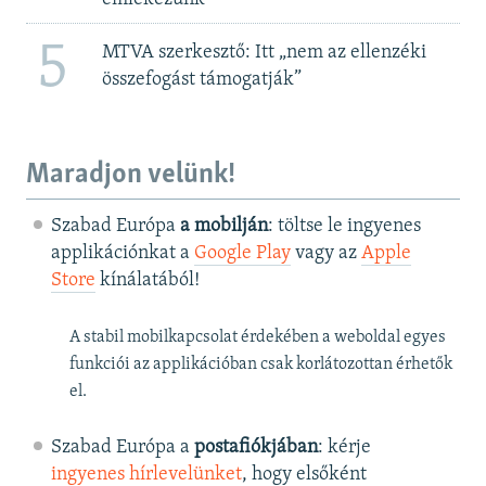
5
MTVA szerkesztő: Itt „nem az ellenzéki
összefogást támogatják”
Maradjon velünk!
Szabad Európa
a mobilján
: töltse le ingyenes
applikációnkat a
Google Play
vagy az
Apple
Store
kínálatából!
A stabil mobilkapcsolat érdekében a weboldal egyes
funkciói az applikációban csak korlátozottan érhetők
el.
Szabad Európa a
postafiókjában
: kérje
ingyenes hírlevelünket
, hogy elsőként