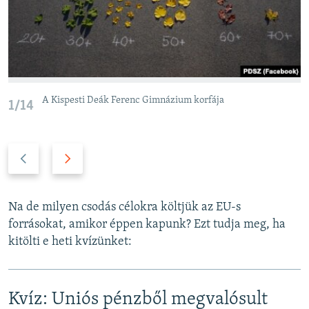
A Kispesti Deák Ferenc Gimnázium korfája
1/14
P
N
r
e
e
x
v
t
Na de milyen csodás célokra költjük az EU-s
i
s
forrásokat, amikor éppen kapunk? Ezt tudja meg, ha
o
l
kitölti e heti kvízünket:
u
i
s
d
s
e
Kvíz: Uniós pénzből megvalósult
l