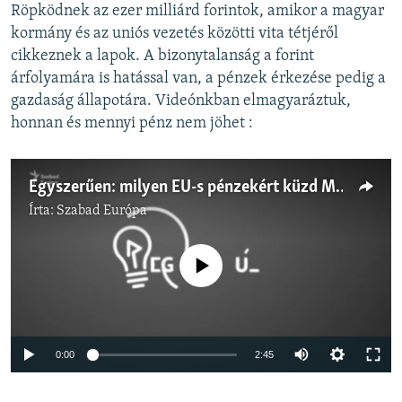
Röpködnek az ezer milliárd forintok, amikor a magyar
kormány és az uniós vezetés közötti vita tétjéről
cikkeznek a lapok. A bizonytalanság a forint
árfolyamára is hatással van, a pénzek érkezése pedig a
gazdaság állapotára. Videónkban elmagyaráztuk,
honnan és mennyi pénz nem jöhet :
Egyszerűen: milyen EU-s pénzekért küzd Magyarország?
Írta:
Szabad Európa
Jelenleg nincs elérhető tartalom
Auto
0:00
2:45
240p