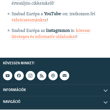
értesüljön cikkeinkről!
Szabad Európa a
YouTube
-on: iratkozzon fel
videócsatornánkra
!
Szabad Európa az
Instagramon
is:
kövesse
látványos és informatív oldalunkat
! ​
KÖVESSEN MINKET!
INFORMÁCIÓK
NAVIGÁCIÓ