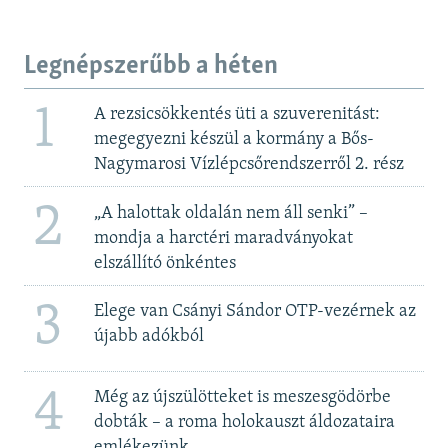
Legnépszerűbb a héten
1
A rezsicsökkentés üti a szuverenitást:
megegyezni készül a kormány a Bős-
Nagymarosi Vízlépcsőrendszerről 2. rész
2
„A halottak oldalán nem áll senki” –
mondja a harctéri maradványokat
elszállító önkéntes
3
Elege van Csányi Sándor OTP-vezérnek az
újabb adókból
4
Még az újszülötteket is meszesgödörbe
dobták – a roma holokauszt áldozataira
emlékezünk