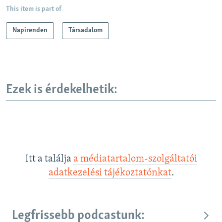
This item is part of
Napirenden
Társadalom
Ezek is érdekelhetik:
Itt a találja
a médiatartalom-szolgáltatói
adatkezelési tájékoztatónkat
.
Legfrissebb podcastunk: