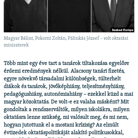
EURÓPAI UNIÓ
VILÁG
KLÍMAVÁLTOZÁS
A MÚLT TANULSÁGAI
Magyar Bálint, Pokorni Zoltán, Pálinkás József – volt oktatási
miniszterek
KÖVESSEN MINKET!
Több mint egy éve tart a tanárok tiltakozása egyelőre
érdemi eredmények nélkül. Alacsony tanári fizetés,
egyre növekvő társadalmi különbségek, túlterhelt
Valamennyi RFE/RL weboldal
diákok és tanárok, jövőképhiány, teljesítményhiány,
pedagógushiány, autonómiahiány – ezekkel küzd a mai
magyar közoktatás. De volt-e ez valaha másként? Mit
gondoltak a rendszerváltók, milyen iskolákra, milyen
oktatásra lenne szükség, mi valósult meg, és mi nem,
hogyan jutottunk el a mostani krízisig? Az elmúlt
évtizedek oktatáspolitikáját alakító politikusokkal,