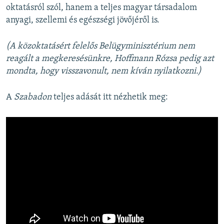
oktatásról szól, hanem a teljes magyar társadalom
anyagi, szellemi és egészségi jövőjéről is.
(A közoktatásért felelős Belügyminisztérium nem
reagált a megkeresésünkre, Hoffmann Rózsa pedig azt
mondta, hogy visszavonult, nem kíván nyilatkozni.)
A
Szabadon
teljes adását itt nézhetik meg: