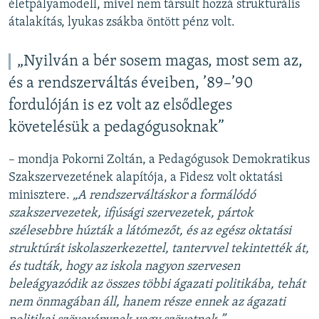
életpályamodell, mivel nem társult hozzá strukturális
átalakítás, lyukas zsákba öntött pénz volt.
„Nyilván a bér sosem magas, most sem az,
és a rendszerváltás éveiben, ’89–’90
fordulóján is ez volt az elsődleges
követelésük a pedagógusoknak”
– mondja Pokorni Zoltán, a Pedagógusok Demokratikus
Szakszervezetének alapítója, a Fidesz volt oktatási
minisztere.
„A rendszerváltáskor a formálódó
szakszervezetek, ifjúsági szervezetek, pártok
szélesebbre húzták a látómezőt, és az egész oktatási
struktúrát iskolaszerkezettel, tantervvel tekintették át,
és tudták, hogy az iskola nagyon szervesen
beleágyazódik az összes többi ágazati politikába, tehát
nem önmagában áll, hanem része ennek az ágazati