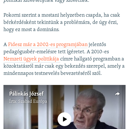
politikai szövevénynek vagy szövetnek.”
Pokorni szerint a mostani helyzetben csapda, ha csak
bérkérdésként tekintünk a problémára, de úgy érzi,
hogy ez most a domináns.
A
Fidesz már a 2002-es programjában
jelentős
pedagógusbér-emelésre tett ígéretet. A 2010-es
Nemzeti ügyek politikája
címre hallgató programban a
közoktatásról már csak egy bekezdés szerepel, amely a
mindennapos testnevelés bevezetéséről szól.
Pálinkás József
Írta:
Szabad Európa
Jelenleg nincs elérhető tartalom