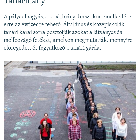
Tanárhiány
Auto
240p
360p
480p
480p
A pályaelhagyás, a tanárhiány drasztikus emelkedése
720p
erre az évtizedre tehető. Általános és középiskolák
720p
1080p
tanári karai sorra posztolják azokat a látványos és
1080p
mellbevágó fotókat, amelyen megmutatják, mennyire
elöregedett és fogyatkozó a tanári gárda.