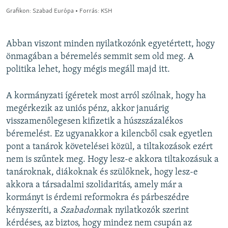
Abban viszont minden nyilatkozónk egyetértett, hogy
önmagában a béremelés semmit sem old meg. A
politika lehet, hogy mégis megáll majd itt.
A kormányzati ígéretek most arról szólnak, hogy ha
megérkezik az uniós pénz, akkor januárig
visszamenőlegesen kifizetik a húszszázalékos
béremelést. Ez ugyanakkor a kilencből csak egyetlen
pont a tanárok követelései közül, a tiltakozások ezért
nem is szűntek meg. Hogy lesz-e akkora tiltakozásuk a
tanároknak, diákoknak és szülőknek, hogy lesz-e
akkora a társadalmi szolidaritás, amely már a
kormányt is érdemi reformokra és párbeszédre
kényszeríti, a
Szabadon
nak nyilatkozók szerint
kérdéses, az biztos, hogy mindez nem csupán az