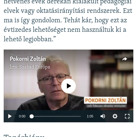
hetvenes évek derekán kialakult pedagógiai
elvek vagy oktatásirányítási rendszerek. Ezt
ma is így gondolom. Tehát kár, hogy ezt az
évtizedes lehetőséget nem használtuk ki a
lehető legjobban.”
Pokorni Zoltán
Írta:
Szabad Európa
Jelenleg nincs elérhető tartalom
Auto
0:00
1:05
240p
360p