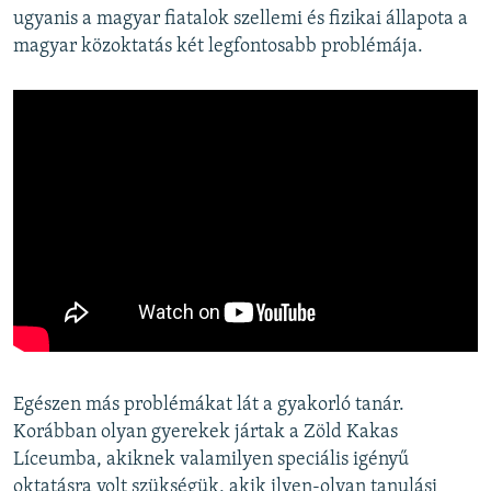
ugyanis a magyar fiatalok szellemi és fizikai állapota a
magyar közoktatás két legfontosabb problémája.
Egészen más problémákat lát a gyakorló tanár.
Korábban olyan gyerekek jártak a Zöld Kakas
Líceumba, akiknek valamilyen speciális igényű
oktatásra volt szükségük, akik ilyen-olyan tanulási