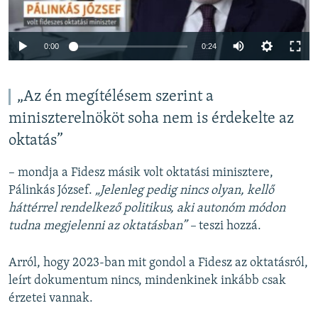
Auto
0:00
0:24
240p
360p
„Az én megítélésem szerint a
miniszterelnököt soha nem is érdekelte az
Auto
240p
360p
480p
480p
oktatás”
720p
720p
1080p
1080p
– mondja a Fidesz másik volt oktatási minisztere,
Pálinkás József.
„Jelenleg pedig nincs olyan, kellő
háttérrel rendelkező politikus, aki autonóm módon
tudna megjelenni az oktatásban” –
teszi hozzá.
Arról, hogy 2023-ban mit gondol a Fidesz az oktatásról,
leírt dokumentum nincs, mindenkinek inkább csak
érzetei vannak.