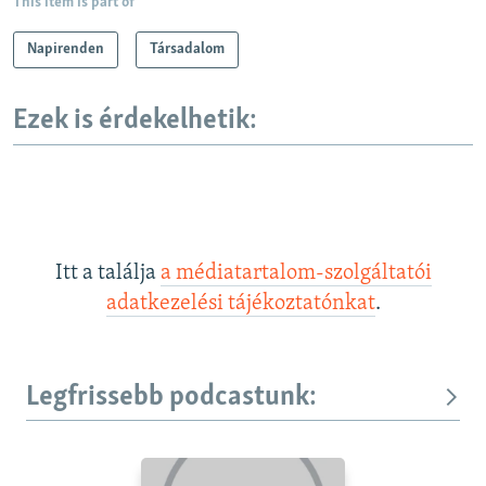
This item is part of
Napirenden
Társadalom
Ezek is érdekelhetik:
Itt a találja
a médiatartalom-szolgáltatói
adatkezelési tájékoztatónkat
.
Legfrissebb podcastunk: