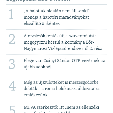
1
„A halottak oldalán nem áll senki” –
mondja a harctéri maradványokat
elszállító önkéntes
2
A rezsicsökkentés üti a szuverenitást:
megegyezni készül a kormány a Bős-
Nagymarosi Vízlépcsőrendszerről 2. rész
3
Elege van Csányi Sándor OTP-vezérnek az
újabb adókból
4
Még az újszülötteket is meszesgödörbe
dobták – a roma holokauszt áldozataira
emlékezünk
5
MTVA szerkesztő: Itt „nem az ellenzéki