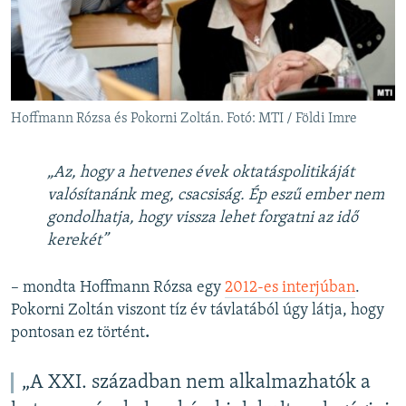
Hoffmann Rózsa és Pokorni Zoltán. Fotó: MTI / Földi Imre
„Az, hogy a hetvenes évek oktatáspolitikáját
valósítanánk meg, csacsiság. Ép eszű ember nem
gondolhatja, hogy vissza lehet forgatni az idő
kerekét”
– mondta Hoffmann Rózsa egy
2012-es interjúban
.
Pokorni Zoltán viszont tíz év távlatából úgy látja, hogy
pontosan ez történt
.
„A XXI. században nem alkalmazhatók a