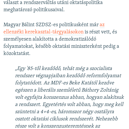
választ a rendszerváltás utáni oktatáspolitika
meghatározó politikusaival.
Magyar Bálint SZDSZ-es politikusként már
az
ellenzéki kerekasztal-tárgyalásokon
is részt vett, és
személyesen alakította a demokratizálódó
folyamatokat, később oktatási miniszterként pedig a
közoktatást.
„Egy '85-től kezdődő, tehát még a szocialista
rendszer végnapjaiban kezdődő reformfolyamat
folytatódott. Az MDF-es Beke Katától kezdve
egészen a liberális szemléletű Báthory Zoltánig
volt egyfajta konszenzus abban, hogyan alakítsuk
a rendszert. Egyetértés volt abban, hogy meg kell
szüntetni a 4+4-es, háromszor négy osztályra
osztott oktatási ciklusok rendszerét. Nehezebb
része volt a konszenzusteremtésnek az