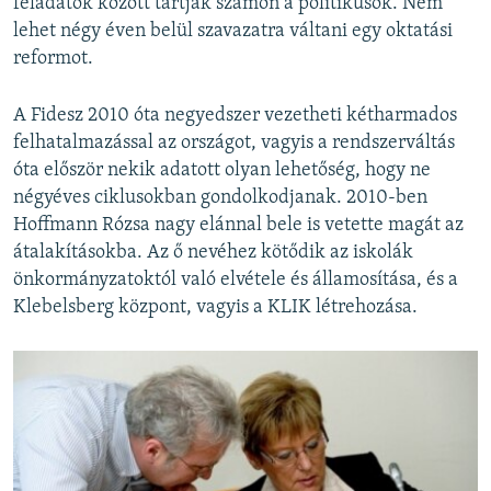
feladatok között tartják számon a politikusok. Nem
lehet négy éven belül szavazatra váltani egy oktatási
reformot.
A Fidesz 2010 óta negyedszer vezetheti kétharmados
felhatalmazással az országot, vagyis a rendszerváltás
óta először nekik adatott olyan lehetőség, hogy ne
négyéves ciklusokban gondolkodjanak. 2010-ben
Hoffmann Rózsa nagy elánnal bele is vetette magát az
átalakításokba. Az ő nevéhez kötődik az iskolák
önkormányzatoktól való elvétele és államosítása, és a
Klebelsberg központ, vagyis a KLIK létrehozása.