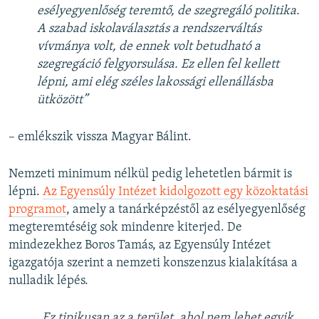
esélyegyenlőség teremtő, de szegregáló politika.
A szabad iskolaválasztás a rendszerváltás
vívmánya volt, de ennek volt betudható a
szegregáció felgyorsulása. Ez ellen fel kellett
lépni, ami elég széles lakossági ellenállásba
ütközött”
– emlékszik vissza Magyar Bálint.
Nemzeti minimum nélkül pedig lehetetlen bármit is
lépni.
Az Egyensúly Intézet kidolgozott egy közoktatási
programot
, amely a tanárképzéstől az esélyegyenlőség
megteremtéséig sok mindenre kiterjed. De
mindezekhez Boros Tamás, az Egyensúly Intézet
igazgatója szerint a nemzeti konszenzus kialakítása a
nulladik lépés.
„Ez tipikusan az a terület, ahol nem lehet egyik