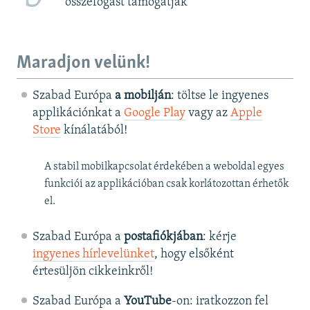
összefogást támogatják”
Maradjon velünk!
Szabad Európa
a mobilján
: töltse le ingyenes
applikációnkat a
Google Play
vagy az
Apple
Store
kínálatából!
A stabil mobilkapcsolat érdekében a weboldal egyes
funkciói az applikációban csak korlátozottan érhetők
el.
Szabad Európa a
postafiókjában
: kérje
ingyenes hírlevelünket
, hogy elsőként
értesüljön cikkeinkről!
Szabad Európa a
YouTube
-on: iratkozzon fel