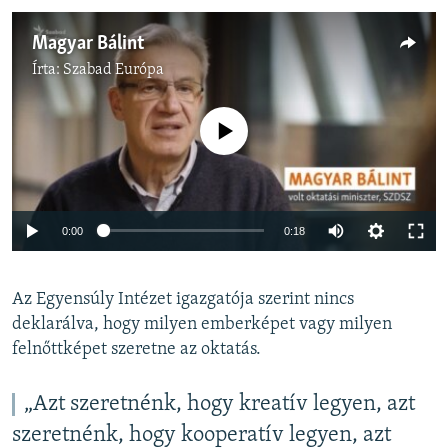
Magyar Bálint
Írta:
Szabad Európa
Jelenleg nincs elérhető tartalom
Auto
0:00
0:18
240p
Az Egyensúly Intézet igazgatója szerint nincs
360p
deklarálva, hogy milyen emberképet vagy milyen
Auto
240p
360p
480p
480p
felnőttképet szeretne az oktatás.
720p
720p
1080p
„Azt szeretnénk, hogy kreatív legyen, azt
1080p
szeretnénk, hogy kooperatív legyen, azt