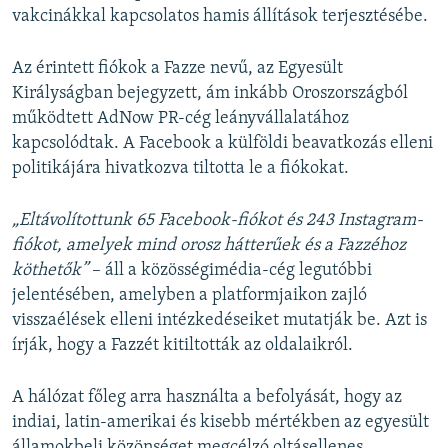
vakcinákkal kapcsolatos hamis állítások terjesztésébe.
Az érintett fiókok a Fazze nevű, az Egyesült
Királyságban bejegyzett, ám inkább Oroszországból
működtett AdNow PR-cég leányvállalatához
kapcsolódtak. A Facebook a külföldi beavatkozás elleni
politikájára hivatkozva tiltotta le a fiókokat.
„Eltávolítottunk 65 Facebook-fiókot és 243 Instagram-
fiókot, amelyek mind orosz hátterűek és a Fazzéhoz
köthetők”
– áll a közösségimédia-cég legutóbbi
jelentésében, amelyben a platformjaikon zajló
visszaélések elleni intézkedéseiket mutatják be. Azt is
írják, hogy a Fazzét kitiltották az oldalaikról.
A hálózat főleg arra használta a befolyását, hogy az
indiai, latin-amerikai és kisebb mértékben az egyesült
államokbeli közönséget megcélzó oltásellenes