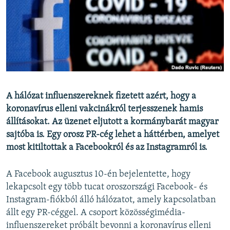
EURÓPAI UNIÓ
VILÁG
KLÍMAVÁLTOZÁS
A MÚLT TANULSÁGAI
KÖVESSEN MINKET!
A hálózat influenszereknek fizetett azért, hogy a
koronavírus elleni vakcinákról terjesszenek hamis
állításokat. Az üzenet eljutott a kormánybarát magyar
sajtóba is. Egy orosz PR-cég lehet a háttérben, amelyet
Valamennyi RFE/RL weboldal
most kitiltottak a Facebookról és az Instagramról is.
A Facebook augusztus 10-én bejelentette, hogy
lekapcsolt egy több tucat oroszországi Facebook- és
Instagram-fiókból álló hálózatot, amely kapcsolatban
állt egy PR-céggel. A csoport közösségimédia-
influenszereket próbált bevonni a koronavírus elleni