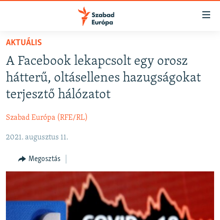
Akadálymentes
mód
Ugrás
AKTUÁLIS
a
NAPIRENDEN
A Facebook lekapcsolt egy orosz
fő
AKTUÁLIS
oldalra
hátterű, oltásellenes hazugságokat
FELIRATKOZÁS
PODCASTOK
Ugrás
terjesztő hálózatot
a
VIDEÓK
tartalomjegyzékre
Szabad Európa (RFE/RL)
Spotify
ELEMZŐ
Ugrás
a
2021. augusztus 11.
NER15
Feliratkozás
keresésre
SZABADON
Megosztás
TÁRSADALOM
DEMOKRÁCIA
A PÉNZ NYOMÁBAN