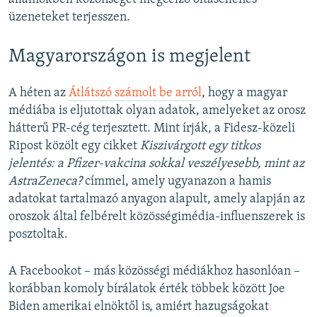
üzeneteket terjesszen.
Magyarországon is megjelent
A héten az
Átlátszó számolt be arról
, hogy a magyar
médiába is eljutottak olyan adatok, amelyeket az orosz
hátterű PR-cég terjesztett. Mint írják, a Fidesz-közeli
Ripost közölt egy cikket
Kiszivárgott egy titkos
jelentés: a Pfizer-vakcina sokkal veszélyesebb, mint az
AstraZeneca?
címmel, amely ugyanazon a hamis
adatokat tartalmazó anyagon alapult, amely alapján az
oroszok által felbérelt közösségimédia-influenszerek is
posztoltak.
A Facebookot – más közösségi médiákhoz hasonlóan –
korábban komoly bírálatok érték többek között Joe
Biden amerikai elnöktől is, amiért hazugságokat