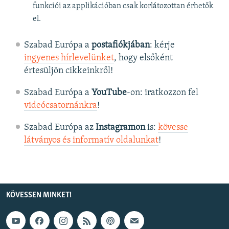
funkciói az applikációban csak korlátozottan érhetők
el.
Szabad Európa a
postafiókjában
: kérje
ingyenes hírlevelünket
, hogy elsőként
értesüljön cikkeinkről!
Szabad Európa a
YouTube
-on: iratkozzon fel
videócsatornánkra
!
Szabad Európa az
Instagramon
is:
kövesse
látványos és informatív oldalunkat
! ​
KÖVESSEN MINKET!