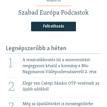
vezető út
Szabad Európa Podcastok
Feliratkozás
Legnépszerűbb a héten
1
A rezsicsökkentés üti a szuverenitást:
megegyezni készül a kormány a Bős-
Nagymarosi Vízlépcsőrendszerről 2. rész
2
Elege van Csányi Sándor OTP-vezérnek az
újabb adókból
Még az újszülötteket is meszesgödörbe