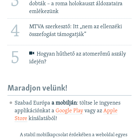
3
dobták – a roma holokauszt áldozataira
emlékezünk
4
MTVA szerkesztő: Itt „nem az ellenzéki
összefogást támogatják”
5
Hogyan hűthető az atomerőmű aszály
idején?
Maradjon velünk!
Szabad Európa
a mobilján
: töltse le ingyenes
applikációnkat a
Google Play
vagy az
Apple
Store
kínálatából!
A stabil mobilkapcsolat érdekében a weboldal egyes