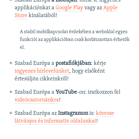
Szabad Európa
a mobilján
: töltse le ingyenes
applikációnkat a
Google Play
vagy az
Apple
Store
kínálatából!
A stabil mobilkapcsolat érdekében a weboldal egyes
funkciói az applikációban csak korlátozottan érhetők
el.
Szabad Európa a
postafiókjában
: kérje
ingyenes hírlevelünket
, hogy elsőként
értesüljön cikkeinkről!
Szabad Európa a
YouTube
-on: iratkozzon fel
videócsatornánkra
!
Szabad Európa az
Instagramon
is:
kövesse
látványos és informatív oldalunkat
! ​