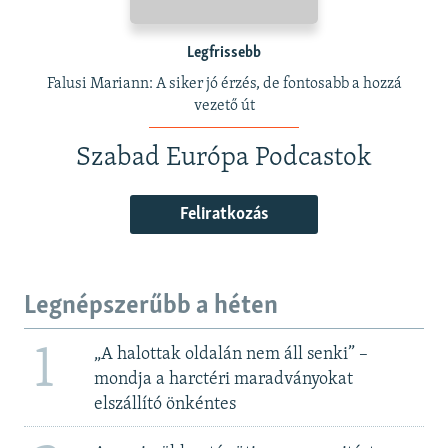
Legfrissebb
Falusi Mariann: A siker jó érzés, de fontosabb a hozzá
vezető út
Szabad Európa Podcastok
Feliratkozás
Legnépszerűbb a héten
1
„A halottak oldalán nem áll senki” –
mondja a harctéri maradványokat
elszállító önkéntes