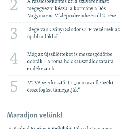
2
A rezsicsökkentés üti a szuverenitást:
megegyezni készül a kormány a Bős-
Nagymarosi Vízlépcsőrendszerről 2. rész
3
Elege van Csányi Sándor OTP-vezérnek az
újabb adókból
4
Még az újszülötteket is meszesgödörbe
dobták – a roma holokauszt áldozataira
emlékezünk
5
MTVA szerkesztő: Itt „nem az ellenzéki
összefogást támogatják”
Maradjon velünk!