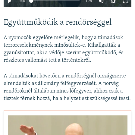
0:00
1:29
240p
Együttműködik a rendőrséggel
360p
Auto
240p
360p
480p
480p
A nyomozók egyelőre mérlegelik, hogy a támadások
720p
terrorcselekménynek minősültek-e. Kihallgatták a
720p
1080p
gyanúsítottat, aki a védője szerint együttműködő, és
1080p
részletes vallomást tett a történtekről.
A támadásokat követően a rendőrségnél országszerte
elrendelték az állomány felfegyverzését. A norvég
rendőröknél általában nincs lőfegyver, ahhoz csak a
tisztek férnek hozzá, ha a helyzet ezt szükségessé teszi.