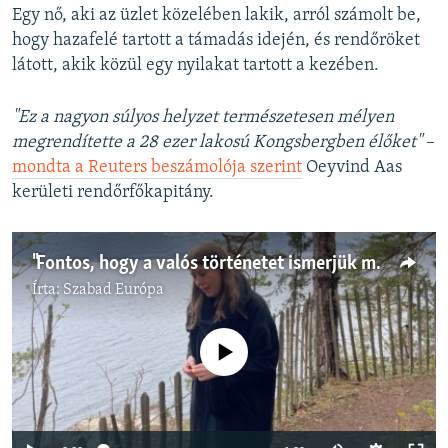
Egy nő, aki az üzlet közelében lakik, arról számolt be,
hogy hazafelé tartott a támadás idején, és rendőröket
látott, akik közül egy nyilakat tartott a kezében.
"Ez a nagyon súlyos helyzet természetesen mélyen
megrendítette a 28 ezer lakosú Kongsbergben élőket"
–
mondta a Reuters beszámolója szerint
Oeyvind Aas
kerületi rendőrfőkapitány.
"Fontos, hogy a valós történetet ismerjük meg": egy túlélő lány a Breivik-merényletről
Írta:
Szabad Európa
Jelenleg nincs elérhető tartalom
Auto