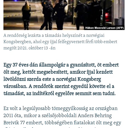
EURÓPAI UNIÓ
VILÁG
KLÍMAVÁLTOZÁS
A MÚLT TANULSÁGAI
A rendőrség lezárta a támadás helyszínét a norvégiai
Kongsbergben, ahol egy íjjal felfegyverzett férfi több embert
megölt 2021. október 13 -án
KÖVESSEN MINKET!
Egy 37 éves dán állampolgár a gyanúsított, öt embert
ölt meg, kettőt megsebesített, amikor íjjal kezdett
Valamennyi RFE/RL weboldal
lövöldözni szerda este a norvégiai Kongsberg
városában. A rendőrök szerint egyedül követte el a
támadást, az indítékról egyelőre semmit sem tudni.
Ez volt a legsúlyosabb tömeggyilkosság az országban
2011 óta, mikor a szélsőjobboldali Anders Behring
Breivik 77 embert, többségében fiatalokat ölt meg egy