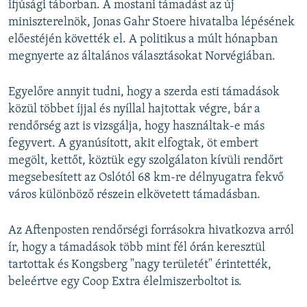
ifjúsági táborban. A mostani támadást az új
miniszterelnök, Jonas Gahr Stoere hivatalba lépésének
előestéjén követték el. A politikus a múlt hónapban
megnyerte az általános választásokat Norvégiában.
Egyelőre annyit tudni, hogy a szerda esti támadások
közül többet íjjal és nyíllal hajtottak végre, bár a
rendőrség azt is vizsgálja, hogy használtak-e más
fegyvert. A gyanúsított, akit elfogtak, öt embert
megölt, kettőt, köztük egy szolgálaton kívüli rendőrt
megsebesített az Oslótól 68 km-re délnyugatra fekvő
város különböző részein elkövetett támadásban.
Az Aftenposten rendőrségi forrásokra hivatkozva arról
ír, hogy a támadások több mint fél órán keresztül
tartottak és Kongsberg "nagy területét" érintették,
beleértve egy Coop Extra élelmiszerboltot is.