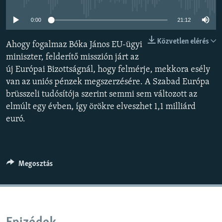
EURÓPAI UNIÓ
0:00
21:12
VILÁG
Közvetlen elérés
KLÍMAVÁLTOZÁS
Ahogy fogalmaz Bóka János EU-ügyi
miniszter, felderítő misszión járt az
A MÚLT TANULSÁGAI
új Európai Bizottságnál, hogy felmérje, mekkora esély
van az uniós pénzek megszerzésére. A Szabad Európa
KÖVESSEN MINKET!
brüsszeli tudósítója szerint semmi sem változott az
elmúlt egy évben, így örökre elveszhet 1,1 milliárd
euró.
Valamennyi RFE/RL weboldal
Megosztás