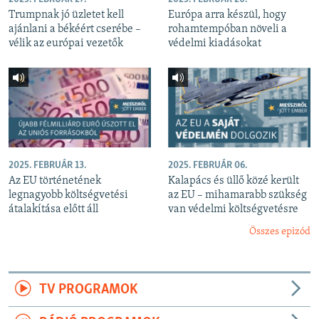
Trumpnak jó üzletet kell
Európa arra készül, hogy
ajánlani a békéért cserébe –
rohamtempóban növeli a
vélik az európai vezetők
védelmi kiadásokat
2025. FEBRUÁR 13.
2025. FEBRUÁR 06.
Az EU történetének
Kalapács és üllő közé került
legnagyobb költségvetési
az EU – mihamarabb szükség
átalakítása előtt áll
van védelmi költségvetésre
Összes epizód
TV PROGRAMOK