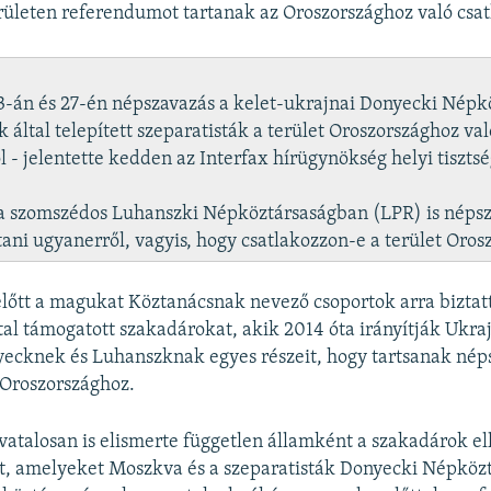
erületen referendumot tartanak az Oroszországhoz való csat
-án és 27-én népszavazás a kelet-ukrajnai Donyecki Népk
 által telepített szeparatisták a terület Oroszországhoz val
l - jelentette kedden az Interfax hírügynökség helyi tiszts
 szomszédos Luhanszki Népköztársaságban (LPR) is népsz
ani ugyanerről, vagyis, hogy csatlakozzon-e a terület Oros
lőtt a magukat Köztanácsnak nevező csoportok arra biztat
tal támogatott szakadárokat, akik 2014 óta irányítják Ukraj
ecknek és Luhanszknak egyes részeit, hogy tartsanak nép
 Oroszországhoz.
vatalosan is elismerte független államként a szakadárok el
et, amelyeket Moszkva és a szeparatisták Donyecki Népköz