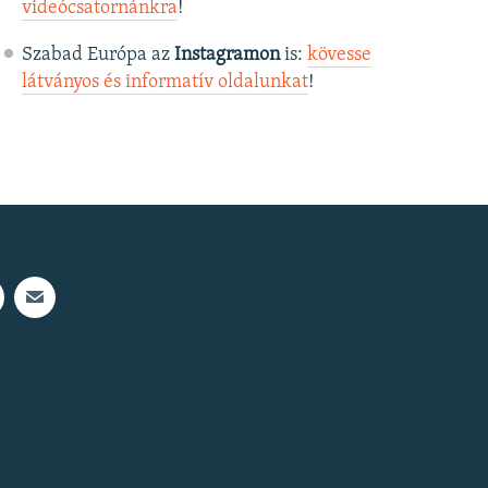
videócsatornánkra
!
Szabad Európa az
Instagramon
is:
kövesse
látványos és informatív oldalunkat
! ​