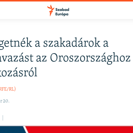
getnék a szakadárok a
FELIRATKOZÁS
vazást az Oroszországhoz
kozásról
Apple Podcasts
(RFE/RL)
Spotify
r 20.
Feliratkozás