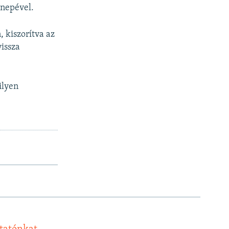
nnepével.
 kiszorítva az
vissza
ilyen