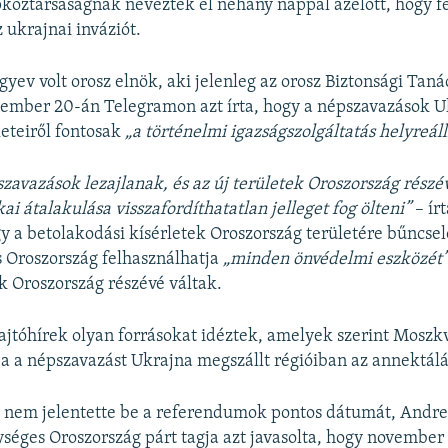
köztársaságnak neveztek el néhány nappal azelőtt, hogy f
ukrajnai inváziót.
yev volt orosz elnök, aki jelenleg az orosz Biztonsági Taná
tember 20-án Telegramon azt írta, hogy a népszavazások 
eteiről
fontosak
„a történelmi igazságszolgáltatás helyreáll
zavazások lezajlanak, és az új területek Oroszország részé
kai átalakulása visszafordíthatatlan jelleget fog ölteni”
– ír
y a betolakodási kísérletek Oroszország területére bűncs
 Oroszország felhasználhatja
„minden önvédelmi eszközét”
k Oroszország részévé váltak.
ajtóhírek olyan forrásokat idéztek, amelyek szerint Moszk
ja a népszavazást Ukrajna megszállt régióiban az annektálá
nem jelentette be a referendumok pontos dátumát, Andrej
éges Oroszország párt tagja azt javasolta, hogy november 