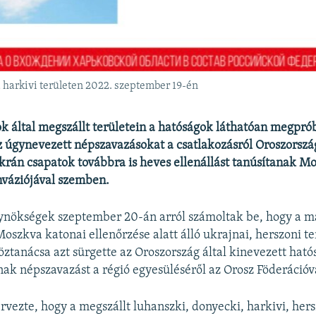
 harkivi területen 2022. szeptember 19-én
k által megszállt területein a hatóságok láthatóan megpró
az úgynevezett népszavazásokat a csatlakozásról Oroszorszá
rán csapatok továbbra is heves ellenállást tanúsítanak M
nváziójával szemben.
ynökségek szeptember 20-án arról számoltak be, hogy a má
oszkva katonai ellenőrzése alatt álló ukrajnai, herszoni te
ztanácsa azt sürgette az Oroszország által kinevezett hat
nak népszavazást a régió egyesüléséről az Orosz Föderációv
rvezte, hogy a megszállt luhanszki, donyecki, harkivi, hers