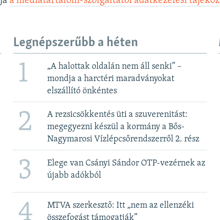
lja
a médiatartalom-szolgáltatói adatkezelési tájéko
Legnépszerűbb a héten
1
„A halottak oldalán nem áll senki” –
mondja a harctéri maradványokat
elszállító önkéntes
2
A rezsicsökkentés üti a szuverenitást:
megegyezni készül a kormány a Bős-
Nagymarosi Vízlépcsőrendszerről 2. rész
3
Elege van Csányi Sándor OTP-vezérnek az
újabb adókból
4
MTVA szerkesztő: Itt „nem az ellenzéki
összefogást támogatják”