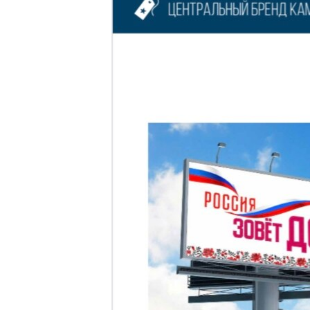
EURÓPAI UNIÓ
VILÁG
KLÍMAVÁLTOZÁS
A MÚLT TANULSÁGAI