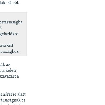
lakozásról.
öztársaságba
ó
égviselőkre
avazást
zországhoz.
ták az
na keleti
szavazást a
lenőrzése alatt
társaságnak és