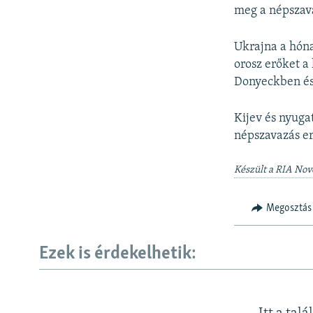
meg a népszava
Ukrajna a hóna
orosz erőket a 
Donyeckben és
Kijev és nyuga
népszavazás er
Készült a RIA Novo
Megosztás
Ezek is érdekelhetik: