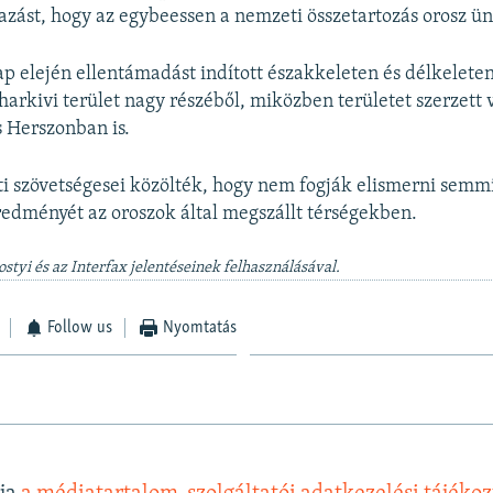
zást, hogy az egybeessen a nemzeti összetartozás orosz ü
p elején ellentámadást indított északkeleten és délkeleten,
harkivi terület nagy részéből, miközben területet szerzett 
 Herszonban is.
ti szövetségesei közölték, hogy nem fogják elismerni semm
edményét az oroszok által megszállt térségekben.
styi és az Interfax jelentéseinek felhasználásával.
Follow us
Nyomtatás