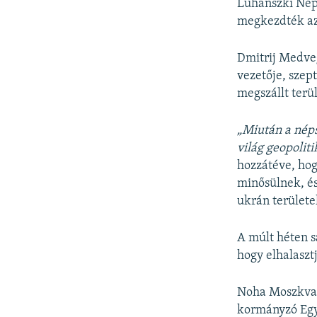
Luhanszki Nép
megkezdték az 
Dmitrij Medveg
vezetője, szep
megszállt terül
„Miután a néps
világ geopoliti
hozzátéve, hog
minősülnek, és
ukrán területe
A múlt héten s
hogy elhalaszt
Noha Moszkva 
kormányzó Egys