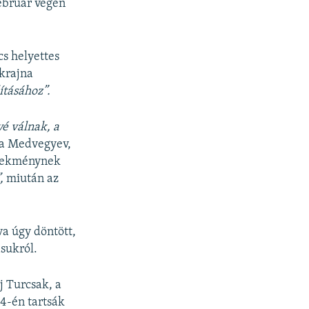
ebruár végén
cs helyettes
Ukrajna
ításához”.
vé válnak, a
ta Medvegyev,
elekménynek
,
miután az
va úgy döntött,
sukról.
 Turcsak, a
4-én tartsák