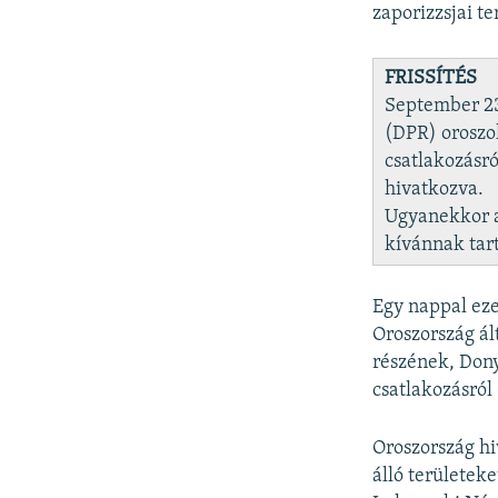
zaporizzsjai t
FRISSÍTÉS
September 23
(DPR) oroszok
csatlakozásró
hivatkozva.
Ugyanekkor a
kívánnak tart
Egy nappal eze
Oroszország ál
részének, Dony
csatlakozásról
Oroszország hi
álló területek