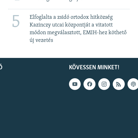
5
Elfoglalta a zsidó ortodox hitközség
Kazinczy utcai központját a vitatott
módon megválasztott, EMIH-hez köthető
új vezetés
Ó
KÖVESSEN MINKET!