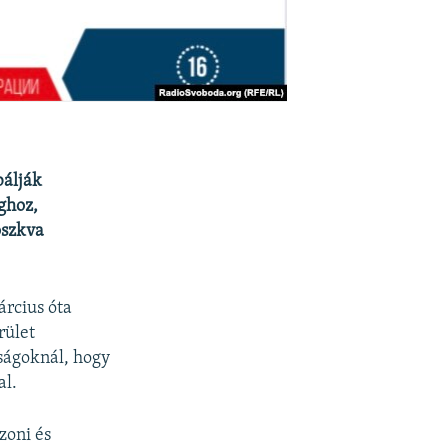
bálják
ghoz,
oszkva
rcius óta
rület
óságoknál, hogy
al.
zoni és