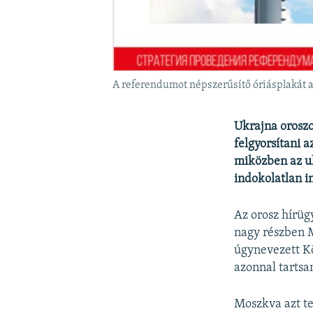
A referendumot népszerűsítő óriásplakát a
Ukrajna oroszo
felgyorsítani 
miközben az uk
indokolatlan i
Az orosz hírüg
nagy részben M
úgynevezett Kö
azonnal
tartsa
Moszkva azt te