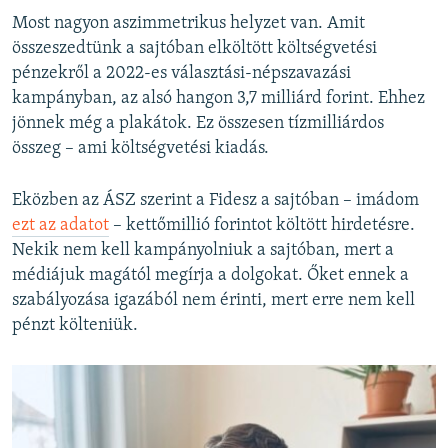
Most nagyon aszimmetrikus helyzet van. Amit
összeszedtünk a sajtóban elköltött költségvetési
pénzekről a 2022-es választási-népszavazási
kampányban, az alsó hangon 3,7 milliárd forint. Ehhez
jönnek még a plakátok. Ez összesen tízmilliárdos
összeg – ami költségvetési kiadás.
Eközben az ÁSZ szerint a Fidesz a sajtóban – imádom
ezt az adatot
– kettőmillió forintot költött hirdetésre.
Nekik nem kell kampányolniuk a sajtóban, mert a
médiájuk magától megírja a dolgokat. Őket ennek a
szabályozása igazából nem érinti, mert erre nem kell
pénzt költeniük.