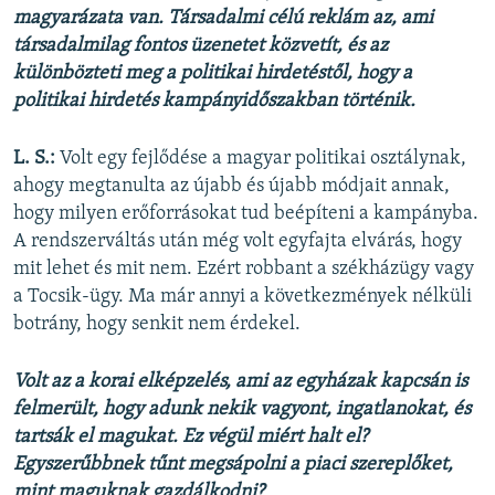
magyarázata van. Társadalmi célú reklám az, ami
társadalmilag fontos üzenetet közvetít, és az
különbözteti meg a politikai hirdetéstől, hogy a
politikai hirdetés kampányidőszakban történik.
L. S.:
Volt egy fejlődése a magyar politikai osztálynak,
ahogy megtanulta az újabb és újabb módjait annak,
hogy milyen erőforrásokat tud beépíteni a kampányba.
A rendszerváltás után még volt egyfajta elvárás, hogy
mit lehet és mit nem. Ezért robbant a székházügy vagy
a Tocsik-ügy. Ma már annyi a következmények nélküli
botrány, hogy senkit nem érdekel.
Volt az a korai elképzelés, ami az egyházak kapcsán is
felmerült, hogy adunk nekik vagyont, ingatlanokat, és
tartsák el magukat. Ez végül miért halt el?
Egyszerűbbnek tűnt megsápolni a piaci szereplőket,
mint maguknak gazdálkodni?