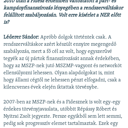
2010 után a Fidesz érdemben változtatott a párt- és
kampányfinanszírozás lényegében a rendszerváltáskor
felállított szabályozásán. Volt erre kísérlet a NER előtt
is?
Léderer Sándor:
Apróbb dolgok történtek csak. A
rendszerváltáskor azért készült ennyire megengedő
szabályozás, mert a fő cél az volt, hogy egyszerűvé
tegyék az új pártok finanszírozását annak érdekében,
hogy az MSZP-nek jutó MSZMP-vagyont és networköt
ellensúlyozni lehessen. Olyan alapdolgokat is, mint
hogy állami cégtől ne lehessen pénzt elfogadni, csak a
kilencvenes évek elején iktattak törvénybe.
2007-ben az MSZP-nek és a Fidesznek is volt egy-egy
érdekes törvényjavaslata, utóbbit Répássy Róbert és
Nyitrai Zsolt jegyezte. Persze egyikből sem lett semmi,
pedig sok progresszív elemet tartalmaztak. Ezek egy