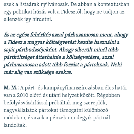
ezek a listaárak nyilvánosak. De abban a kontextusban
egy politikai húzás volt a Fidesztől, hogy ne tudjon az
ellenzék így hirdetni.
És az egész fehérítés azzal párhuzamosan ment, ahogy
a Fidesz a magyar költségvetést kezdte használni a
saját pártbüdzséjeként. Ahogy sikerült minél több
pártköltséget átterhelnie a költségvetésre, azzal
párhuzamosan adott több forrást a pártoknak. Neki
már alig van szüksége ezekre.
M. M.:
A párt- és kampányfinanszírozásban éles határ
van a 2010 előtti és utáni helyzet között. Régebben
befolyásvásárlással próbáltak meg szereplők,
nagyvállalatok pártokat támogatni különböző
módokon, és azok a pénzek mindegyik pártnál
landoltak.