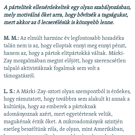
A pártelitek ellenérdekeltek egy olyan szabályozásban,
mely motiválná őket arra, hogy bővítsék a tagságukat,
mert akkor az ő lecserélésük is könnyebb lenne.
M. M.:
Az elmúlt harminc év legfontosabb hozadéka
talán nem is az, hogy elloptak ennyi meg ennyi pénzt,
hanem az, hogy a pártok elitpártokká váltak. Márki-
Zay mozgalmában megint előjött, hogy szerencsétlen
talpaló aktivistáknak fogalmuk sem volt a
támogatásról.
L. S.:
A Márki-Zay-sztori olyan szempontból is érdekes,
hogy rámutatott, hogy továbbra sem alakult ki annak a
kultúrája, hogy az emberek a pártoknak
adományoznak azért, mert egyetértenek velük,
magukénak érzik őket. A mikroadományok szintjén
esetleg beszéltünk róla, de olyan, mint Amerikában,