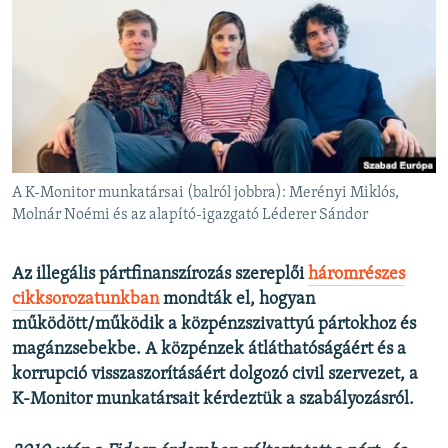
EURÓPAI UNIÓ
VILÁG
KLÍMAVÁLTOZÁS
A MÚLT TANULSÁGAI
KÖVESSEN MINKET!
A K-Monitor munkatársai (balról jobbra): Merényi Miklós,
Molnár Noémi és az alapító-igazgató Léderer Sándor
Valamennyi RFE/RL weboldal
Az illegális pártfinanszírozás szereplői
háromrészes
cikksorozatunkban
mondták el, hogyan
működött/működik a közpénzszivattyú pártokhoz és
magánzsebekbe. A közpénzek átláthatóságáért és a
korrupció visszaszorításáért dolgozó civil szervezet, a
K-Monitor munkatársait kérdeztük a szabályozásról.