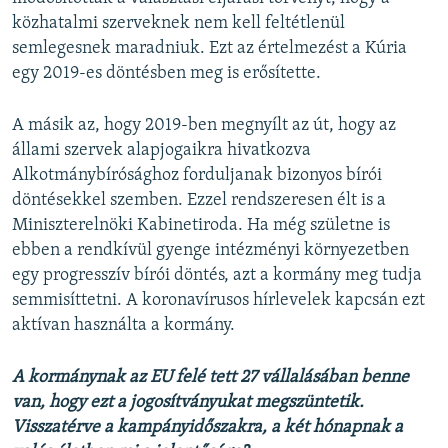
közhatalmi szerveknek nem kell feltétlenül
semlegesnek maradniuk. Ezt az értelmezést a Kúria
egy 2019-es döntésben meg is erősítette.
A másik az, hogy 2019-ben megnyílt az út, hogy az
állami szervek alapjogaikra hivatkozva
Alkotmánybírósághoz forduljanak bizonyos bírói
döntésekkel szemben. Ezzel rendszeresen élt is a
Miniszterelnöki Kabinetiroda. Ha még születne is
ebben a rendkívül gyenge intézményi környezetben
egy progresszív bírói döntés, azt a kormány meg tudja
semmisíttetni. A koronavírusos hírlevelek kapcsán ezt
aktívan használta a kormány.
A kormánynak az EU felé tett 27 vállalásában benne
van, hogy ezt a jogosítványukat megszüntetik.
Visszatérve a kampányidőszakra, a két hónapnak a