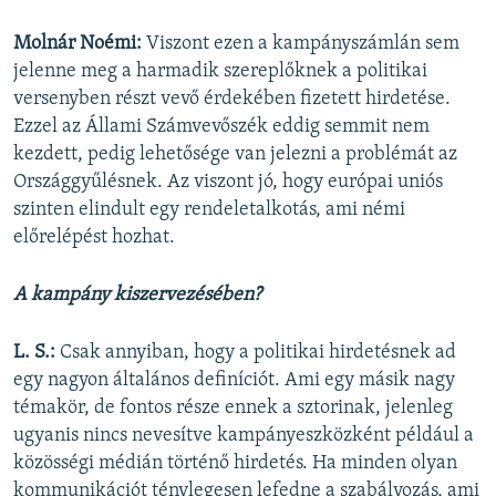
Molnár Noémi:
Viszont ezen a kampányszámlán sem
jelenne meg a harmadik szereplőknek a politikai
versenyben részt vevő érdekében fizetett hirdetése.
Ezzel az Állami Számvevőszék eddig semmit nem
kezdett, pedig lehetősége van jelezni a problémát az
Országgyűlésnek. Az viszont jó, hogy európai uniós
szinten elindult egy rendeletalkotás, ami némi
előrelépést hozhat.
A kampány kiszervezésében?
L. S.:
Csak annyiban, hogy a politikai hirdetésnek ad
egy nagyon általános definíciót. Ami egy másik nagy
témakör, de fontos része ennek a sztorinak, jelenleg
ugyanis nincs nevesítve kampányeszközként például a
közösségi médián történő hirdetés. Ha minden olyan
kommunikációt ténylegesen lefedne a szabályozás, ami