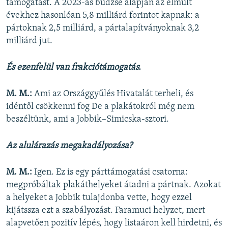
támogatást. A 2023-as büdzsé alapján az elmúlt
évekhez hasonlóan 5,8 milliárd forintot kapnak: a
pártoknak 2,5 milliárd, a pártalapítványoknak 3,2
milliárd jut.
És ezenfelül van frakciótámogatás.
M. M.:
Ami az Országgyűlés Hivatalát terheli, és
idéntől csökkenni fog De a plakátokról még nem
beszéltünk, ami a Jobbik–Simicska-sztori.
Az alulárazás megakadályozása?
M. M.:
Igen. Ez is egy párttámogatási csatorna:
megpróbáltak plakáthelyeket átadni a pártnak. Azokat
a helyeket a Jobbik tulajdonba vette, hogy ezzel
kijátssza ezt a szabályozást. Faramuci helyzet, mert
alapvetően pozitív lépés, hogy listaáron kell hirdetni, és