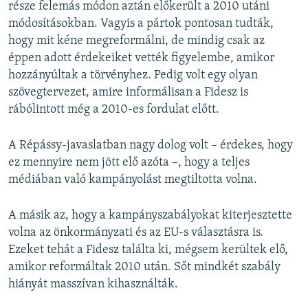
része felemás módon aztán előkerült a 2010 utáni
módosításokban. Vagyis a pártok pontosan tudták,
hogy mit kéne megreformálni, de mindig csak az
éppen adott érdekeiket vették figyelembe, amikor
hozzányúltak a törvényhez. Pedig volt egy olyan
szövegtervezet, amire informálisan a Fidesz is
rábólintott még a 2010-es fordulat előtt.
A Répássy-javaslatban nagy dolog volt – érdekes, hogy
ez mennyire nem jött elő azóta –, hogy a teljes
médiában való kampányolást megtiltotta volna.
A másik az, hogy a kampányszabályokat kiterjesztette
volna az önkormányzati és az EU-s választásra is.
Ezeket tehát a Fidesz találta ki, mégsem kerültek elő,
amikor reformáltak 2010 után. Sőt mindkét szabály
hiányát masszívan kihasználták.