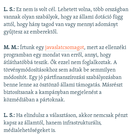
L. S.:
Ez nem is volt cél. Lehetett volna, több országban
vannak olyan szabályok, hogy az állami dotáció függ
attól, hogy hány tagod van vagy mennyi adományt
gyűjtesz az emberektől.
M. M.:
Írtunk egy
javaslatcsomagot
, mert az ellenzéki
programban egy mondat van erről, annyi, hogy
átláthatóbbá teszik. Ők ezzel nem foglalkoztak. A
törvénymódosításokhoz sem adtak be semmilyen
módosítót. Egy jó pártfinanszírozási szabályozásban
benne lenne
az ösztönző állami támogatás. Másrészt
biztosítsanak a kampányban megjelenést a
közmédiában a pártoknak.
L. S.:
Ha elindulsz a választáson, akkor nemcsak pénzt
kapsz az államtól, hanem infrastrukturális,
médialehetőségeket is.