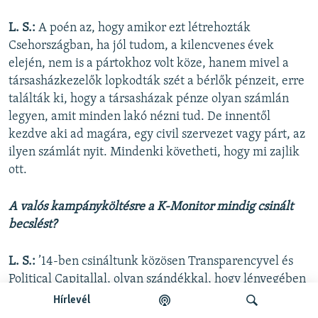
L. S.:
A poén az, hogy amikor ezt létrehozták
Csehországban, ha jól tudom, a kilencvenes évek
elején, nem is a pártokhoz volt köze, hanem mivel a
társasházkezelők lopkodták szét a bérlők pénzeit, erre
találták ki, hogy a társasházak pénze olyan számlán
legyen, amit minden lakó nézni tud. De innentől
kezdve aki ad magára, egy civil szervezet vagy párt, az
ilyen számlát nyit. Mindenki követheti, hogy mi zajlik
ott.
A valós kampányköltésre a K-Monitor mindig csinált
becslést?
L. S.:
’14-ben csináltunk közösen Transparencyvel és
Political Capitallal, olyan szándékkal, hogy lényegében
a teljes kampányt lefedje. De a belefektetett munka
Hírlevél
nem volt arányban azzal, hogy a végén el tudjuk