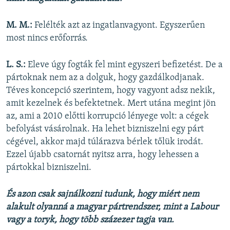
M. M.:
Felélték azt az ingatlanvagyont. Egyszerűen
most nincs erőforrás.
L. S.:
Eleve úgy fogták fel mint egyszeri befizetést. De a
pártoknak nem az a dolguk, hogy gazdálkodjanak.
Téves koncepció szerintem, hogy vagyont adsz nekik,
amit kezelnek és befektetnek. Mert utána megint jön
az, ami a 2010 előtti korrupció lényege volt: a cégek
befolyást vásárolnak. Ha lehet bizniszelni egy párt
cégével, akkor majd túlárazva bérlek tőlük irodát.
Ezzel újabb csatornát nyitsz arra, hogy lehessen a
pártokkal bizniszelni.
És azon csak sajnálkozni tudunk, hogy miért nem
alakult olyanná a magyar pártrendszer, mint a Labour
vagy a toryk, hogy több százezer tagja van.