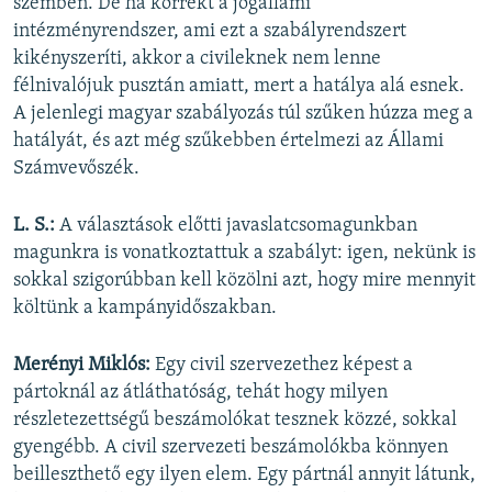
szemben. De ha korrekt a jogállami
intézményrendszer, ami ezt a szabályrendszert
kikényszeríti, akkor a civileknek nem lenne
félnivalójuk pusztán amiatt, mert a hatálya alá esnek.
A jelenlegi magyar szabályozás túl szűken húzza meg a
hatályát, és azt még szűkebben értelmezi az Állami
Számvevőszék.
L. S.:
A választások előtti javaslatcsomagunkban
magunkra is vonatkoztattuk a szabályt: igen, nekünk is
sokkal szigorúbban kell közölni azt, hogy mire mennyit
költünk a kampányidőszakban.
Merényi Miklós:
Egy civil szervezethez képest a
pártoknál az átláthatóság, tehát hogy milyen
részletezettségű beszámolókat tesznek közzé, sokkal
gyengébb. A civil szervezeti beszámolókba könnyen
beilleszthető egy ilyen elem. Egy pártnál annyit látunk,