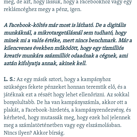
meg, de azt, hogy lássuk, hogy a Facebookhoz vagy egy
reklámcéghez megy a pénz, igen.
A Facebook-költés már most is látható. De a digitális
munkáknál, a mikrotargetálásnál sem tudható, hogy
minek mi a valós értéke, mert nincs benchmark. Már a
kilencvenes években működött, hogy egy tízmilliós
kreatív munkára százmilliót odaadnak a cégnek, ami
aztán kifolyatja annak, akinek kell.
L. S.:
Az egy másik sztori, hogy a kampányhoz
szükséges fekete pénzeket honnan teremtik elő, és a
játéknak ezt a részét hogy lehet ellenőrizni. Az sokkal
bonyolultabb. De ha van kampányszámla, akkor ott a
plakát, a Facebook-hirdetés, a kampányrendezvény, és
kérheted, hogy mutassák meg, hogy ezek hol jelennek
meg a számlatörténetben vagy egy elszámolásban.
Nincs ilyen? Akkor bírság.