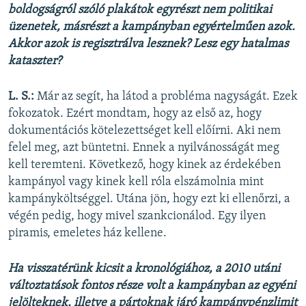
boldogságról szóló plakátok egyrészt nem politikai
üzenetek, másrészt a kampányban egyértelműen azok.
Akkor azok is regisztrálva lesznek? Lesz egy hatalmas
kataszter?
L. S.:
Már az segít, ha látod a probléma nagyságát. Ezek
fokozatok. Ezért mondtam, hogy az első az, hogy
dokumentációs kötelezettséget kell előírni. Aki nem
felel meg, azt büntetni. Ennek a nyilvánosságát meg
kell teremteni. Következő, hogy kinek az érdekében
kampányol vagy kinek kell róla elszámolnia mint
kampányköltséggel. Utána jön, hogy ezt ki ellenőrzi, a
végén pedig, hogy mivel szankcionálod. Egy ilyen
piramis, emeletes ház kellene.
Ha visszatérünk kicsit a kronológiához, a 2010 utáni
változtatások fontos része volt a kampányban az egyéni
jelölteknek, illetve a pártoknak járó kampánypénzlimit