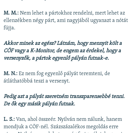
M. M.:
Nem lehet a pártokhoz rendelni, mert lehet az
ellenzékben négy párt, ami nagyjából ugyanazt a nótát
fújja.
Akkor minek az egész? Látnám, hogy mennyit költ a
CÖF vagy a K-Monitor, de engem az érdekel, hogy a
versenyzők, a pártok egyenlő pályán futnak-e.
M. N.:
Ez nem fog egyenlő pályát teremteni, de
átláthatóbbá teszi a versenyt.
Pedig azt a pályát szeretném transzparensebbé tenni.
De ők egy másik pályán futnak.
L. S.:
Van, ahol összeér. Nyilván nem nálunk, hanem
mondjuk a CÖF-nél. Százszázalékos megoldás erre