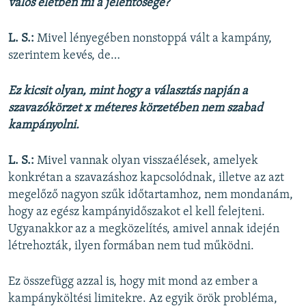
valós életben mi a jelentősége?
L. S.:
Mivel lényegében nonstoppá vált a kampány,
szerintem kevés, de…
Ez kicsit olyan, mint hogy a választás napján a
szavazókörzet x méteres körzetében nem szabad
kampányolni.
L. S.:
Mivel vannak olyan visszaélések, amelyek
konkrétan a szavazáshoz kapcsolódnak, illetve az azt
megelőző nagyon szűk időtartamhoz, nem mondanám,
hogy az egész kampányidőszakot el kell felejteni.
Ugyanakkor az a megközelítés, amivel annak idején
létrehozták, ilyen formában nem tud működni.
Ez összefügg azzal is, hogy mit mond az ember a
kampányköltési limitekre. Az egyik örök probléma,