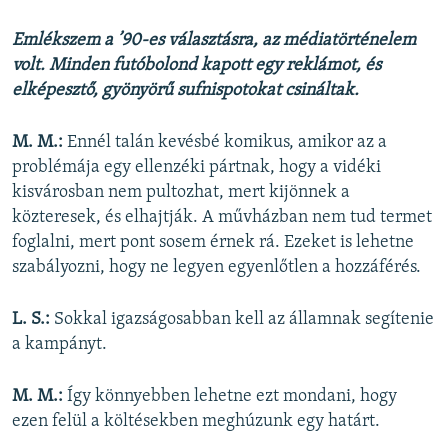
Emlékszem a ’90-es választásra, az médiatörténelem
volt. Minden futóbolond kapott egy reklámot, és
elképesztő, gyönyörű sufnispotokat csináltak.
M. M.:
Ennél talán kevésbé komikus, amikor az a
problémája egy ellenzéki pártnak, hogy a vidéki
kisvárosban nem pultozhat, mert kijönnek a
közteresek, és elhajtják. A művházban nem tud termet
foglalni, mert pont sosem érnek rá. Ezeket is lehetne
szabályozni, hogy ne legyen egyenlőtlen a hozzáférés.
L. S.:
Sokkal igazságosabban kell az államnak segítenie
a kampányt.
M. M.:
Így könnyebben lehetne ezt mondani, hogy
ezen felül a költésekben meghúzunk egy határt.