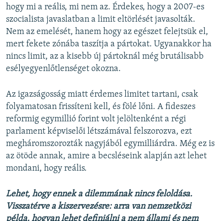
hogy mi a reális, mi nem az. Érdekes, hogy a 2007-es
szocialista javaslatban a limit eltörlését javasolták.
Nem az emelését, hanem hogy az egészet felejtsük el,
mert fekete zónába taszítja a pártokat. Ugyanakkor ha
nincs limit, az a kisebb új pártoknál még brutálisabb
esélyegyenlőtlenséget okozna.
Az igazságosság miatt érdemes limitet tartani, csak
folyamatosan frissíteni kell, és fölé lőni. A fideszes
reformig egymillió forint volt jelöltenként a régi
parlament képviselői létszámával felszorozva, ezt
megháromszorozták nagyjából egymilliárdra. Még ez is
az ötöde annak, amire a becsléseink alapján azt lehet
mondani, hogy reális.
Lehet, hogy ennek a dilemmának nincs feloldása.
Visszatérve a kiszervezésre: arra van nemzetközi
példa, hogyan lehet definiálni a nem állami és nem