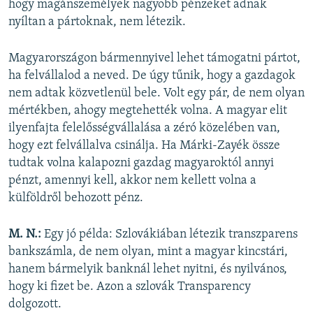
hogy magánszemélyek nagyobb pénzeket adnak
nyíltan a pártoknak, nem létezik.
Magyarországon bármennyivel lehet támogatni pártot,
ha felvállalod a neved. De úgy tűnik, hogy a gazdagok
nem adtak közvetlenül bele. Volt egy pár, de nem olyan
mértékben, ahogy megtehették volna. A magyar elit
ilyenfajta felelősségvállalása a zéró közelében van,
hogy ezt felvállalva csinálja. Ha Márki-Zayék össze
tudtak volna kalapozni gazdag magyaroktól annyi
pénzt, amennyi kell, akkor nem kellett volna a
külföldről behozott pénz.
M. N.:
Egy jó példa: Szlovákiában létezik transzparens
bankszámla, de nem olyan, mint a magyar kincstári,
hanem bármelyik banknál lehet nyitni, és nyilvános,
hogy ki fizet be. Azon a szlovák Transparency
dolgozott.