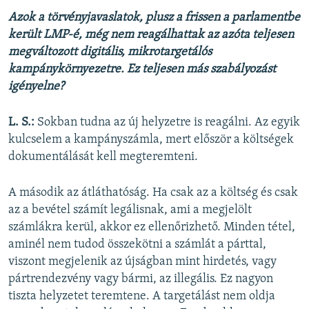
Azok a törvényjavaslatok, plusz a frissen a parlamentbe
került LMP-é, még nem reagálhattak az azóta teljesen
megváltozott digitális, mikrotargetálós
kampánykörnyezetre. Ez teljesen más szabályozást
igényelne?
L. S.:
Sokban tudna az új helyzetre is reagálni. Az egyik
kulcselem a kampányszámla, mert először a költségek
dokumentálását kell megteremteni.
A második az átláthatóság. Ha csak az a költség és csak
az a bevétel számít legálisnak, ami a megjelölt
számlákra kerül, akkor ez ellenőrizhető. Minden tétel,
aminél nem tudod összekötni a számlát a párttal,
viszont megjelenik az újságban mint hirdetés, vagy
pártrendezvény vagy bármi, az illegális. Ez nagyon
tiszta helyzetet teremtene. A targetálást nem oldja