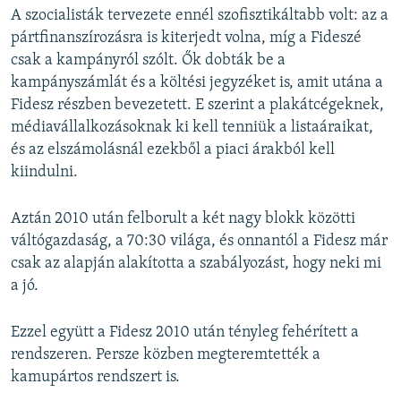
A szocialisták tervezete ennél szofisztikáltabb volt: az a
pártfinanszírozásra is kiterjedt volna, míg a Fideszé
csak a kampányról szólt. Ők dobták be a
kampányszámlát és a költési jegyzéket is, amit utána a
Fidesz részben bevezetett. E szerint a plakátcégeknek,
médiavállalkozásoknak ki kell tenniük a listaáraikat,
és az elszámolásnál ezekből a piaci árakból kell
kiindulni.
Aztán 2010 után felborult a két nagy blokk közötti
váltógazdaság, a 70:30 világa, és onnantól a Fidesz már
csak az alapján alakította a szabályozást, hogy neki mi
a jó.
Ezzel együtt a Fidesz 2010 után tényleg fehérített a
rendszeren. Persze közben megteremtették a
kamupártos rendszert is.