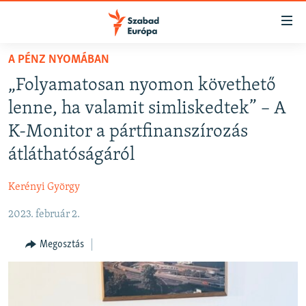
Akadálymentes
mód
Ugrás
A PÉNZ NYOMÁBAN
a
NAPIRENDEN
„Folyamatosan nyomon követhető
fő
AKTUÁLIS
oldalra
lenne, ha valamit simliskedtek” – A
PODCASTOK
Ugrás
K-Monitor a pártfinanszírozás
a
VIDEÓK
átláthatóságáról
tartalomjegyzékre
ELEMZŐ
Ugrás
Kerényi György
a
NER15
keresésre
2023. február 2.
SZABADON
TÁRSADALOM
Megosztás
DEMOKRÁCIA
A PÉNZ NYOMÁBAN