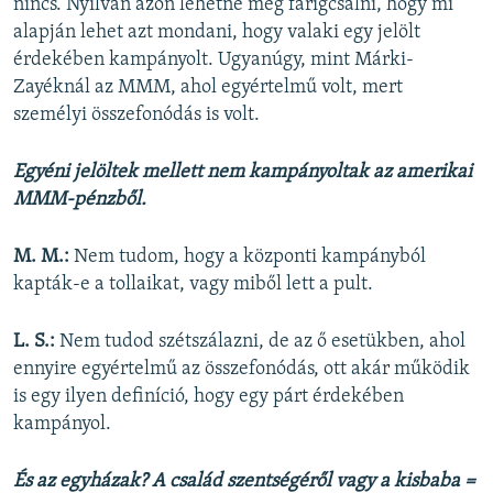
nincs. Nyilván azon lehetne még farigcsálni, hogy mi
alapján lehet azt mondani, hogy valaki egy jelölt
érdekében kampányolt. Ugyanúgy, mint Márki-
Zayéknál az MMM, ahol egyértelmű volt, mert
személyi összefonódás is volt.
Egyéni jelöltek mellett nem kampányoltak az amerikai
MMM-pénzből.
M. M.:
Nem tudom, hogy a központi kampányból
kapták-e a tollaikat, vagy miből lett a pult.
L. S.:
Nem tudod szétszálazni, de az ő esetükben, ahol
ennyire egyértelmű az összefonódás, ott akár működik
is egy ilyen definíció, hogy egy párt érdekében
kampányol.
És az egyházak? A család szentségéről vagy a kisbaba =