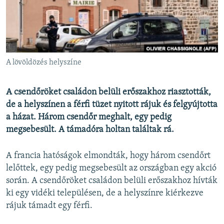
EURÓPAI UNIÓ
VILÁG
KLÍMAVÁLTOZÁS
A MÚLT TANULSÁGAI
A lövöldözés helyszíne
KÖVESSEN MINKET!
A csendőröket családon belüli erőszakhoz riasztották,
de a helyszínen a férfi tüzet nyitott rájuk és felgyújtotta
a házat. Három csendőr meghalt, egy pedig
megsebesült. A támadóra holtan találtak rá.
Valamennyi RFE/RL weboldal
A francia hatóságok elmondták, hogy három csendőrt
lelőttek, egy pedig megsebesült az országban egy akció
során. A csendőröket családon belüli erőszakhoz hívták
ki egy vidéki településen, de a helyszínre kiérkezve
rájuk támadt egy férfi.