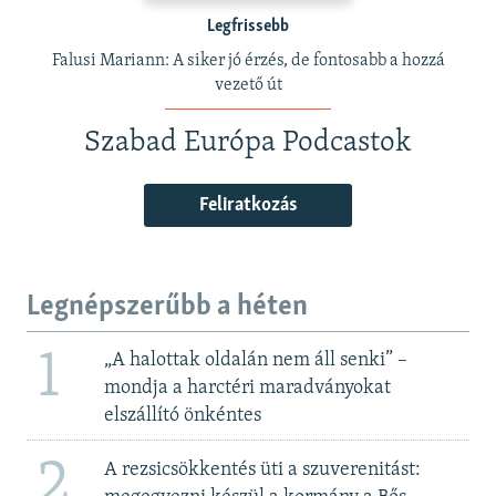
Legfrissebb
Falusi Mariann: A siker jó érzés, de fontosabb a hozzá
vezető út
Szabad Európa Podcastok
Feliratkozás
Legnépszerűbb a héten
1
„A halottak oldalán nem áll senki” –
mondja a harctéri maradványokat
elszállító önkéntes
2
A rezsicsökkentés üti a szuverenitást: