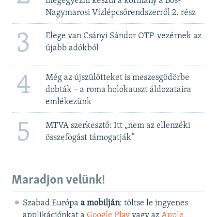
megegyezni készül a kormány a Bős-
Nagymarosi Vízlépcsőrendszerről 2. rész
3
Elege van Csányi Sándor OTP-vezérnek az
újabb adókból
4
Még az újszülötteket is meszesgödörbe
dobták – a roma holokauszt áldozataira
emlékezünk
5
MTVA szerkesztő: Itt „nem az ellenzéki
összefogást támogatják”
Maradjon velünk!
Szabad Európa
a mobilján
: töltse le ingyenes
applikációnkat a
Google Play
vagy az
Apple