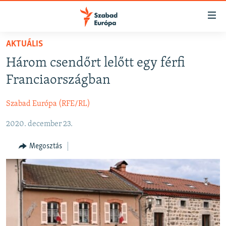
Akadálymentes
mód
Ugrás
AKTUÁLIS
a
NAPIRENDEN
Három csendőrt lelőtt egy férfi
fő
AKTUÁLIS
oldalra
Franciaországban
FELIRATKOZÁS
PODCASTOK
Ugrás
a
Szabad Európa (RFE/RL)
VIDEÓK
tartalomjegyzékre
Spotify
2020. december 23.
ELEMZŐ
Ugrás
a
NER15
Megosztás
Feliratkozás
keresésre
SZABADON
TÁRSADALOM
DEMOKRÁCIA
A PÉNZ NYOMÁBAN