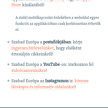
Store
kínálatából!
A stabil mobilkapcsolat érdekében a weboldal egyes
funkciói az applikációban csak korlátozottan érhetők
el.
Szabad Európa a
postafiókjában
: kérje
ingyenes hírlevelünket
, hogy elsőként
értesüljön cikkeinkről!
Szabad Európa a
YouTube
-on: iratkozzon fel
videócsatornánkra
!
Szabad Európa az
Instagramon
is:
kövesse
látványos és informatív oldalunkat
! ​