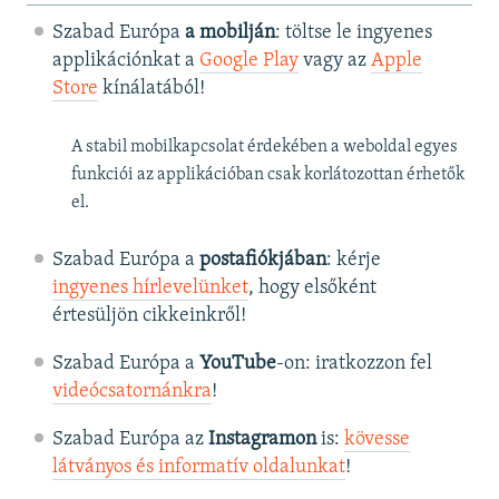
Szabad Európa
a mobilján
: töltse le ingyenes
applikációnkat a
Google Play
vagy az
Apple
Store
kínálatából!
A stabil mobilkapcsolat érdekében a weboldal egyes
funkciói az applikációban csak korlátozottan érhetők
el.
Szabad Európa a
postafiókjában
: kérje
ingyenes hírlevelünket
, hogy elsőként
értesüljön cikkeinkről!
Szabad Európa a
YouTube
-on: iratkozzon fel
videócsatornánkra
!
Szabad Európa az
Instagramon
is:
kövesse
látványos és informatív oldalunkat
! ​