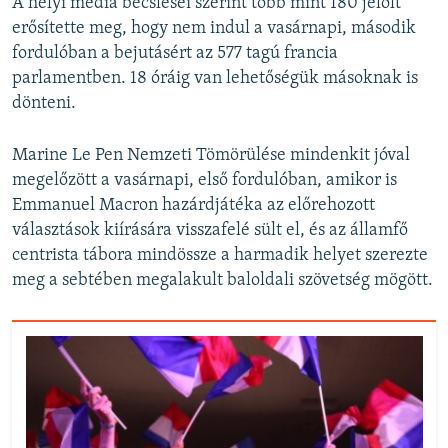
A helyi média becslései szerint több mint 180 jelölt
erősítette meg, hogy nem indul a vasárnapi, második
fordulóban a bejutásért az 577 tagú francia
parlamentben. 18 óráig van lehetőségük másoknak is
dönteni.
Marine Le Pen Nemzeti Tömörülése mindenkit jóval
megelőzött a vasárnapi, első fordulóban, amikor is
Emmanuel Macron hazárdjátéka az előrehozott
választások kiírására visszafelé sült el, és az államfő
centrista tábora mindössze a harmadik helyet szerezte
meg a sebtében megalakult baloldali szövetség mögött.