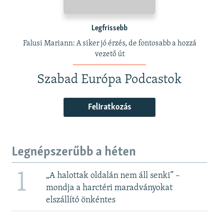
Legfrissebb
Falusi Mariann: A siker jó érzés, de fontosabb a hozzá
vezető út
Szabad Európa Podcastok
Feliratkozás
Legnépszerűbb a héten
1
„A halottak oldalán nem áll senki” –
mondja a harctéri maradványokat
elszállító önkéntes