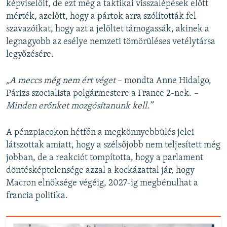
képviselőit, de ezt még a taktikai visszalépések előtt
mérték, azelőtt, hogy a pártok arra szólították fel
szavazóikat, hogy azt a jelöltet támogassák, akinek a
legnagyobb az esélye nemzeti tömörüléses vetélytársa
legyőzésére.
„A meccs még nem ért véget
– mondta Anne Hidalgo,
Párizs szocialista polgármestere a France 2-nek.
–
Minden erőnket mozgósítanunk kell.”
A pénzpiacokon hétfőn a megkönnyebbülés jelei
látszottak amiatt, hogy a szélsőjobb nem teljesített még
jobban, de a reakciót tompította, hogy a parlament
döntésképtelensége azzal a kockázattal jár, hogy
Macron elnöksége végéig, 2027-ig megbénulhat a
francia politika.