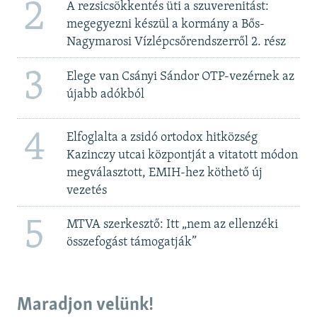
2
A rezsicsökkentés üti a szuverenitást:
megegyezni készül a kormány a Bős-
Nagymarosi Vízlépcsőrendszerről 2. rész
3
Elege van Csányi Sándor OTP-vezérnek az
újabb adókból
4
Elfoglalta a zsidó ortodox hitközség
Kazinczy utcai központját a vitatott módon
megválasztott, EMIH-hez köthető új
vezetés
5
MTVA szerkesztő: Itt „nem az ellenzéki
összefogást támogatják”
Maradjon velünk!