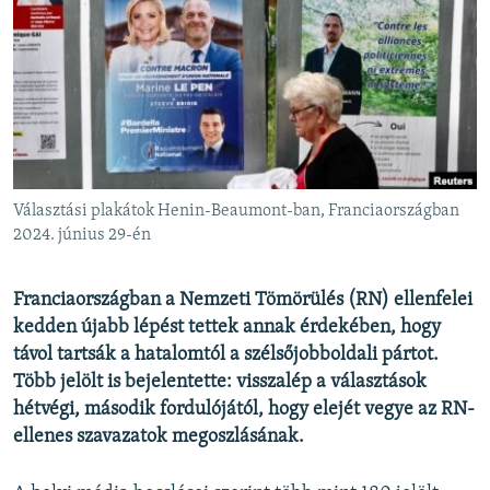
EURÓPAI UNIÓ
VILÁG
KLÍMAVÁLTOZÁS
A MÚLT TANULSÁGAI
KÖVESSEN MINKET!
Választási plakátok Henin-Beaumont-ban, Franciaországban
2024. június 29-én
Valamennyi RFE/RL weboldal
Franciaországban a Nemzeti Tömörülés (RN) ellenfelei
kedden újabb lépést tettek annak érdekében, hogy
távol tartsák a hatalomtól a szélsőjobboldali pártot.
Több jelölt is bejelentette: visszalép a választások
hétvégi, második fordulójától, hogy elejét vegye az RN-
ellenes szavazatok megoszlásának.