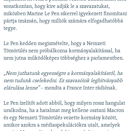
vonatkozóan, hogy kire adják le a szavazatukat,
miközben Marine Le Pen sikerrel igyekezett finomítani
pártja imázsán, hogy milliók számára elfogadhatóbbá
tegye.
Le Pen kedden megismételte, hogy a Nemzeti
Tömörülés nem próbálkozna kormányalakítással, ha
nem jutna működőképes többséghez a parlamentben.
„Nem juthatunk egyezségre a kormányalakításról, ha
nem tudunk cselekedni. Ez szavazóink leghitványabb
elárulása lenne”
– mondta a France Inter rádiónak.
Le Pen ízelítőt adott abból, hogy milyen rossz hangulat
uralkodna, ha a hatalmat meg kellene osztani Macron
és egy Nemzeti Tömörülés vezette kormány között,
amikor azokra a médiaspekulációkra utalt, amelyek