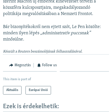
szerint Macron új emberek kinevezését tervezi a
közszféra kulcsposztjaira, megakadályozandó
politikája megvalósításában a Nemzeti Frontot.
Bár bizonyítékokról nem ejtett szót, Le Pen közölte:
minden ilyen lépés
„adminisztratív puccsnak”
minősülne.
Készült a Reuters beszámolójának felhasználásával.
Megosztás
Follow us
This item is part of
Aktuális
Európai Unió
Ezek is érdekelhetik: