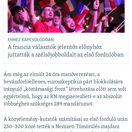
EHHEZ KAPCSOLÓDÓAN:
A francia választók jelentős előnyhöz
juttatták a szélsőjobboldalt az első fordulóban
Ám még az elmúlt 24 óra manőverezései, a
bevándorlóellenes, euroszkeptikus párt blokkolására
irányuló „köztársasági front” létrehozása előtt sem volt
egyértelmű, hogy az RN megszerezheti-e az abszolút
többséghez szükséges 289 mandátumot.
A közvélemény-kutatók számításai az első forduló után
250–300 közé tették a Nemzeti Tömörülés majdani