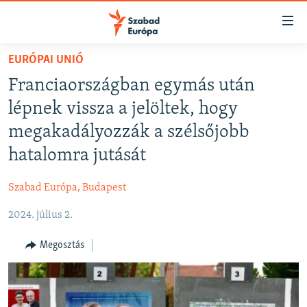
Akadálymentes
mód
Ugrás
EURÓPAI UNIÓ
a
NAPIRENDEN
Franciaországban egymás után
fő
AKTUÁLIS
oldalra
lépnek vissza a jelöltek, hogy
FELIRATKOZÁS
PODCASTOK
Ugrás
megakadályozzák a szélsőjobb
a
VIDEÓK
hatalomra jutását
tartalomjegyzékre
Spotify
ELEMZŐ
Ugrás
Szabad Európa, Budapest
a
NER15
Feliratkozás
keresésre
2024. július 2.
SZABADON
TÁRSADALOM
Megosztás
DEMOKRÁCIA
A PÉNZ NYOMÁBAN