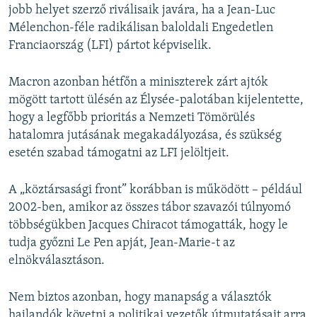
jobb helyet szerző riválisaik javára, ha a Jean-Luc
Mélenchon-féle radikálisan baloldali Engedetlen
Franciaország (LFI) pártot képviselik.
Macron azonban hétfőn a miniszterek zárt ajtók
mögött tartott ülésén az Élysée-palotában kijelentette,
hogy a legfőbb prioritás a Nemzeti Tömörülés
hatalomra jutásának megakadályozása, és szükség
esetén szabad támogatni az LFI jelöltjeit.
A „köztársasági front” korábban is működött – például
2002-ben, amikor az összes tábor szavazói túlnyomó
többségükben Jacques Chiracot támogatták, hogy le
tudja győzni Le Pen apját, Jean-Marie-t az
elnökválasztáson.
Nem biztos azonban, hogy manapság a választók
hajlandók követni a politikai vezetők útmutatásait arra