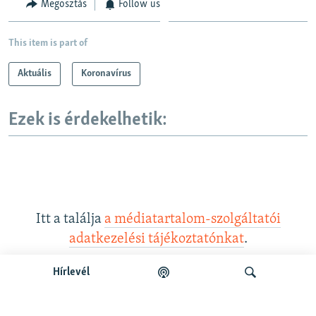
Megosztás
Follow us
This item is part of
Aktuális
Koronavírus
Ezek is érdekelhetik:
Itt a találja
a médiatartalom-szolgáltatói
adatkezelési tájékoztatónkat
.
Hírlevél
Legfrissebb podcastunk: