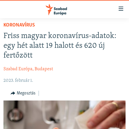
Akadálymentes
mód
Ugrás
KORONAVÍRUS
a
NAPIRENDEN
Friss magyar koronavírus-adatok:
fő
AKTUÁLIS
oldalra
egy hét alatt 19 halott és 620 új
FELIRATKOZÁS
PODCASTOK
Ugrás
fertőzött
a
VIDEÓK
tartalomjegyzékre
Szabad Európa, Budapest
Spotify
ELEMZŐ
Ugrás
a
2023. február 1.
NER15
Feliratkozás
keresésre
SZABADON
Megosztás
TÁRSADALOM
DEMOKRÁCIA
A PÉNZ NYOMÁBAN