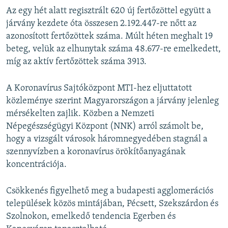
​Az egy hét alatt regisztrált 620 új fertőzöttel együtt a
járvány kezdete óta összesen 2.192.447-re nőtt az
azonosított fertőzöttek száma. Múlt héten meghalt 19
beteg, velük az elhunytak száma 48.677-re emelkedett,
míg az aktív fertőzöttek száma 3913.
A Koronavírus Sajtóközpont MTI-hez eljuttatott
közleménye szerint Magyarországon a járvány jelenleg
mérsékelten zajlik. Közben a Nemzeti
Népegészségügyi Központ (NNK) arról számolt be,
hogy a
vizsgált városok háromnegyedé​ben
stagnál a
szennyvízben a koronavírus örökítőanyagának
koncentrációja.
Csökkenés figyelhető meg a budapesti agglomerációs
települések közös mintájában, Pécsett, Szekszárdon és
Szolnokon, emelkedő tendencia Egerben és