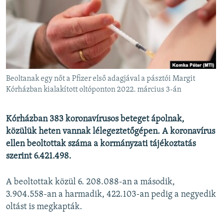
EURÓPAI UNIÓ
VILÁG
KLÍMAVÁLTOZÁS
A MÚLT TANULSÁGAI
Beoltanak egy nőt a Pfizer első adagjával a pásztói Margit
KÖVESSEN MINKET!
Kórházban kialakított oltóponton 2022. március 3-án
Kórházban 383 koronavírusos beteget ápolnak,
közülük heten vannak lélegeztetőgépen. A koronavírus
Valamennyi RFE/RL weboldal
ellen beoltottak száma a kormányzati tájékoztatás
szerint 6.421.498.
A beoltottak közül 6. 208.088-an a második,
3.904.558-an a harmadik, 422.103-an pedig a negyedik
oltást is megkapták.