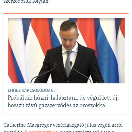
szerződésük folytán.
EHHEZ KAPCSOLÓDÓAN:
Próbálták húzni-halasztani, de végül lett új,
hosszú távú gázszerződés az oroszokkal
Catherine Macgregor vezérigazgató júius végén arról