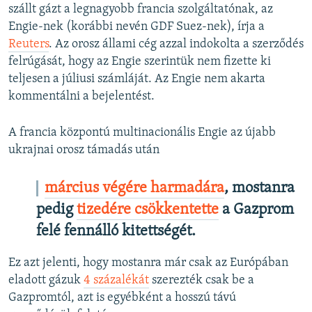
szállt gázt a legnagyobb francia szolgáltatónak, az
Engie-nek (korábbi nevén GDF Suez-nek), írja a
Reuters
. Az orosz állami cég azzal indokolta a szerződés
felrúgását, hogy az Engie szerintük nem fizette ki
teljesen a júliusi számláját. Az Engie nem akarta
kommentálni a bejelentést.
A francia központú multinacionális Engie az újabb
ukrajnai orosz támadás után
március végére harmadára
, mostanra
pedig
tizedére csökkentette
a Gazprom
felé fennálló kitettségét.
Ez azt jelenti, hogy mostanra már csak az Európában
eladott gázuk
4 százalékát
szerezték csak be a
Gazpromtól, azt is egyébként a hosszú távú