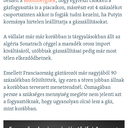
beszélt a
Bloombergnek
, hogy egyrészt csökken a
gázfogyasztás is a piacaikon, másrészt ezt 4 százalékot
csoportszinten akkor is fogják tudni kezelni, ha Putyin
kormánya hirtelen leállíttatja a gázszállításokat.
A vállalat már már korábban is tárgyalásokban állt az
algéria Sonatrach céggel a maradék orosz import
kiváltásáról, utóbbiak gázszállításai pedig már most
télen elkezdődhetnek.
Emellett Franciaország gáztározói már nagyjából 90
százalékban feltöltöttek, így ezen a téren jobban állnak
a korábban tervezett menetrendnél. Önmagában
persze a szükséges mennyiség megléte nem jelenti azt
a fogyasztóknak, hogy ugyanolyan olcsó lesz a gáz,
mint korábban.