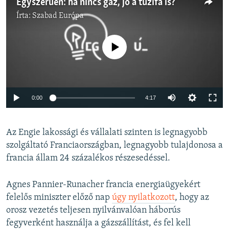
Egyszerűen: ha nincs gáz, jó a tűzifa is?
Írta:
Szabad Európa
Jelenleg nincs elérhető tartalom
Auto
0:00
4:17
240p
Az Engie lakossági és vállalati szinten is legnagyobb
360p
szolgáltató Franciaországban, legnagyobb tulajdonosa a
Auto
240p
360p
480p
480p
francia állam 24 százalékos részesedéssel.
720p
720p
1080p
Agnes Pannier-Runacher francia energiaügyekért
1080p
felelős miniszter előző nap
úgy nyilatkozott
, hogy az
orosz vezetés teljesen nyilvánvalóan háborús
fegyverként használja a gázszállítást, és fel kell