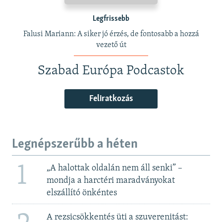
Legfrissebb
Falusi Mariann: A siker jó érzés, de fontosabb a hozzá
vezető út
Szabad Európa Podcastok
Feliratkozás
Legnépszerűbb a héten
1
„A halottak oldalán nem áll senki” –
mondja a harctéri maradványokat
elszállító önkéntes
A rezsicsökkentés üti a szuverenitást: