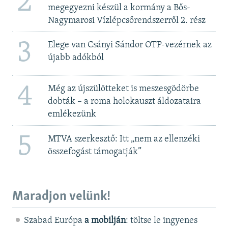
2
megegyezni készül a kormány a Bős-
Nagymarosi Vízlépcsőrendszerről 2. rész
3
Elege van Csányi Sándor OTP-vezérnek az
újabb adókból
4
Még az újszülötteket is meszesgödörbe
dobták – a roma holokauszt áldozataira
emlékezünk
5
MTVA szerkesztő: Itt „nem az ellenzéki
összefogást támogatják”
Maradjon velünk!
Szabad Európa
a mobilján
: töltse le ingyenes