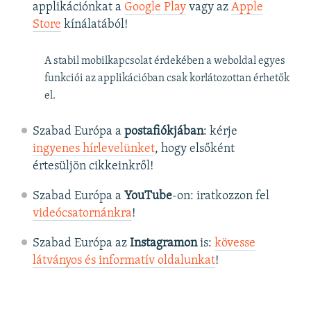
applikációnkat a
Google Play
vagy az
Apple
Store
kínálatából!
A stabil mobilkapcsolat érdekében a weboldal egyes
funkciói az applikációban csak korlátozottan érhetők
el.
Szabad Európa a
postafiókjában
: kérje
ingyenes hírlevelünket
, hogy elsőként
értesüljön cikkeinkről!
Szabad Európa a
YouTube
-on: iratkozzon fel
videócsatornánkra
!
Szabad Európa az
Instagramon
is:
kövesse
látványos és informatív oldalunkat
! ​