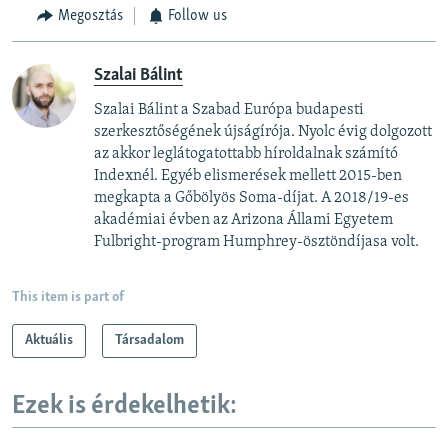
Megosztás
Follow us
Szalai Bálint
Szalai Bálint a Szabad Európa budapesti
szerkesztőségének újságírója. Nyolc évig dolgozott
az akkor leglátogatottabb híroldalnak számító
Indexnél. Egyéb elismerések mellett 2015-ben
megkapta a Gőbölyös Soma-díjat. A 2018/19-es
akadémiai évben az Arizona Állami Egyetem
Fulbright-program Humphrey-ösztöndíjasa volt.
This item is part of
Aktuális
Társadalom
Ezek is érdekelhetik: