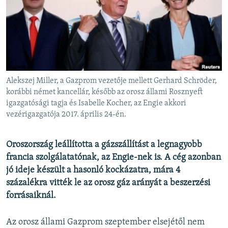
EURÓPAI UNIÓ
VILÁG
KLÍMAVÁLTOZÁS
A MÚLT TANULSÁGAI
Alekszej Miller, a Gazprom vezetője mellett Gerhard Schröder,
KÖVESSEN MINKET!
korábbi német kancellár, később az orosz állami Rosznyeft
igazgatósági tagja és Isabelle Kocher, az Engie akkori
vezérigazgatója 2017. április 24-én.
Valamennyi RFE/RL weboldal
Oroszország leállította a gázszállítást a legnagyobb
francia szolgálatatónak, az Engie-nek is. A cég azonban
jó ideje készült a hasonló kockázatra, mára 4
százalékra vitték le az orosz gáz arányát a beszerzési
forrásaiknál.
Az orosz állami Gazprom szeptember elsejétől nem