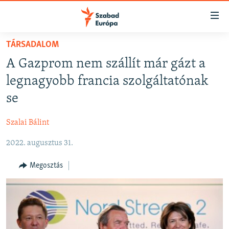
Akadálymentes
mód
Ugrás
TÁRSADALOM
a
NAPIRENDEN
A Gazprom nem szállít már gázt a
fő
AKTUÁLIS
oldalra
legnagyobb francia szolgáltatónak
FELIRATKOZÁS
PODCASTOK
Ugrás
se
a
VIDEÓK
tartalomjegyzékre
Szalai Bálint
Spotify
ELEMZŐ
Ugrás
a
2022. augusztus 31.
NER15
Feliratkozás
keresésre
SZABADON
Megosztás
TÁRSADALOM
DEMOKRÁCIA
A PÉNZ NYOMÁBAN