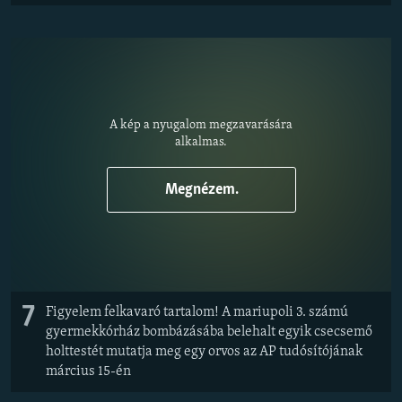
A kép a nyugalom megzavarására
alkalmas.
Megnézem.
7
Figyelem felkavaró tartalom! A mariupoli 3. számú
gyermekkórház bombázásába belehalt egyik csecsemő
holttestét mutatja meg egy orvos az AP tudósítójának
március 15-én