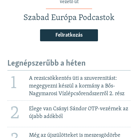
vezető út
Szabad Európa Podcastok
Feliratkozás
Legnépszerűbb a héten
1
A rezsicsökkentés üti a szuverenitást:
megegyezni készül a kormány a Bős-
Nagymarosi Vízlépcsőrendszerről 2. rész
2
Elege van Csányi Sándor OTP-vezérnek az
újabb adókból
Még az újszülötteket is meszesgödörbe