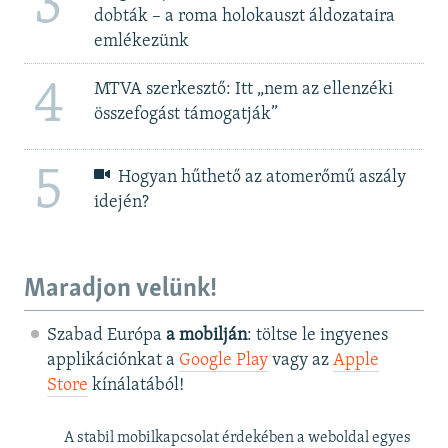
3
dobták – a roma holokauszt áldozataira
emlékezünk
4
MTVA szerkesztő: Itt „nem az ellenzéki
összefogást támogatják”
5
Hogyan hűthető az atomerőmű aszály
idején?
Maradjon velünk!
Szabad Európa
a mobilján
: töltse le ingyenes
applikációnkat a
Google Play
vagy az
Apple
Store
kínálatából!
A stabil mobilkapcsolat érdekében a weboldal egyes