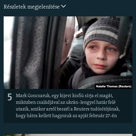
EURÓPAI UNIÓ
Részletek megjelenítése
VILÁG
KLÍMAVÁLTOZÁS
A MÚLT TANULSÁGAI
KÖVESSEN MINKET!
Valamennyi RFE/RL weboldal
5
Mark Goncsaruk, egy kijevi kisfiú sírja el magát,
miközben családjával az ukrán–lengyel határ felé
utazik, amikor arról beszél a Reuters tudósítójának,
hogy hátra kellett hagyniuk az apját február 27-én