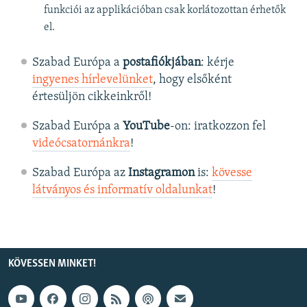
funkciói az applikációban csak korlátozottan érhetők
el.
Szabad Európa a
postafiókjában
: kérje
ingyenes hírlevelünket
, hogy elsőként
értesüljön cikkeinkről!
Szabad Európa a
YouTube
-on: iratkozzon fel
videócsatornánkra
!
Szabad Európa az
Instagramon
is:
kövesse
látványos és informatív oldalunkat
! ​
KÖVESSEN MINKET!