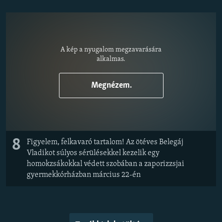
A kép a nyugalom megzavarására
alkalmas.
Megnézem.
8
Figyelem, felkavaró tartalom! Az ötéves Belegáj
Vladikot súlyos sérülésekkel kezelik egy
homokzsákokkal védett szobában a zaporizzsjai
gyermekkórházban március 22-én