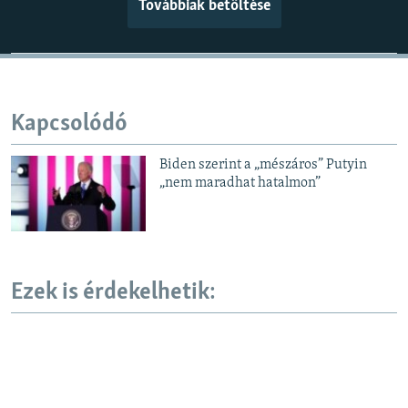
Továbbiak betöltése
Kapcsolódó
Biden szerint a „mészáros” Putyin
„nem maradhat hatalmon”
Ezek is érdekelhetik: