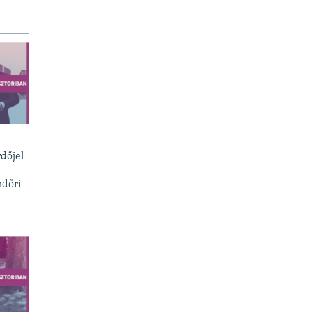
dőjel
ndőri