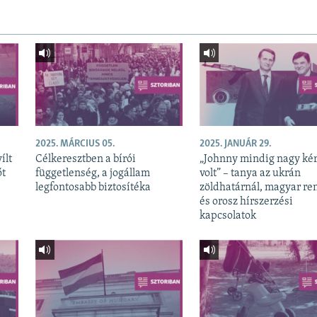
2025. MÁRCIUS 05.
2025. JANUÁR 29.
ílt
Célkeresztben a bírói
„Johnny mindig nagy kér
őt
függetlenség, a jogállam
volt” – tanya az ukrán
legfontosabb biztosítéka
zöldhatárnál, magyar re
és orosz hírszerzési
kapcsolatok