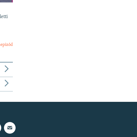
etti
 epizód