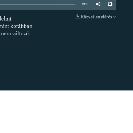
19:13
Közvetlen elérés
delmi
BEÁGYAZÁS
 mint korábban
n nem változik