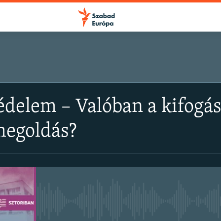
FELIRATKOZÁS
elem – Valóban a kifogásta
Feliratkozás
megoldás?
Jelenleg nincs elérhető tartal