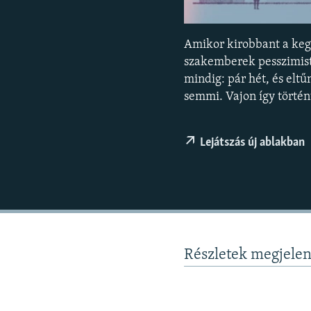
EURÓPAI UNIÓ
VILÁG
Amikor kirobbant a keg
KLÍMAVÁLTOZÁS
szakemberek pesszimistá
A MÚLT TANULSÁGAI
mindig: pár hét, és elt
semmi. Vajon így történ
Lejátszás új ablakban
Részletek megjele