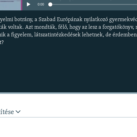
0:00
yelmi botrány, a Szabad Európának nyilatkozó gyermekvé
k voltak. Azt mondták, félő, hogy az lesz a forgatókönyv,
űnik a figyelem, látszatintézkedések lehetnek, de érdembe
t?
nítése