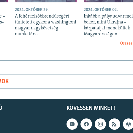
2024. OKTÓBER 29.
2024. OKTÓBER 02.
e –
A fehér felsőbbrendűségért
Inkább a pályaudvar mell
s-
tüntetett egykor a washingtoni
bokor, mint Ukrajna –
magyar nagykövetség
kárpátaljai menekültek
munkatársa
Magyarországon
Összes
MOK
Ó
KÖVESSEN MINKET!