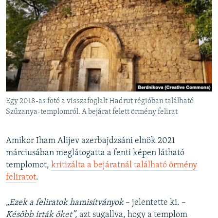
Egy 2018-as fotó a visszafoglalt Hadrut régióban található
Szűzanya-templomról. A bejárat felett örmény felirat
Amikor Iham Alijev azerbajdzsáni elnök 2021
márciusában meglátogatta a fenti képen látható
templomot,
kritizálta a bejáratnál található örmény
feliratot
.
„Ezek a feliratok hamisítványok
– jelentette ki. –
Később írták őket”,
azt sugallva, hogy a templom