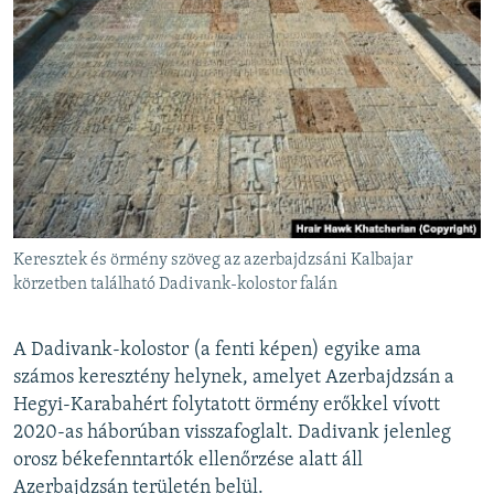
Keresztek és örmény szöveg az azerbajdzsáni Kalbajar
körzetben található Dadivank-kolostor falán
A Dadivank-kolostor (a fenti képen) egyike ama
számos keresztény helynek, amelyet Azerbajdzsán a
Hegyi-Karabahért folytatott örmény erőkkel vívott
2020-as háborúban visszafoglalt. Dadivank jelenleg
orosz békefenntartók ellenőrzése alatt áll
Azerbajdzsán területén belül.