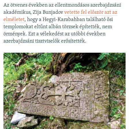
Az ötvenes években az ellentmondásos azerbajdzsáni
akadémikus, Zija Bunjadov
vetette fel először azt az
elméletet
, hogy a Hegyi-Karabahban található ősi
templomokat eltűnt albán törzsek építették, nem
örmények. Ezt a vélekedést az utóbbi években
azerbajdzsáni tisztviselők erősítették.