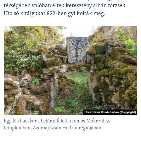
térségében valóban éltek keresztény albán törzsek.
Utolsó királyukat 822-ben gyilkolták meg.
Egy kis hacskár a bejárat felett a romos Mokrenisz-
templomban, Azerbajdzsán Hadrut régiójában