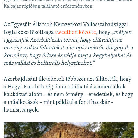
Kalbajar régióban található erődítményben
Az Egyesült Államok Nemzetközi Vallásszabadsággal
Foglalkozó Bizottsága
tweetben közölte
, hogy
„mélyen
aggasztják Azerbajdzsán tervei, hogy eltávolítja az
örmény vallási feliratokat a templomokról. Sürgetjük a
kormányt, hogy őrizze és védje meg a kegyhelyeket és
más vallási és kulturális helyszíneket.”
Azerbajdzsáni illetékesek többször azt állították, hogy
a Hegyi-Karabah régióban található ősi műemlékek
kaukázusi albán – és nem örmény – eredetűek, és hogy
a műalkotások – mint például a fenti hacskár –
hamisítványok.