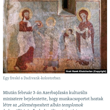
Egy freskó a Dadivank-kolostorban
Miután február 3-án Azerbajdzsán kulturális
minisztere bejelentette, hogy munkacsoportot hoztak
létre az
„elörményesített albán templomok