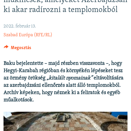
műkincsek, amelyeket Azerbajdzsán
EURÓPAI UNIÓ
ki akar radírozni a templomokból
VILÁG
KLÍMAVÁLTOZÁS
2022. február 13.
Szabad Európa (RFE/RL)
A MÚLT TANULSÁGAI
Megosztás
KÖVESSEN MINKET!
Baku bejelentette – majd részben visszavonta –, hogy
Hegyi-Karabah régióban és környékén lépéseket tesz
az örmény örökség
„kitalált nyomainak”
eltávolítására
Valamennyi RFE/RL weboldal
az azerbajdzsáni ellenőrzés alatt álló templomokból.
Archív képeken, hogy néznek ki a feliratok és egyéb
műalkotások.