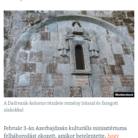
A Dadivank-kolostor részlete örmény írással és faragott
alakokkal
Február 3-án Azerbajdzsán kulturális minisztériuma
felháborodást okozott, amikor bejelentette,
hogy