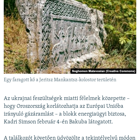
Egy faragott kő a Jeritsz Mankantsz-kolostor területén
Az ukrajnai feszültségek miatti félelmek közepette –
hogy Oroszország korlátozhatja az Európai Unióba
irányuló gázáramlást – a blokk energiaügyi biztosa,
Kadri Simson február 4-én Bakuba látogatott.
A találkozót követően üdvözölte a tekintélyelvű módon