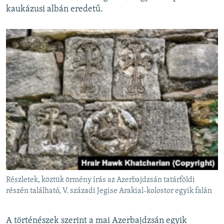
kaukázusi albán eredetű.
Részletek, köztük örmény írás az Azerbajdzsán tatárföldi
részén található, V. századi Jegise Arakial-kolostor egyik falán
A történészek szerint a mai Azerbajdzsán egyik