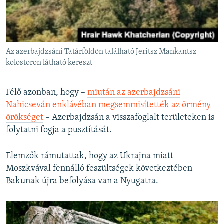
Az azerbajdzsáni Tatárföldön található Jeritsz Mankantsz-
kolostoron látható kereszt
Félő azonban, hogy –
miután az azerbajdzsáni
Nahicseván enklávéban megsemmisítették az örmény
örökséget
– Azerbajdzsán a visszafoglalt területeken is
folytatni fogja a pusztítását.
Elemzők rámutattak, hogy az Ukrajna miatt
Moszkvával fennálló feszültségek következtében
Bakunak újra befolyása van a Nyugatra.