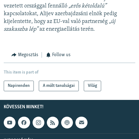
vezetett országgal fennálló
„erős kétoldalú”
kapcsolatokat, Alijev azerbajdzsáni elnök pedig
kijelentette, hogy az EU-val való partnerség
„új
szakaszba lép”
az energiaellátás terén.
Megosztás
Follow us
This item is part of
Napirenden
A múlt tanulságai
Világ
KÖVESSEN MINKET!