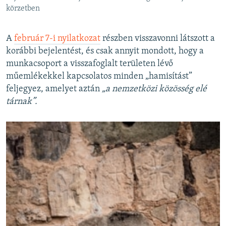
körzetben
A
február 7-i nyilatkozat
részben visszavonni látszott a
korábbi bejelentést, és csak annyit mondott, hogy a
munkacsoport a visszafoglalt területen lévő
műemlékekkel kapcsolatos minden „hamisítást”
feljegyez, amelyet aztán
„a nemzetközi közösség elé
tárnak”.