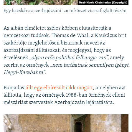
Egy hacskár az azerbajdzsáni Lacin körzet visszafoglalt részén
Az albán elméletet széles körben elutasították a
nemzetközi tudósok. Thomas de Waal, a Kaukázus brit
szakértője meglehetősen bizarrnak nevezi az
azerbajdzsáni állításokat, és megjegyzi, hogy az
érvelésnek
„olyan
erős politikai felhangja van”,
amely
szerint az örmények
„nem tarthatnak semmilyen igényt
Hegyi-Karabahra”.
Bunjadov
állt egy elhíresült cikk mögött
, amelyben azt
állította, hogy az örmények 1988-ban örmények elleni
mészárlást szerveztek Azerbajdzsán lejáratására.