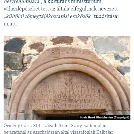
helyreállítására”,
a kulturális minisztérium
válaszlépéseket tett az általa elfogultnak nevezett
„külföldi tömegtájékoztatási eszközök”
tudósításai
miatt.
Örmény írás a XIII. századi Szent Szargisz-templom
bejáratánál az Azerbajdzsán által visszafoglalt Kalbajar