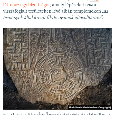
létrehoz egy bizottságot
, amely lépéseket tesz a
visszafoglalt területeken lévő albán templomokon
„az
örmények által kreált fiktív nyomok eltávolítására”.
Egy XII. századi hacskár (keresztkő) részlete Handaberdben, a