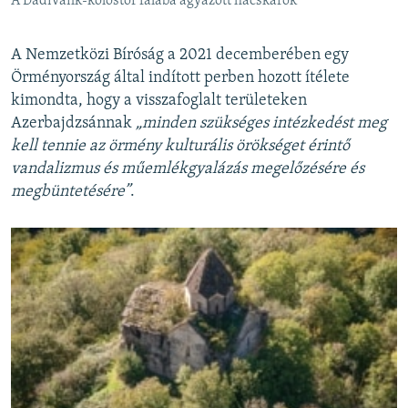
A Dadivank-kolostor falába ágyazott hacskárok
A Nemzetközi Bíróság a 2021 decemberében egy
Örményország által indított perben hozott ítélete
kimondta, hogy a visszafoglalt területeken
Azerbajdzsánnak
„minden szükséges intézkedést meg
kell tennie az örmény kulturális örökséget érintő
vandalizmus és műemlékgyalázás megelőzésére és
megbüntetésére”
.