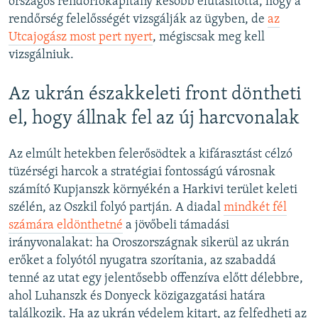
országos rendőrfőkapitány később elutasította, hogy a
rendőrség felelősségét vizsgálják az ügyben, de
az
Utcajogász most pert nyert
, mégiscsak meg kell
vizsgálniuk.
Az ukrán északkeleti front döntheti
el, hogy állnak fel az új harcvonalak
Az elmúlt hetekben felerősödtek a kifárasztást célzó
tüzérségi harcok a stratégiai fontosságú városnak
számító Kupjanszk környékén a Harkivi terület keleti
szélén, az Oszkil folyó partján. A diadal
mindkét fél
számára eldönthetné
a jövőbeli támadási
irányvonalakat: ha Oroszországnak sikerül az ukrán
erőket a folyótól nyugatra szorítania, az szabaddá
tenné az utat egy jelentősebb offenzíva előtt délebbre,
ahol Luhanszk és Donyeck közigazgatási határa
találkozik. Ha az ukrán védelem kitart, az felfedheti az