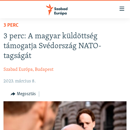
Akadálymentes
mód
Ugrás
3 PERC
a
NAPIRENDEN
3 perc: A magyar küldöttség
fő
AKTUÁLIS
oldalra
támogatja Svédország NATO-
PODCASTOK
Ugrás
tagságát
a
VIDEÓK
tartalomjegyzékre
Szabad Európa, Budapest
ELEMZŐ
Ugrás
a
2023. március 8.
NER15
keresésre
SZABADON
Megosztás
TÁRSADALOM
DEMOKRÁCIA
A PÉNZ NYOMÁBAN