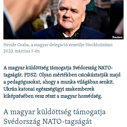
EURÓPAI UNIÓ
VILÁG
KLÍMAVÁLTOZÁS
A MÚLT TANULSÁGAI
Hende Csaba, a magyar delegáció vezetője Stockholmban
KÖVESSEN MINKET!
2023. március 7-én
A magyar küldöttség támogatja Svédország NATO-
tagságát. PDSZ: Olyan mértékben csicskáztatják majd
Valamennyi RFE/RL weboldal
a pedagógusokat, ahogy a munka világában senkit.
Ukrán katonai egészségügyi szakemberek
kiképzésében vesz részt a magyar honvédség.
A magyar küldöttség támogatja
Svédország NATO-tagságát