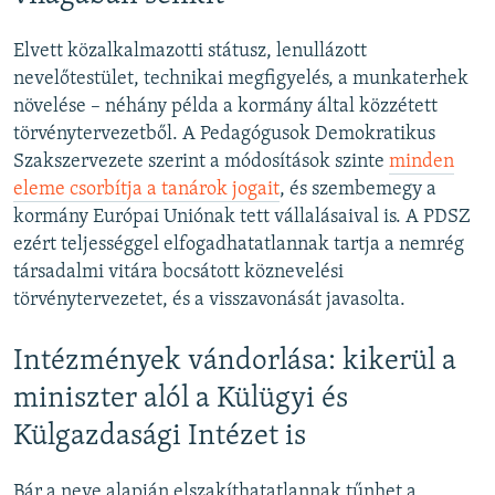
Elvett közalkalmazotti státusz, lenullázott
nevelőtestület, technikai megfigyelés, a munkaterhek
növelése – néhány példa a kormány által közzétett
törvénytervezetből. A Pedagógusok Demokratikus
Szakszervezete szerint a módosítások szinte
minden
eleme csorbítja a tanárok jogait
, és szembemegy a
kormány Európai Uniónak tett vállalásaival is. A PDSZ
ezért teljességgel elfogadhatatlannak tartja a nemrég
társadalmi vitára bocsátott köznevelési
törvénytervezetet, és a visszavonását javasolta.
Intézmények vándorlása: kikerül a
miniszter alól a Külügyi és
Külgazdasági Intézet is
Bár a neve alapján elszakíthatatlannak tűnhet a