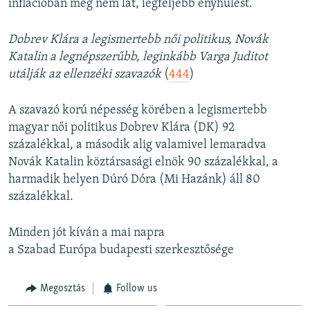
inflációban még nem lát, legfeljebb enyhülést.
Dobrev Klára a legismertebb női politikus, Novák
Katalin a legnépszerűbb, leginkább Varga Juditot
utálják az ellenzéki szavazók
(
444
)
A szavazó korú népesség körében a legismertebb
magyar női politikus Dobrev Klára (DK) 92
százalékkal, a második alig valamivel lemaradva
Novák Katalin köztársasági elnök 90 százalékkal, a
harmadik helyen Dúró Dóra (Mi Hazánk) áll 80
százalékkal.
Minden jót kíván a mai napra
a Szabad Európa budapesti szerkesztősége
Megosztás
Follow us