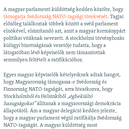
A magyar parlamenti küldöttség kedden közölte, hogy
támogatja Svédország NATO-tagsági törekvését
. Tagjai
előzőleg találkoztak többek között a svéd parlament
elnökével, elsimítandó azt, amit a magyar kormánypárt
politikai vitáknak nevezett. A stockholmi törvényhozás
külügyi bizottságának vezetője tudatta, hogy a
látogatóban lévő képviselők nem támasztottak
semmilyen feltételt a ratifikációhoz.
Egyes magyar képviselők kételyeiknek adtak hangot,
hogy Magyarország támogassa-e Svédország és
Finnország NATO-tagságát, arra hivatkozva, hogy
Stockholmból és Helsinkiből
„égbekiáltó
hazugságokat”
állítanak a magyarországi demokrácia
állapotáról. Ám a magyar delegáció kedden jelezte,
hogy a magyar parlament végül ratifikálja Svédország
NATO-tagságát. A magyar küldöttség most