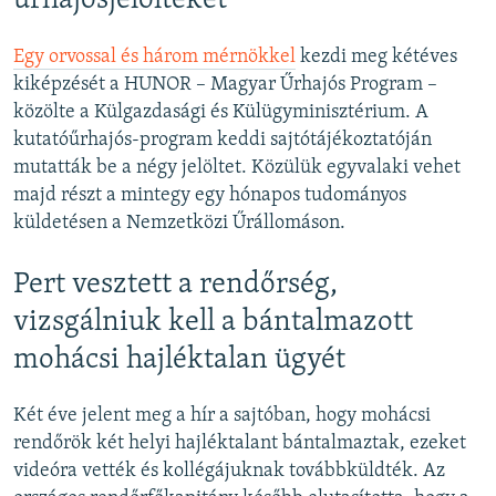
űrhajósjelölteket
Egy orvossal és három mérnökkel
kezdi meg kétéves
kiképzését a HUNOR – Magyar Űrhajós Program –​
közölte a Külgazdasági és Külügyminisztérium. A
kutatóűrhajós-program keddi sajtótájékoztatóján
mutatták be a négy jelöltet. Közülük egyvalaki vehet
majd részt a mintegy egy hónapos tudományos
küldetésen a Nemzetközi Űrállomáson.
Pert vesztett a rendőrség,
vizsgálniuk kell a bántalmazott
mohácsi hajléktalan ügyét
Két éve jelent meg a hír a sajtóban, hogy mohácsi
rendőrök két helyi hajléktalant bántalmaztak, ezeket
videóra vették és kollégájuknak továbbküldték. Az