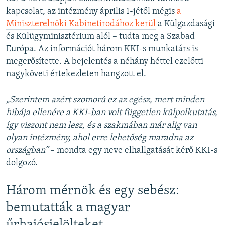
kapcsolat, az intézmény április 1-jétől mégis
a
Miniszterelnöki Kabinetirodához kerül
a Külgazdasági
és Külügyminisztérium alól – tudta meg a Szabad
Európa. Az információt három KKI-s munkatárs is
megerősítette. A bejelentés a néhány héttel ezelőtti
nagyköveti értekezleten hangzott el.
„​Szerintem azért szomorú ez az egész, mert minden
hibája ellenére a KKI-ban volt független külpolkutatás,
így viszont nem lesz, és a szakmában már alig van
olyan intézmény, ahol erre lehetőség maradna az
országban”
– mondta egy neve elhallgatását kérő KKI-s
dolgozó.
Három mérnök és egy sebész:
bemutatták a magyar