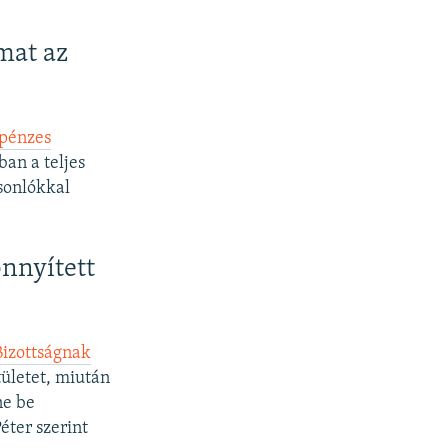
mat az
pénzes
ban a teljes
asonlókkal
önnyített
Bizottságnak
tületet, miután
ne be
éter szerint