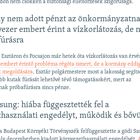
on nem csökken a biztonsági ellenőrzések szigorúsága.
y nem adott pénzt az önkormányzatna
ezer embert érint a vízkorlátozás, de 
fúrásra
 Esztáron és Pocsajon már hetek óta vízkorlátozás van érv
 embert érintő probléma régóta ismert, de a kormány eddi
et megoldására
. Esztár polgármestere most a lakosság segít
abb kutak fúrását lehetővé tévő támogatásokért, mert az
ak próbafúrásra sincs pénze.
ung: hiába függesztették fel a
használati engedélyt, működik és bővü
 a Budapest Környéki Törvényszék felfüggesztette a gödi S
valy decemberben kiadott környezethasználati engedélyét.