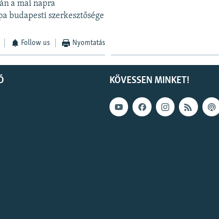
ván a mai napra
pa budapesti szerkesztősége
Follow us
Nyomtatás
Ó
KÖVESSEN MINKET!