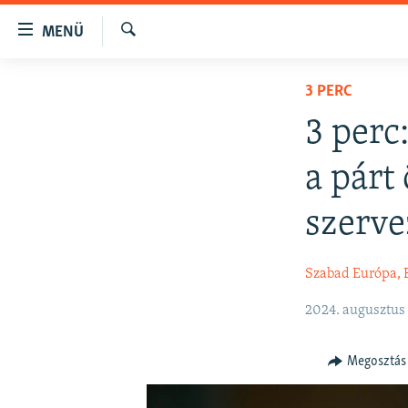
Akadálymentes
MENÜ
mód
Keresés
Ugrás
NAPIRENDEN
3 PERC
a
AKTUÁLIS
fő
3 perc
oldalra
PODCASTOK
Ugrás
a párt
VIDEÓK
a
tartalomjegyzékre
ELEMZŐ
szerve
Ugrás
NER15
a
Szabad Európa, 
keresésre
SZABADON
TÁRSADALOM
2024. augusztus 
DEMOKRÁCIA
Megosztás
A PÉNZ NYOMÁBAN