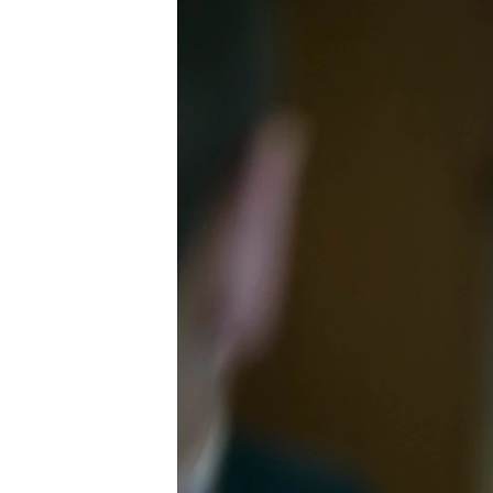
EURÓPAI UNIÓ
VILÁG
KLÍMAVÁLTOZÁS
A MÚLT TANULSÁGAI