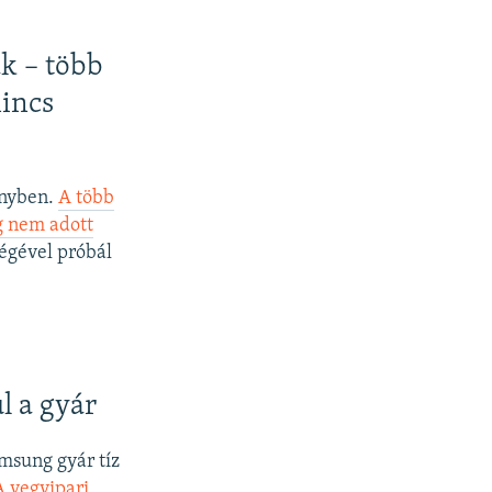
k – több
nincs
ényben.
A több
g nem adott
ségével próbál
l a gyár
amsung gyár tíz
A vegyipari