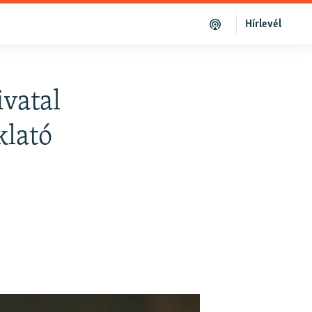
Hírlevél
vatal
klató