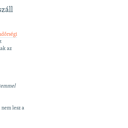
záll
ndőrségi
z
nak az
ütemmel
 nem lesz a