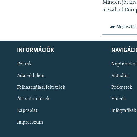
Minden jót kí
a Szabad Euró
Megosztás
INFORMÁCIÓK
NAVIGÁCI
Rólunk
Napirenden
Adatvédelem
Aktuális
Felhasználási feltételek
Podcastok
Álláshirdetések
Videók
KÖVESSEN MINKET!
Kapcsolat
Infografikák
Impresszum
Valamennyi RFE/RL weboldal