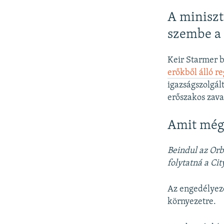
A miniszt
szembe a
Keir Starmer b
erőkből álló r
igazságszolgál
erőszakos zava
Amit még
Beindul az Orb
folytatná a Cit
Az engedélyezé
környezetre.