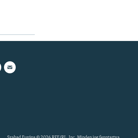
Szabad Európa © 2026 RFE/RL, Inc. Minden jog fenntartva.