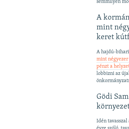
semmilyen mód
A kormán
mint négy
keret kút
A hajdú-bihari
mint négyezer
pénzt a helyz
lobbizni az új
önkormányzatn
Gödi Sams
környezet
Idén tavasszal
évre szóló, ta