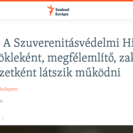
: A Szuverenitásvédelmi Hi
 ökleként, megfélemlítő, za
zetként látszik működni
Budapest
6.