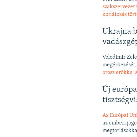
szakszervezet 
korlátozás tört
Ukrajna b
vadászgé
Volodimir Zele
megérkezését,
orosz erőkkel
Új európa
tisztségvi
Az Európai Uni
az emberi jogo
megtorlásokka