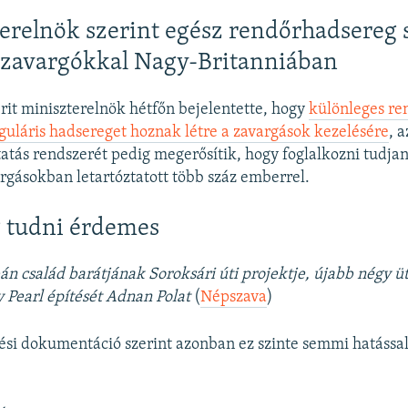
erelnök szerint egész rendőrhadsereg s
 zavargókkal Nagy-Britanniában
rit miniszterelnök hétfőn bejelentette, hogy
különleges re
eguláris hadsereget hoznak létre a zavargások kezelésére
, a
tatás rendszerét pedig megerősítik, hogy foglalkozni tudja
rgásokban letartóztatott több száz emberrel.
 tudni érdemes
án család barátjának Soroksári úti projektje, újabb négy 
y Pearl építését Adnan Polat
(
Népszava
)
si dokumentáció szerint azonban ez szinte semmi hatással