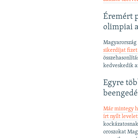
Éremért p
olimpiai 
Magyarország a
sikerdíjat fiz
összehasonlítá
kedveskedik az
Egyre töb
beengedés
Már mintegy he
írt nyílt levelet
kockázatosnak
oroszokat Magy