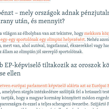
énzt – mely országok adnak pénzjutal
arany után, és mennyit?
 világon az élbolyban van azt tekintve, hogy
mekkora köz
et egy-egy sportolónak egy olimpiai helyezésért
. Nehéz azon
s, mert van, ahol autóval, ingatlannal, ékszerekkel vagy h
 állam az olimpián jól szereplő sportolóinak.
b EP-képviselő tiltakozik az oroszok k
e ellen
tven európai parlamenti képviselő aláírta azt az Európai 
, amelyben sürgős intézkedésre szólítják fel a brüsszeli tes
 tartják, hogy a magyar kormány könnyített módon enged
arországra és ezzel a teljes schengeni övezetbe. Szijjártó P