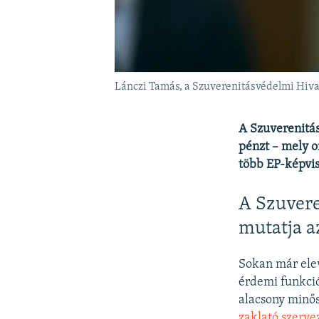
Lánczi Tamás, a Szuverenitásvédelmi Hiva
A Szuverenitás
pénzt – mely o
több EP-képvis
A Szuvere
mutatja az
Sokan már elev
érdemi funkció
alacsony minős
zaklató szerv