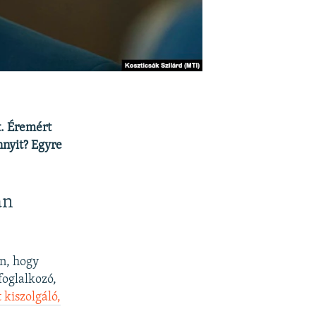
t. Éremért
nnyit? Egyre
an
án, hogy
foglalkozó,
 kiszolgáló,