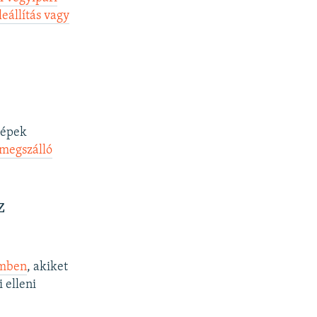
eállítás vagy
gépek
 megszálló
z
emben
, akiket
 elleni