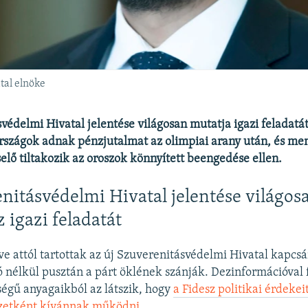
tal elnöke
védelmi Hivatal jelentése világosan mutatja igazi feladatá
rszágok adnak pénzjutalmat az olimpiai arany után, és me
elő tiltakozik az oroszok könnyített beengedése ellen.
nitásvédelmi Hivatal jelentése világos
 igazi feladatát
e attól tartottak az új Szuverenitásvédelmi Hivatal kapcs
 nélkül pusztán a párt öklének szánják. Dezinformációval 
égű anyagaikból az látszik, hogy
a Fidesz politikai érdekeit
ezetként kívánnak működni
.