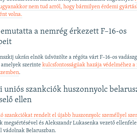
ugyanakkor nem tud arról, hogy bármilyen érdemi gyártásl
ént volna.
emutatta a nemrég érkezett F–16-os
peit
nszkij ukrán elnök üdvözölte a régóta várt F–16-os vadász
 amelyek szerinte
kulcsfontosságúak hazája védelméhez a
 szemben
.
i uniós szankciók huszonnyolc belarus
selő ellen
ó szankciókat rendelt el újabb huszonnyolc személlyel sz
k megsértésével és Alekszandr Lukasenka vezető ellenfelei
l vádolnak Belaruszban.