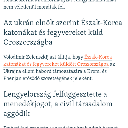
romák szerint az önkormányzat eddigi munkatársai
nem véletlenül mondtak fel.
Az ukrán elnök szerint Észak-Korea
katonákat és fegyvereket küld
Oroszországba
Volodimir Zelenszkij azt állítja, hogy
Észak-Korea
katonákat és fegyvereket küldött Oroszországba
az
Ukrajna elleni háború támogatására a Kreml és
Phenjan erősödő szövetségének jeleként.
Lengyelország felfüggesztette a
menedékjogot, a civil társadalom
aggódik