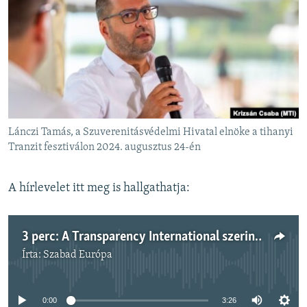
EURÓPAI UNIÓ
VILÁG
KLÍMAVÁLTOZÁS
A MÚLT TANULSÁGAI
KÖVESSEN MINKET!
Lánczi Tamás, a Szuverenitásvédelmi Hivatal elnöke a tihanyi
Tranzit fesztiválon 2024. augusztus 24-én
Valamennyi RFE/RL weboldal
A hírlevelet itt meg is hallgathatja:
3 perc: A Transparency International szerint törvényt sértett a Szuverenitásvédelmi Hivatal eljárása
Írta:
Szabad Európa
Jelenleg nincs elérhető tartalom
0:00
3:26