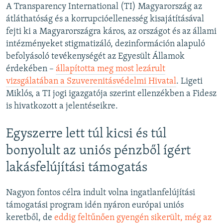
A Transparency International (TI) Magyarország az
átláthatóság és a korrupcióellenesség kisajátításával
fejti ki a Magyarországra káros, az országot és az állami
intézményeket stigmatizáló, dezinformáción alapuló
befolyásoló tevékenységét az Egyesült Államok
érdekében –
állapította meg most lezárult
vizsgálatában a Szuverenitásvédelmi Hivatal
. Ligeti
Miklós, a TI jogi igazgatója szerint ellenzékben a Fidesz
is hivatkozott a jelentéseikre.
Egyszerre lett túl kicsi és túl
bonyolult az uniós pénzből ígért
lakásfelújítási támogatás
Nagyon fontos célra indult volna ingatlanfelújítási
támogatási program idén nyáron európai uniós
keretből, de
eddig feltűnően gyengén sikerült, még az