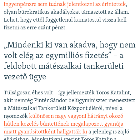
ingyenpénzre sem tudnak jelentkezni az érintettek
,
olyan bürokratikus akadályokat támasztott az állam.
Lehet, hogy ettől függetlenül kamatostul vissza kell
fizetni az erre szánt pénzt.
„Mindenki ki van akadva, hogy nem
volt elég az egymilliós fizetés” – a
feldobott mátészalkai tankerületi
vezető ügye
Túlságosan éhes volt – így jellemezték Törös Katalint,
akit nemrég Pintér Sándor belügyminiszter menesztett
a Mátészalkai Tankerületi Központ éléről, mivel a
nyomozók
különösen nagy vagyoni hátrányt okozó
hűtlen kezelés bűntettének megalapozott gyanúja
miatt gyanúsítottként hallgatták ki
a jelenleg is zajló
eljárásban. Munkatársai szerint Törös Katalin a