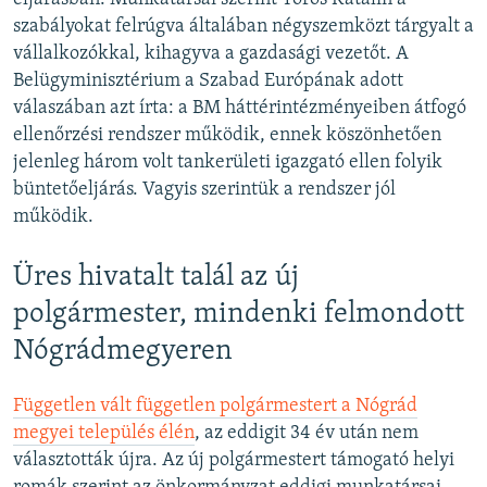
szabályokat felrúgva általában négyszemközt tárgyalt a
vállalkozókkal, kihagyva a gazdasági vezetőt. A
Belügyminisztérium a Szabad Európának adott
válaszában azt írta: a BM háttérintézményeiben átfogó
ellenőrzési rendszer működik, ennek köszönhetően
jelenleg három volt tankerületi igazgató ellen folyik
büntetőeljárás. Vagyis szerintük a rendszer jól
működik.
Üres hivatalt talál az új
polgármester, mindenki felmondott
Nógrádmegyeren
Független vált független polgármestert a Nógrád
megyei település élén
, az eddigit 34 év után nem
választották újra. Az új polgármestert támogató helyi