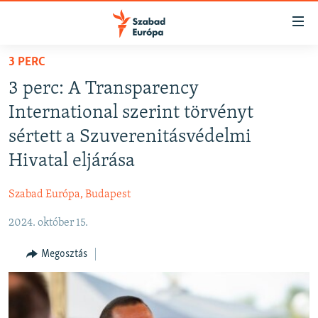
Akadálymentes
mód
Ugrás
3 PERC
a
NAPIRENDEN
3 perc: A Transparency
fő
AKTUÁLIS
oldalra
International szerint törvényt
PODCASTOK
Ugrás
sértett a Szuverenitásvédelmi
a
VIDEÓK
Hivatal eljárása
tartalomjegyzékre
ELEMZŐ
Ugrás
Szabad Európa, Budapest
a
NER15
keresésre
2024. október 15.
SZABADON
TÁRSADALOM
Megosztás
DEMOKRÁCIA
A PÉNZ NYOMÁBAN