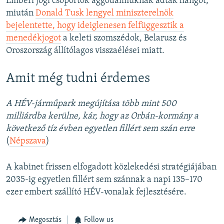
Emberi jogi csoportok aggodalmuknak adtak hangot,
miután
Donald Tusk lengyel miniszterelnök
bejelentette, hogy ideiglenesen felfüggesztik a
menedékjogot
a keleti szomszédok, Belarusz és
Oroszország állítólagos visszaélései miatt.
Amit még tudni érdemes
A HÉV-járműpark megújítása több mint 500
milliárdba kerülne, kár, hogy az Orbán-kormány a
következő tíz évben egyetlen fillért sem szán erre
(
Népszava
)
A kabinet frissen elfogadott közlekedési stratégiájában
2035-ig egyetlen fillért sem szánnak a napi 135–170
ezer embert szállító HÉV-vonalak fejlesztésére.
Megosztás
Follow us