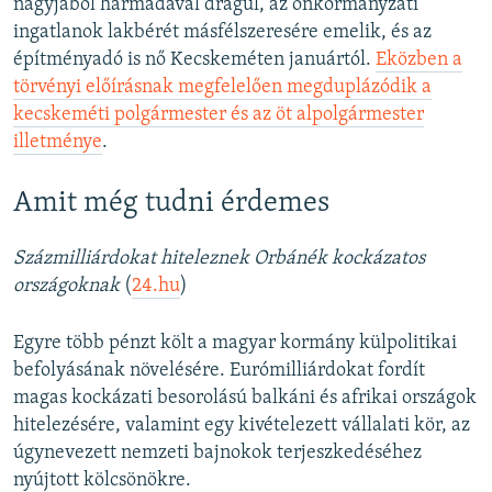
nagyjából harmadával drágul, az önkormányzati
ingatlanok lakbérét másfélszeresére emelik, és az
építményadó is nő Kecskeméten januártól.
Eközben a
törvényi előírásnak megfelelően megduplázódik a
kecskeméti polgármester és az öt alpolgármester
illetménye
.
Amit még tudni érdemes
Százmilliárdokat hiteleznek Orbánék kockázatos
országoknak
(
24.hu
)
Egyre több pénzt költ a magyar kormány külpolitikai
befolyásának növelésére. Eurómilliárdokat fordít
magas kockázati besorolású balkáni és afrikai országok
hitelezésére, valamint egy kivételezett vállalati kör, az
úgynevezett nemzeti bajnokok terjeszkedéséhez
nyújtott kölcsönökre.