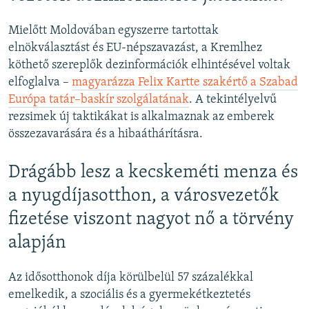
Mielőtt Moldovában egyszerre tartottak
elnökválasztást és EU-népszavazást, a Kremlhez
köthető szereplők dezinformációk elhintésével voltak
elfoglalva –
magyarázza Felix Kartte szakértő a Szabad
Európa tatár–baskír szolgálatának
. A tekintélyelvű
rezsimek új taktikákat is alkalmaznak az emberek
összezavarására és a hibaáthárításra.
Drágább lesz a kecskeméti menza és
a nyugdíjasotthon, a városvezetők
fizetése viszont nagyot nő a törvény
alapján
Az idősotthonok díja körülbelül 57 százalékkal
emelkedik, a szociális és a gyermekétkeztetés