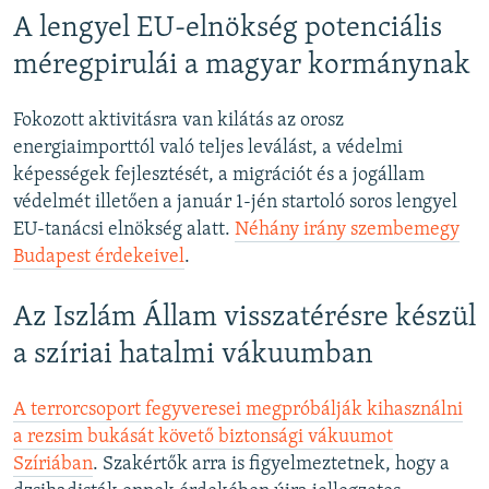
A lengyel EU-elnökség potenciális
méregpirulái a magyar kormánynak
Fokozott aktivitásra van kilátás az orosz
energiaimporttól való teljes leválást, a védelmi
képességek fejlesztését, a migrációt és a jogállam
védelmét illetően a január 1-jén startoló soros lengyel
EU-tanácsi elnökség alatt.
Néhány irány szembemegy
Budapest érdekeivel
.
Az Iszlám Állam visszatérésre készül
a szíriai hatalmi vákuumban
A terrorcsoport fegyveresei megpróbálják kihasználni
a rezsim bukását követő biztonsági vákuumot
Szíriában
. Szakértők arra is figyelmeztetnek, hogy a