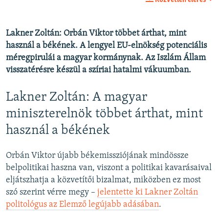
Közvetlen elérés
Lakner Zoltán: Orbán Viktor többet árthat, mint
használ a békének. A lengyel EU-elnökség potenciális
méregpirulái a magyar kormánynak. Az Iszlám Állam
visszatérésre készül a szíriai hatalmi vákuumban.
Lakner Zoltán: A magyar
miniszterelnök többet árthat, mint
használ a békének
Orbán Viktor újabb békemissziójának mindössze
belpolitikai haszna van, viszont a politikai kavarásaival
eljátszhatja a közvetítői bizalmat, miközben ez most
szó szerint vérre megy –
jelentette ki Lakner Zoltán
politológus az Elemző legújabb adásában
.