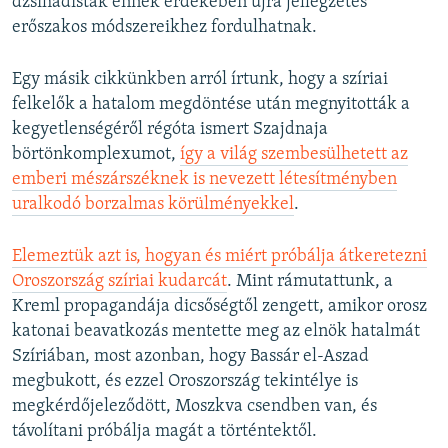
dzsihadisták ennek érdekében újra jellegzetes
erőszakos módszereikhez fordulhatnak.
Egy másik cikkünkben arról írtunk, hogy a szíriai
felkelők a hatalom megdöntése után megnyitották a
kegyetlenségéről régóta ismert Szajdnaja
börtönkomplexumot,
így a világ szembesülhetett az
emberi mészárszéknek is nevezett létesítményben
uralkodó borzalmas körülményekkel
.
Elemeztük azt is, hogyan és miért próbálja átkeretezni
Oroszország szíriai kudarcát
. Mint rámutattunk, a
Kreml propagandája dicsőségtől zengett, amikor orosz
katonai beavatkozás mentette meg az elnök hatalmát
Szíriában, most azonban, hogy Bassár el-Aszad
megbukott, és ezzel Oroszország tekintélye is
megkérdőjeleződött, Moszkva csendben van, és
távolítani próbálja magát a történtektől.