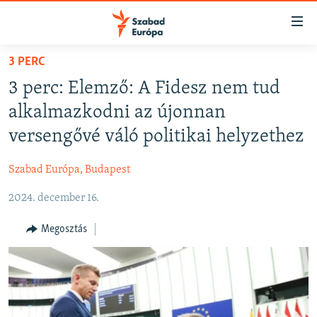
Akadálymentes
mód
Ugrás
3 PERC
a
NAPIRENDEN
3 perc: Elemző: A Fidesz nem tud
fő
AKTUÁLIS
oldalra
alkalmazkodni az újonnan
PODCASTOK
Ugrás
versengővé váló politikai helyzethez
a
VIDEÓK
tartalomjegyzékre
Szabad Európa, Budapest
ELEMZŐ
Ugrás
a
2024. december 16.
NER15
keresésre
SZABADON
Megosztás
TÁRSADALOM
DEMOKRÁCIA
A PÉNZ NYOMÁBAN