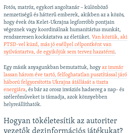
Fotós, matróz, egykori angoltanár – különböző
nemzetiségű és hátterű emberek, akikben az a közös,
hogy évek óta Kelet-Ukrajna legforróbb pontjain
végeznek vagy koordinálnak humanitárius munkát,
rendszeresen kockáztatva az életüket.
Van köztük, aki
PTSD-vel küzd, más jó eséllyel célpontként van
nyilvántartva, de egyikőjük sem tervez hazatérni
.
Egy másik anyagunkban bemutattuk, hogy
az immár
lassan három éve tartó, felfoghatatlan pusztítással járó
háború felgyorsította Ukrajna átállását a tiszta
energiára
, és bár az orosz inváziós hadsereg a nap- és
szélerőműveket is támadja, azok könnyebben
helyreállíthatók.
Hogyan tökéletesítik az autoriter
vezetők dezinformációs játékukat?