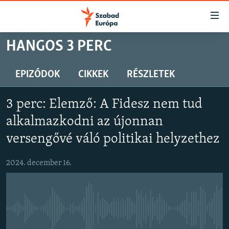
Akadálymentes
mód
Ugrás
HANGOS 3 PERC
a
NAPIRENDEN
fő
AKTUÁLIS
EPIZÓDOK
CIKKEK
RÉSZLETEK
oldalra
PODCASTOK
Ugrás
3 perc: Elemző: A Fidesz nem tud
a
VIDEÓK
tartalomjegyzékre
alkalmazkodni az újonnan
ELEMZŐ
Ugrás
versengővé váló politikai helyzethez
a
NER15
keresésre
2024. december 16.
SZABADON
TÁRSADALOM
DEMOKRÁCIA
Jelenleg nincs elérhető tartalom
A PÉNZ NYOMÁBAN