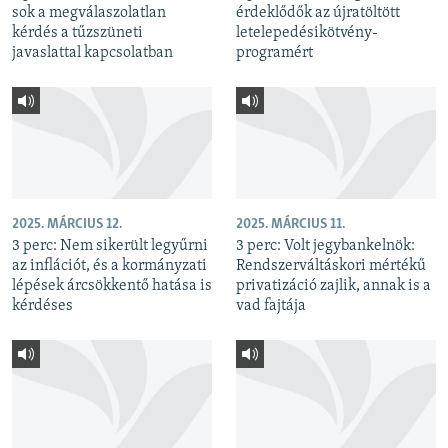
sok a megválaszolatlan
érdeklődők az újratöltött
kérdés a tűzszüneti
letelepedésikötvény-
javaslattal kapcsolatban
programért
2025. MÁRCIUS 12.
2025. MÁRCIUS 11.
3 perc: Nem sikerült legyűrni
3 perc: Volt jegybankelnök:
az inflációt, és a kormányzati
Rendszerváltáskori mértékű
lépések árcsökkentő hatása is
privatizáció zajlik, annak is a
kérdéses
vad fajtája