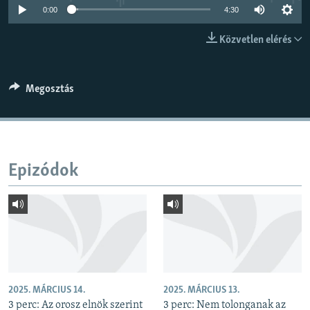
0:00
4:30
EURÓPAI UNIÓ
VILÁG
Közvetlen elérés
KLÍMAVÁLTOZÁS
A MÚLT TANULSÁGAI
Megosztás
KÖVESSEN MINKET!
Epizódok
Valamennyi RFE/RL weboldal
2025. MÁRCIUS 14.
2025. MÁRCIUS 13.
3 perc: Az orosz elnök szerint
3 perc: Nem tolonganak az