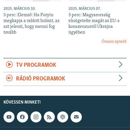
2025. MÁRCIUS 10.
2025. MÁRCIUS 07.
3 perc: Elemző: Ha Putyin
3 perc: Magyarország
megkapja a rablott holmit, az
elszigetelte magát az EU-s
azt jelenti, hogy menni fog
konszenzustól Ukrajna
tovább
ügyében
Összes epizód
TV PROGRAMOK
RÁDIÓ PROGRAMOK
KÖVESSEN MINKET!