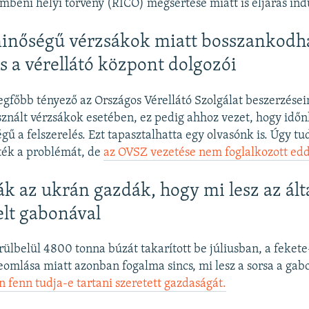
mbeni helyi törvény (RICO) megsértése miatt is eljárás ind
inőségű vérzsákok miatt bosszankodh
s a vérellátó központ dolgozói
legfőbb tényező az Országos Vérellátó Szolgálat beszerzései
znált vérzsákok esetében, ez pedig ahhoz vezet, hogy idő
ű a felszerelés. Ezt tapasztalhatta egy olvasónk is. Úgy tu
ték a problémát, de
az OVSZ vezetése nem foglalkozott edd
k az ukrán gazdák, hogy mi lesz az ált
lt gabonával
rülbelül 4800 tonna búzát takarított be júliusban, a fekete
eomlása miatt azonban fogalma sincs, mi lesz a sorsa a ga
n fenn tudja-e tartani szeretett gazdaságát.