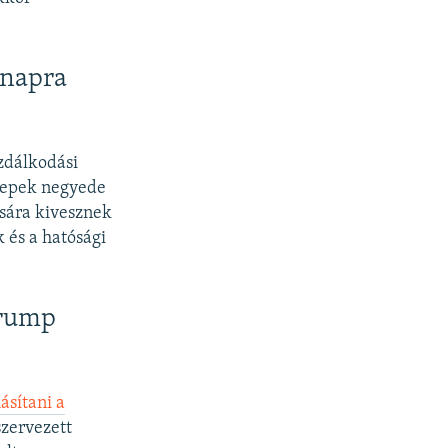
ónapra
azdálkodási
elepek negyede
ására kivesznek
 és a hatósági
Trump
sítani a
szervezett