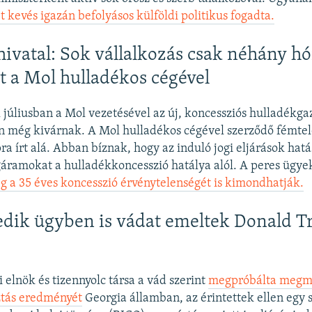
 kevés igazán befolyásos külföldi politikus fogadta.
vatal: Sok vállalkozás csak néhány h
t a Mol hulladékos cégével
l júliusban a Mol vezetésével az új, koncessziós hulladékg
an még kivárnak. A Mol hulladékos cégével szerződő fémt
ra írt alá. Abban bíznak, hogy az induló jogi eljárások hat
áramokat a hulladékkoncesszió hatálya alól. A peres ügyek
g a 35 éves koncesszió érvénytelenségét is kimondhatják.
edik ügyben is vádat emeltek Donald 
 elnök és tizennyolc társa a vád szerint
megpróbálta megmá
ztás eredményét
Georgia államban, az érintettek ellen egy 