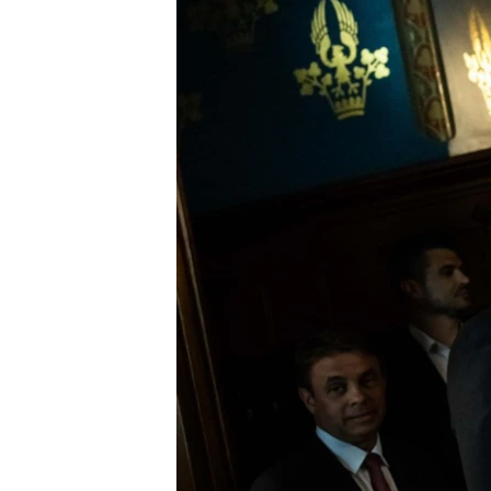
EURÓPAI UNIÓ
VILÁG
KLÍMAVÁLTOZÁS
A MÚLT TANULSÁGAI