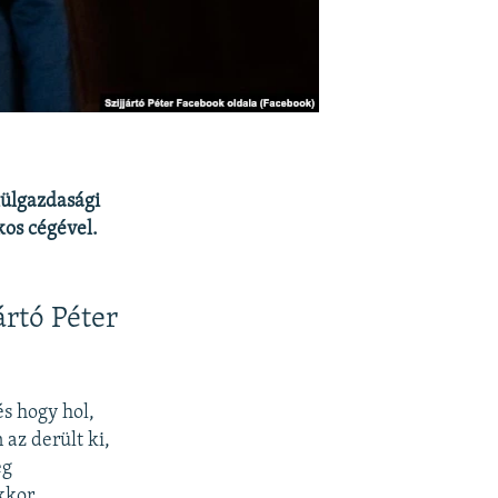
külgazdasági
kos cégével.
ártó Péter
s hogy hol,
 az derült ki,
eg
kkor