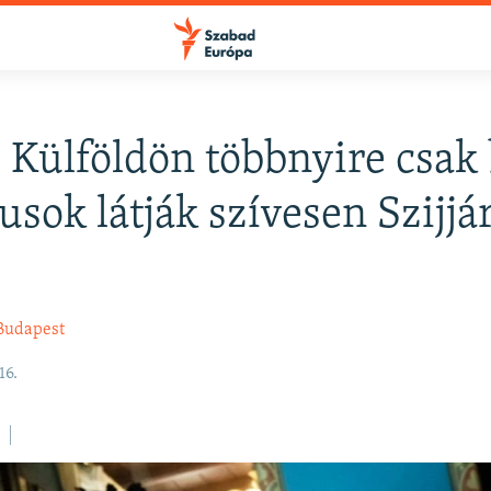
: Külföldön többnyire csak 
kusok látják szívesen Szijjá
Budapest
16.