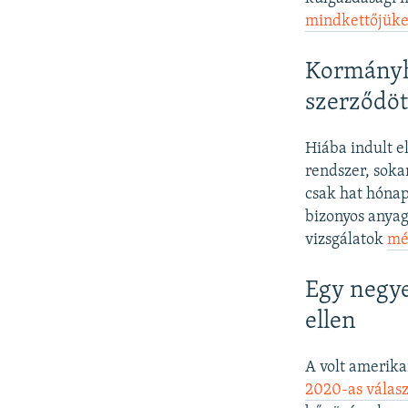
mindkettőjüket
Kormányhi
szerződöt
Hiába indult e
rendszer, sok
csak hat hónap
bizonyos anyag
vizsgálatok
mé
Egy negy
ellen
A volt amerikai
2020-as válas