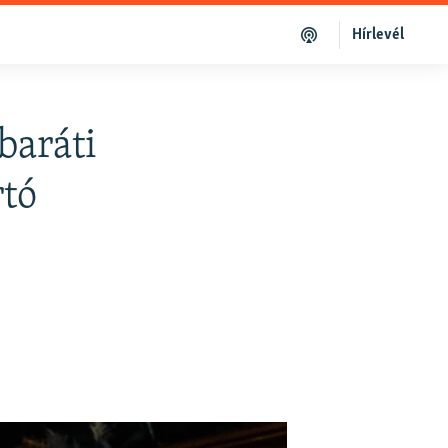
Hírlevél
baráti
rtó