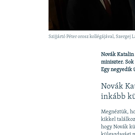
Szijjártó Péter orosz kollégájával, Szergej
Novák Katalin 
miniszter. Sok
Egy negyedik 
Novák Kat
inkább kü
Megnéztük, hov
kikkel találko
hogy Novák külp
külgazdasági m