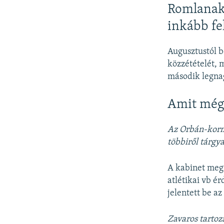
Romlanak 
inkább fe
Augusztustól b
közzétételét,
második legna
Amit még
Az Orbán-kormá
többiről tárgy
A kabinet megí
atlétikai vb é
jelentett be az
Zavaros tartoz