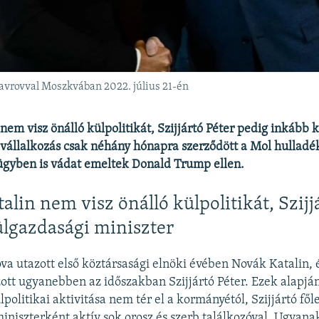
 Lavrovval Moszkvában 2022. július 21-én
nem visz önálló külpolitikát, Szijjártó Péter pedig inkább 
 vállalkozás csak néhány hónapra szerződött a Mol hulladé
ügyben is vádat emeltek Donald Trump ellen.
alin nem visz önálló külpolitikát, Szijj
lgazdasági miniszter
a utazott első köztársasági elnöki évében Novák Katalin, é
zott ugyanebben az időszakban Szijjártó Péter. Ezek alapján
olitikai aktivitása nem tér el a kormányétól, Szijjártó fől
iniszterként aktív sok orosz és szerb találkozóval. Ugyana