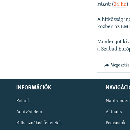
részét
(
24.hu
)
A hitközség in
közben az EMIH
Minden jót kí
a Szabad Euró
Megosztás
INFORMÁCIÓK
NAVIGÁCI
Rólunk
Napirenden
Adatvédelem
Aktuális
Felhasználási feltételek
Podcastok