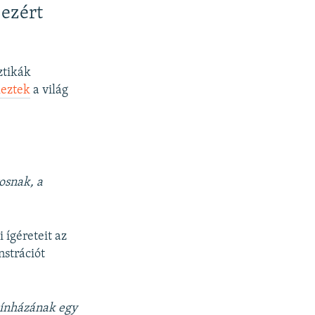
 ezért
ztikák
keztek
a világ
osnak, a
 ígéreteit az
nstrációt
zínházának egy