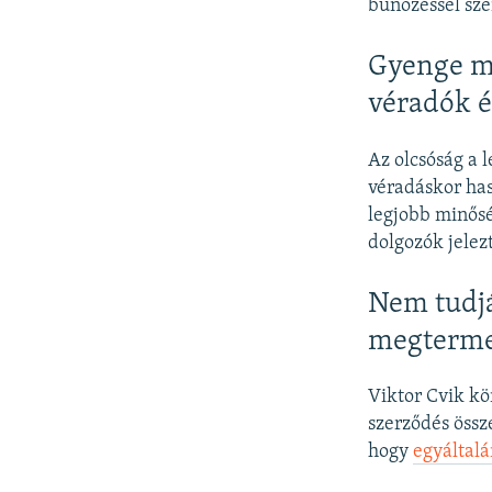
bűnözéssel sze
Gyenge m
véradók é
Az olcsóság a 
véradáskor has
legjobb minőség
dolgozók jelez
Nem tudjá
megterme
Viktor Cvik kö
szerződés össz
hogy
egyáltalá