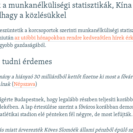
a munkanélküliségi statisztikák, Kína
lhagy a közlésükkel
eszüntetik a korcsoportok szerinti munkanélküliségi statis
 miután
az utóbbi hónapokban rendre kedvezőtlen hírek ér
gyobb gazdaságából.
 tudni érdemes
ny a hiányzó 30 milliárdból kettőt fizetne ki most a fővár
alnak
(
Népszava
)
gérte Budapestnek, hogy legalább részben teljesíti korábbi
rdekében. A lap értesülése szerint a főváros korábban demo
 atlétikai stadion elé pénteken fél négyre, de most lefújták.
ás miatt árverezték Köves Slomóék állami pénzből épülő s