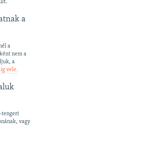
ult.
atnak a
nél a
nként nem a
djuk, a
ig vele.
aluk
-tengeri
bonának, vagy