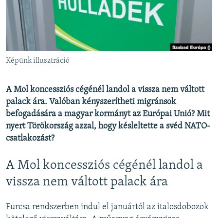
EURÓPAI UNIÓ
VILÁG
KLÍMAVÁLTOZÁS
A MÚLT TANULSÁGAI
Képünk illusztráció
KÖVESSEN MINKET!
A Mol koncessziós cégénél landol a vissza nem váltott
palack ára. Valóban kényszerítheti migránsok
befogadására a magyar kormányt az Európai Unió? Mit
nyert Törökország azzal, hogy késleltette a svéd NATO-
Valamennyi RFE/RL weboldal
csatlakozást?
A Mol koncessziós cégénél landol a
vissza nem váltott palack ára
Furcsa rendszerben indul el januártól az italosdobozok