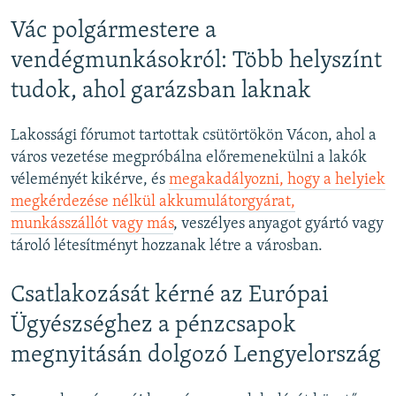
Vác polgármestere a
vendégmunkásokról: Több helyszínt
tudok, ahol garázsban laknak
Lakossági fórumot tartottak csütörtökön Vácon, ahol a
város vezetése megpróbálna előremenekülni a lakók
véleményét kikérve, és
megakadályozni, hogy a helyiek
megkérdezése nélkül akkumulátorgyárat,
munkásszállót vagy más
, veszélyes anyagot gyártó vagy
tároló létesítményt hozzanak létre a városban.
Csatlakozását kérné az Európai
Ügyészséghez a pénzcsapok
megnyitásán dolgozó Lengyelország