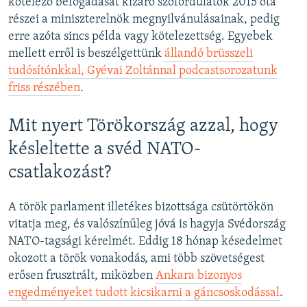
kötelező befogadását kizáró szófordulatok 2015 óta
részei a miniszterelnök megnyilvánulásainak, pedig
erre azóta sincs példa vagy kötelezettség. Egyebek
mellett erről is beszélgettünk
állandó brüsszeli
tudósítónkkal, Gyévai Zoltánnal podcastsorozatunk
friss részében
.
Mit nyert Törökország azzal, hogy
késleltette a svéd NATO-
csatlakozást?
A török parlament illetékes bizottsága csütörtökön
vitatja meg, és valószínűleg jóvá is hagyja Svédország
NATO-tagsági kérelmét. Eddig 18 hónap késedelmet
okozott a török vonakodás, ami több szövetségest
erősen frusztrált, miközben
Ankara bizonyos
engedményeket tudott kicsikarni
a gáncsoskodással
.