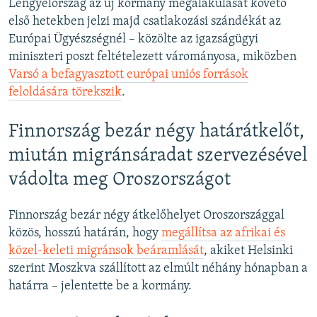
Lengyelország az új kormány megalakulását követő
első hetekben jelzi majd csatlakozási szándékát az
Európai Ügyészségnél – közölte az igazságügyi
miniszteri poszt feltételezett várományosa, miközben
Varsó a befagyasztott európai uniós források
feloldására törekszik
.
Finnország bezár négy határátkelőt,
miután migránsáradat szervezésével
vádolta meg Oroszországot
Finnország bezár négy átkelőhelyet Oroszországgal
közös, hosszú határán, hogy
megállítsa az afrikai és
közel-keleti migránsok beáramlását
, akiket Helsinki
szerint Moszkva szállított az elmúlt néhány hónapban a
határra – jelentette be a kormány.