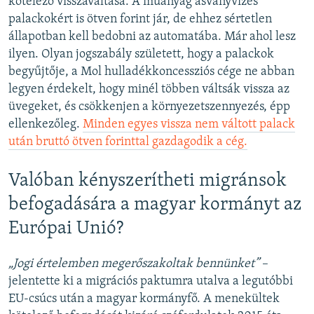
kötelező visszaváltása. A műanyag ásványvizes
palackokért is ötven forint jár, de ehhez sértetlen
állapotban kell bedobni az automatába. Már ahol lesz
ilyen. Olyan jogszabály született, hogy a palackok
begyűjtője, a Mol hulladékkoncessziós cége ne abban
legyen érdekelt, hogy minél többen váltsák vissza az
üvegeket, és csökkenjen a környezetszennyezés, épp
ellenkezőleg.
Minden egyes vissza nem váltott palack
után bruttó ötven forinttal gazdagodik a cég.
Valóban kényszerítheti migránsok
befogadására a magyar kormányt az
Európai Unió?
„Jogi értelemben megerőszakoltak bennünket”
–
jelentette ki a migrációs paktumra utalva a legutóbbi
EU-csúcs után a magyar kormányfő. A menekültek