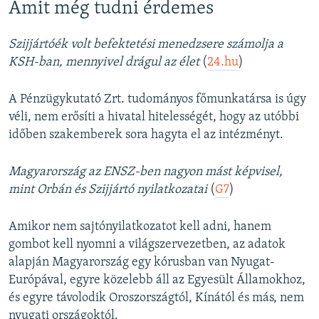
Amit még tudni érdemes
Szijjártóék volt befektetési menedzsere számolja a
KSH-ban, mennyivel drágul az élet
(
24.hu
)
A Pénzügykutató Zrt. tudományos főmunkatársa is úgy
véli, nem erősíti a hivatal hitelességét, hogy az utóbbi
időben szakemberek sora hagyta el az intézményt.
Magyarország az ENSZ-ben nagyon mást képvisel,
mint Orbán és Szijjártó nyilatkozatai
(
G7
)
Amikor nem sajtónyilatkozatot kell adni, hanem
gombot kell nyomni a világszervezetben, az adatok
alapján Magyarország egy kórusban van Nyugat-
Európával, egyre közelebb áll az Egyesült Államokhoz,
és egyre távolodik Oroszországtól, Kínától és más, nem
nyugati országoktól.