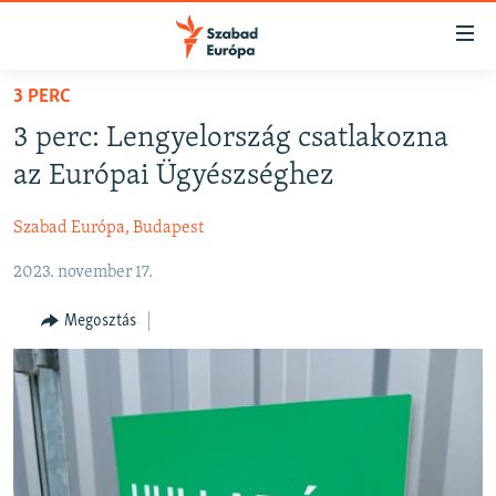
Akadálymentes
mód
Ugrás
3 PERC
a
NAPIRENDEN
3 perc: Lengyelország csatlakozna
fő
AKTUÁLIS
oldalra
az Európai Ügyészséghez
PODCASTOK
Ugrás
a
Szabad Európa, Budapest
VIDEÓK
tartalomjegyzékre
2023. november 17.
ELEMZŐ
Ugrás
a
NER15
Megosztás
keresésre
SZABADON
TÁRSADALOM
DEMOKRÁCIA
A PÉNZ NYOMÁBAN