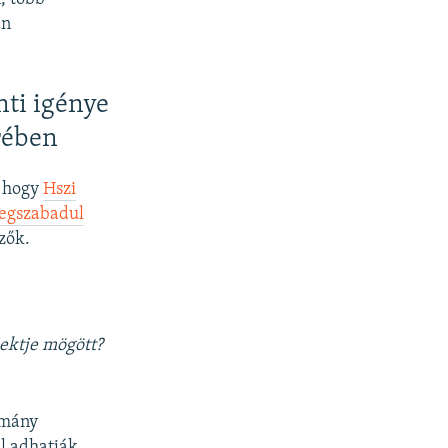
an
ti igénye
erében
, hogy
Hszi
megszabadul
zők.
jektje mögött?
rmány
al adhatják