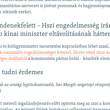
anitárius szervezet is jórészt pontosnak és hagyományos
 tekintik ezeket.
denekfelett – Hszi engedelmesség irán
bb kínai miniszter eltávolításának hátt
i és külügyminiszter menesztése kapcsolatban lehet azzal
k maximális engedelmességet követel, illetve rövid úton 
ges riválisától
a kommunista párton belül – közölték elem
 tudni érdemes
unk az ország legtitokzatosabb, hat Margit-szigetnyi rémpro
)
t méretű ingatlanfejlesztés előtt nyitotta meg az utat a ko
Gyálon. Az érintett földek birtokosai csillagászati haszonn