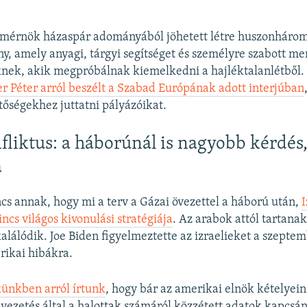
 mérnök házaspár adományából jöhetett létre huszonhárom
ny, amely anyagi, tárgyi segítséget és személyre szabott me
nek, akik megpróbálnak kiemelkedni a hajléktalanlétből
er Péter arról beszélt a Szabad Európának adott interjúban
tőségekhez juttatni pályázóikat.
fliktus: a háborúnál is nagyobb kérdés
a
cs annak, hogy mi a terv a Gázai övezettel a háború után,
I
ncs világos kivonulási stratégiája
. Az arabok attól tartanak
kalálódik. Joe Biden figyelmeztette az izraelieket a szeptem
rikai hibákra.
künkben arról írtunk
, hogy bár az amerikai elnök kételyei
 vezetés által a halottak számáról közzétett adatok kapcsán