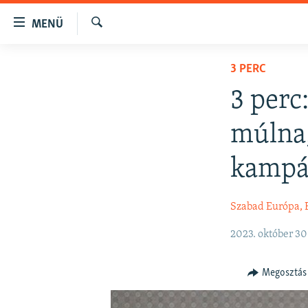
Akadálymentes
MENÜ
mód
Keresés
Ugrás
NAPIRENDEN
3 PERC
a
AKTUÁLIS
fő
3 perc
oldalra
PODCASTOK
Ugrás
múlna,
VIDEÓK
a
tartalomjegyzékre
ELEMZŐ
kampá
Ugrás
NER15
a
Szabad Európa, 
keresésre
SZABADON
TÁRSADALOM
2023. október 30
DEMOKRÁCIA
Megosztás
A PÉNZ NYOMÁBAN