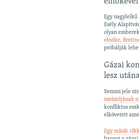
elnökével
Egy nagylelkű
Esély Alapítvá
olyan emberek
elnöke, Breitn
próbálják lehe
Gázai kon
lesz után
Semmi jele nin
inváziójának ni
konfliktus esz
elkövetett ame
Egy másik cik
hangot a gázai