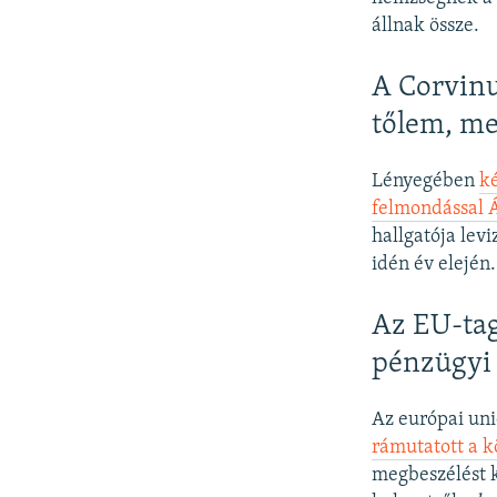
állnak össze.
A Corvinu
tőlem, me
Lényegében
ké
felmondással 
hallgatója lev
idén év elején
Az EU-tag
pénzügyi 
Az európai unió
rámutatott a kö
megbeszélést k