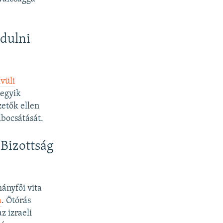
adulni
vüli
 egyik
zetők ellen
bocsátását.
Bizottság
mányfői vita
a
. Ötórás
z izraeli