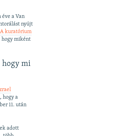
 éve a Van
ntorálást nyújt
.
A kuratórium
, hogy miként
, hogy mi
zrael
, hogy a
ber 11. után
nek adott
, több