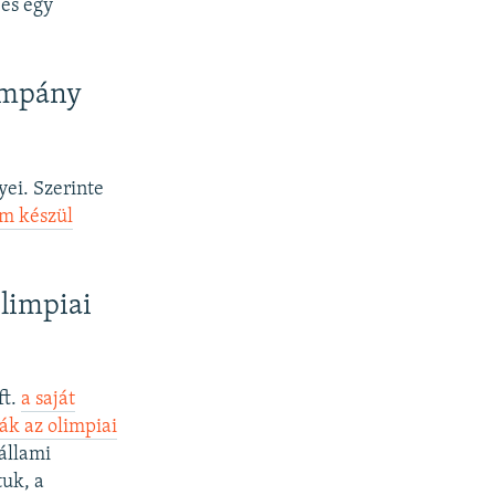
 és egy
kampány
yei. Szerinte
em készül
olimpiai
ft.
a saját
ák az olimpiai
 állami
uk, a