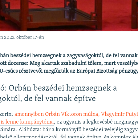
n 2023. október 17-én
rbán beszédei hemzsegnek a zagyvaságoktól, de fel vannak
ott docense: Meg akartak szabadulni tőlem, mert veszélyb
-csúcs résztvevői megfúrták az Európai Bizottság pénzügyi
ló: Orbán beszédei hemzsegnek a
októl, de fel vannak építve
szerint
amennyiben Orbán Viktoron múlna, Vlagyimir Putyin
 is lenne kampánytéma
, ez ugyanis a legkevésbé megmagy
zámára. Aláhúzta: bár a kormányfő beszédei velejéig zagyv
első ellentmondásoktól, fel vannak építve, és komplex ál