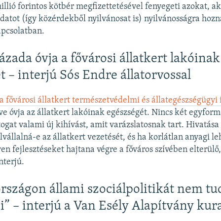
illió forintos kötbér megfizettetésével fenyegeti azokat, a
datot (így közérdekből nyilvánosat is) nyilvánosságra hoz
apcsolatban.
zada óvja a fővárosi állatkert lakóinak
t – interjú Sós Endre állatorvossal
 a fővárosi állatkert természetvédelmi és állategészségügyi 
ve óvja az állatkert lakóinak egészségét. Nincs két egyform
gat valami új kihívást, amit varázslatosnak tart. Hivatása m
lvállalná-e az állatkert vezetését, és ha korlátlan anyagi l
en fejlesztéseket hajtana végre a főváros szívében elterülő,
nterjú.
szágon állami szociálpolitikát nem t
i” – interjú a Van Esély Alapítvány kur