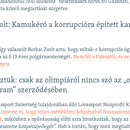
manitárius célú szünetek”
beiktatására hívva fel Gázában,
a közeli megtartását sürgetve.
olt: Kamukéró a korrupcióra épített 
így válaszolt Borkai Zsolt arra, hogy voltak-e korrupciós üg
ja az ő 13 éves polgármesterségét.
Nem fél a Fidesztől, és n
nyra.
tük: csak az olimpiáról nincs szó az „
gram” szerződésében
sport Szövetség tulajdonában álló Lovassport Nonprofit K
ismerte el, hogy teljes mértékben közpénzből finanszírozz
t
, miközben a nyilvánosság előtt arra hivatkoztak, hogy az
vesztette közpénzjellegét”.
Hab a tortán, hogy mint megtudt