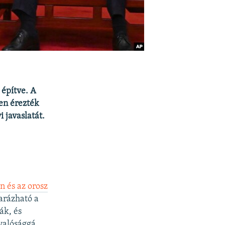
 építve. A
en érezték
 javaslatát.
 és az orosz
arázható a
ák, és
valósággá