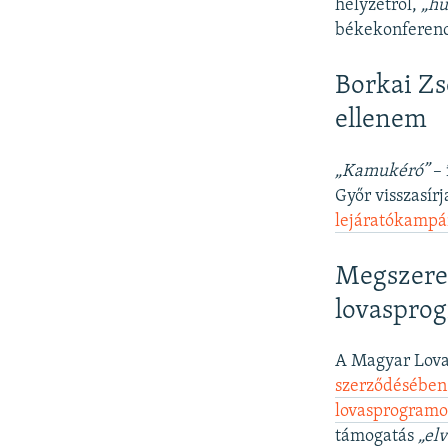
helyzetről,
„hu
békekonferenci
Borkai Zs
ellenem
„Kamukéró”
– 
Győr visszasír
lejáratókampá
Megszerez
lovaspro
A Magyar Lovas
szerződésében 
lovasprogramo
támogatás
„el