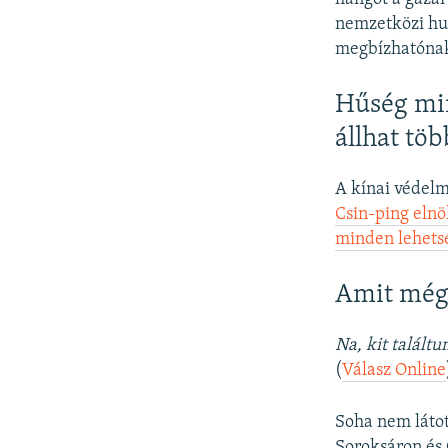
nemzetközi hum
megbízhatónak
Hűség min
állhat tö
A kínai védelm
Csin-ping elnö
minden lehetsé
Amit még
Na, kit talált
(
Válasz Online
Soha nem látot
Soroksáron és 