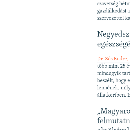
szövetség hétm
gazdálkodási a
szervezettel k
Negyedszá
egészségé
Dr. Sós Endre,
több mint 25 é
mindegyik tarto
beszélt, hogy e
lennének, mily
állatkertben. I
„Magyaror
felmutatn