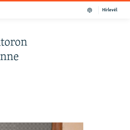
Hírlevél
ktoron
enne