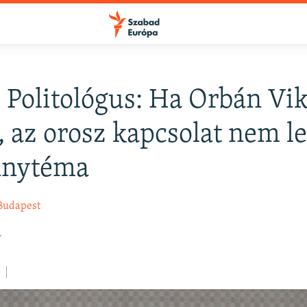
: Politológus: Ha Orbán Vi
 az orosz kapcsolat nem l
nytéma
Budapest
.