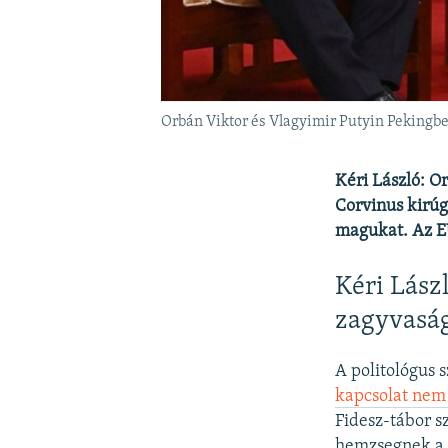
Orbán Viktor és Vlagyimir Putyin Pekingbe
Kéri László: O
Corvinus kirúg
magukat. Az EU
Kéri Lász
zagyvaság
A politológus 
kapcsolat nem
Fidesz-tábor s
hemzsegnek a b