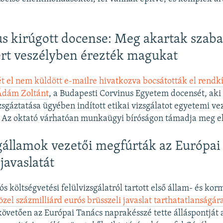
s kirúgott docense: Meg akartak szab
rt veszélyben érezték magukat
t el nem küldött e-mailre hivatkozva bocsátották el rendkí
Ádám Zoltánt
, a Budapesti Corvinus Egyetem docensét, aki
izsgáztatása ügyében indított etikai vizsgálatot egyetemi ve
. Az oktató várhatóan munkaügyi bíróságon támadja meg el
államok vezetői megfúrták az Európai 
javaslatát
s költségvetési felülvizsgálatról tartott első állam- és kor
zel százmilliárd eurós brüsszeli javaslat tarthatatlanságár
övetően az Európai Tanács naprakésszé tette álláspontját a