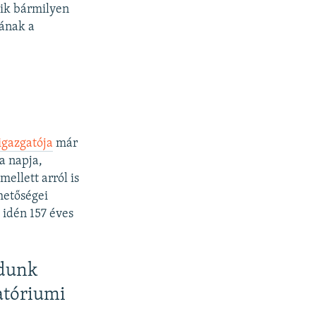
kik bármilyen
nának a
igazgatója
már
a napja,
ellett arról is
ehetőségei
 idén 157 éves
udunk
atóriumi