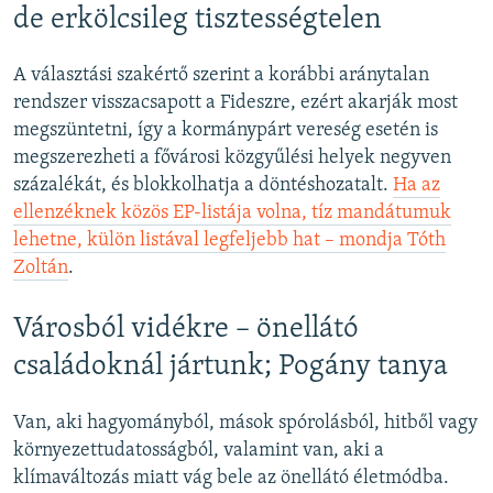
de erkölcsileg tisztességtelen
A választási szakértő szerint a korábbi aránytalan
rendszer visszacsapott a Fideszre, ezért akarják most
megszüntetni, így a kormánypárt vereség esetén is
megszerezheti a fővárosi közgyűlési helyek negyven
százalékát, és blokkolhatja a döntéshozatalt.
Ha az
ellenzéknek közös EP-listája volna, tíz mandátumuk
lehetne, külön listával legfeljebb hat – mondja Tóth
Zoltán
.
Városból vidékre – önellátó
családoknál jártunk; Pogány tanya
Van, aki hagyományból, mások spórolásból, hitből vagy
környezettudatosságból, valamint van, aki a
klímaváltozás miatt vág bele az önellátó életmódba.