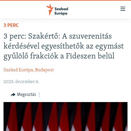
Akadálymentes
mód
Ugrás
3 PERC
a
NAPIRENDEN
3 perc: Szakértő: A szuverenitás
fő
AKTUÁLIS
oldalra
kérdésével egyesíthetők az egymást
PODCASTOK
Ugrás
gyűlölő frakciók a Fideszen belül
a
VIDEÓK
tartalomjegyzékre
Szabad Európa, Budapest
ELEMZŐ
Ugrás
a
2023. december 4.
NER15
keresésre
SZABADON
Megosztás
TÁRSADALOM
DEMOKRÁCIA
A PÉNZ NYOMÁBAN