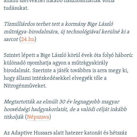
állami szerveknél inkább hasznosíthatták volna
tudásukat.
Tízmilliárdos terhet tett a kormány Bige László
műtrágya-birodalmára, új technológiával kerülné ki a
sarcot
(
24.hu
)
Szintet lépett a Bige László körül évek óta folyó háború:
különadó nyomhatja agyon a műtrágyakirály
birodalmát. Szerinte a játék továbbra is arra megy ki,
hogy állami intézkedésekkel elvegyék tőle a
Nitrogénműveket.
Megtartották az elmúlt 30 év legnagyobb magyar
honvédségi hadgyakorlatát, de a valódi célját inkább
titkolják
(
Népszava
)
Az Adaptive Hussars alatt hatezer katonát és hétszáz