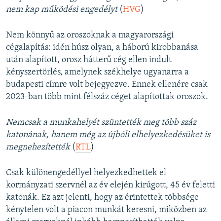
nem kap működési engedélyt
(
HVG
)
Nem könnyű az oroszoknak a magyarországi
cégalapítás: idén húsz olyan, a háború kirobbanása
után alapított, orosz hátterű cég ellen indult
kényszertörlés, amelynek székhelye ugyanarra a
budapesti címre volt bejegyezve. Ennek ellenére csak
2023-ban több mint félszáz céget alapítottak oroszok.
Nemcsak a munkahelyét szüntették meg több száz
katonának, hanem még az újbóli elhelyezkedésüket is
megnehezítették
(
RTL
)
Csak különengedéllyel helyezkedhettek el
kormányzati szervnél az év elején kirúgott, 45 év feletti
katonák. Ez azt jelenti, hogy az érintettek többsége
kénytelen volt a piacon munkát keresni, miközben az