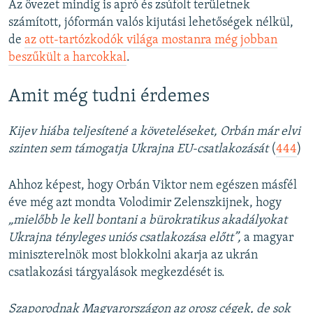
Az övezet mindig is apró és zsúfolt területnek
számított, jóformán valós kijutási lehetőségek nélkül,
de
az ott-tartózkodók világa mostanra még jobban
beszűkült a harcokkal
.
Amit még tudni érdemes
Kijev hiába teljesítené a követeléseket, Orbán már elvi
szinten sem támogatja Ukrajna EU-csatlakozását
(
444
)
Ahhoz képest, hogy Orbán Viktor nem egészen másfél
éve még azt mondta Volodimir Zelenszkijnek, hogy
„mielőbb le kell bontani a bürokratikus akadályokat
Ukrajna tényleges uniós csatlakozása előtt”,
a magyar
miniszterelnök most blokkolni akarja az ukrán
csatlakozási tárgyalások megkezdését is.
Szaporodnak Magyarországon az orosz cégek, de sok