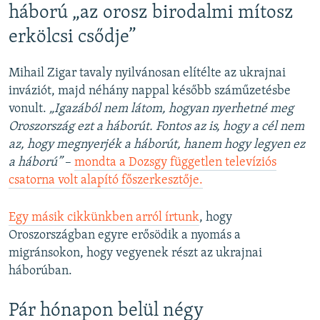
háború „az orosz birodalmi mítosz
erkölcsi csődje”
Mihail Zigar tavaly nyilvánosan elítélte az ukrajnai
inváziót, majd néhány nappal később száműzetésbe
vonult.
„Igazából nem látom, hogyan nyerhetné meg
Oroszország ezt a háborút. Fontos az is, hogy a cél nem
az, hogy megnyerjék a háborút, hanem hogy legyen ez
a háború”
–
mondta a Dozsgy független televíziós
csatorna volt alapító főszerkesztője.
Egy másik cikkünkben arról írtunk
, hogy
Oroszországban egyre erősödik a nyomás a
migránsokon, hogy vegyenek részt az ukrajnai
háborúban.
Pár hónapon belül négy