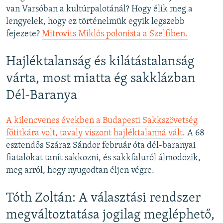
van Varsóban a kultúrpalotánál? Hogy élik meg a
lengyelek, hogy ez történelmük egyik legszebb
fejezete?
Mitrovits Miklós polonista a Szelfiben.
Hajléktalanság és kilátástalanság
várta, most miatta ég sakklázban
Dél-Baranya
A kilencvenes években a Budapesti Sakkszövetség
főtitkára volt, tavaly viszont hajléktalanná vált
. A 68
esztendős Száraz Sándor február óta dél-baranyai
fiatalokat tanít sakkozni, és sakkfaluról álmodozik,
meg arról, hogy nyugodtan éljen végre.
Tóth Zoltán: A választási rendszer
megváltoztatása jogilag megléphető,