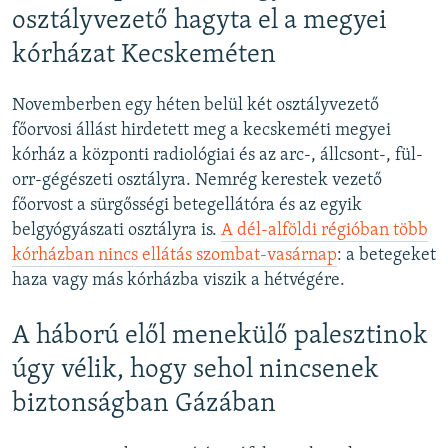
osztályvezető hagyta el a megyei
kórházat Kecskeméten
Novemberben egy héten belül két osztályvezető
főorvosi állást hirdetett meg a kecskeméti megyei
kórház a központi radiológiai és az arc-, állcsont-, fül-
orr-gégészeti osztályra. Nemrég kerestek vezető
főorvost a sürgősségi betegellátóra és az egyik
belgyógyászati osztályra is.
A dél-alföldi régióban több
kórházban nincs ellátás szombat-vasárnap
: a betegeket
haza vagy más kórházba viszik a hétvégére.
A háború elől menekülő palesztinok
úgy vélik, hogy sehol nincsenek
biztonságban Gázában