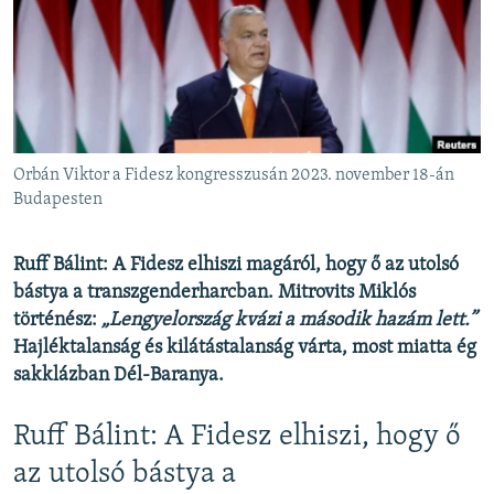
EURÓPAI UNIÓ
VILÁG
KLÍMAVÁLTOZÁS
A MÚLT TANULSÁGAI
Orbán Viktor a Fidesz kongresszusán 2023. november 18-án
KÖVESSEN MINKET!
Budapesten
Ruff Bálint: A Fidesz elhiszi magáról, hogy ő az utolsó
bástya a transzgenderharcban. Mitrovits Miklós
Valamennyi RFE/RL weboldal
történész:
„Lengyelország kvázi a második hazám lett.”
Hajléktalanság és kilátástalanság várta, most miatta ég
sakklázban Dél-Baranya.
Ruff Bálint: A Fidesz elhiszi, hogy ő
az utolsó bástya a