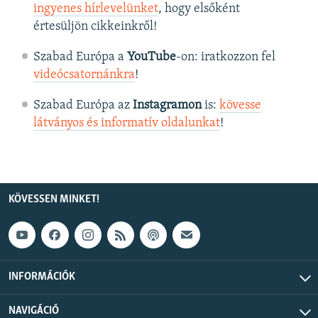
ingyenes hírlevelünket
, hogy elsőként
értesüljön cikkeinkről!
Szabad Európa a
YouTube
-on: iratkozzon fel
videócsatornánkra
!
Szabad Európa az
Instagramon
is:
kövesse
látványos és informatív oldalunkat
! ​
KÖVESSEN MINKET!
INFORMÁCIÓK
NAVIGÁCIÓ