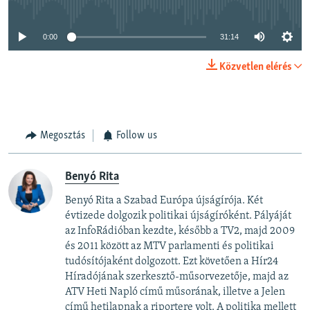
0:00
31:14
Közvetlen elérés
Megosztás
Follow us
Benyó Rita
Benyó Rita a Szabad Európa újságírója. Két
évtizede dolgozik politikai újságíróként. Pályáját
az InfoRádióban kezdte, később a TV2, majd 2009
és 2011 között az MTV parlamenti és politikai
tudósítójaként dolgozott. Ezt követően a Hír24
Híradójának szerkesztő-műsorvezetője, majd az
ATV Heti Napló című műsorának, illetve a Jelen
című hetilapnak a riportere volt. A politika mellett