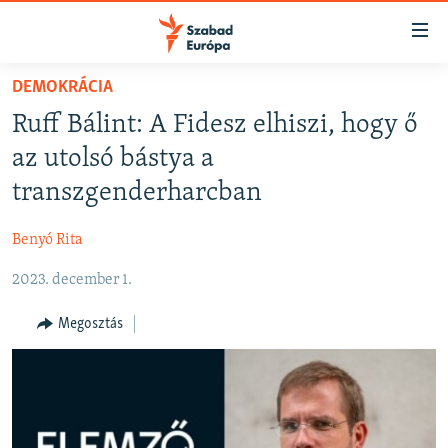
Akadálymentes
mód
Ugrás
DEMOKRÁCIA
a
NAPIRENDEN
Ruff Bálint: A Fidesz elhiszi, hogy ő
fő
AKTUÁLIS
oldalra
az utolsó bástya a
FELIRATKOZÁS
PODCASTOK
Ugrás
transzgenderharcban
a
VIDEÓK
tartalomjegyzékre
Benyó Rita
Spotify
ELEMZŐ
Ugrás
a
2023. december 1.
NER15
Feliratkozás
keresésre
SZABADON
Megosztás
TÁRSADALOM
DEMOKRÁCIA
A PÉNZ NYOMÁBAN