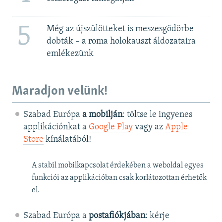
5
Még az újszülötteket is meszesgödörbe
dobták – a roma holokauszt áldozataira
emlékezünk
Maradjon velünk!
Szabad Európa
a mobilján
: töltse le ingyenes
applikációnkat a
Google Play
vagy az
Apple
Store
kínálatából!
A stabil mobilkapcsolat érdekében a weboldal egyes
funkciói az applikációban csak korlátozottan érhetők
el.
Szabad Európa a
postafiókjában
: kérje