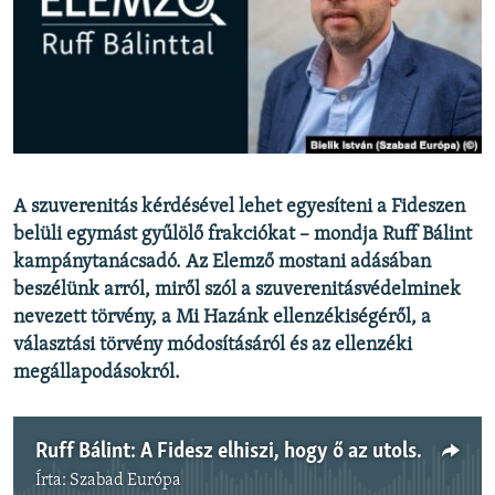
EURÓPAI UNIÓ
VILÁG
KLÍMAVÁLTOZÁS
A MÚLT TANULSÁGAI
KÖVESSEN MINKET!
A szuverenitás kérdésével lehet egyesíteni a Fideszen
belüli egymást gyűlölő frakciókat – mondja Ruff Bálint
kampánytanácsadó. Az Elemző mostani adásában
beszélünk arról, miről szól a szuverenitásvédelminek
Valamennyi RFE/RL weboldal
nevezett törvény, a Mi Hazánk ellenzékiségéről, a
választási törvény módosításáról és az ellenzéki
megállapodásokról.
Ruff Bálint: A Fidesz elhiszi, hogy ő az utolsó bástya a transzgenderharcban
Írta:
Szabad Európa
Jelenleg nincs elérhető tartalom