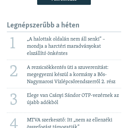
Legnépszerűbb a héten
1
„A halottak oldalán nem áll senki” –
mondja a harctéri maradványokat
elszállító önkéntes
2
A rezsicsökkentés üti a szuverenitást:
megegyezni készül a kormány a Bős-
Nagymarosi Vízlépcsőrendszerről 2. rész
3
Elege van Csányi Sándor OTP-vezérnek az
újabb adókból
4
MTVA szerkesztő: Itt „nem az ellenzéki
összefogást támogatják”