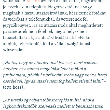
szállással. A
MUISZ
azt kéri az utasoktól, hogy azonnal
jelezzék ezt a telepített idegenvezetőknek vagy
magának a hazai utazási irodának, készítsenek fotókat
és videókat a telefonjukkal, és vetessenek fel
jegyzőkönyvet. Ha az utazási iroda által meghirdetett
paraméterek nem felelnek meg a helyszínen
tapasztaltaknak, az utazási irodáknak helyt kell
állniuk, teljesíteniük kell a vállalt szolgáltatási
színvonalat.
„Fontos, hogy az utas azonnal jelezze, mert sokszor
helyben és azonnal megoldást lehet találni a
problémára, például a szállodai szoba vagy akár a hotel
cseréjével. Így az utazás nem fog kellemetlenül telni”
–
tette hozzá.
„Az utazás egy olyan többszereplős műfaj, ahol a
legkörültekintőbb szervezés mellett is becsúszhatnak