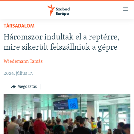
Akadálymentes
mód
Ugrás
TÁRSADALOM
a
NAPIRENDEN
Háromszor indultak el a reptérre,
fő
AKTUÁLIS
oldalra
mire sikerült felszállniuk a gépre
FELIRATKOZÁS
PODCASTOK
Ugrás
a
Wiedemann Tamás
VIDEÓK
tartalomjegyzékre
Spotify
2024. július 17.
ELEMZŐ
Ugrás
a
NER15
Megosztás
Feliratkozás
keresésre
SZABADON
TÁRSADALOM
DEMOKRÁCIA
A PÉNZ NYOMÁBAN