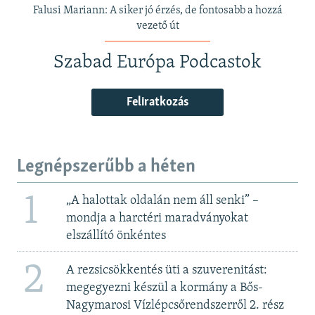
Falusi Mariann: A siker jó érzés, de fontosabb a hozzá
vezető út
Szabad Európa Podcastok
Feliratkozás
Legnépszerűbb a héten
1
„A halottak oldalán nem áll senki” –
mondja a harctéri maradványokat
elszállító önkéntes
2
A rezsicsökkentés üti a szuverenitást:
megegyezni készül a kormány a Bős-
Nagymarosi Vízlépcsőrendszerről 2. rész