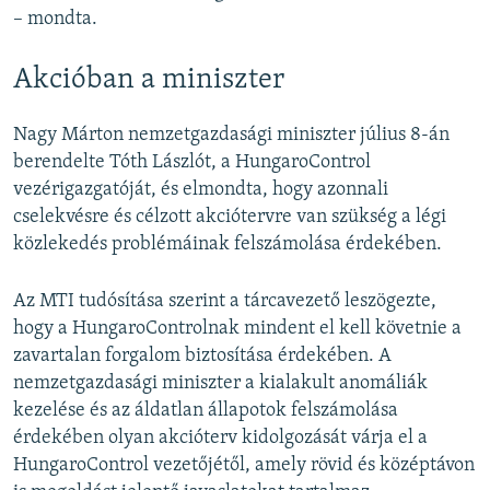
– mondta.
Akcióban a miniszter
Nagy Márton nemzetgazdasági miniszter július 8-án
berendelte Tóth Lászlót, a HungaroControl
vezérigazgatóját, és elmondta, hogy azonnali
cselekvésre és célzott akciótervre van szükség a légi
közlekedés problémáinak felszámolása érdekében.
Az MTI tudósítása szerint a tárcavezető leszögezte,
hogy a HungaroControlnak mindent el kell követnie a
zavartalan forgalom biztosítása érdekében. A
nemzetgazdasági miniszter a kialakult anomáliák
kezelése és az áldatlan állapotok felszámolása
érdekében olyan akcióterv kidolgozását várja el a
HungaroControl vezetőjétől, amely rövid és középtávon