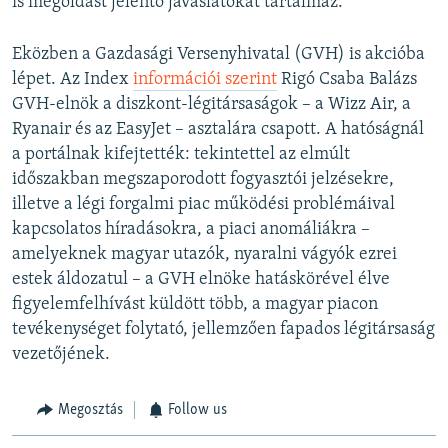
is megoldást jelentő javaslatokat tartalmaz.
Eközben a Gazdasági Versenyhivatal (GVH) is akcióba
lépet. Az Index
információi szerint
Rigó Csaba Balázs
GVH-elnök a diszkont-légitársaságok – a Wizz Air, a
Ryanair és az EasyJet – asztalára csapott. A hatóságnál
a portálnak kifejtették: tekintettel az elmúlt
időszakban megszaporodott fogyasztói jelzésekre,
illetve a légi forgalmi piac működési problémáival
kapcsolatos híradásokra, a piaci anomáliákra –
amelyeknek magyar utazók, nyaralni vágyók ezrei
estek áldozatul – a GVH elnöke hatáskörével élve
figyelemfelhívást küldött több, a magyar piacon
tevékenységet folytató, jellemzően fapados légitársaság
vezetőjének.
Megosztás
Follow us