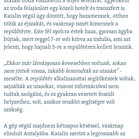
utazási iroda visszatéríti a teljes vételárat. Egyébként
az iroda felajánlott egy közeli hotelt és transzfert is.
Katalin végül úgy döntött, hogy hazamennek, otthon
töltik az éjszakát, és vasárnap ismét kimennek a
repülőtérre. Este fél nyolcra értek haza, gyorsan ágyba
bújtak, mert reggel 7-re volt kiírva az indulás, ami azt
jelenti, hogy hajnali 5-re a repülőtéren kellett lenniük.
„Ekkor már látványosan kevesebben voltunk, sokan
nem jöttek vissza, inkább lemondták az utazást”
–
mesélte. A repülőtér alkalmazottai segítőkészek voltak,
sajnálták az utasokat, viszont információval nem
tudtak szolgálni, és ez gyakran vezetett feszült
helyzethez, volt, amikor rendőri segítségre volt
szükség.
A gép végül majdnem kétnapos késéssel, vasárnap
elindult Antalyába. Katalin szerint a legrosszabb az