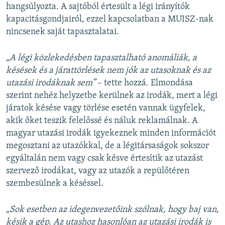
hangsúlyozta. A sajtóból értesült a légi irányítók
kapacitásgondjairól, ezzel kapcsolatban a MUISZ-nak
nincsenek saját tapasztalatai.
„A légi közlekedésben tapasztalható anomáliák, a
késések és a járattörlések nem jók az utasoknak és az
utazási irodáknak sem”
– tette hozzá. Elmondása
szerint nehéz helyzetbe kerülnek az irodák, mert a légi
járatok késése vagy törlése esetén vannak ügyfelek,
akik őket teszik felelőssé és náluk reklamálnak. A
magyar utazási irodák igyekeznek minden információt
megosztani az utazókkal, de a légitársaságok sokszor
egyáltalán nem vagy csak késve értesítik az utazást
szervező irodákat, vagy az utazók a repülőtéren
szembesülnek a késéssel.
„Sok esetben az idegenvezetőink szólnak, hogy baj van,
késik a gép. Az utashoz hasonlóan az utazási irodák is