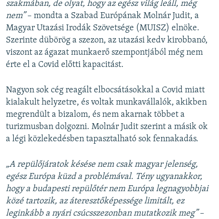
szakmában, de olyat, hogy az egész világ leáll, még
nem”
– mondta a Szabad Európának Molnár Judit, a
Magyar Utazási Irodák Szövetsége (MUISZ) elnöke.
Szerinte dübörög a szezon, az utazási kedv kirobbanó,
viszont az ágazat munkaerő szempontjából még nem
érte el a Covid előtti kapacitást.
Nagyon sok cég reagált elbocsátásokkal a Covid miatt
kialakult helyzetre, és voltak munkavállalók, akikben
megrendült a bizalom, és nem akarnak többet a
turizmusban dolgozni. Molnár Judit szerint a másik ok
a légi közlekedésben tapasztalható sok fennakadás.
„A repülőjáratok késése nem csak magyar jelenség,
egész Európa küzd a problémával. Tény ugyanakkor,
hogy a budapesti repülőtér nem Európa legnagyobbjai
közé tartozik, az áteresztőképessége limitált, ez
leginkább a nyári csúcsszezonban mutatkozik meg”
–