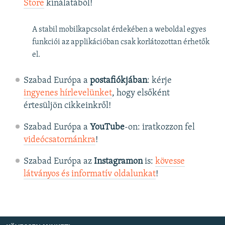
Store
kínálatából!
A stabil mobilkapcsolat érdekében a weboldal egyes
funkciói az applikációban csak korlátozottan érhetők
el.
Szabad Európa a
postafiókjában
: kérje
ingyenes hírlevelünket
, hogy elsőként
értesüljön cikkeinkről!
Szabad Európa a
YouTube
-on: iratkozzon fel
videócsatornánkra
!
Szabad Európa az
Instagramon
is:
kövesse
látványos és informatív oldalunkat
! ​