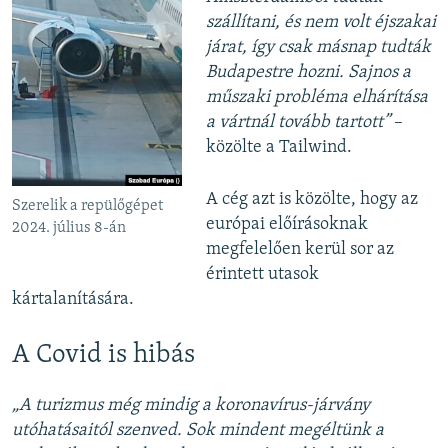
szállítani, és nem volt éjszakai
járat, így csak másnap tudták
Budapestre hozni. Sajnos a
műszaki probléma elhárítása
a vártnál tovább tartott”
–
közölte a Tailwind.
A cég azt is közölte, hogy az
Szerelik a repülőgépet
európai előírásoknak
2024. július 8-án
megfelelően kerül sor az
érintett utasok
kártalanítására.
A Covid is hibás
„A turizmus még mindig a koronavírus-járvány
utóhatásaitól szenved. Sok mindent megéltünk a