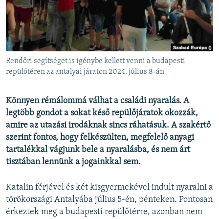
EURÓPAI UNIÓ
VILÁG
KLÍMAVÁLTOZÁS
A MÚLT TANULSÁGAI
Rendőri segítséget is igénybe kellett venni a budapesti
repülőtéren az antalyai járaton 2024. július 8-án
KÖVESSEN MINKET!
Könnyen rémálommá válhat a családi nyaralás. A
legtöbb gondot a sokat késő repülőjáratok okozzák,
amire az utazási irodáknak sincs ráhatásuk. A szakértő
Valamennyi RFE/RL weboldal
szerint fontos, hogy felkészülten, megfelelő anyagi
tartalékkal vágjunk bele a nyaralásba, és nem árt
tisztában lennünk a jogainkkal sem.
Katalin férjével és két kisgyermekével indult nyaralni a
törökországi Antalyába július 5-én, pénteken. Pontosan
érkeztek meg a budapesti repülőtérre, azonban nem