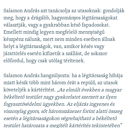
Salamon András azt tanácsolja az utasoknak: gondolják
meg, hogy a drágább, hagyományos légitársaságokat
választják, vagy a gyakrabban késő fapadosokat.
Emellett mindig legyen megfelelő mennyiségű
készpénz nálunk, mert nem minden esetben állnak
helyt a légitársaságok, van, amikor késés vagy
járattörlés esetén kifizetik a szállást, de sokszor
előfordul, hogy csak utólag térítenek.
Salamon András hangsúlyozta: ha a légitársaság hibája
miatt késik több mint három órát a repülő, az utasok
követeljék a kártérítést.
„Az elmúlt években a magyar
békéltető testület nagy gyakorlatot szerzett az ilyen
fogyasztóvédelmi ügyekben. Az eljárás ingyenes és
viszonylag gyors, sőt háromszázezer forint alatti összeg
esetén a légitársaságokon végrehajtható a békéltető
testület határozata a megítélt kártérítés tekintetében”