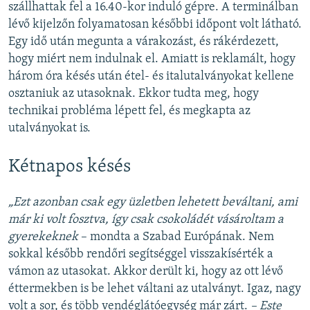
szállhattak fel a 16.40-kor induló gépre. A terminálban
lévő kijelzőn folyamatosan későbbi időpont volt látható.
Egy idő után megunta a várakozást, és rákérdezett,
hogy miért nem indulnak el. Amiatt is reklamált, hogy
három óra késés után étel- és italutalványokat kellene
osztaniuk az utasoknak. Ekkor tudta meg, hogy
technikai probléma lépett fel, és megkapta az
utalványokat is.
Kétnapos késés
„Ezt azonban csak egy üzletben lehetett beváltani, ami
már ki volt fosztva, így csak csokoládét vásároltam a
gyerekeknek
– mondta a Szabad Európának. Nem
sokkal később rendőri segítséggel visszakísérték a
vámon az utasokat. Akkor derült ki, hogy az ott lévő
éttermekben is be lehet váltani az utalványt. Igaz, nagy
volt a sor, és több vendéglátóegység már zárt.
– Este