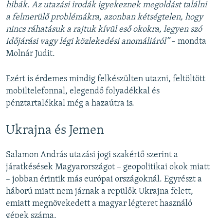
hibák. Az utazási irodák igyekeznek megoldást találni
a felmerülő problémákra, azonban kétségtelen, hogy
nincs ráhatásuk a rajtuk kívül eső okokra, legyen szó
időjárási vagy légi közlekedési anomáliáról”
– mondta
Molnár Judit.
Ezért is érdemes mindig felkészülten utazni, feltöltött
mobiltelefonnal, elegendő folyadékkal és
pénztartalékkal még a hazaútra is.
Ukrajna és Jemen
Salamon András utazási jogi szakértő szerint a
járatkésések Magyarországot – geopolitikai okok miatt
– jobban érintik más európai országoknál. Egyrészt a
háború miatt nem járnak a repülők Ukrajna felett,
emiatt megnövekedett a magyar légteret használó
gépek száma.