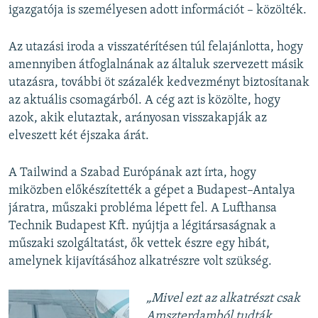
igazgatója is személyesen adott információt – közölték.
Az utazási iroda a visszatérítésen túl felajánlotta, hogy
amennyiben átfoglalnának az általuk szervezett másik
utazásra, további öt százalék kedvezményt biztosítanak
az aktuális csomagárból. A cég azt is közölte, hogy
azok, akik elutaztak, arányosan visszakapják az
elveszett két éjszaka árát.
A Tailwind a Szabad Európának azt írta, hogy
miközben előkészítették a gépet a Budapest–Antalya
járatra, műszaki probléma lépett fel. A Lufthansa
Technik Budapest Kft. nyújtja a légitársaságnak a
műszaki szolgáltatást, ők vettek észre egy hibát,
amelynek kijavításához alkatrészre volt szükség.
„Mivel ezt az alkatrészt csak
Amszterdamból tudták