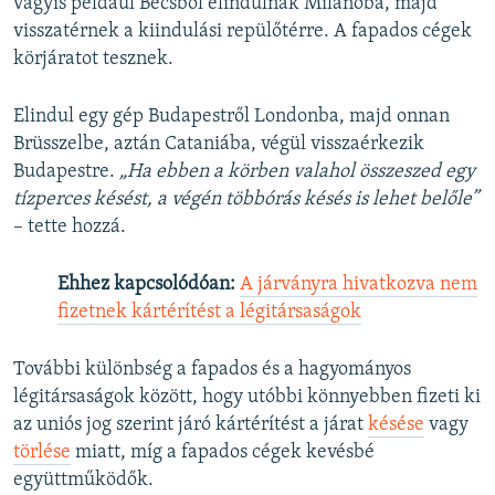
vagyis például Bécsből elindulnak Milánóba, majd
visszatérnek a kiindulási repülőtérre. A fapados cégek
körjáratot tesznek.
Elindul egy gép Budapestről Londonba, majd onnan
Brüsszelbe, aztán Cataniába, végül visszaérkezik
Budapestre.
„Ha ebben a körben valahol összeszed egy
tízperces késést, a végén többórás késés is lehet belőle”
– tette hozzá.
Ehhez kapcsolódóan:
A járványra hivatkozva nem
fizetnek kártérítést a légitársaságok
További különbség a fapados és a hagyományos
légitársaságok között, hogy utóbbi könnyebben fizeti ki
az uniós jog szerint járó kártérítést a járat
késése
vagy
törlése
miatt, míg a fapados cégek kevésbé
együttműködők.