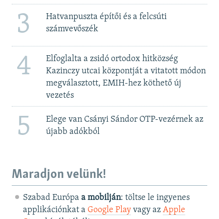
3
Hatvanpuszta építői és a felcsúti
számvevőszék
4
Elfoglalta a zsidó ortodox hitközség
Kazinczy utcai központját a vitatott módon
megválasztott, EMIH-hez köthető új
vezetés
5
Elege van Csányi Sándor OTP-vezérnek az
újabb adókból
Maradjon velünk!
Szabad Európa
a mobilján
: töltse le ingyenes
applikációnkat a
Google Play
vagy az
Apple