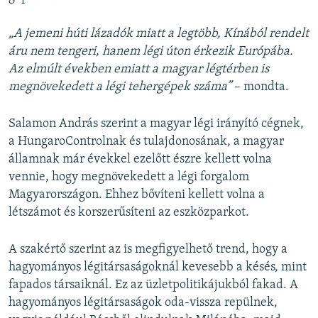
„A jemeni húti lázadók miatt a legtöbb, Kínából rendelt
áru nem tengeri, hanem légi úton érkezik Európába.
Az elmúlt években emiatt a magyar légtérben is
megnövekedett a légi tehergépek száma”
– mondta.
Salamon András szerint a magyar légi irányító cégnek,
a HungaroControlnak és tulajdonosának, a magyar
államnak már évekkel ezelőtt észre kellett volna
vennie, hogy megnövekedett a légi forgalom
Magyarországon. Ehhez bővíteni kellett volna a
létszámot és korszerűsíteni az eszközparkot.
A szakértő szerint az is megfigyelhető trend, hogy a
hagyományos légitársaságoknál kevesebb a késés, mint
fapados társaiknál. Ez az üzletpolitikájukból fakad. A
hagyományos légitársaságok oda-vissza repülnek,