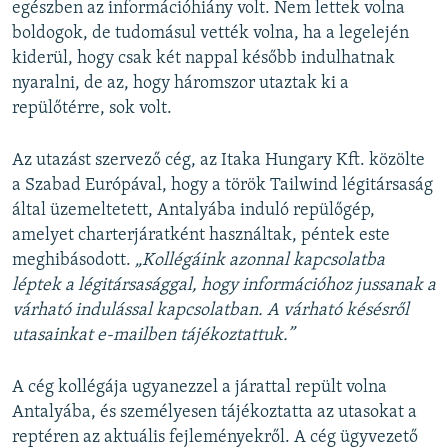
egészben az információhiány volt. Nem lettek volna
boldogok, de tudomásul vették volna, ha a legelején
kiderül, hogy csak két nappal később indulhatnak
nyaralni, de az, hogy háromszor utaztak ki a
repülőtérre, sok volt.
Az utazást szervező cég, az Itaka Hungary Kft. közölte
a Szabad Európával, hogy a török Tailwind légitársaság
által üzemeltetett, Antalyába induló repülőgép,
amelyet charterjáratként használtak, péntek este
meghibásodott.
„Kollégáink azonnal kapcsolatba
léptek a légitársasággal, hogy információhoz jussanak a
várható indulással kapcsolatban. A várható késésről
utasainkat e-mailben tájékoztattuk.”
A cég kollégája ugyanezzel a járattal repült volna
Antalyába, és személyesen tájékoztatta az utasokat a
reptéren az aktuális fejleményekről. A cég ügyvezető