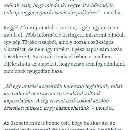
szóltak csak, hogy mindenki vegye át a bőröndjét,
holnap reggel jöjjön ki ismét a repülőtérre”
– mondta.
Reggel 7-kor újraindult a tortúra, a gép ugyanis nem
indult el. Több információ keringett, miszerint elindult
egy gép Törökországból, amely hozza a szükséges
alkatrészt, de nem így történt. Egész napos várakozás
következett. Az utazási iroda eközben e-mailben
tájékoztatta az utasokat, hogy aznap sem fog elindulni,
menjenek nyugodtan haza.
„Mi egy utazási közvetítőn keresztül foglaltunk, tehát
közvetlenül nem az utazási irodával voltunk
kapcsolatban. A cég viszont csak sokkal később
értesített minket, hogy hazamehetünk”
– mondta.
Az üzenetben az is benne volt, hogy ha akarják, az