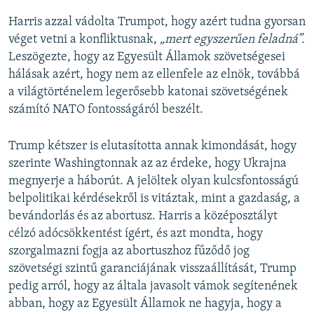
Harris azzal vádolta Trumpot, hogy azért tudna gyorsan
véget vetni a konfliktusnak,
„mert egyszerűen feladná”.
Leszögezte, hogy az Egyesült Államok szövetségesei
hálásak azért, hogy nem az ellenfele az elnök, továbbá
a világtörténelem legerősebb katonai szövetségének
számító NATO fontosságáról beszélt.
Trump kétszer is elutasította annak kimondását, hogy
szerinte Washingtonnak az az érdeke, hogy Ukrajna
megnyerje a háborút. A jelöltek olyan kulcsfontosságú
belpolitikai kérdésekről is vitáztak, mint a gazdaság, a
bevándorlás és az abortusz. Harris a középosztályt
célzó adócsökkentést ígért, és azt mondta, hogy
szorgalmazni fogja az abortuszhoz fűződő jog
szövetségi szintű garanciájának visszaállítását, Trump
pedig arról, hogy az általa javasolt vámok segítenének
abban, hogy az Egyesült Államok ne hagyja, hogy a