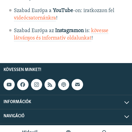
Szabad Európa a
YouTube
-on: iratkozzon fel
videócsatornánkra
!
Szabad Európa az
Instagramon
is:
kövesse
látványos és informatív oldalunkat
! ​
KÖVESSEN MINKET!
INFORMÁCIÓK
NAVIGÁCIÓ
Szabad Európa © 2026 RFE/RL, Inc. Minden jog fenntartva.