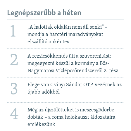
Legnépszerűbb a héten
1
„A halottak oldalán nem áll senki” –
mondja a harctéri maradványokat
elszállító önkéntes
2
A rezsicsökkentés üti a szuverenitást:
megegyezni készül a kormány a Bős-
Nagymarosi Vízlépcsőrendszerről 2. rész
3
Elege van Csányi Sándor OTP-vezérnek az
újabb adókból
4
Még az újszülötteket is meszesgödörbe
dobták – a roma holokauszt áldozataira
emlékezünk