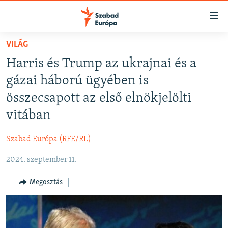
Akadálymentes
mód
Ugrás
VILÁG
a
NAPIRENDEN
Harris és Trump az ukrajnai és a
fő
AKTUÁLIS
oldalra
gázai háború ügyében is
FELIRATKOZÁS
PODCASTOK
Ugrás
összecsapott az első elnökjelölti
a
VIDEÓK
vitában
tartalomjegyzékre
Spotify
ELEMZŐ
Ugrás
Szabad Európa (RFE/RL)
a
NER15
Feliratkozás
keresésre
2024. szeptember 11.
SZABADON
TÁRSADALOM
Megosztás
DEMOKRÁCIA
A PÉNZ NYOMÁBAN