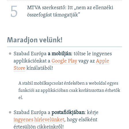
5
MTVA szerkesztő: Itt „nem az ellenzéki
összefogást támogatják”
Maradjon velünk!
Szabad Európa
a mobilján
: töltse le ingyenes
applikációnkat a
Google Play
vagy az
Apple
Store
kínálatából!
A stabil mobilkapcsolat érdekében a weboldal egyes
funkciói az applikációban csak korlátozottan érhetők
el.
Szabad Európa a
postafiókjában
: kérje
ingyenes hírlevelünket
, hogy elsőként
értesüljön cikkeinkről!