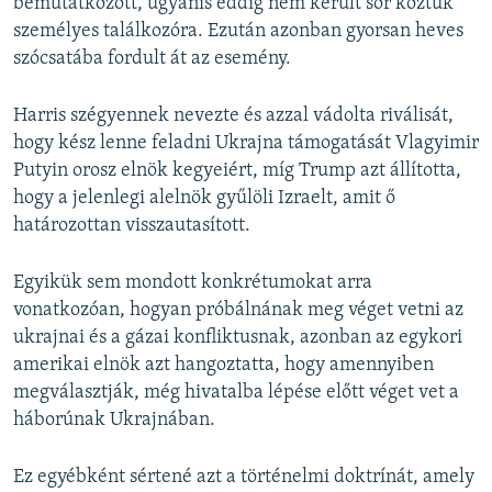
bemutatkozott, ugyanis eddig nem került sor köztük
személyes találkozóra. Ezután azonban gyorsan heves
szócsatába fordult át az esemény.
Harris szégyennek nevezte és azzal vádolta riválisát,
hogy kész lenne feladni Ukrajna támogatását Vlagyimir
Putyin orosz elnök kegyeiért, míg Trump azt állította,
hogy a jelenlegi alelnök gyűlöli Izraelt, amit ő
határozottan visszautasított.
Egyikük sem mondott konkrétumokat arra
vonatkozóan, hogyan próbálnának meg véget vetni az
ukrajnai és a gázai konfliktusnak, azonban az egykori
amerikai elnök azt hangoztatta, hogy amennyiben
megválasztják, még hivatalba lépése előtt véget vet a
háborúnak Ukrajnában.
Ez egyébként sértené azt a történelmi doktrínát, amely