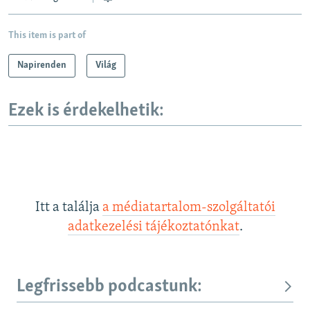
This item is part of
Napirenden
Világ
Ezek is érdekelhetik:
Itt a találja
a médiatartalom-szolgáltatói
adatkezelési tájékoztatónkat
.
Legfrissebb podcastunk: