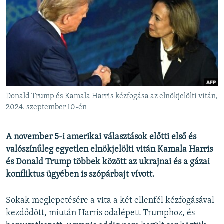
EURÓPAI UNIÓ
VILÁG
KLÍMAVÁLTOZÁS
A MÚLT TANULSÁGAI
KÖVESSEN MINKET!
Donald Trump és Kamala Harris kézfogása az elnökjelölti vitán,
2024. szeptember 10-én
Valamennyi RFE/RL weboldal
A november 5-i amerikai választások előtti első és
valószínűleg egyetlen elnökjelölti vitán Kamala Harris
és Donald Trump többek között az ukrajnai és a gázai
konfliktus ügyében is szópárbajt vívott.
Sokak meglepetésére a vita a két ellenfél kézfogásával
kezdődött, miután Harris odalépett Trumphoz, és