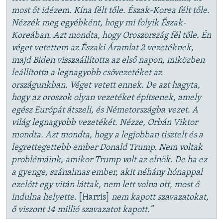
most őt idézem. Kína félt tőle. Észak-Korea félt tőle.
Nézzék meg egyébként, hogy mi folyik Észak-
Koreában. Azt mondta, hogy Oroszország fél tőle. Én
véget vetettem az Északi Áramlat 2 vezetéknek,
majd Biden visszaállította az első napon, miközben
leállította a legnagyobb csővezetéket az
országunkban. Véget vetett ennek. De azt hagyta,
hogy az oroszok olyan vezetéket építsenek, amely
egész Európát átszeli, és Németországba vezet. A
világ legnagyobb vezetékét. Nézze, Orbán Viktor
mondta. Azt mondta, hogy a legjobban tisztelt és a
legrettegettebb ember Donald Trump. Nem voltak
problémáink, amikor Trump volt az elnök. De ha ez
a gyenge, szánalmas ember, akit néhány hónappal
ezelőtt egy vitán láttak, nem lett volna ott, most ő
indulna helyette.
[Harris]
nem kapott szavazatokat,
ő viszont 14 millió szavazatot kapott.”