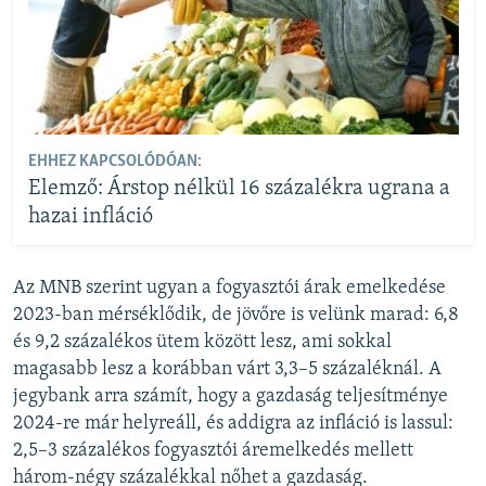
EHHEZ KAPCSOLÓDÓAN:
Elemző: Árstop nélkül 16 százalékra ugrana a
hazai infláció
Az MNB szerint ugyan a fogyasztói árak emelkedése
2023-ban mérséklődik, de jövőre is velünk marad: 6,8
és 9,2 százalékos ütem között lesz, ami sokkal
magasabb lesz a korábban várt 3,3–5 százaléknál. A
jegybank arra számít, hogy a gazdaság teljesítménye
2024-re már helyreáll, és addigra az infláció is lassul:
2,5–3 százalékos fogyasztói áremelkedés mellett
három-négy százalékkal nőhet a gazdaság.