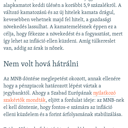
alapkamatot keddi ülésén a korábbi 5,9 százalékról. A
változó kamatozású és az új hitelek kamata drágul,
kevesebben vehetnek majd fel hitelt, a gazdasági
növekedés lassulhat. A kamatemelésnek éppen ez a
célja, hogy fékezze a növekedést és a fogyasztást, mert
így lehet az infláció ellen küzdeni. Amíg túlkereslet
van, addig az árak is nőnek.
Nem volt hová hátrálni
Az MNB döntése meglepetést okozott, annak ellenére
hogy a pénzpiacok határozott lépést vártak a
jegybanktól. Ahogy a Szabad Európának
nyilatkozó
szakértők mondták
, eljött a fordulat ideje: az MNB-nek
el kell döntenie, hogy fontos-e számára az infláció
elleni küzdelem és a forint árfolyamának stabilizálása.