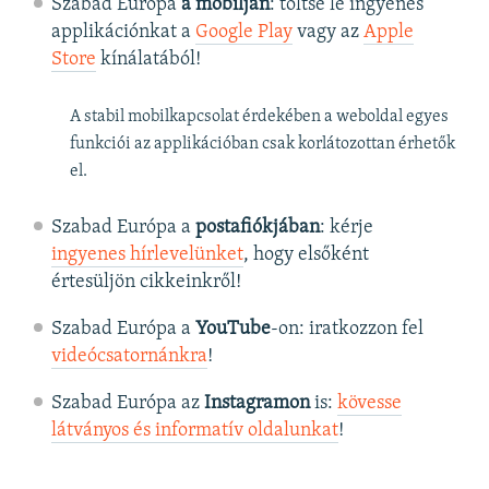
Szabad Európa
a mobilján
: töltse le ingyenes
applikációnkat a
Google Play
vagy az
Apple
Store
kínálatából!
A stabil mobilkapcsolat érdekében a weboldal egyes
funkciói az applikációban csak korlátozottan érhetők
el.
Szabad Európa a
postafiókjában
: kérje
ingyenes hírlevelünket
, hogy elsőként
értesüljön cikkeinkről!
Szabad Európa a
YouTube
-on: iratkozzon fel
videócsatornánkra
!
Szabad Európa az
Instagramon
is:
kövesse
látványos és informatív oldalunkat
! ​