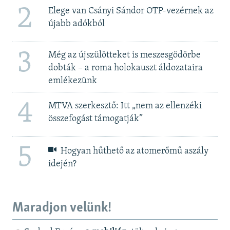
2
Elege van Csányi Sándor OTP-vezérnek az
újabb adókból
3
Még az újszülötteket is meszesgödörbe
dobták – a roma holokauszt áldozataira
emlékezünk
4
MTVA szerkesztő: Itt „nem az ellenzéki
összefogást támogatják”
5
Hogyan hűthető az atomerőmű aszály
idején?
Maradjon velünk!