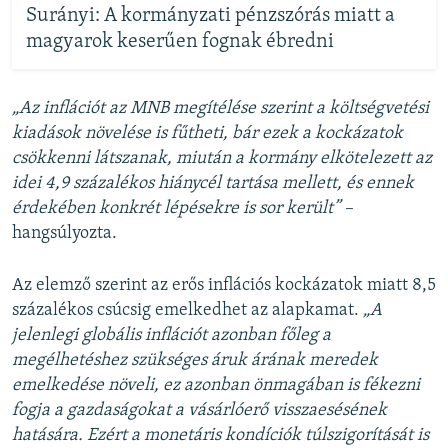
Surányi: A kormányzati pénzszórás miatt a
magyarok keserűen fognak ébredni
„Az inflációt az MNB megítélése szerint a költségvetési
kiadások növelése is fűtheti, bár ezek a kockázatok
csökkenni látszanak, miután a kormány elkötelezett az
idei 4,9 százalékos hiánycél tartása mellett, és ennek
érdekében konkrét lépésekre is sor került” –
hangsúlyozta.
Az elemző szerint az erős inflációs kockázatok miatt 8,5
százalékos csúcsig emelkedhet az alapkamat.
„A
jelenlegi globális inflációt azonban főleg a
megélhetéshez szükséges áruk árának meredek
emelkedése növeli, ez azonban önmagában is fékezni
fogja a gazdaságokat a vásárlóerő visszaesésének
hatására. Ezért a monetáris kondíciók túlszigorítását is