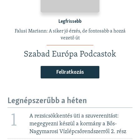
Legfrissebb
Falusi Mariann: A siker jó érzés, de fontosabb a hozzá
vezető út
Szabad Európa Podcastok
Feliratkozás
Legnépszerűbb a héten
1
A rezsicsökkentés üti a szuverenitást:
megegyezni készül a kormány a Bős-
Nagymarosi Vízlépcsőrendszerről 2. rész