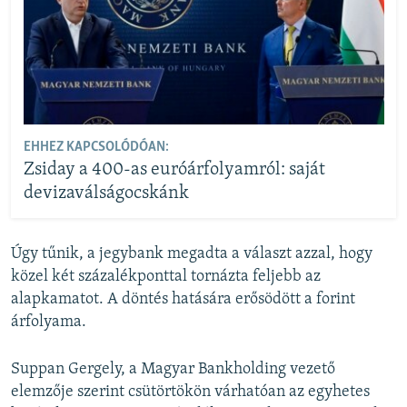
EHHEZ KAPCSOLÓDÓAN:
Zsiday a 400-as euróárfolyamról: saját
devizaválságocskánk
Úgy tűnik, a jegybank megadta a választ azzal, hogy
közel két százalékponttal tornázta feljebb az
alapkamatot. A döntés hatására erősödött a forint
árfolyama.
Suppan Gergely, a Magyar Bankholding vezető
elemzője szerint csütörtökön várhatóan az egyhetes