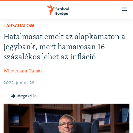
Akadálymentes
mód
Ugrás
TÁRSADALOM
a
NAPIRENDEN
Hatalmasat emelt az alapkamaton a
fő
AKTUÁLIS
oldalra
jegybank, mert hamarosan 16
FELIRATKOZÁS
PODCASTOK
Ugrás
százalékos lehet az infláció
a
VIDEÓK
tartalomjegyzékre
Wiedemann Tamás
Spotify
ELEMZŐ
Ugrás
a
2022. június 28.
NER15
Feliratkozás
keresésre
SZABADON
Megosztás
TÁRSADALOM
DEMOKRÁCIA
A PÉNZ NYOMÁBAN