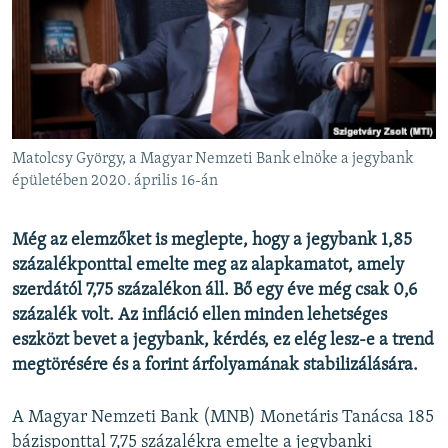
EURÓPAI UNIÓ
VILÁG
KLÍMAVÁLTOZÁS
A MÚLT TANULSÁGAI
Matolcsy György, a Magyar Nemzeti Bank elnöke a jegybank
KÖVESSEN MINKET!
épületében 2020. április 16-án
Még az elemzőket is meglepte, hogy a jegybank 1,85
százalékponttal emelte meg az alapkamatot, amely
Valamennyi RFE/RL weboldal
szerdától 7,75 százalékon áll. Bő egy éve még csak 0,6
százalék volt. Az infláció ellen minden lehetséges
eszközt bevet a jegybank, kérdés, ez elég lesz-e a trend
megtörésére és a forint árfolyamának stabilizálására.
A Magyar Nemzeti Bank (MNB) Monetáris Tanácsa 185
bázisponttal 7,75 százalékra emelte a jegybanki