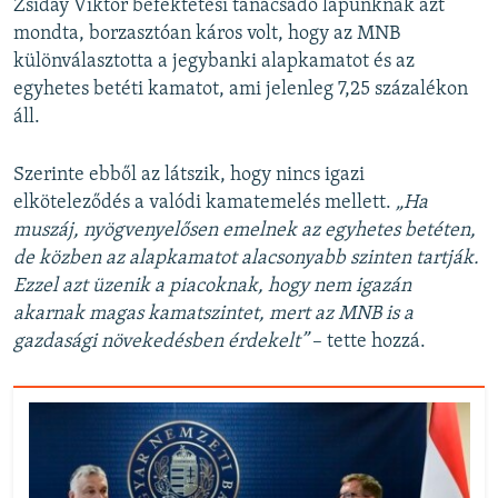
Zsiday Viktor befektetési tanácsadó lapunknak azt
mondta, borzasztóan káros volt, hogy az MNB
különválasztotta a jegybanki alapkamatot és az
egyhetes betéti kamatot, ami jelenleg 7,25 százalékon
áll.
Szerinte ebből az látszik, hogy nincs igazi
elköteleződés a valódi kamatemelés mellett.
„Ha
muszáj, nyögvenyelősen emelnek az egyhetes betéten,
de közben az alapkamatot alacsonyabb szinten tartják.
Ezzel azt üzenik a piacoknak, hogy nem igazán
akarnak magas kamatszintet, mert az MNB is a
gazdasági növekedésben érdekelt”
– tette hozzá.