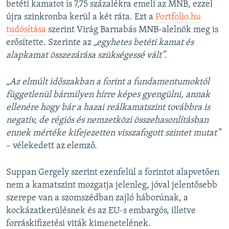
betéti kamatot is 7,75 százalékra emeli az MNB, ezzel
újra szinkronba kerül a két ráta. Ezt a
Portfolio.hu
tudósítása
szerint Virág Barnabás MNB-alelnök meg is
erősítette. Szerinte az
„egyhetes betéti kamat és
alapkamat összezárása szükségessé vált”.
„Az elmúlt időszakban a forint a fundamentumoktól
függetlenül bármilyen hírre képes gyengülni, annak
ellenére hogy bár a hazai reálkamatszint továbbra is
negatív, de régiós és nemzetközi összehasonlításban
ennek mértéke kifejezetten visszafogott szintet mutat”
– vélekedett az elemző.
Suppan Gergely szerint ezenfelül a forintot alapvetően
nem a kamatszint mozgatja jelenleg, jóval jelentősebb
szerepe van a szomszédban zajló háborúnak, a
kockázatkerülésnek és az EU-s embargós, illetve
forráskifizetési viták kimenetelének.