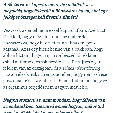
A
Bűnös város
kapcsán mennyire működik az a
megoldás, hogy felkerült a Bűnösváros.hu-ra, ahol egy
jelképes összeget kell fizetni a filmért?
Vegyesek az érzelmeim ezzel kapcsolatban. Azért azt
látni kell, hogy még nincsenek az emberek
hozzászokva, hogy internetes tartalmakért pénzt
adjanak. Az is egy kicsit benne van a pakliban, hogy
abban bíztam, hogy majd a szóbeszéd jó reklámot
csinál a filmnek, és sok nézője lesz. De sajnos olyan
félelem van az országban, és a
Bűnös város
tényleg
nagyon éles kritika a rendszer ellen
,
hogy nem szívesen
posztolnak róla az emberek. Ennek tudom be, hogy ez
az organikus terjedés nem nagyon indult be.
Nagyon szomorú az, amit mondasz, hogy félelem van
az emberekben. Szerinted ennek hogyan, mikor tud