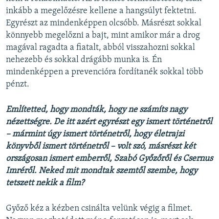
inkább a megelőzésre kellene a hangsúlyt fektetni.
Egyrészt az mindenképpen olcsóbb. Másrészt sokkal
könnyebb megelőzni a bajt, mint amikor már a drog
magával ragadta a fiatalt, abból visszahozni sokkal
nehezebb és sokkal drágább munka is. Én
mindenképpen a prevencióra fordítanék sokkal több
pénzt.
Említetted, hogy mondták, hogy ne számíts nagy
nézettségre. De itt azért egyrészt egy ismert történetről
– mármint úgy ismert történetről, hogy életrajzi
könyvből ismert történetről – volt szó, másrészt két
országosan ismert emberről, Szabó Győzőről és Csernus
Imréről. Neked mit mondtak szemtől szembe, hogy
tetszett nekik a film?
Győző kéz a kézben csinálta velünk végig a filmet.