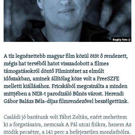
EURÓPAI UNIÓ
VILÁG
KLÍMAVÁLTOZÁS
A MÚLT TANULSÁGAI
KÖVESSEN MINKET!
A tíz legnézettebb magyar film közül ötöt ő rendezett,
mégis hat tervéből hatot visszadobott a filmes
támogatásokról döntő Filmintézet az elmúlt
időszakban, aminek állítólag köze volt a FreeSZFE
Valamennyi RFE/RL weboldal
melletti kiállásához. Fricskából megcsinálta a minden
snittjében a NER-t parodizáló Bűnös várost. Herendi
Gábor Balázs Béla-díjas filmrendezővel beszélgettünk.
Családi jó barátunk volt Fábri Zoltán, ezért mehettem
ki a forgatásaira, nemcsak A Pál utcai fiúkra, hanem Az
ötödik pecsétre, a 141 perc a befejezetlen mondatbólra.