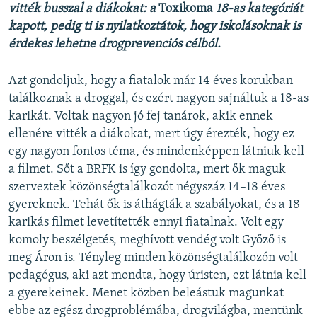
vitték busszal a diákokat: a
Toxikoma
18-as kategóriát
kapott, pedig ti is nyilatkoztátok, hogy iskolásoknak is
érdekes lehetne drogprevenciós célból.
Azt gondoljuk, hogy a fiatalok már 14 éves korukban
találkoznak a droggal, és ezért nagyon sajnáltuk a 18-as
karikát. Voltak nagyon jó fej tanárok, akik ennek
ellenére vitték a diákokat, mert úgy érezték, hogy ez
egy nagyon fontos téma, és mindenképpen látniuk kell
a filmet. Sőt a BRFK is így gondolta, mert ők maguk
szerveztek közönségtalálkozót négyszáz 14–18 éves
gyereknek. Tehát ők is áthágták a szabályokat, és a 18
karikás filmet levetítették ennyi fiatalnak. Volt egy
komoly beszélgetés, meghívott vendég volt Győző is
meg Áron is. Tényleg minden közönségtalálkozón volt
pedagógus, aki azt mondta, hogy úristen, ezt látnia kell
a gyerekeinek. Menet közben beleástuk magunkat
ebbe az egész drogproblémába, drogvilágba, mentünk