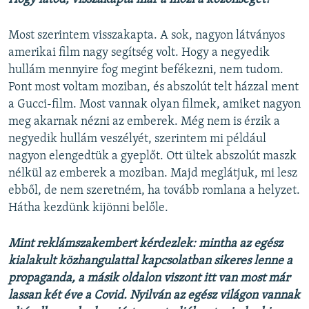
Most szerintem visszakapta. A sok, nagyon látványos
amerikai film nagy segítség volt. Hogy a negyedik
hullám mennyire fog megint befékezni, nem tudom.
Pont most voltam moziban, és abszolút telt házzal ment
a Gucci-film. Most vannak olyan filmek, amiket nagyon
meg akarnak nézni az emberek. Még nem is érzik a
negyedik hullám veszélyét, szerintem mi például
nagyon elengedtük a gyeplőt. Ott ültek abszolút maszk
nélkül az emberek a moziban. Majd meglátjuk, mi lesz
ebből, de nem szeretném, ha tovább romlana a helyzet.
Hátha kezdünk kijönni belőle.
Mint reklámszakembert kérdezlek: mintha az egész
kialakult közhangulattal kapcsolatban sikeres lenne a
propaganda, a másik oldalon viszont itt van most már
lassan két éve a Covid. Nyilván az egész világon vannak