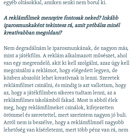
egyéb oltásokkal, amiken senki nem borul ki.
A reklámfilmek mennyire fontosak neked? Inkább
iparosmunkaként tekintesz rá, amit próbálsz minél
kreatívabban megoldani?
Nem degradálnám le iparosmunkának, de nagyon más,
mint a játékfilm. A reklám alkalmazott művészet, ahol
van egy megrendelő, akit ki kell szolgálni, azaz úgy kell
megcsinálni a reklámot, hogy elégedett legyen, de
közben abszolút lehet kreatívnak is lenni. Szeretek
reklámfilmet csinálni, és mindig is azt vallottam, hogy
az, hogy a játékfilmben sikeres tudtam lenni, az a
reklámfilmes iskolámból fakad. Most is abból élek
meg, hogy reklámfilmeket csinálok, kifejezetten
örömmel és szeretettel, mert szerintem nagyon jó buli.
Arról nem is beszélve, hogy a reklámfilmnél nagyobb
lehetőség van kísérletezni, mert több pénz van rá, nem