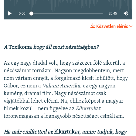
0:00
28:45
Közvetlen elérés
A
Toxikoma
hogy áll most nézettségben?
Az egy nagy diadal volt, hogy százezer fölé sikerült a
nézőszámot tornázni. Nagyon megdöbbentem, mert
nem vártam ennyit, a forgalmazó kicsit lehűtött, hogy
Gábor, ez nem a
Valami Amerika,
ez egy nagyon
kemény, drámai film. Nagy nézőszámot csak
vígjátékkal lehet elérni. Na, ehhez képest a magyar
filmek közül – nem figyelve az
Elkxrtuk
at –
toronymagasan a legnagyobb nézettséget csináltam.
Ha már említetted az
Elkxrtuk
at, amire tudjuk, hogy