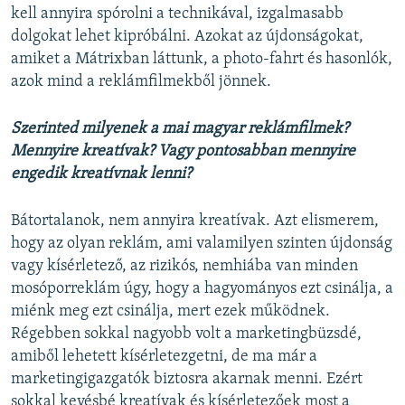
kell annyira spórolni a technikával, izgalmasabb
dolgokat lehet kipróbálni. Azokat az újdonságokat,
amiket a Mátrixban láttunk, a photo-fahrt és hasonlók,
azok mind a reklámfilmekből jönnek.
Szerinted milyenek a mai magyar reklámfilmek?
Mennyire kreatívak? Vagy pontosabban mennyire
engedik kreatívnak lenni?
Bátortalanok, nem annyira kreatívak. Azt elismerem,
hogy az olyan reklám, ami valamilyen szinten újdonság
vagy kísérletező, az rizikós, nemhiába van minden
mosóporreklám úgy, hogy a hagyományos ezt csinálja, a
miénk meg ezt csinálja, mert ezek működnek.
Régebben sokkal nagyobb volt a marketingbüzsdé,
amiből lehetett kísérletezgetni, de ma már a
marketingigazgatók biztosra akarnak menni. Ezért
sokkal kevésbé kreatívak és kísérletezőek most a