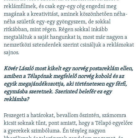
reklámfilmek, és csak egy-egy cég engedni meg
magának a kreativitást, aminek köszönhetően néha-
néha születik egy-egy gyöngyszem, de sokkal
ritkábban, mint régen. Régen sokkal inkább
megtaláltuk a saját hangunkat is, most már nagyon a
nemzetközi sztenderdek szerint csináljuk a reklámokat
sajnos.
Kövér László most kikelt egy norvég postareklám ellen,
amiben a Télapónak megfelelő norvég kobold és az
egyik megajándékozottja, aki történetesen egy férfi,
egymásba szeretnek. Szerinted belefér ez egy
reklámba?
Feszegeti a határokat, bevallom őszintén, számomra
kicsit soknak tűnt, pont amiatt, hogy a Télapó egyelőre
a gyerekek szimbóluma. Én tényleg nagyon