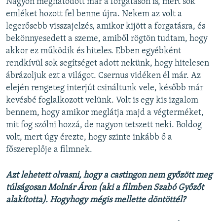
Nagyon meghatódott már a forgatáson is, mert sok
emléket hozott fel benne újra. Nekem az volt a
legerősebb visszajelzés, amikor kijött a forgatásra, és
bekönnyesedett a szeme, amiből rögtön tudtam, hogy
akkor ez működik és hiteles. Ebben egyébként
rendkívül sok segítséget adott nekünk, hogy hitelesen
ábrázoljuk ezt a világot. Csernus vidéken él már. Az
elején rengeteg interjút csináltunk vele, később már
kevésbé foglalkozott velünk. Volt is egy kis izgalom
bennem, hogy amikor meglátja majd a végterméket,
mit fog szólni hozzá, de nagyon tetszett neki. Boldog
volt, mert úgy érezte, hogy szinte inkább ő a
főszereplője a filmnek.
Azt lehetett olvasni, hogy a castingon nem győzött meg
túlságosan Molnár Áron (aki a filmben Szabó Győzőt
alakította). Hogyhogy mégis mellette döntöttél?