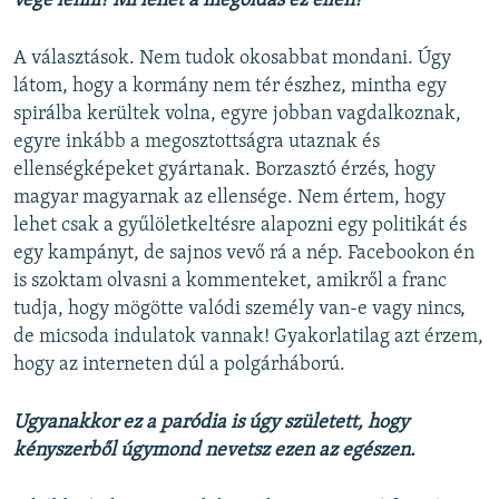
vége lenni? Mi lehet a megoldás ez ellen?
A választások. Nem tudok okosabbat mondani. Úgy
látom, hogy a kormány nem tér észhez, mintha egy
spirálba kerültek volna, egyre jobban vagdalkoznak,
egyre inkább a megosztottságra utaznak és
ellenségképeket gyártanak. Borzasztó érzés, hogy
magyar magyarnak az ellensége. Nem értem, hogy
lehet csak a gyűlöletkeltésre alapozni egy politikát és
egy kampányt, de sajnos vevő rá a nép. Facebookon én
is szoktam olvasni a kommenteket, amikről a franc
tudja, hogy mögötte valódi személy van-e vagy nincs,
de micsoda indulatok vannak! Gyakorlatilag azt érzem,
hogy az interneten dúl a polgárháború.
Ugyanakkor ez a paródia is úgy született, hogy
kényszerből úgymond nevetsz ezen az egészen.