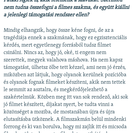
Pataki Ágiék is, akik felemelik a szavukat. Szerinted
nem tudna összefogni a filmes szakma, és együtt kiállni
a jelenlegi támogatási rendszer ellen?
Mindig elhangzik, hogy össze kéne fogni, de az a
tragédiája ennek a szakmának, hogy ez egzisztenciális
kérdés, mert egyetlenegy forrásból tudsz filmet
csinálni. Nincs az, hogy jó, oké, ti engem nem
szerettek, megyek valahova máshova. Ha nem kapsz
támogatást, ülhetsz ölbe tett kézzel, ami nem jó érzés,
miközben azt látjuk, hogy olyanok kerülnek pozícióba
és olyanok fognak filmeket készíteni, akik nem tettek
le semmit az asztalra, és megkérdőjelezhető a
szakértelmük. Közben meg itt van sok rendező, aki sok
jó filmet készített, díjakat nyert, be tudta vinni a
közönséget a moziba, de mostanában újra és újra
elutasításba ütköznek. A filmszakmán belül mindenki
forrong és ki van borulva, hogy mi zajlik itt és micsoda