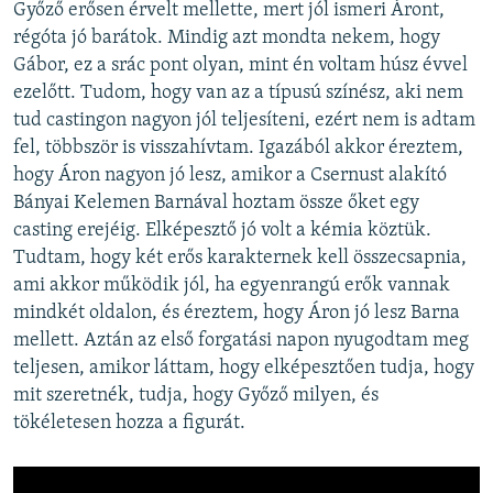
Győző erősen érvelt mellette, mert jól ismeri Áront,
régóta jó barátok. Mindig azt mondta nekem, hogy
Gábor, ez a srác pont olyan, mint én voltam húsz évvel
ezelőtt. Tudom, hogy van az a típusú színész, aki nem
tud castingon nagyon jól teljesíteni, ezért nem is adtam
fel, többször is visszahívtam. Igazából akkor éreztem,
hogy Áron nagyon jó lesz, amikor a Csernust alakító
Bányai Kelemen Barnával hoztam össze őket egy
casting erejéig. Elképesztő jó volt a kémia köztük.
Tudtam, hogy két erős karakternek kell összecsapnia,
ami akkor működik jól, ha egyenrangú erők vannak
mindkét oldalon, és éreztem, hogy Áron jó lesz Barna
mellett. Aztán az első forgatási napon nyugodtam meg
teljesen, amikor láttam, hogy elképesztően tudja, hogy
mit szeretnék, tudja, hogy Győző milyen, és
tökéletesen hozza a figurát.