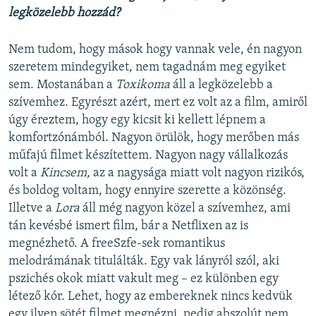
legközelebb hozzád?
Nem tudom, hogy mások hogy vannak vele, én nagyon
szeretem mindegyiket, nem tagadnám meg egyiket
sem. Mostanában a
Toxikoma
áll a legközelebb a
szívemhez. Egyrészt azért, mert ez volt az a film, amiről
úgy éreztem, hogy egy kicsit ki kellett lépnem a
komfortzónámból. Nagyon örülök, hogy merőben más
műfajú filmet készítettem. Nagyon nagy vállalkozás
volt a
Kincsem,
az a nagysága miatt volt nagyon rizikós,
és boldog voltam, hogy ennyire szerette a közönség.
Illetve a
Lora
áll még nagyon közel a szívemhez, ami
tán kevésbé ismert film, bár a Netflixen az is
megnézhető. A freeSzfe-sek romantikus
melodrámának titulálták. Egy vak lányról szól, aki
pszichés okok miatt vakult meg – ez különben egy
létező kór. Lehet, hogy az embereknek nincs kedvük
egy ilyen sötét filmet megnézni, pedig abszolút nem