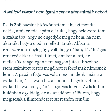
A szüleid viszont nem igazán ezt az utat szánták neked.
Ezt is Zoli bácsinak köszönhetem, aki azt mondta
nekik, amikor édesapám elárulta, hogy beleszerettem
a szakmába, hogy ne engedjék meg nekem, ha nem
akarják, hogy a cipőm mellett járjak. Abban a
rendszerben tényleg úgy volt, hogy néhány kiváltságos
rendező akkor csinált filmet, amikor akart, de
mellettük rengetegen nem nagyon jutottak szóhoz.
Nem számított biztos megélhetési forrásnak filmesnek
lenni. A papám fogorvos volt, meg mindenki más is a
családban, és nagyon bíztak benne, hogy követem a
családi hagyományt, én is fogorvos leszek. Az is lettem
különben egy ideig, de aztán időben rájöttem, hogy
mégiscsak a filmrendezést szeretném csinálni.