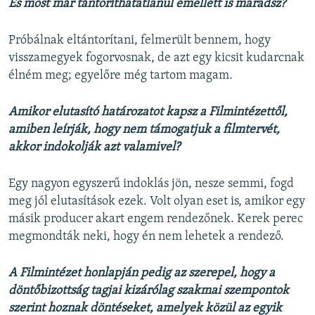
És most már tántoríthatatlanul emellett is maradsz?
Próbálnak eltántorítani, felmerült bennem, hogy
visszamegyek fogorvosnak, de azt egy kicsit kudarcnak
élném meg; egyelőre még tartom magam.
Amikor elutasító határozatot kapsz a Filmintézettől,
amiben leírják, hogy nem támogatjuk a filmtervét,
akkor indokolják azt valamivel?
Egy nagyon egyszerű indoklás jön, nesze semmi, fogd
meg jól elutasítások ezek. Volt olyan eset is, amikor egy
másik producer akart engem rendezőnek. Kerek perec
megmondták neki, hogy én nem lehetek a rendező.
A Filmintézet honlapján pedig az szerepel, hogy a
döntőbizottság tagjai kizárólag szakmai szempontok
szerint hoznak döntéseket, amelyek közül az egyik