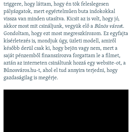
triggere, hogy láttam, hogy én tök feleslegesen
pályázgatok, mert egyértelműen buta indokokkal
vissza van minden utasítva. Kicsit az is volt, hogy jó,
akkor most mit csináljunk, vegyük elő a
Bűnös város
t.
Gondoltam, hogy ezt most megreszkírozom. Ez egyfajta
kísérletezés is, mondjuk úgy, üzleti modell, amiről
később derül csak ki, hogy bejön vagy nem, mert a
saját pénzemből finanszírozva forgattam le a filmet,
aztán az interneten csináltunk hozzá egy website-ot, a
Bűnosváros.hu-t, ahol el tud annyira terjedni, hogy
gazdaságilag is megérje.