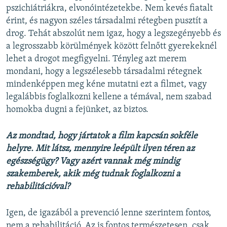
pszichiátriákra, elvonóintézetekbe. Nem kevés fiatalt
érint, és nagyon széles társadalmi rétegben pusztít a
drog. Tehát abszolút nem igaz, hogy a legszegényebb és
a legrosszabb körülmények között felnőtt gyerekeknél
lehet a drogot megfigyelni. Tényleg azt merem
mondani, hogy a legszélesebb társadalmi rétegnek
mindenképpen meg kéne mutatni ezt a filmet, vagy
legalábbis foglalkozni kellene a témával, nem szabad
homokba dugni a fejünket, az biztos.
Az mondtad, hogy jártatok a film kapcsán sokféle
helyre. Mit látsz, mennyire leépült ilyen téren az
egészségügy? Vagy azért vannak még mindig
szakemberek, akik még tudnak foglalkozni a
rehabilitációval?
Igen, de igazából a prevenció lenne szerintem fontos,
nem a rehabilitáció. Az is fontos természetesen, csak