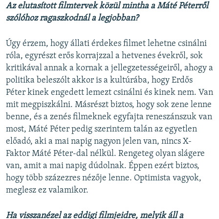
Az elutasított filmtervek közül mintha a Máté Péterről
szólóhoz ragaszkodnál a legjobban?
Úgy érzem, hogy állati érdekes filmet lehetne csinálni
róla, egyrészt erős korrajzzal a hetvenes évekről, sok
kritikával annak a kornak a jellegzetességeiről, ahogy a
politika beleszólt akkor is a kultúrába, hogy Erdős
Péter kinek engedett lemezt csinálni és kinek nem. Van
mit megpiszkálni. Másrészt biztos, hogy sok zene lenne
benne, és a zenés filmeknek egyfajta reneszánszuk van
most, Máté Péter pedig szerintem talán az egyetlen
előadó, aki a mai napig nagyon jelen van, nincs X-
Faktor Máté Péter-dal nélkül. Rengeteg olyan slágere
van, amit a mai napig dúdolnak. Éppen ezért biztos,
hogy több százezres nézője lenne. Optimista vagyok,
meglesz ez valamikor.
Ha visszanézel az eddigi filmjeidre, melyik áll a