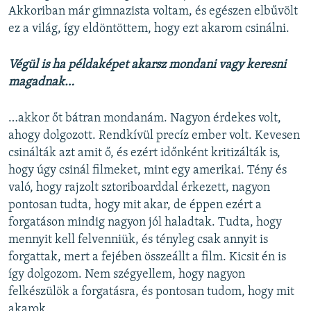
Akkoriban már gimnazista voltam, és egészen elbűvölt
ez a világ, így eldöntöttem, hogy ezt akarom csinálni.
Végül is ha példaképet akarsz mondani vagy keresni
magadnak…
…akkor őt bátran mondanám. Nagyon érdekes volt,
ahogy dolgozott. Rendkívül precíz ember volt. Kevesen
csinálták azt amit ő, és ezért időnként kritizálták is,
hogy úgy csinál filmeket, mint egy amerikai. Tény és
való, hogy rajzolt sztoriboarddal érkezett, nagyon
pontosan tudta, hogy mit akar, de éppen ezért a
forgatáson mindig nagyon jól haladtak. Tudta, hogy
mennyit kell felvenniük, és tényleg csak annyit is
forgattak, mert a fejében összeállt a film. Kicsit én is
így dolgozom. Nem szégyellem, hogy nagyon
felkészülök a forgatásra, és pontosan tudom, hogy mit
akarok.