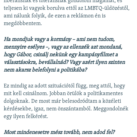
liberálisnak és toleránsnak gondolom magamat, és
teljesen ki vagyok borulva ettől az LMBTQ-üldözéstől,
ami nálunk folyik, de ezen a reklámon én is
megdöbbentem.
Ha mondjuk vagy a kormány – ami nem tudom,
mennyire esélyes –, vagy az ellenzék azt mondaná,
hogy Gábor, csinálj nekünk egy kampányfilmet a
választásokra, bevállalnád? Vagy azért ilyen szinten
nem akarsz belefolyni a politikába?
Ez mindig az adott szituációtól függ, meg attól, hogy
mit kell csinálnom. Jobban örülök a politikamentes
dolgoknak. De most már belesodródtam a közéleti
kérdésekbe, igaz, nem önszántamból. Meggondolnék
egy ilyen felkérést.
Most mindenesetre mész tovább, nem adod fel?