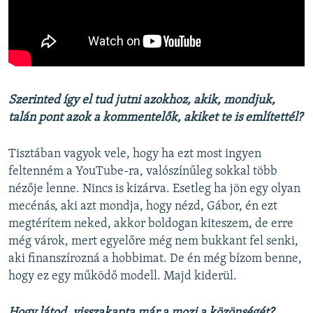
Szerinted így el tud jutni azokhoz, akik, mondjuk,
talán pont azok a kommentelők, akiket te is említettél?
Tisztában vagyok vele, hogy ha ezt most ingyen
feltenném a YouTube-ra, valószínűleg sokkal több
nézője lenne. Nincs is kizárva. Esetleg ha jön egy olyan
mecénás, aki azt mondja, hogy nézd, Gábor, én ezt
megtérítem neked, akkor boldogan kiteszem, de erre
még várok, mert egyelőre még nem bukkant fel senki,
aki finanszírozná a hobbimat. De én még bízom benne,
hogy ez egy működő modell. Majd kiderül.
Hogy látod, visszakapta már a mozi a közönségét?