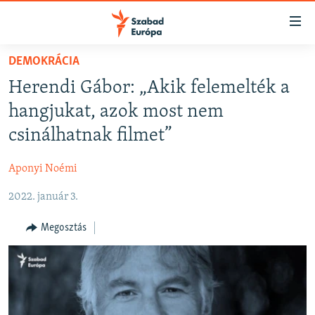
Akadálymentes
mód
Ugrás
DEMOKRÁCIA
a
NAPIRENDEN
Herendi Gábor: „Akik felemelték a
fő
AKTUÁLIS
oldalra
hangjukat, azok most nem
FELIRATKOZÁS
PODCASTOK
Ugrás
csinálhatnak filmet”
a
VIDEÓK
tartalomjegyzékre
Aponyi Noémi
Spotify
ELEMZŐ
Ugrás
a
2022. január 3.
NER15
Feliratkozás
keresésre
SZABADON
Megosztás
TÁRSADALOM
DEMOKRÁCIA
A PÉNZ NYOMÁBAN