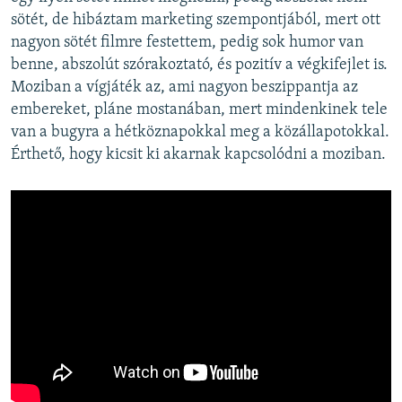
sötét, de hibáztam marketing szempontjából, mert ott
nagyon sötét filmre festettem, pedig sok humor van
benne, abszolút szórakoztató, és pozitív a végkifejlet is.
Moziban a vígjáték az, ami nagyon beszippantja az
embereket, pláne mostanában, mert mindenkinek tele
van a bugyra a hétköznapokkal meg a közállapotokkal.
Érthető, hogy kicsit ki akarnak kapcsolódni a moziban.