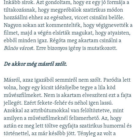
Inkább sírok. Azt gondoltam, hogy ez egy jó formája a
tiltakozásnak, hogy megpróbálok szatirikus módon
hozzáállni ehhez az egészhez, viccet csinálni belőle.
Nagyon sokan azt kommentelték, hogy végignevették a
filmet, majd a végén elsírták magukat, hogy atyaisten,
ebből minden igaz. Régóta meg akartam csinálni a
Bűnös város
t. Erre bizonyos igény is mutatkozott.
De akkor még másról szólt.
Másról, azaz igazából semmiről nem szólt. Paródia lett
volna, hogy egy kicsit idézőjelbe tegye a lila köd
művészfilmeket. Nem is akartam elveszíteni ezt a fajta
jellegét. Ezért fekete-fehér és néhol igen lassú.
Azokkal az attribútumokkal van felöltöztetve, mint
amilyen a művészfilmeknél felismerhető. Az, hogy
aztán ez meg lett töltve egyfajta szatirikus humorral és
történettel, az már később jött. Tényleg az volt a