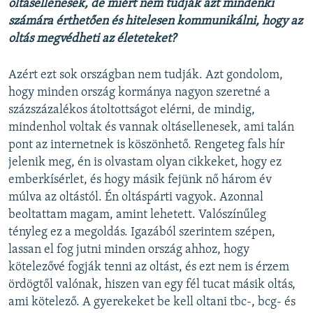
oltásellenesek, de miért nem tudják azt mindenki
számára érthetően és hitelesen kommunikálni, hogy az
oltás megvédheti az életeteket?
Azért ezt sok országban nem tudják. Azt gondolom,
hogy minden ország kormánya nagyon szeretné a
százszázalékos átoltottságot elérni, de mindig,
mindenhol voltak és vannak oltásellenesek, ami talán
pont az internetnek is köszönhető. Rengeteg fals hír
jelenik meg, én is olvastam olyan cikkeket, hogy ez
emberkísérlet, és hogy másik fejünk nő három év
múlva az oltástól. Én oltáspárti vagyok. Azonnal
beoltattam magam, amint lehetett. Valószínűleg
tényleg ez a megoldás. Igazából szerintem szépen,
lassan el fog jutni minden ország ahhoz, hogy
kötelezővé fogják tenni az oltást, és ezt nem is érzem
ördögtől valónak, hiszen van egy fél tucat másik oltás,
ami kötelező. A gyerekeket be kell oltani tbc-, bcg- és