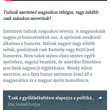
Tudunk szerinted magunkon röhögni, vagy inkább
csak másokon szeretünk?
Szerintem tudunk magunkon nevetni. A magyaroknak
nagyon jó humorérzékük van. A nyelvünk rendkívül
alkalmas a humorra. Nálunk nagyon nagy elődök
voltak, gondoljunk csak Karinthy vagy Rejtő Jenő
humorára. Nem tudok sajnos olyan szinten egyéb
nyelveken, angolul beszélek, de amerikai filmekben
sem látok nagyon jó vígjátékokat. Woody Allent
szeretem, az a fajta humor szerintem közel áll a
magyarokhoz és a magyar nyelvi humorhoz is.
"Csak a gyűlöletkeltésre alapozza a politikát és a kampányt a kormány"
Írta:
Szabad Európa
Jelenleg nincs elérhető tartalom