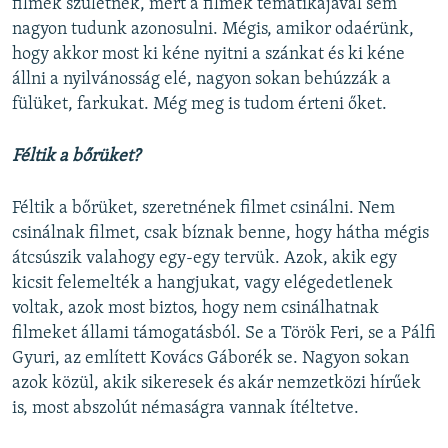
filmek születnek, mert a filmek tematikájával sem
nagyon tudunk azonosulni. Mégis, amikor odaérünk,
hogy akkor most ki kéne nyitni a szánkat és ki kéne
állni a nyilvánosság elé, nagyon sokan behúzzák a
fülüket, farkukat. Még meg is tudom érteni őket.
Féltik a bőrüket?
Féltik a bőrüket, szeretnének filmet csinálni. Nem
csinálnak filmet, csak bíznak benne, hogy hátha mégis
átcsúszik valahogy egy-egy tervük. Azok, akik egy
kicsit felemelték a hangjukat, vagy elégedetlenek
voltak, azok most biztos, hogy nem csinálhatnak
filmeket állami támogatásból. Se a Török Feri, se a Pálfi
Gyuri, az említett Kovács Gáborék se. Nagyon sokan
azok közül, akik sikeresek és akár nemzetközi hírűek
is, most abszolút némaságra vannak ítéltetve.