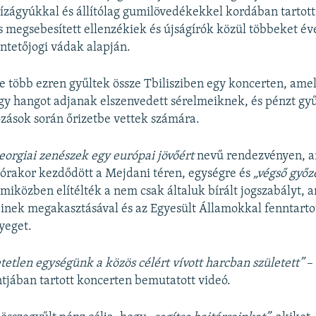
ízágyúkkal és állítólag gumilövedékekkel kordában tartot
és megsebesített ellenzékiek és újságírók közül többeket é
tetőjogi vádak alapján.
te több ezren gyűltek össze Tbilisziben egy koncerten, amel
gy hangot adjanak elszenvedett sérelmeiknek, és pénzt gy
ozások során őrizetbe vettek számára.
eorgiai zenészek egy európai jövőért
nevű rendezvényen, am
0 órakor kezdődött a Mejdani téren, egységre és
„végső győz
, miközben elítélték a nem csak általuk bírált jogszabályt,
inek megakasztásával és az Egyesült Államokkal fenntarto
yeget.
tetlen egységünk a közös célért vívott harcban született”
– 
ntjában tartott koncerten bemutatott videó.