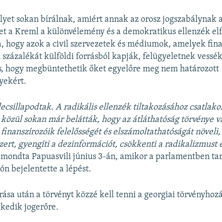
lyet sokan bírálnak, amiért annak az orosz jogszabálynak 
et a Kreml a különvélemény és a demokratikus ellenzék elf
ja, hogy azok a civil szervezetek és médiumok, amelyek fin
 százalékát külföldi forrásból kapják, felügyeletnek vessé
is, hogy megbüntethetik őket egyelőre meg nem határozott
yekért.
lecsillapodtak. A radikális ellenzék tiltakozásához csatlako
közül sokan már belátták, hogy az átláthatóság törvénye va
finanszírozóik felelősségét és elszámoltathatóságát növeli, 
zert, gyengíti a dezinformációt, csökkenti a radikalizmust 
mondta Papuasvili június 3-án, amikor a parlamentben tar
ón bejelentette a lépést.
írása után a törvényt közzé kell tenni a georgiai törvényhoz
lkedik jogerőre.