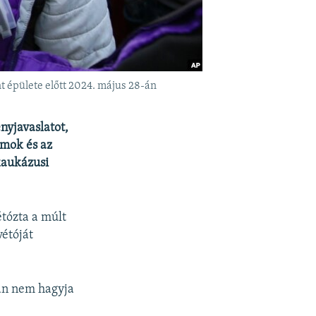
nt épülete előtt 2024. május 28-án
nyjavaslatot,
amok és az
kaukázusi
tózta a múlt
vétóját
tán nem hagyja