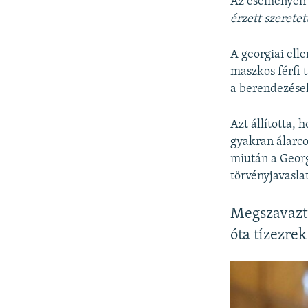
Az eseményen ö
érzett szerete
A georgiai ell
maszkos férfi 
a berendezése
Azt állította,
gyakran álarco
miután a Georg
törvényjavaslat
Megszavazta
óta tízezrek