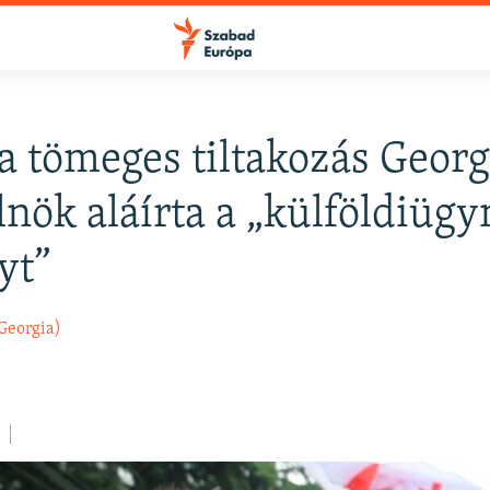
a tömeges tiltakozás Georg
FELIRATKOZÁS
lnök aláírta a „külföldiüg
yt”
Apple Podcasts
Georgia)
Spotify
Feliratkozás