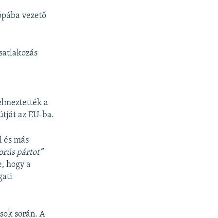
rópába vezető
csatlakozás
elmeztették a
útját az EU-ba.
l és más
orús pártot”
e, hogy a
gati
ások során. A