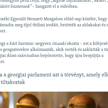
sszegyűlt pénz célja, hogy
„segítse bajtársainkat”,
akiket
tükért büntetnek”
– hangzott el a videóban.
enzéki Egyesült Nemzeti Mozgalom előző nap közölte, hogy 
támadta meg éjjel tbiliszi irodáit, betörték az ablakokat é
ket.
 hogy a kárt harminc-negyven
tituszki
okozta – ezt a kifejezé
s gengszterekre alkalmazzák, akik verték és zaklatták a tü
iai Álom márciusban bejelentette, hogy újra benyújtja a
ot.
 a georgiai parlament azt a törvényt, amely el
 tiltakoztak