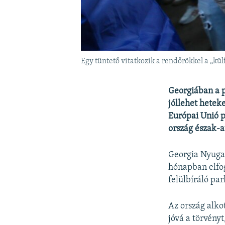
Egy tüntető vitatkozik a rendőrökkel a „kül
Georgiában a p
jóllehet hetek
Európai Unió p
ország észak-at
Georgia Nyugat
hónapban elfog
felülbíráló pa
Az ország alko
jóvá a törvény