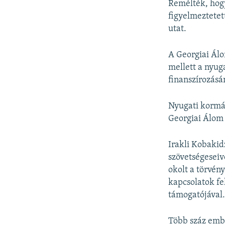
Remélték, hogy
figyelmeztetet
utat.
A Georgiai Álom
mellett a nyug
finanszírozásá
Nyugati kormán
Georgiai Álom 
Irakli Kobakid
szövetségeseiv
okolt a törvény
kapcsolatok fel
támogatójával
Több száz ember