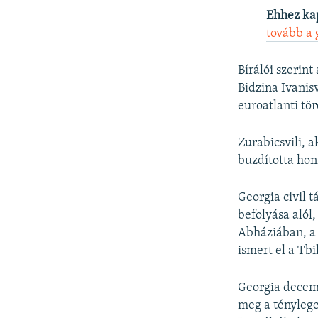
Ehhez ka
tovább a 
Bírálói szerint
Bidzina Ivanis
euroatlanti tö
Zurabicsvili, 
buzdította hon
Georgia civil 
befolyása alól
Abháziában, a
ismert el a Tbi
Georgia decemb
meg a ténylege