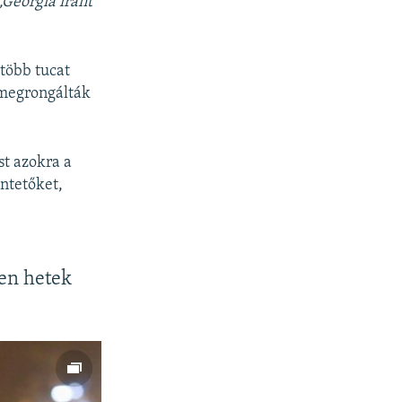
„Georgia iránt
több tucat
s megrongálták
st azokra a
ntetőket,
len hetek