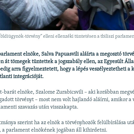
földiügynök-törvény” elleni ellenzéki tüntetésen a tbiliszi parlame
arlament elnöke, Salva Papuasvili aláírta a megosztó törvé
en át tömegek tüntettek a jogszabály ellen, az Egyesült Áll
edig arra figyelmeztetett, hogy a lépés veszélyeztetheti a 
lanti integrációját.
-barát elnöke, Szalome Zurabicsvili – aki korábban megvé
adott törvényt – most nem volt hajlandó aláírni, amikor a 
rlamenti szavazás után visszakapta.
tmánya szerint ha az elnök a törvényhozók felülbírálása u
t, a parlament elnökének jogában áll kihirdetni.