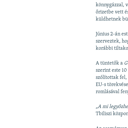
könnygázzal, v
őrizetbe vett 
küldhetnek bün
Június 2-án es
szerveztek, ho
korábbi tiltak
A tüntetők a
G
szerint este 1
szólítottak fel
EU-s törekvése
romlásával fen
„A mi legyőzhe
Tbiliszi közpo