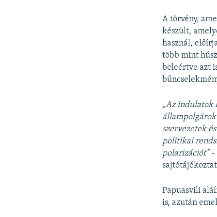
A törvény, ame
készült, amely
használ, előír
több mint húsz
beleértve azt 
bűncselekmén
„Az indulatok 
állampolgárok 
szervezetek és 
politikai rends
polarizációt”
– 
sajtótájékoztat
Papuasvili alá
is, azután eme