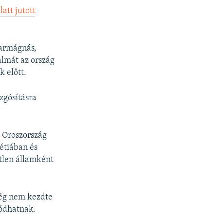
att jutott
iparmágnás,
almát az ország
k előtt.
zgósításra
t Oroszország
étiában és
tlen államként
még nem kezdte
zódhatnak.