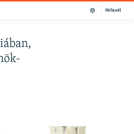
Hírlevél
iában,
ynök-