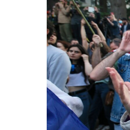
EURÓPAI UNIÓ
VILÁG
KLÍMAVÁLTOZÁS
A MÚLT TANULSÁGAI