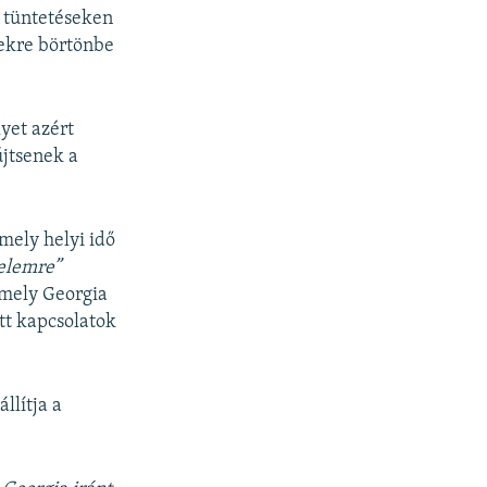
t tüntetéseken
vekre börtönbe
yet azért
űjtsenek a
ely helyi idő
elemre”
 amely Georgia
tt kapcsolatok
állítja a