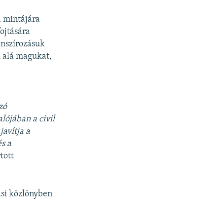
a mintájára
ojtására
anszírozásuk
k alá magukat,
zó
lójában a civil
javítja a
és a
tott
ási közlönyben