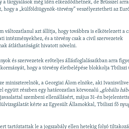
 a tárgyalások még idén elkezdődhetnek, de Brüsszel arra
t, hogy a „külföldiügynök-törvény” veszélyeztetheti az Eu
 változatlanul azt állítja, hogy továbbra is elkötelezett a 
ati intézményekhez, és a törvény csak a civil szervezetek
nak átláthatóságát hivatott növelni.
yok és szervezetek erőteljes állásfoglalásaikban arra figy
kormányát, hogy a törvény életbelépése blokkolja Tbiliszi 
ze miniszterelnök, a Georgiai Álom elnöke, aki Ivanisvilive
el együtt részben egy határozatlan körvonalú
„globális háb
javaslattal szembeni ellenállásért, május 31-én bejelentett
ülvizsgálatát kérte az Egyesült Államokkal, Tbiliszi fő nyu
.
t tartóztattak le a jogszabály ellen hetekig folyó tiltakoz