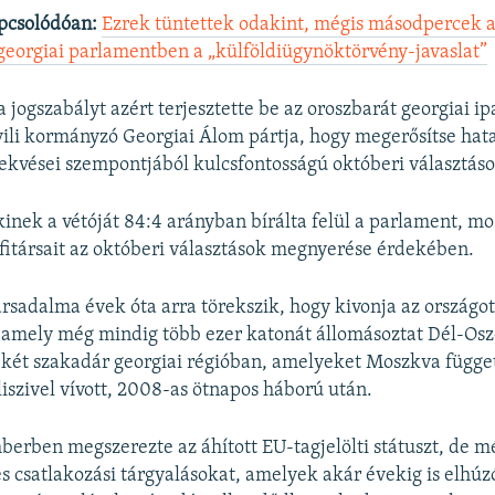
pcsolódóan:
Ezrek tüntettek odakint, mégis másodpercek al
georgiai parlamentben a „külföldiügynöktörvény-javaslat”
 a jogszabályt azért terjesztette be az oroszbarát georgiai 
vili kormányzó Georgiai Álom pártja, hogy megerősítse hat
rekvései szempontjából kulcsfontosságú októberi választáso
akinek a vétóját 84:4 arányban bírálta felül a parlament, mo
fitársait az októberi választások megnyerése érdekében.
társadalma évek óta arra törekszik, hogy kivonja az országo
, amely még mindig több ezer katonát állomásoztat Dél-Osz
 két szakadár georgiai régióban, amelyeket Moszkva függe
liszivel vívott, 2008-as ötnapos háború után.
erben megszerezte az áhított EU-tagjelölti státuszt, de 
s csatlakozási tárgyalásokat, amelyek akár évekig is elhú