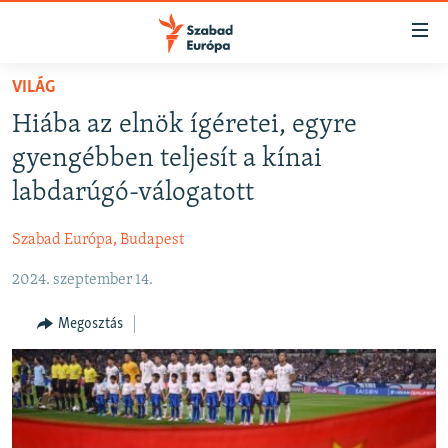
Akadálymentes
mód
Ugrás
VILÁG
a
NAPIRENDEN
Hiába az elnök ígéretei, egyre
fő
AKTUÁLIS
oldalra
gyengébben teljesít a kínai
FELIRATKOZÁS
PODCASTOK
Ugrás
labdarúgó-válogatott
a
VIDEÓK
tartalomjegyzékre
Szabad Európa, Budapest
Spotify
ELEMZŐ
Ugrás
a
2024. szeptember 14.
NER15
Feliratkozás
keresésre
SZABADON
Megosztás
TÁRSADALOM
DEMOKRÁCIA
A PÉNZ NYOMÁBAN