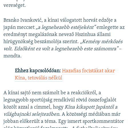
vereséget.
Branko Ivanković, a kínai válogatott horvát edzője a
japán meccset
„a legnehezebb estéjeként”
emlegette az
eredményt megalázónak
nevező Hszinhua állami
hírügynökség beszámolója szerint.
„Kemény mérkőzés
volt. Edzőként ez volt a legnehezebb este számomra”
–
mondta.
Ehhez kapcsolódóan:
Hazafias focistákat akar
Kína, tetoválás nélkül
A kínai sajtó nem számolt be a reakciókról, a
legnagyobb sportújság rendkívül rövid összefoglalót
közölt azzal a címmel, hogy
Kína kikapott Japántól a
világbajnoki selejtezőben.
A közösségi médiában már
jobban előkerült a téma. Egy ismert sportkommentátor