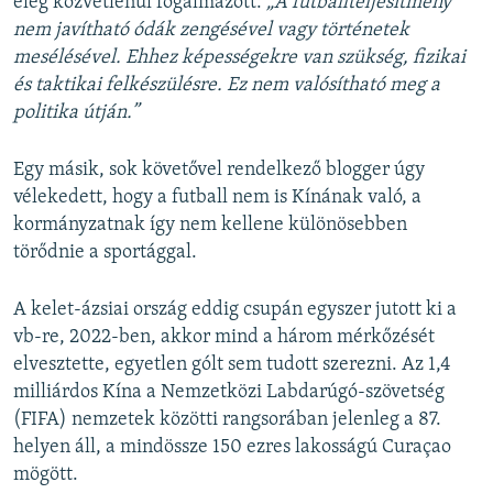
elég közvetlenül fogalmazott:
„A futballteljesítmény
nem javítható ódák zengésével vagy történetek
mesélésével. Ehhez képességekre van szükség, fizikai
és taktikai felkészülésre. Ez nem valósítható meg a
politika útján.”
Egy másik, sok követővel rendelkező blogger úgy
vélekedett, hogy a futball nem is Kínának való, a
kormányzatnak így nem kellene különösebben
törődnie a sportággal.
A kelet-ázsiai ország eddig csupán egyszer jutott ki a
vb-re, 2022-ben, akkor mind a három mérkőzését
elvesztette, egyetlen gólt sem tudott szerezni. Az 1,4
milliárdos Kína a Nemzetközi Labdarúgó-szövetség
(FIFA) nemzetek közötti rangsorában jelenleg a 87.
helyen áll, a mindössze 150 ezres lakosságú Curaçao
mögött.