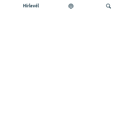
Hírlevél
Legfrissebb podcastunk:
Keresés
Legfrissebb
Falusi Mariann: A siker jó érzés, de fontosabb a hozzá
vezető út
Szabad Európa Podcastok