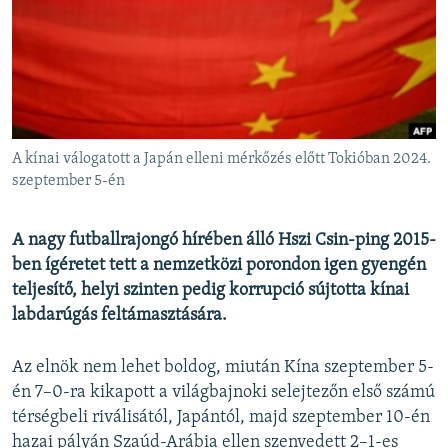
EURÓPAI UNIÓ
VILÁG
KLÍMAVÁLTOZÁS
A MÚLT TANULSÁGAI
A kínai válogatott a Japán elleni mérkőzés előtt Tokióban 2024.
KÖVESSEN MINKET!
szeptember 5-én
A nagy futballrajongó hírében álló Hszi Csin-ping 2015-
ben ígéretet tett a nemzetközi porondon igen gyengén
Valamennyi RFE/RL weboldal
teljesítő, helyi szinten pedig korrupció sújtotta kínai
labdarúgás feltámasztására.
Az elnök nem lehet boldog, miután Kína szeptember 5-
én 7–0-ra kikapott a világbajnoki selejtezőn első számú
térségbeli riválisától, Japántól, majd szeptember 10-én
hazai pályán Szaúd-Arábia ellen szenvedett 2–1-es