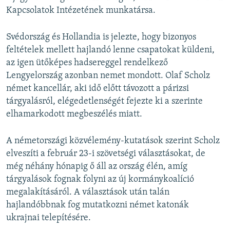
Kapcsolatok Intézetének munkatársa.
Svédország és Hollandia is jelezte, hogy bizonyos
feltételek mellett hajlandó lenne csapatokat küldeni,
az igen ütőképes hadsereggel rendelkező
Lengyelország azonban nemet mondott. Olaf Scholz
német kancellár, aki idő előtt távozott a párizsi
tárgyalásról, elégedetlenségét fejezte ki a szerinte
elhamarkodott megbeszélés miatt.
A németországi közvélemény-kutatások szerint Scholz
elveszíti a február 23-i szövetségi választásokat, de
még néhány hónapig ő áll az ország élén, amíg
tárgyalások fognak folyni az új kormánykoalíció
megalakításáról. A választások után talán
hajlandóbbnak fog mutatkozni német katonák
ukrajnai telepítésére.