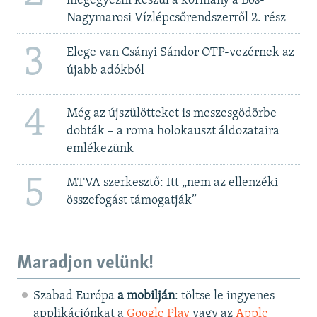
megegyezni készül a kormány a Bős-
Nagymarosi Vízlépcsőrendszerről 2. rész
3
Elege van Csányi Sándor OTP-vezérnek az
újabb adókból
4
Még az újszülötteket is meszesgödörbe
dobták – a roma holokauszt áldozataira
emlékezünk
5
MTVA szerkesztő: Itt „nem az ellenzéki
összefogást támogatják”
Maradjon velünk!
Szabad Európa
a mobilján
: töltse le ingyenes
applikációnkat a
Google Play
vagy az
Apple