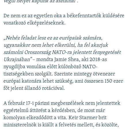
végül helyet kapunk az asztalnál”.
De nem ez az egyetlen oka a békefenntartók küldésére
vonatkozó elképzeléseknek.
„Nehéz feladat lesz ez az európaiak számára,
ugyanakkor nem lehet elkerülni, ha fel akarjuk
számolni Oroszország NATO-ra jelentett fenyegetését
Ukrajnában”
– mondta Jamie Shea, aki 2018-as
nyugdíjba vonulása előtt különböző NATO-
tisztségekben szolgált. Szerinte mintegy ötvenezer
európai katonára lehet szükség, ami összesen 150 ezer
főt jelent állandó rotációval.
A február 17-i párizsi megbeszélések nem jelentettek
egyértelmű áttörést a kérdésben, de most már
komolyan elkezdődött a vita. Keir Starmer brit
miniszterelnök is kiállt a felvetés mellett, és közölte,