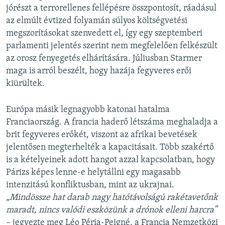
jórészt a terrorellenes fellépésre összpontosít, ráadásul
az elmúlt évtized folyamán súlyos költségvetési
megszorításokat szenvedett el, így egy szeptemberi
parlamenti jelentés szerint nem megfelelően felkészült
az orosz fenyegetés elhárítására. Júliusban Starmer
maga is arról beszélt, hogy hazája fegyveres erői
kiürültek.
Európa másik legnagyobb katonai hatalma
Franciaország. A francia haderő létszáma meghaladja a
brit fegyveres erőkét, viszont az afrikai bevetések
jelentősen megterhelték a kapacitásait. Több szakértő
is a kételyeinek adott hangot azzal kapcsolatban, hogy
Párizs képes lenne-e helytállni egy magasabb
intenzitású konfliktusban, mint az ukrajnai.
„Mindössze hat darab nagy hatótávolságú rakétavetőnk
maradt, nincs valódi eszközünk a drónok elleni harcra”
– jegyezte meg Léo Péria-Peigné, a Francia Nemzetközi