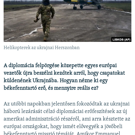
EURÓPAI UNIÓ
VILÁG
KLÍMAVÁLTOZÁS
A MÚLT TANULSÁGAI
Helikopterek az ukrajnai Herszonban
KÖVESSEN MINKET!
A diplomácia felpörgése közepette egyes európai
vezetők újra beszélni kezdtek arról, hogy csapatokat
küldenének Ukrajnába. Hogyan nézne ki egy
Valamennyi RFE/RL weboldal
békefenntartó erő, és mennyire reális ez?
Az utóbbi napokban jelentősen fokozódtak az ukrajnai
háború lezárását célzó diplomáciai erőfeszítések az új
amerikai adminisztráció részéről, ami arra késztette az
európai országokat, hogy ismét elővegyék a jövőbeli
békefenntartó misszió témáját. Amikor Emmanuel