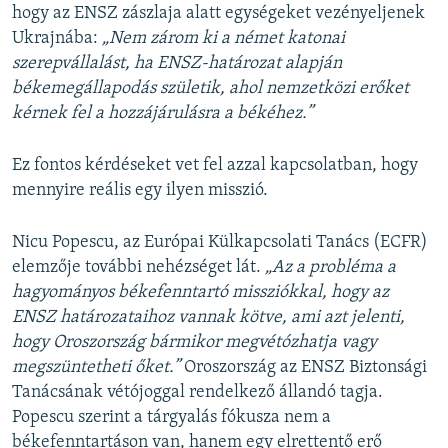
hogy az ENSZ zászlaja alatt egységeket vezényeljenek
Ukrajnába:
„Nem zárom ki a német katonai
szerepvállalást, ha ENSZ-határozat alapján
békemegállapodás születik, ahol nemzetközi erőket
kérnek fel a hozzájárulásra a békéhez.”
Ez fontos kérdéseket vet fel azzal kapcsolatban, hogy
mennyire reális egy ilyen misszió.
Nicu Popescu, az Európai Külkapcsolati Tanács (ECFR)
elemzője további nehézséget lát.
„Az a probléma a
hagyományos békefenntartó missziókkal, hogy az
ENSZ határozataihoz vannak kötve, ami azt jelenti,
hogy Oroszország bármikor megvétózhatja vagy
megszüntetheti őket.”
Oroszország az ENSZ Biztonsági
Tanácsának vétójoggal rendelkező állandó tagja.
Popescu szerint a tárgyalás fókusza nem a
békefenntartáson van, hanem egy elrettentő erő