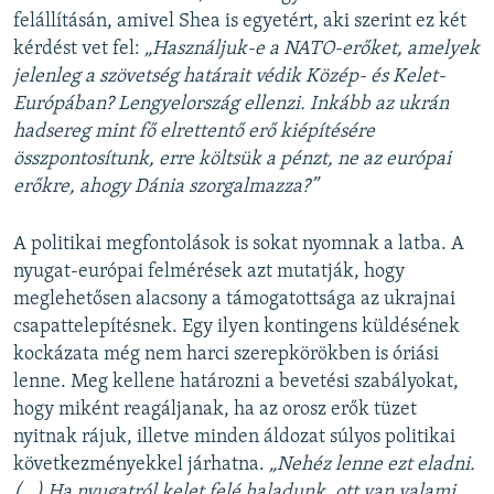
felállításán, amivel Shea is egyetért, aki szerint ez két
kérdést vet fel:
„Használjuk-e a NATO-erőket, amelyek
jelenleg a szövetség határait védik Közép- és Kelet-
Európában? Lengyelország ellenzi. Inkább az ukrán
hadsereg mint fő elrettentő erő kiépítésére
összpontosítunk, erre költsük a pénzt, ne az európai
erőkre, ahogy Dánia szorgalmazza?”
A politikai megfontolások is sokat nyomnak a latba. A
nyugat-európai felmérések azt mutatják, hogy
meglehetősen alacsony a támogatottsága az ukrajnai
csapattelepítésnek. Egy ilyen kontingens küldésének
kockázata még nem harci szerepkörökben is óriási
lenne. Meg kellene határozni a bevetési szabályokat,
hogy miként reagáljanak, ha az orosz erők tüzet
nyitnak rájuk, illetve minden áldozat súlyos politikai
következményekkel járhatna.
„Nehéz lenne ezt eladni.
(…) Ha nyugatról kelet felé haladunk, ott van valami,