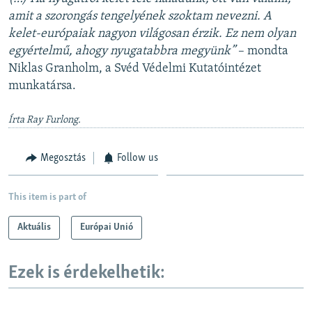
amit a szorongás tengelyének szoktam nevezni. A
kelet-európaiak nagyon világosan érzik. Ez nem olyan
egyértelmű, ahogy nyugatabbra megyünk”
– mondta
Niklas Granholm, a Svéd Védelmi Kutatóintézet
munkatársa.
Írta Ray Furlong.
Megosztás
Follow us
This item is part of
Aktuális
Európai Unió
Ezek is érdekelhetik: