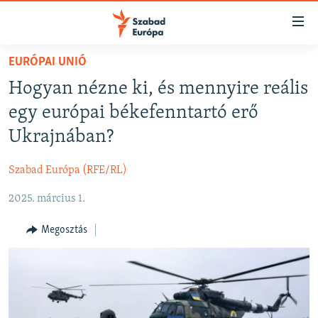
Akadálymentes
mód
Ugrás
EURÓPAI UNIÓ
a
NAPIRENDEN
Hogyan nézne ki, és mennyire reális
fő
AKTUÁLIS
oldalra
egy európai békefenntartó erő
FELIRATKOZÁS
PODCASTOK
Ugrás
Ukrajnában?
a
VIDEÓK
tartalomjegyzékre
Szabad Európa (RFE/RL)
Spotify
ELEMZŐ
Ugrás
a
2025. március 1.
NER15
Feliratkozás
keresésre
SZABADON
Megosztás
TÁRSADALOM
DEMOKRÁCIA
A PÉNZ NYOMÁBAN