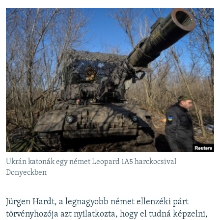
Ukrán katonák egy német Leopard 1A5 harckocsival
Donyeckben
Jürgen Hardt, a legnagyobb német ellenzéki párt
törvényhozója azt nyilatkozta, hogy el tudná képzelni,