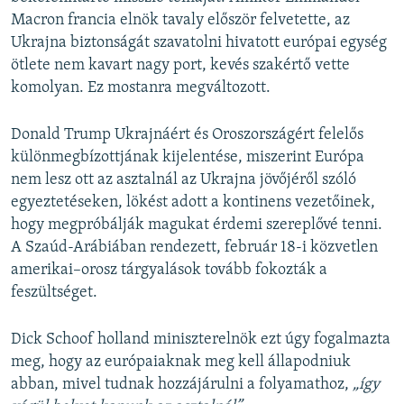
Macron francia elnök tavaly először felvetette, az
Ukrajna biztonságát szavatolni hivatott európai egység
ötlete nem kavart nagy port, kevés szakértő vette
komolyan. Ez mostanra megváltozott.
Donald Trump Ukrajnáért és Oroszországért felelős
különmegbízottjának kijelentése, miszerint Európa
nem lesz ott az asztalnál az Ukrajna jövőjéről szóló
egyeztetéseken, lökést adott a kontinens vezetőinek,
hogy megpróbálják magukat érdemi szereplővé tenni.
A Szaúd-Arábiában rendezett, február 18-i közvetlen
amerikai–orosz tárgyalások tovább fokozták a
feszültséget.
Dick Schoof holland miniszterelnök ezt úgy fogalmazta
meg, hogy az európaiaknak meg kell állapodniuk
abban, mivel tudnak hozzájárulni a folyamathoz,
„így