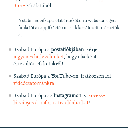
Store
kínálatából!
A stabil mobilkapcsolat érdekében a weboldal egyes
funkciói az applikációban csak korlátozottan érhetők
el.
Szabad Európa a
postafiókjában
: kérje
ingyenes hírlevelünket
, hogy elsőként
értesüljön cikkeinkről!
Szabad Európa a
YouTube
-on: iratkozzon fel
videócsatornánkra
!
Szabad Európa az
Instagramon
is:
kövesse
látványos és informatív oldalunkat
! ​