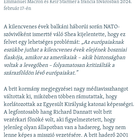
Emmanuel Macron és Keir Starmer a francia fővárosban 2024.
február 17-én
A kilencvenes évek balkáni háborúi során NATO-
szóvivőként ismertté váló Shea kijelentette, hogy ez
felvet egy lehetséges problémát:
„Az európaiaknak
eszükbe juthat a kilencvenes évek elejének boszniai
fiaskója, amikor az amerikaiak – akik biztonságban
voltak a levegőben – folyamatosan kritizálták a
szárazföldön lévő európaiakat.”
A brit kormány megjegyzései nagy médiavisszhangot
váltottak ki, miközben többen rámutattak, hogy
korlátozottak az Egyesült Királyság katonai képességei.
A legfontosabb hang Richard Dannatt volt brit
vezérkari főnöké volt, aki figyelmeztetett, hogy
jelenleg olyan állapotban van a hadsereg, hogy nem
lenne képes a misszió vezetésére. A brit haderő 2001