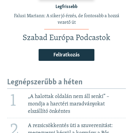
Legfrissebb
Falusi Mariann: A siker jó érzés, de fontosabb a hozzá
vezető út
Szabad Európa Podcastok
Feliratkozás
Legnépszerűbb a héten
1
„A halottak oldalán nem áll senki” –
mondja a harctéri maradványokat
elszállító önkéntes
2
A rezsicsökkentés üti a szuverenitást: