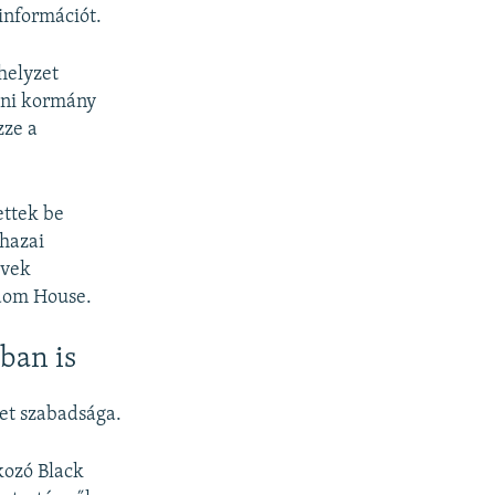
információt.
helyzet
ráni kormány
zze a
ettek be
 hazai
rvek
edom House.
ban is
et szabadsága.
akozó Black