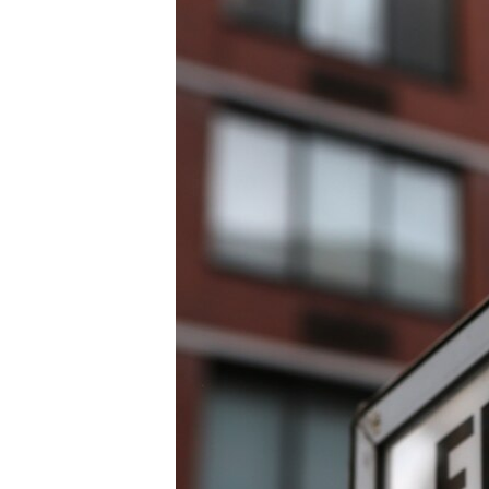
EURÓPAI UNIÓ
VILÁG
KLÍMAVÁLTOZÁS
A MÚLT TANULSÁGAI