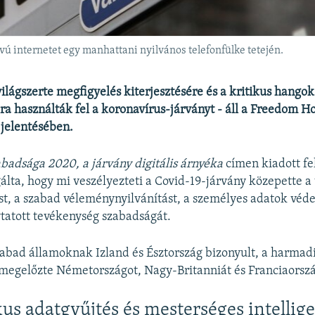
vú internetet egy manhattani nyilvános telefonfülke tetején.
lágszerte megfigyelés kiterjesztésére és a kritikus hangok
ára használták fel a koronavírus-járványt - áll a Freedom H
 jelentésében.
abadsága 2020, a járvány digitális árnyéka
címen kiadott fe
álta, hogy mi veszélyezteti a Covid-19-járvány közepette a
st, a szabad véleménynyilvánítást, a személyes adatok véde
ytatott tevékenység szabadságát.
abad államoknak Izland és Észtország bizonyult, a harmadi
megelőzte Németországot, Nagy-Britanniát és Franciaorszá
us adatgyűjtés és mesterséges intellig