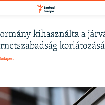
ormány kihasználta a járv
FELIRATKOZÁS
ernetszabadság korlátozásá
Apple Podcasts
Budapest
.
Spotify
Feliratkozás