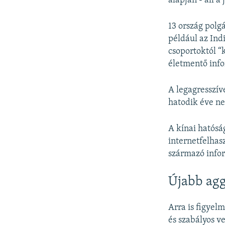
alapján - áll a
13 ország polg
például az Ind
csoportoktól “
életmentő inf
A legagresszív
hatodik éve ne
A kínai hatósá
internetfelhas
származó info
Újabb agg
Arra is figyelm
és szabályos v