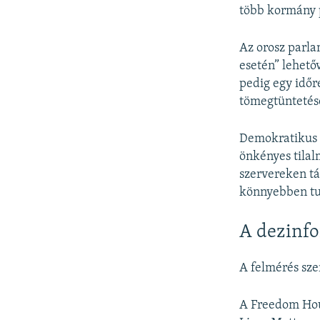
több kormány p
Az orosz parla
esetén” lehetőv
pedig egy időr
tömegtüntetése
Demokratikus v
önkényes tilal
szervereken t
könnyebben tu
A dezinfo
A felmérés sze
A Freedom Hous