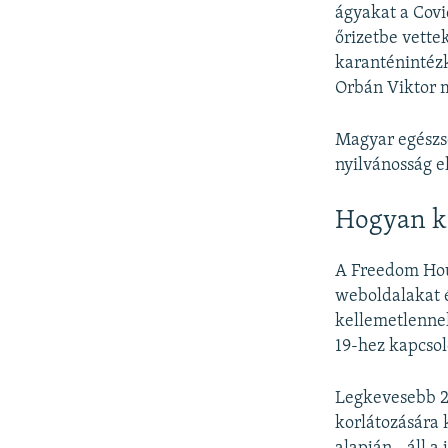
ágyakat a Covi
őrizetbe vette
karanténintézk
Orbán Viktor m
Magyar egészs
nyilvánosság e
Hogyan ko
A Freedom Hous
weboldalakat 
kellemetlennek
19-hez kapcsol
Legkevesebb 2
korlátozására 