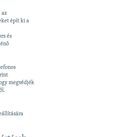
 az
ket épít ki a
rs és
ténő
lefonos
rint
hogy megvédjék
ől.
eállítására