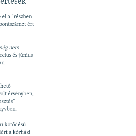
sértések
 el a “részben
 pontszámot ért
 még nem
cius és június
an
zhető
volt érvényben,
esztés”
nyvben.
ki kötődésű
ért a kórházi