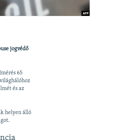
ouse jogvédő
lmérés 65
 világhálóhoz
lmét és az
k helyen álló
got.
encia