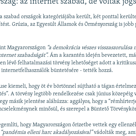
zág: az internet szabad, de voltak jog
 szabad országok kategóriájába került, két ponttal kerülte
tést. Grúzia, az Egyesült Államok és Örményország is jobb
erint Magyarországon
“a demokrácia vészes visszaszorulása
internet szabadságát”.
Ám a karantén idején bevezetett, már
en lévő felhatalmazási törvény lehetőséget adott a kritikus
internetfelhasználók büntetésére - tették hozzá.
e kiemeli, hogy öt év börtönnel sújtható a tágan értelme
tés”. A törvény legtöbb rendelkezése csak június közepéig 
 egy másik jelentése aláhúzza: aggályos, hogy a “rémhírterj
űncselekménynek minősül, és szerepel a Büntető Törvénykö
gemlíti, hogy Magyarországon őrizetbe vettek egy ellenzé
a
“pandémia elleni harc akadályozásával”
vádolták meg, ami