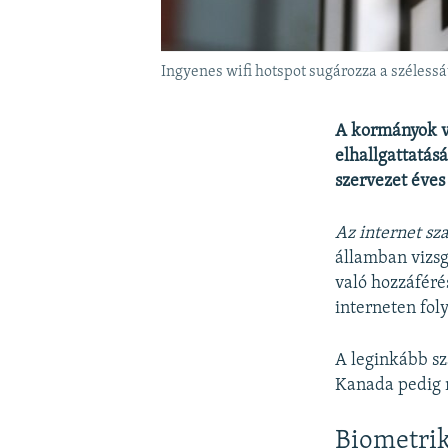
Ingyenes wifi hotspot sugározza a szélessá
A kormányok vi
elhallgattatás
szervezet éves
Az internet sz
államban vizsg
való hozzáféré
interneten fol
A leginkább sz
Kanada pedig 
Biometrik