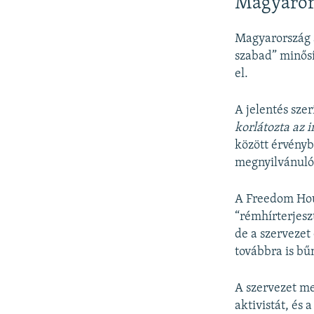
Magyarors
Magyarország a
szabad” minősí
el.
A jelentés sz
korlátozta az 
között érvényb
megnyilvánuló 
A Freedom Hous
“rémhírterjesz
de a szervezet
továbbra is b
A szervezet me
aktivistát, és 