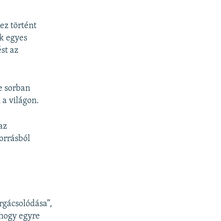
ez történt
k egyes
st az
e sorban
 a világon.
az
orrásból
orgácsolódása”,
 hogy egyre