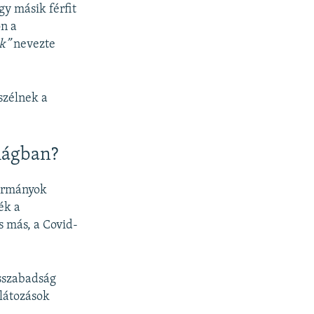
gy másik férfit
on a
ak”
nevezte
szélnek a
lágban?
kormányok
ék a
s más, a Covid-
sszabadság
látozások