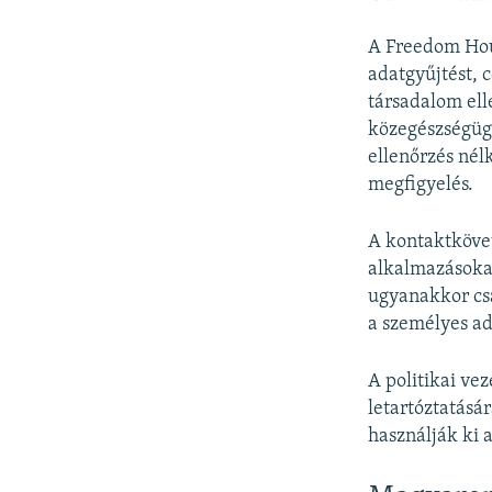
A Freedom Hou
adatgyűjtést, 
társadalom ell
közegészségügy
ellenőrzés nél
megfigyelés.
A kontaktkövet
alkalmazásokat
ugyanakkor cs
a személyes ad
A politikai ve
letartóztatásár
használják ki 