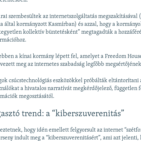
 jelentésben.
árai szembesültek az internetszolgáltatás megszakításával (
ia által kormányzott Kasmírban) és azzal, hogy a kormányo
kegyetlen kollektív büntetésként” megtagadták a hozzáféré
ormációhoz.
ebben a kínai kormány lépett fel, amelyet a Freedom Hous
vezett meg az internetes szabadság legfőbb megsértőjének
gok csúcstechnológiás eszközökkel próbálták eltántorítani 
ználókat a hivatalos narratívát megkérdőjelező, független f
rmációk megosztásától.
asztó trend: a “kiberszuverenitás”
eztetnek, hogy idén emellett felgyorsult az internet “szétf
erseny indult meg a “kiberszuverenitásért”, ami azt jelenti,