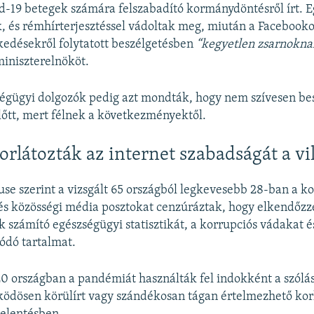
d-19 betegek számára felszabadító kormánydöntésről írt. E
k, és rémhírterjesztéssel vádoltak meg, miután a Facebook
edésekről folytatott beszélgetésben
“kegyetlen zsarnokn
iniszterelnököt.
égügyi dolgozók pedig azt mondták, hogy nem szívesen be
lőtt, mert félnek a következményektől.
rlátozták az internet szabadságát a vi
e szerint a vizsgált 65 országból legkevesebb 28-ban a 
és közösségi média posztokat cenzúráztak, hogy elkendőzz
 számító egészségügyi statisztikát, a korrupciós vádakat é
ódó tartalmat.
0 országban a pandémiát használták fel indokként a szólá
ködösen körülírt vagy szándékosan tágan értelmezhető kor