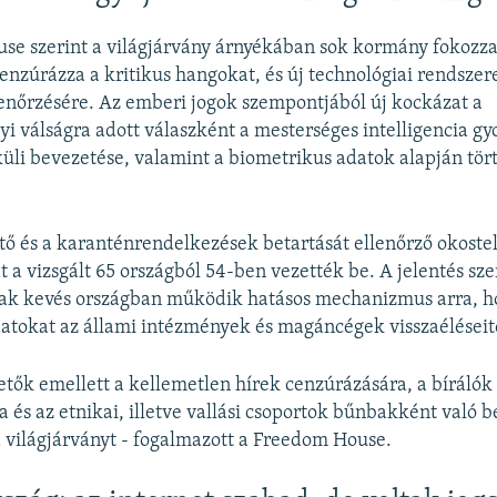
se szerint a világjárvány árnyékában sok kormány fokozza
cenzúrázza a kritikus hangokat, és új technológiai rendszere
enőrzésére. Az emberi jogok szempontjából új kockázat a
i válságra adott válaszként a mesterséges intelligencia gyo
küli bevezetése, valamint a biometrikus adatok alapján tör
ő és a karanténrendelkezések betartását ellenőrző okoste
 a vizsgált 65 országból 54-ben vezették be. A jelentés sze
ak kevés országban működik hatásos mechanizmus arra, 
atokat az állami intézmények és magáncégek visszaéléseit
zetők emellett a kellemetlen hírek cenzúrázására, a bírálók
a és az etnikai, illetve vallási csoportok bűnbakként való b
a világjárványt - fogalmazott a Freedom House.