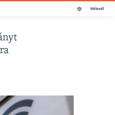
Hírlevél
ányt
ra