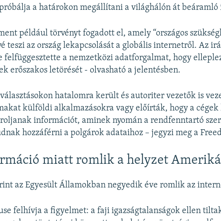
róbálja a határokon megállítani a világhálón át beáramló 
ment például törvényt fogadott el, amely “országos szükség
é teszi az ország lekapcsolását a globális internetről. Az i
e felfüggesztette a nemzetközi adatforgalmat, hogy elleple
k erőszakos letörését - olvasható a jelentésben.
álasztásokon hatalomra került és autoriter vezetők is vez
makat külföldi alkalmazásokra vagy előírták, hogy a cégek
ároljanak információt, aminek nyomán a rendfenntartó sze
dnak hozzáférni a polgárok adataihoz – jegyzi meg a Fre
rmáció miatt romlik a helyzet Ameriká
rint az Egyesült Államokban negyedik éve romlik az intern
e felhívja a figyelmet: a faji igazságtalanságok ellen tilt