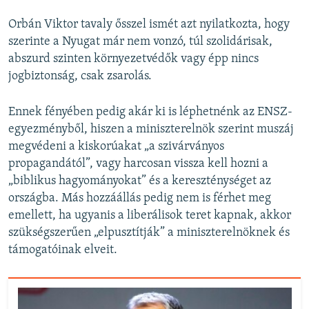
Orbán Viktor tavaly ősszel ismét azt nyilatkozta, hogy
szerinte a Nyugat már nem vonzó, túl szolidárisak,
abszurd szinten környezetvédők vagy épp nincs
jogbiztonság, csak zsarolás.
Ennek fényében pedig akár ki is léphetnénk az ENSZ-
egyezményből, hiszen a miniszterelnök szerint muszáj
megvédeni a kiskorúakat „a szivárványos
propagandától”, vagy harcosan vissza kell hozni a
„biblikus hagyományokat” és a kereszténységet az
országba. Más hozzáállás pedig nem is férhet meg
emellett, ha ugyanis a liberálisok teret kapnak, akkor
szükségszerűen „elpusztítják” a miniszterelnöknek és
támogatóinak elveit.