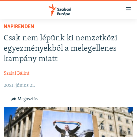
Akadálymentes
mód
Ugrás
NAPIRENDEN
a
NAPIRENDEN
Csak nem lépünk ki nemzetközi
fő
AKTUÁLIS
oldalra
egyezményekből a melegellenes
FELIRATKOZÁS
PODCASTOK
Ugrás
kampány miatt
a
VIDEÓK
tartalomjegyzékre
Szalai Bálint
Spotify
ELEMZŐ
Ugrás
a
2021. június 21.
NER15
Feliratkozás
keresésre
SZABADON
Megosztás
TÁRSADALOM
DEMOKRÁCIA
A PÉNZ NYOMÁBAN