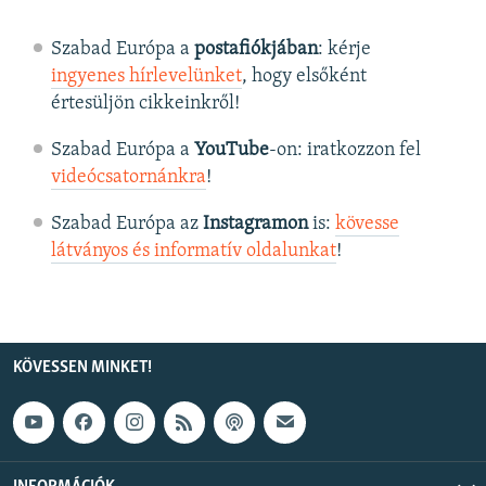
Szabad Európa a
postafiókjában
: kérje
ingyenes hírlevelünket
, hogy elsőként
értesüljön cikkeinkről!
Szabad Európa a
YouTube
-on: iratkozzon fel
videócsatornánkra
!
Szabad Európa az
Instagramon
is:
kövesse
látványos és informatív oldalunkat
! ​
KÖVESSEN MINKET!