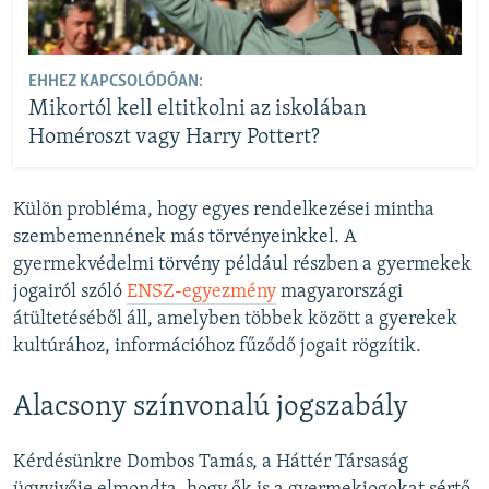
EHHEZ KAPCSOLÓDÓAN:
Mikortól kell eltitkolni az iskolában
Homéroszt vagy Harry Pottert?
Külön probléma, hogy egyes rendelkezései mintha
szembemennének más törvényeinkkel. A
gyermekvédelmi törvény például részben a gyermekek
jogairól szóló
ENSZ-egyezmény
magyarországi
átültetéséből áll, amelyben többek között a gyerekek
kultúrához, információhoz fűződő jogait rögzítik.
Alacsony színvonalú jogszabály
Kérdésünkre Dombos Tamás, a Háttér Társaság