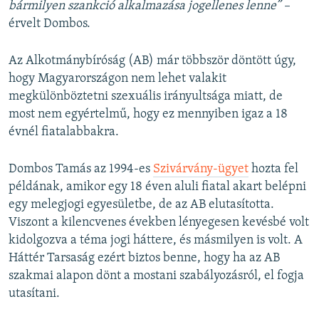
bármilyen szankció alkalmazása jogellenes lenne” –
érvelt Dombos.
Az Alkotmánybíróság (AB) már többször döntött úgy,
hogy Magyarországon nem lehet valakit
megkülönböztetni szexuális irányultsága miatt, de
most nem egyértelmű, hogy ez mennyiben igaz a 18
évnél fiatalabbakra.
Dombos Tamás az 1994-es
Szivárvány-ügyet
hozta fel
példának, amikor egy 18 éven aluli fiatal akart belépni
egy melegjogi egyesületbe, de az AB elutasította.
Viszont a kilencvenes években lényegesen kevésbé volt
kidolgozva a téma jogi háttere, és másmilyen is volt. A
Háttér Tarsaság ezért biztos benne, hogy ha az AB
szakmai alapon dönt a mostani szabályozásról, el fogja
utasítani.