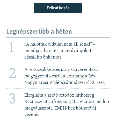
Feliratkozás
Legnépszerűbb a héten
1
„A halottak oldalán nem áll senki” –
mondja a harctéri maradványokat
elszállító önkéntes
2
A rezsicsökkentés üti a szuverenitást:
megegyezni készül a kormány a Bős-
Nagymarosi Vízlépcsőrendszerről 2. rész
3
Elfoglalta a zsidó ortodox hitközség
Kazinczy utcai központját a vitatott módon
megválasztott, EMIH-hez köthető új
vezetés