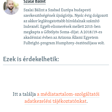
Szalai Bálint
Szalai Bálint a Szabad Európa budapesti
szerkesztőségének újságírója. Nyolc évig dolgozott
az akkor leglátogatottabb híroldalnak számító
Indexnél. Egyéb elismerések mellett 2015-ben
megkapta a Gőbölyös Soma-díjat. A 2018/19-es
akadémiai évben az Arizona Állami Egyetem
Fulbright-program Humphrey-ösztöndíjasa volt.
Ezek is érdekelhetik:
Itt a találja
a médiatartalom-szolgáltatói
adatkezelési tájékoztatónkat
.