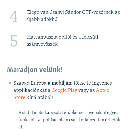
4
Elege van Csányi Sándor OTP-vezérnek az
újabb adókból
5
Hatvanpuszta építői és a felcsúti
számvevőszék
Maradjon velünk!
Szabad Európa
a mobilján
: töltse le ingyenes
applikációnkat a
Google Play
vagy az
Apple
Store
kínálatából!
A stabil mobilkapcsolat érdekében a weboldal egyes
funkciói az applikációban csak korlátozottan érhetők
el.