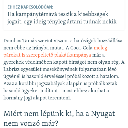
EHHEZ KAPCSOLÓDÓAN:
Ha kampánytémává teszik a kisebbségek
jogait, egy ideig tényleg ártani tudnak nekik
Dombos Tamás szerint viszont a hatóságok hozzáállása
nem ebbe az irányba mutat. A Coca-Cola
meleg
párokat is szerepeltető plakátkampánya
már a
gyerekek védelmében kapott bírságot nem olyan rég. A
Labrisz egyesület mesekönyvének folyamatban lévő
ügyénél is hasonló érveléssel próbálkozott a hatalom.
Azaz a korábbi jogszabályok alapján is próbálkoztak
hasonló ügyeket indítani – most ehhez akarhat a
kormány jogi alapot teremteni.
Miért nem lépünk ki, ha a Nyugat
nem vonzó már?