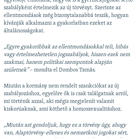
ügyvivője elmondta, hogy ők is a gyermekjogokat sértő
szabályként értelmezik az új törvényt. Szerinte az
ellentmondások még bizonytalanabbá teszik, hogyan
kívánják alkalmazni a gyakorlatban ezeket az
általánosságokat.
„Egyre gyakoribbak az ellentmondásokkal teli, hibás
vagy értelmezhetetlen jogszabályok, hiszen ezek nem
szakmai, hanem politikai szempontok alapján
születnek”
– mondta el Dombos Tamás.
Miután a kormány nem rendelt szankciókat az új
szabályozáshoz, egyelőre ők is csak találgatnak arról,
mi történik azzal, aki mégis megjelenít valamit
kiskorúaknak, ami köthető a homoszexualitáshoz.
„Miután azt gondoljuk, hogy ez a törvény úgy, ahogy
van, Alaptörvény-ellenes és nemzetközi jogokat sért,