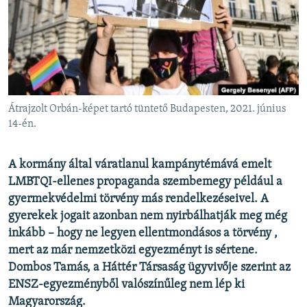
EURÓPAI UNIÓ
VILÁG
KLÍMAVÁLTOZÁS
A MÚLT TANULSÁGAI
Átrajzolt Orbán-képet tartó tüntető Budapesten, 2021. június
KÖVESSEN MINKET!
14-én.
A kormány által váratlanul kampánytémává emelt
LMBTQI-ellenes propaganda szembemegy például a
Valamennyi RFE/RL weboldal
gyermekvédelmi törvény más rendelkezéseivel. A
gyerekek jogait azonban nem nyirbálhatják meg még
inkább – hogy ne legyen ellentmondásos a törvény ,
mert az már nemzetközi egyezményt is sértene.
Dombos Tamás, a Háttér Társaság ügyvivője szerint az
ENSZ-egyezményből valószínűleg nem lép ki
Magyarország.