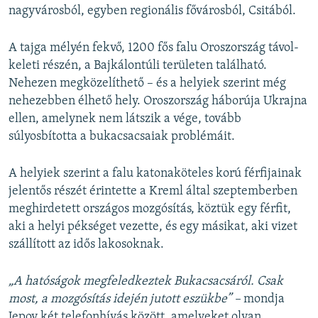
nagyvárosból, egyben regionális fővárosból, Csitából.
A tajga mélyén fekvő, 1200 fős falu Oroszország távol-
keleti részén, a Bajkálontúli területen található.
Nehezen megközelíthető – és a helyiek szerint még
nehezebben élhető hely. Oroszország háborúja Ukrajna
ellen, amelynek nem látszik a vége, tovább
súlyosbította a bukacsacsaiak problémáit.
A helyiek szerint a falu katonaköteles korú férfijainak
jelentős részét érintette a Kreml által szeptemberben
meghirdetett országos mozgósítás, köztük egy férfit,
aki a helyi pékséget vezette, és egy másikat, aki vizet
szállított az idős lakosoknak.
„A hatóságok megfeledkeztek Bukacsacsáról. Csak
most, a mozgósítás idején jutott eszükbe” –
mondja
Jepov két telefonhívás között, amelyeket olyan