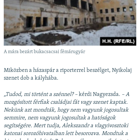
A mára bezárt bukacsacsai fémárugyár
Miközben a házaspár a riporterrel beszélget, Nyikolaj
szenet dob a kályhába.
„Tudod, mi történt a szénnel? –
kérdi Nagyezsda.
– A
mozgósított férfiak családjai fát vagy szenet kaptak.
Nekünk azt mondták, hogy nem vagyunk jogosultak
semmire, nem vagyunk jogosultak a hatóságok
segítségére. Mert tudja, Alekszandr a vlagyivosztoki
katonai sorozóhivatalban lett besorozva. Mondtuk a