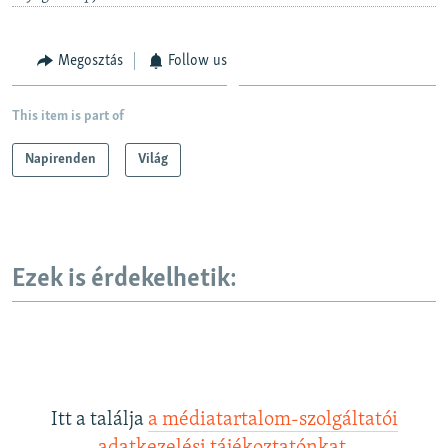
Megosztás
Follow us
This item is part of
Napirenden
Világ
Ezek is érdekelhetik:
Itt a találja
a médiatartalom-szolgáltatói
adatkezelési tájékoztatónkat
.