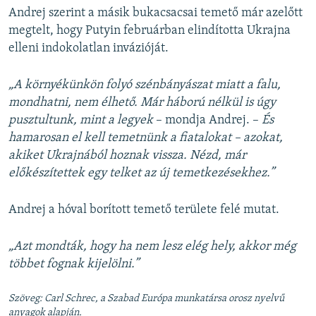
Andrej szerint a másik bukacsacsai temető már azelőtt
megtelt, hogy Putyin februárban elindította Ukrajna
elleni indokolatlan invázióját.
„A környékünkön folyó szénbányászat miatt a falu,
mondhatni, nem élhető. Már háború nélkül is úgy
pusztultunk, mint a legyek
– mondja Andrej. –
És
hamarosan el kell temetnünk a fiatalokat – azokat,
akiket Ukrajnából hoznak vissza. Nézd, már
előkészítettek egy telket az új temetkezésekhez.”
Andrej a hóval borított temető területe felé mutat.
„Azt mondták, hogy ha nem lesz elég hely, akkor még
többet fognak kijelölni.”
Szöveg: Carl Schrec, a Szabad Európa munkatársa orosz nyelvű
anyagok alapján.