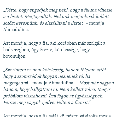
„Kérte, hogy engedjék meg neki, hogy a faluba vihesse
a a lisztet. Megtagadták. Nekünk magunknak kellett
sofőrt keresnünk, és elszállítani a lisztet”
– mondja
Ahmadulina.
Azt mondja, hogy a fia, aki korábban már szolgált a
hadseregben, úgy érezte, kötelessége, hogy
bevonuljon.
„Szerintem ez nem kötelesség, hanem félelem attól,
hogy a szomszédok hogyan néznének rá, ha
megtagadná
– mondja Ahmadulina. –
Most már nagyon
bánom, hogy hallgattam rá. Nem kellett volna. Meg is
próbálom visszahozni. Írni fogok az ügyészségnek.
Persze meg vagyok ijedve. Féltem a fiamat.”
Azt mondja, hogy a fia saját költségén vásárolta meg a