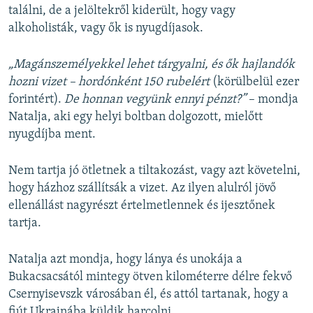
találni, de a jelöltekről kiderült, hogy vagy
alkoholisták, vagy ők is nyugdíjasok.
„Magánszemélyekkel lehet tárgyalni, és ők hajlandók
hozni vizet – hordónként 150 rubelért
(körülbelül ezer
forintért).
De honnan vegyünk ennyi pénzt?”
– mondja
Natalja, aki egy helyi boltban dolgozott, mielőtt
nyugdíjba ment.
Nem tartja jó ötletnek a tiltakozást, vagy azt követelni,
hogy házhoz szállítsák a vizet. Az ilyen alulról jövő
ellenállást nagyrészt értelmetlennek és ijesztőnek
tartja.
Natalja azt mondja, hogy lánya és unokája a
Bukacsacsától mintegy ötven kilométerre délre fekvő
Csernyisevszk városában él, és attól tartanak, hogy a
fiút Ukrajnába küldik harcolni.