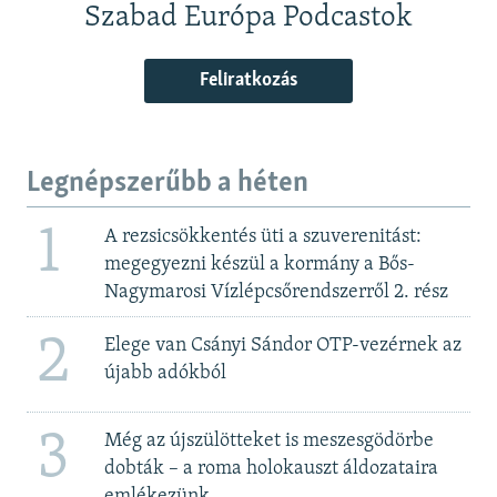
Szabad Európa Podcastok
Feliratkozás
Legnépszerűbb a héten
1
A rezsicsökkentés üti a szuverenitást:
megegyezni készül a kormány a Bős-
Nagymarosi Vízlépcsőrendszerről 2. rész
2
Elege van Csányi Sándor OTP-vezérnek az
újabb adókból
3
Még az újszülötteket is meszesgödörbe
dobták – a roma holokauszt áldozataira
emlékezünk