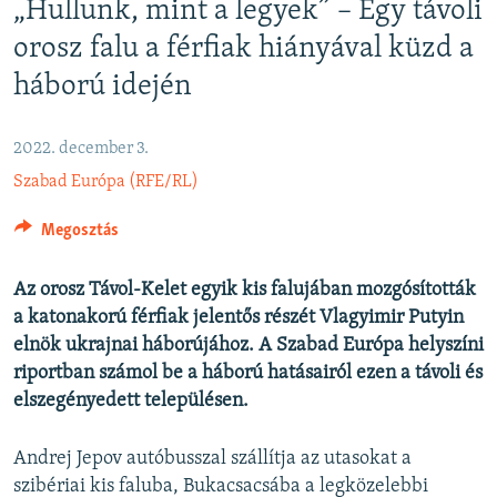
„Hullunk, mint a legyek” – Egy távoli
EURÓPAI UNIÓ
orosz falu a férfiak hiányával küzd a
VILÁG
háború idején
KLÍMAVÁLTOZÁS
A MÚLT TANULSÁGAI
2022. december 3.
Szabad Európa (RFE/RL)
KÖVESSEN MINKET!
Megosztás
Az orosz Távol-Kelet egyik kis falujában mozgósították
Valamennyi RFE/RL weboldal
a katonakorú férfiak jelentős részét Vlagyimir Putyin
elnök ukrajnai háborújához. A Szabad Európa helyszíni
riportban számol be a háború hatásairól ezen a távoli és
elszegényedett településen.
Andrej Jepov autóbusszal szállítja az utasokat a
szibériai kis faluba, Bukacsacsába a legközelebbi