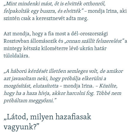
„Mint mindenki mást, őt is elvitték otthonról,
felpakolták egy buszra, és elvitték” –
mondja Irina, aki
szintén csak a keresztnevét adta meg.
Azt mondja, hogy a fia most a dél-oroszországi
Rosztovban állomásozik és
„onnan szállít felszerelést”
a
mintegy kétszáz kilométerre lévő ukrán határ
túloldalára.
„A háború kérdését illetően semleges volt, de amikor
azt javasoltam neki, hogy próbálja elkerülni a
mozgósítást, elutasította
– mondja Irina.
– Közölte,
hogy ha a haza hívja, akkor harcolni fog. Többé nem
próbáltam meggyőzni.”
„Látod, milyen hazafiasak
vagyunk?”