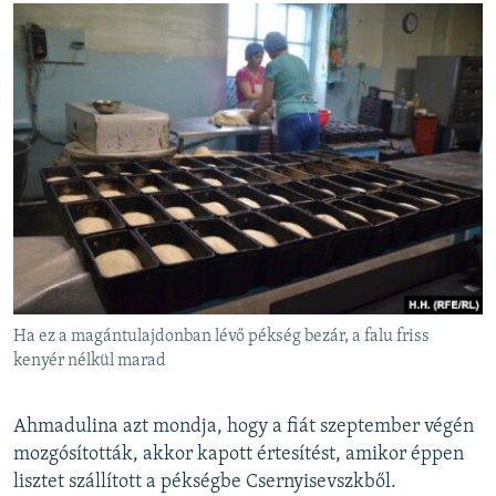
Ha ez a magántulajdonban lévő pékség bezár, a falu friss
kenyér nélkül marad
Ahmadulina azt mondja, hogy a fiát szeptember végén
mozgósították, akkor kapott értesítést, amikor éppen
lisztet szállított a pékségbe Csernyisevszkből.