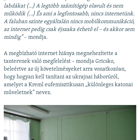
labdákat (…) A legtöbb számítógép elavult és nem
működik (…) És ami a legfontosabb, nincs internetünk.
A faluban szinte egyáltalán nincs mobilkommunikáció,
az internet pedig csak éjszaka érhető el – és akkor sem
mindig”
– mondja.
A megbízható internet hiánya megnehezítette a
tantervnek való megfelelést – mondja Gricsko,
beleértve az új követelményeket arra vonatkozóan,
hogy hogyan kell tanítani az ukrajnai háborúról,
amelyet a Kreml eufemisztikusan „különleges katonai
műveletnek” nevez.