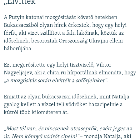
„Elvitték”
A Putyin katonai mozgósítását követő hetekben
Bukacsacsából olyan hírek érkeztek, hogy egy helyi
férfit, aki vizet szállított a falu lakóinak, köztük az
időseknek, besoroztak Oroszország Ukrajna elleni
háborújába.
Ezt megerősítette egy helyi tisztviselő, Viktor
Nagyeljajev, aki a chita.ru hírportálnak elmondta, hogy
„a mozgósítás során elvitték a sofőrjeinket”.
Emiatt az olyan bukacsacsai időseknek, mint Natalja
gyalog kellett a vízzel teli vödröket hazacipelnie a
kútról több kilométeren át.
„Most tél van, és nincsenek utcaseprők, ezért jeges az
út. Nem könnyű vödröt cipelni”
– mondja Natalja, aki