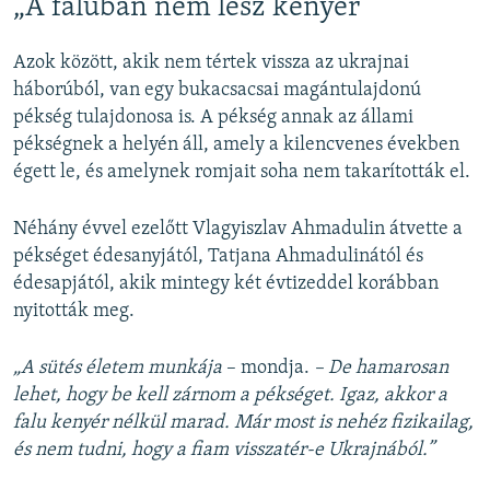
„A faluban nem lesz kenyér”
Azok között, akik nem tértek vissza az ukrajnai
háborúból, van egy bukacsacsai magántulajdonú
pékség tulajdonosa is. A pékség annak az állami
pékségnek a helyén áll, amely a kilencvenes években
égett le, és amelynek romjait soha nem takarították el.
Néhány évvel ezelőtt Vlagyiszlav Ahmadulin átvette a
pékséget édesanyjától, Tatjana Ahmadulinától és
édesapjától, akik mintegy két évtizeddel korábban
nyitották meg.
„A sütés életem munkája
– mondja.
– De hamarosan
lehet, hogy be kell zárnom a pékséget. Igaz, akkor a
falu kenyér nélkül marad. Már most is nehéz fizikailag,
és nem tudni, hogy a fiam visszatér-e Ukrajnából.”