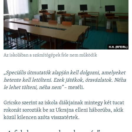
Az iskolában a számítógépek fele nem működik
„Speciális útmutatók alapján kell dolgozni, amelyeket
hetente kell letölteni. Ezek játékok, óravázlatok. Néha
le lehet tölteni, néha nem”
– meséli.
Gricsko szerint az iskola diákjainak mintegy két tucat
rokonát sorozták be az Ukrajna elleni háborúba, akik
közül kilencen azóta visszatértek.