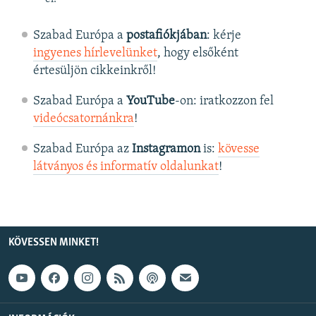
Szabad Európa a
postafiókjában
: kérje
ingyenes hírlevelünket
, hogy elsőként
értesüljön cikkeinkről!
Szabad Európa a
YouTube
-on: iratkozzon fel
videócsatornánkra
!
Szabad Európa az
Instagramon
is:
kövesse
látványos és informatív oldalunkat
! ​
KÖVESSEN MINKET!