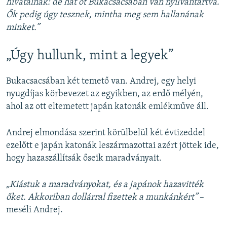
hivatalnak: de hát őt Bukacsacsában van nyilvántartva.
Ők pedig úgy tesznek, mintha meg sem hallanának
minket.”
„Úgy hullunk, mint a legyek”
Bukacsacsában két temető van. Andrej, egy helyi
nyugdíjas körbevezet az egyikben, az erdő mélyén,
ahol az ott eltemetett japán katonák emlékműve áll.
Andrej elmondása szerint körülbelül két évtizeddel
ezelőtt e japán katonák leszármazottai azért jöttek ide,
hogy hazaszállítsák őseik maradványait.
„Kiástuk a maradványokat, és a japánok hazavitték
őket. Akkoriban dollárral fizettek a munkánkért”
–
meséli Andrej.