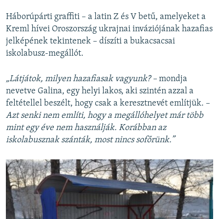
Háborúpárti graffiti – a latin Z és V betű, amelyeket a
Kreml hívei Oroszország ukrajnai inváziójának hazafias
jelképének tekintenek – díszíti a bukacsacsai
iskolabusz-megállót.
„Látjátok, milyen hazafiasak vagyunk? –
mondja
nevetve Galina, egy helyi lakos, aki szintén azzal a
feltétellel beszélt, hogy csak a keresztnevét említjük. –
Azt senki nem említi, hogy a megállóhelyet már több
mint egy éve nem használják. Korábban az
iskolabusznak szánták, most nincs sofőrünk.”