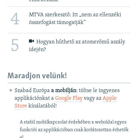
4
MTVA szerkesztő: Itt „nem az ellenzéki
összefogást támogatják”
5
Hogyan hűthető az atomerőmű aszály
idején?
Maradjon velünk!
Szabad Európa
a mobilján
: töltse le ingyenes
applikációnkat a
Google Play
vagy az
Apple
Store
kínálatából!
A stabil mobilkapcsolat érdekében a weboldal egyes
funkciói az applikációban csak korlátozottan érhetők
el.