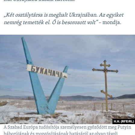
„Két osztálytársa is meghalt Ukrajnában. Az egyiket
nemrég temették el. Ő is besorozott volt”
– mondja.
A Szabad Európa tudósítója személyesen győződött meg Putyin
háborújának és mozgósításának hatásáról az olyan távoli