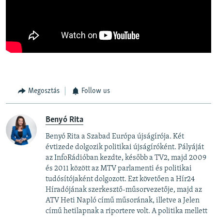
Megosztás
Follow us
Benyó Rita
Benyó Rita a Szabad Európa újságírója. Két
évtizede dolgozik politikai újságíróként. Pályáját
az InfoRádióban kezdte, később a TV2, majd 2009
és 2011 között az MTV parlamenti és politikai
tudósítójaként dolgozott. Ezt követően a Hír24
Híradójának szerkesztő-műsorvezetője, majd az
ATV Heti Napló című műsorának, illetve a Jelen
című hetilapnak a riportere volt. A politika mellett