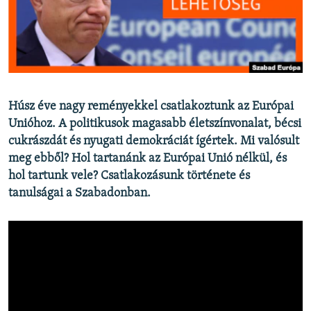
EURÓPAI UNIÓ
VILÁG
KLÍMAVÁLTOZÁS
A MÚLT TANULSÁGAI
Húsz éve nagy reményekkel csatlakoztunk az Európai
Unióhoz. A politikusok magasabb életszínvonalat, bécsi
KÖVESSEN MINKET!
cukrászdát és nyugati demokráciát í
gértek. Mi valósult
meg ebből? Hol tartanánk az Európai Unió nélkül, és
hol tartunk vele? Csatlakozásunk története és
Valamennyi RFE/RL weboldal
tanulságai a Szabadonban.