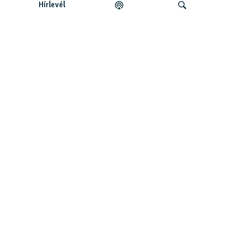
Hírlevél
Legfrissebb podcastunk:
Keresés
Legfrissebb
Falusi Mariann: A siker jó érzés, de fontosabb a hozzá
vezető út
Szabad Európa Podcastok