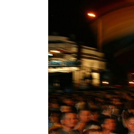
EURÓPAI UNIÓ
VILÁG
KLÍMAVÁLTOZÁS
A MÚLT TANULSÁGAI