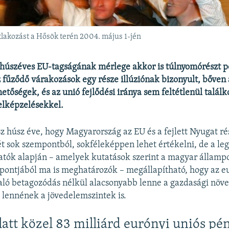
lakozást a Hősök terén 2004. május 1-jén
úszéves EU-tagságának mérlege akkor is túlnyomórészt poz
 fűződő várakozások egy része illúziónak bizonyult, bőven
hetőségek, és az unió fejlődési iránya sem feltétlenül talál
elképzelésekkel.
sz húsz éve, hogy Magyarország az EU és a fejlett Nyugat ré
t sok szempontból, sokféleképpen lehet értékelni, de a le
tók alapján – amelyek kutatások szerint a magyar államp
pontjából ma is meghatározók – megállapítható, hogy az e
aló betagozódás nélkül alacsonyabb lenne a gazdasági növe
lennének a jövedelemszintek is.
latt közel 83 milliárd eurónyi uniós pé