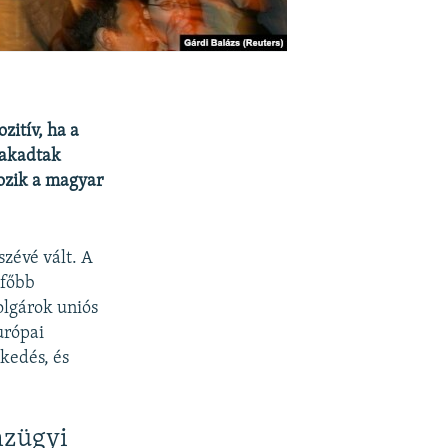
itív, ha a
 akadtak
kozik a magyar
szévé vált. A
gfőbb
olgárok uniós
urópai
kedés, és
nzügyi