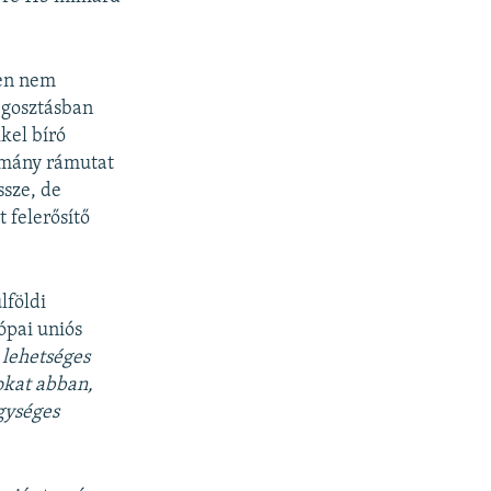
ben nem
egosztásban
kkel bíró
ulmány rámutat
ssze, de
 felerősítő
lföldi
ópai uniós
 lehetséges
gokat abban,
egységes