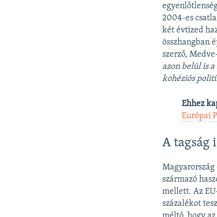
egyenlőtlensé
2004-es csatlak
két évtized haz
összhangban ép
szerző, Medve-
azon belül is 
kohéziós polit
Ehhez ka
Európai 
A tagság 
Magyarország é
származó haszo
mellett. Az EU
százalékot tes
méltó, hogy az