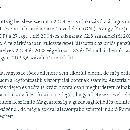
s
ottság becslése szerint a 2004-es csatlakozás óta átlagosan
tt évente a bruttó nemzeti jövedelem (GNI). Az egy főre ju
P) a 27 tagú unió 2004-es átlagának 62,8 százalékáról 20
t. A felzárkózásban kulcsszerepet játszottak az uniós pénz
melyek 2004 és 2023 vége között 82 és fél milliárd eurót, a
gyar GDP 3,6 százalékát tették ki.
átványos fejlődés ellenére sem sikerült elérni, de még ér
sem a legfontosabb viszonyítási pontnak számító Ausztria fe
zás idején és azóta is kvázi hivatalosan meghirdetett célnak
a a húsz év felzárkózási mérlegét, hogy a kétezres évek el
nulónak számító Magyarország a gazdasági fejlődés tekinte
ségénél, de még a sokkal alacsonyabb szintről induló Romá
esített.