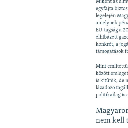
Miként az elmú
egyfajta bizto
legelején Magy
amelynek pénz
EU-tagság a 20
elhibázott gaz
konkrét, a jog
támogatások fo
Mint említett
között emleget
is kitűnik, de
lázadozó tagál
politikailag is
Magyarors
nem kell t