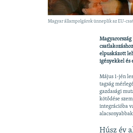
Magyar állampolgárok ünneplik az EU-csat
Magyarország h
csatlakozáshoz
elpuskázott le
igényekkel és 
Május 1-jén le
tagság mérlegé
gazdasági muta
kötődése szem
integrációba v
alacsonyabbak 
Húsz év a