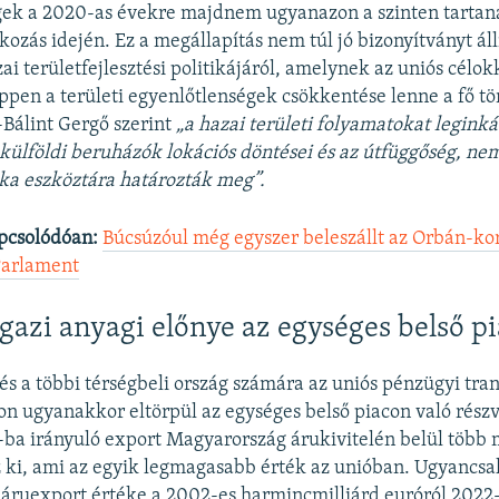
gek a 2020-as évekre majdnem ugyanazon a szinten tartan
ozás idején. Ez a megállapítás nem túl jó bizonyítványt állí
ai területfejlesztési politikájáról, amelynek az uniós célok
pen a területi egyenlőtlenségek csökkentése lenne a fő tö
Bálint Gergő szerint
„a hazai területi folyamatokat leginká
a külföldi beruházók lokációs döntései és az útfüggőség, ne
ika eszköztára határozták meg”.
pcsolódóan:
Búcsúzóul még egyszer beleszállt az Orbán-k
Parlament
igazi anyagi előnye az egységes belső p
s a többi térségbeli ország számára az uniós pénzügyi tra
n ugyanakkor eltörpül az egységes belső piacon való részv
-ba irányuló export Magyarország árukivitelén belül több 
z ki, ami az egyik legmagasabb érték az unióban. Ugyancsa
 áruexport értéke a 2002-es harmincmilliárd euróról 2022-