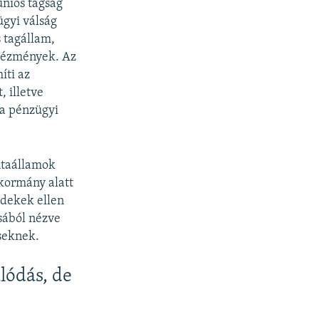
uniós tagság
ügyi válság
 tagállam,
tézmények. Az
íti az
 illetve
 a pénzügyi
ntaállamok
-kormány alatt
rdekek ellen
sából nézve
éseknek.
lódás, de