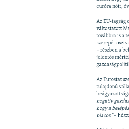
euróra nőtt, é
Az EU-tagság e
változtatott M
továbbra is a t
szerepét osztv
– részben a be
jelentős mérté
gazdaságpolitik
Az Eurostat sz
tulajdonú váll
beágyazottság
negatív gazdas
hogy a belépés
piacon”
– húzza