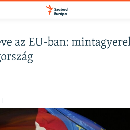
ve az EU-ban: mintagyere
FELIRATKOZÁS
gország
Apple Podcasts
Spotify
Feliratkozás