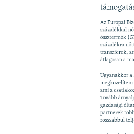
támogatá
Az Európai Biz
százalékkal nő
össztermék (GD
százalékra nőt
transzferek, a
átlagosan a ma
Ugyanakkor a l
megközelíteni 
ami a csatlako
Tovább árnyalj
gazdasági élta
partnerek több
rosszabbul telj