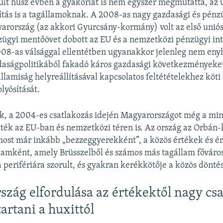
lt húsz évben a gyakorlat is nem egyszer megmutatta, az 
sítás is a tagállamoknak. A 2008-as nagy gazdasági és pénz
arország (az akkori Gyurcsány-kormány) volt az első uniós
ügyi mentőövet dobott az EU és a nemzetközi pénzügyi in
08-as válsággal ellentétben ugyanakkor jelenleg nem enyh
daságpolitikából fakadó káros gazdasági következményeket,
államiság helyreállításával kapcsolatos feltétételekhez köti
lyósítását.
ük, a 2004-es csatlakozás idején Magyarországot még a mi
ték az EU-ban és nemzetközi téren is. Az ország az Orbán
 most már inkább „bezzeggyerekként”, a közös értékek és é
lamként, amely Brüsszelből és számos más tagállam főváro
 a perifériára szorult, és gyakran kerékkötője a közös dönt
zág elfordulása az értékektől nagy csa
artani a huxittól