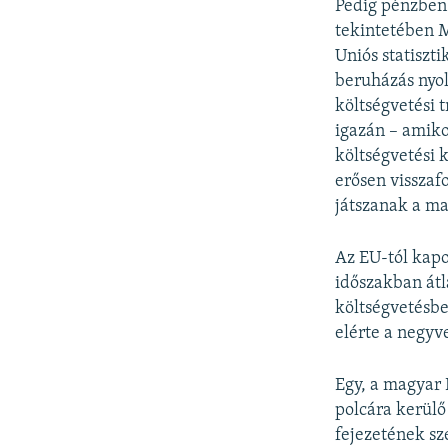
Pedig pénzben 
tekintetében M
Uniós statiszt
beruházás nyol
költségvetési 
igazán – amiko
költségvetési 
erősen visszaf
játszanak a m
Az EU-tól kapo
időszakban átl
költségvetésbe
elérte a negyv
Egy, a magyar
polcára kerül
fejezetének sz