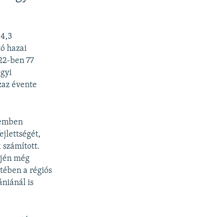
 4,3
tó hazai
22-ben 77
ügyi
zaz évente
demben
jlettségét,
 számított.
ején még
tében a régiós
niánál is