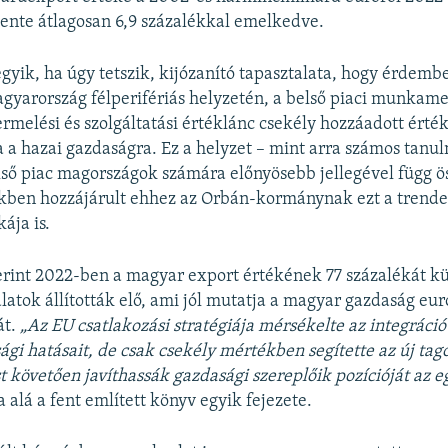
vente átlagosan 6,9 százalékkal emelkedve.
gyik, ha úgy tetszik, kijózanító tapasztalata, hogy érdem
agyarország félperifériás helyzetén, a belső piaci munkam
ermelési és szolgáltatási értéklánc csekély hozzáadott érté
a a hazai gazdaságra. Ez a helyzet – mint arra számos tan
lső piac magországok számára előnyösebb jellegével függ ö
kben hozzájárult ehhez az Orbán-kormánynak ezt a trendet
ája is.
erint 2022-ben a magyar export értékének 77 százalékát kü
alatok állították elő, ami jól mutatja a magyar gazdaság eur
át.
„Az EU csatlakozási stratégiája mérsékelte az integráció
ági hatásait, de csak csekély mértékben segítette az új ta
t követően javíthassák gazdasági szereplőik pozícióját az 
 alá a fent említett könyv egyik fejezete.