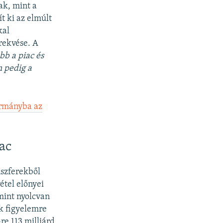
ak, mint a
t ki az elmúlt
kal
rekvése. A
bb a piac és
m pedig a
ormányba az
iac
nszferekből
étel előnyei
mint nyolcvan
k figyelemre
re 113 milliárd