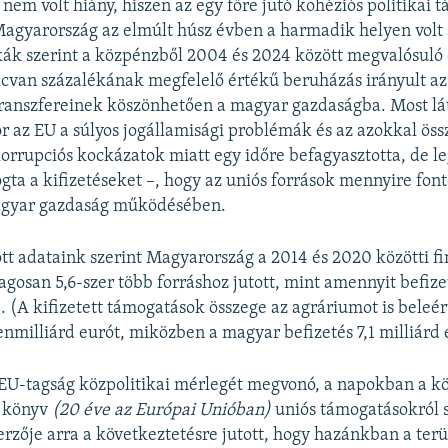
nem volt hiány, hiszen az egy főre jutó kohéziós politikai 
agyarország az elmúlt húsz évben a harmadik helyen volt
ikák szerint a közpénzből 2004 és 2024 között megvalósuló 
cvan százalékának megfelelő értékű beruházás irányult a
transzfereinek köszönhetően a magyar gazdaságba. Most lá
r az EU a súlyos jogállamisági problémák és az azokkal ös
korrupciós kockázatok miatt egy időre befagyasztotta, de l
ogta a kifizetéseket –, hogy az uniós források mennyire fon
agyar gazdaság működésében.
tt adataink szerint Magyarország a 2014 és 2020 közötti fi
agosan 5,6-szer több forráshoz jutott, mint amennyit befize
. (A kifizetett támogatások összege az agráriumot is bele
enmilliárd eurót, miközben a magyar befizetés 7,1 milliárd e
 EU-tagság közpolitikai mérlegét megvonó, a napokban a k
ő könyv
(20 éve az Európai Unióban)
uniós támogatásokról 
erzője arra a következtetésre jutott, hogy hazánkban a terü