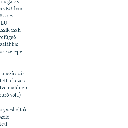
támogatás
 az EU-ban.
összes
z EU
tszik csak
szefüggő
egalábbis
tos szerepet
nanszírozási
tett a közös
értve majdnem
uró volt.)
önyvesboltok
szóló
leti